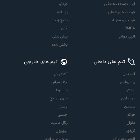
ابزار توسعه دهندگان
ویدئو
فرصت های شغلی
روزنامه
قوانین و مقررات
نتایج زنده
DMCA
آنتن
آگهی دولتی
پیش بینی
پخش زنده
تیم های داخلی
تیم های خارجی
استقلال
آث میلان
پرسپولیس
اینتر میلان
تراکتور
بارسلونا
ذوب آهن
بایرن مونیخ
سپاهان
آرسنال
فولاد
چلسی
ملوان
رئال مادرید
گل‌گهر
لیورپول
آلومینیوم اراک
منچستریونایتد