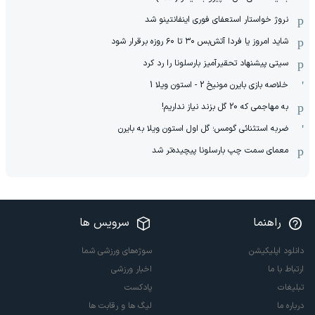
نروژ خواستار استعفای فوری اینفانتینو شد
شاید امروز یا فردا آتش‌بس ۳۰ تا ۶۰ روزه برقرار شود
سیتی پیشنهاد تحقیرآمیز بارسلونا را رد کرد
خلاصه بازی بایرن مونیخ 2 - استون ویلا 1
به مهاجمی که 20 گل بزند نیاز نداریم!
ضربه استثنائی گومس؛ گل اول استون ویلا به بایرن
معمای سمت چپ بارسلونا پیچیده‌تر شد
راهنما
سرویس ها
دانلود اپلیکیشن
سوژه‌های ورزشی شما
ارتباط با ما
اخبار ورزشی
تبلیغات
پادکست
درباره ما
لیگ ها و رقابت ها