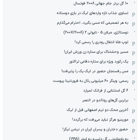
10 گل برتر جام جهانی 2008 فوتسال
تساوی جذاب تازه واردهای لیگ در بازی دوستانه
به هر تصمیمی که مسی بگیرد، احترام می‌گذارم
نوستالژی، میلان 5 - ناپولی 2 (2007/2008)
توپ طلا انتقال رودری را رسمی کرد!
مسیر وحشتناک برای ستاره زن ورزش ایران!
یک رکورد ویژه برای ستاره دفاعی تراکتور
مس رفسنجان حضور در لیگ یک را پذیرفت!
رسمی: وینگر 60 میلیونی رئال به فیورنتینا پیوست
6 گل استثنایی از فرانک لمپارد
برترین گل‌های رونالدو در النصر
آخرین محک دو تیم اصفهانی قبل از لیگ
مورینیو هرگز نباید می‌رفت که برگردد!
حضور دختران و پسران ایران در نیشن لیگز!
به یادماندنی، گل دلپیرو به اینتر (1998)