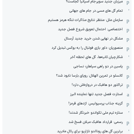
میزبان جدید سوپرجام اسپانیا کجاست؟
تمام گل های مسی در جام های جهانی
سازمان ملل: منتظر نتایج مذاکرات تنگه هرمز هستیم
اختصاصی: احتمال تعویق شروع فصل جدید
مشکل در نهایی شدن خرید جدید آرسنال
منصوریان: داور بازی فوتبال را به بوکس تبدیل کرد
شکارچیان ثانیه‌ها، گل های لحظه آخر
یاسین در دو راهی سپاهان- نساجی
کانسلو در تمرین الهلال: رویای بارسا نابود شد؟
تراکتور دو هافبک در دروازه‌اش دارد!
استارت فصل جدید تنها نماینده البرز
گزینه جذاب پرسپولیس: اژدهای قرمز!
ستاره تیم ملی تکواندو خبرنگار شدند!
رسمی: قرارداد هافبک میلان فسخ شد
برترین گل های رونالدو نازاریو برای رئال مادرید