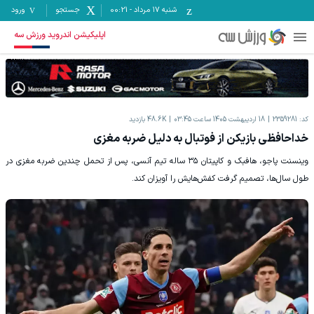
شنبه ۱۷ مرداد
-
00:21
جستجو
ورود
اپلیکیشن اندروید ورزش سه
کد:
2359281
18 اردیبهشت 1405 ساعت 03:45
48.6K
بازدید
خداحافظی بازیکن از فوتبال به دلیل ضربه مغزی
وینسنت پاجو، هافبک و کاپیتان ۳۵ ساله تیم آنسی، پس از تحمل چندین ضربه مغزی در
طول سال‌ها، تصمیم گرفت کفش‌هایش را آویزان کند.