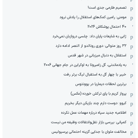
تصمیم طارمی جدی است!
مومنی: رامین کمک‌های استقلال را یادش نرود
40 احتمال پوشکاش 2026
ژابی به شایعات پایان داد: چلسی دروازبان نمی‌خرد
۳۲ روز متوالی: دوری رونالدو از النصر ادامه دارد
استقلال به دنبال میزبانی در شهر قدس
به یادماندنی، گل زامبروتا به اوکراین در جام جهانی 2006
خیبر با چهار گل به استقبال لیگ برتر رفت
برترین لحظات دیماریا در یوونتوس
پرواز کریم با پای ترکش خورده (عکس)
کیوو: دوست دارم چند بازیکن دیگر بخریم
اطلاعیه جدید سپاه درباره مهمات عمل نکرده
کمپانی: بررسی بازار نقل‌وانتقالات وظیفه من نیست
مخالفت ملوان با جدایی گزینه احتمالی پرسپولیس