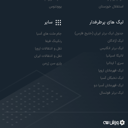
استقلال خوزستان
یوونتوس
لیگ های پرطرفدار
سایر
جدول لیگ برتر ایران (خلیج فارس)
جام ملت های آسیا
لیگ آزادگان
رنکینگ فیفا
لیگ برتر انگلیس
نقل و انتقالات اروپا
لالیگا اسپانیا
نقل و انتقالات ایران
سری آ ایتالیا
پاری سن ژرمن
لیگ قهرمانان اروپا
لیگ نخبگان آسیا
لیگ قهرمانان آسیا دو
لیگ برتر فوتسال