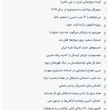
آینده دروازه‌بانی ایران در این عکس!
سوپرگل رونالدو به سمپدوریا در سال 2019
می‌خواهم با 4 بمب مسی را منفجر کنم!
پروژه تایفون ترکیه کلید خورد
مورینیو به بازیکنان می‌گوید چه باید بخورند!
استوک سعید روی دروازه‌ها قفل شد
تحریم‌های جدید آمریکا علیه ایران
مصدومیت بازیکن آرسنال از ناحیه رباط صلیبی
تمام گل های لواندوفسکی در لیگ قهرمانان اروپا
مربی مطرح اسپانیایی در آستانه دستیاری سهراب
سه غایب احتمالی استقلال در هفته نخست لیگ
ناشناس مثل شمس‌آذرِ وحید رضایی
همه برای باز شدن پنجره استقلال پای کار هستند
خشایار آخرین بازمانده گرگانی‌ها در اردوی ملی
کادوی تولد 40 سالگی آدان: بازگشت به استقلال!