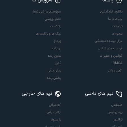
راهنما
سرویس ها
دانلود اپلیکیشن
سوژه‌های ورزشی شما
ارتباط با ما
اخبار ورزشی
تبلیغات
پادکست
درباره ما
لیگ ها و رقابت ها
ابزار توسعه دهندگان
ویدئو
فرصت های شغلی
روزنامه
قوانین و مقررات
نتایج زنده
DMCA
آنتن
آگهی دولتی
پیش بینی
پخش زنده
تیم های داخلی
تیم های خارجی
استقلال
آث میلان
پرسپولیس
اینتر میلان
تراکتور
بارسلونا
ذوب آهن
بایرن مونیخ