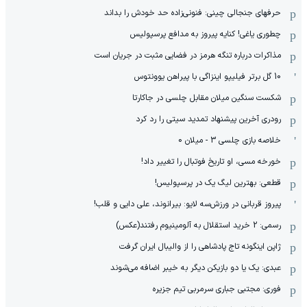
حرفهای جنجالی چینی: فنونی‌زاده حد خودش را بداند
چطوری یاغی! کنایه پیروز به مدافع پرسپولیس
مذاکرات درباره تنگه هرمز در فضایی مثبت در جریان است
10 گل برتر فیلیپو اینزاگی با پیراهن یوونتوس
شکست سنگین میلان مقابل چلسی در جاکارتا
رودری آخرین پیشنهاد تمدید سیتی را رد کرد
خلاصه بازی چلسی 3 - میلان 0
خورخه مسی، او تاریخ فوتبال را تغییر داد!
قطعی: بهترین لیگ یک در پرسپولیس!
پیروز قربانی در ورزش‌سه لایو: بیرانوند، علی دایی و قلب!
رسمی: 2 خرید استقلال به آلومینیوم رفتند(عکس)
ژاپن اینگونه تاج پادشاهی را از والیبال ایران گرفت
عبدی: یک یا دو بازیکن دیگر به خیبر اضافه می‌شوند
فوری: مجتبی جباری سرمربی تیم جزیره