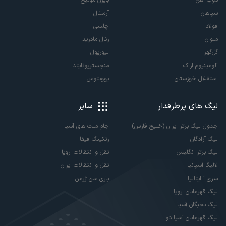
سپاهان
آرسنال
فولاد
چلسی
ملوان
رئال مادرید
گل‌گهر
لیورپول
آلومینیوم اراک
منچستریونایتد
استقلال خوزستان
یوونتوس
لیگ های پرطرفدار
سایر
جدول لیگ برتر ایران (خلیج فارس)
جام ملت های آسیا
لیگ آزادگان
رنکینگ فیفا
لیگ برتر انگلیس
نقل و انتقالات اروپا
لالیگا اسپانیا
نقل و انتقالات ایران
سری آ ایتالیا
پاری سن ژرمن
لیگ قهرمانان اروپا
لیگ نخبگان آسیا
لیگ قهرمانان آسیا دو