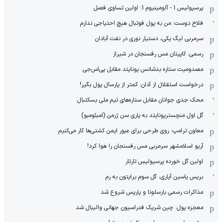
پرسپولیس 1 - آلومینیوم 1: اولین تساوی فصل
فلاح دوست: من به پول فوتبال هیچ احتیاجی ندارم
سرمربی لیگ یکی، دستیار نوری در نفت آبادان
رسمی: کاپیتان مس رفسنجان در شیراز
مصدومیت ستاره بدشانس یونایتد مقابل پی‌اس‌جی
درخواست استقلال از آدان: کمتر از پارسال پول بگیر!
محک جدی ‌جوانان مقابل ستاره‌های تیم ملی بسکتبال
گل اول منچستریونایتد به پاری سن ژرمن (امبئومبو)
معاون ترامپ: روی طرحی برای عبور ایمن کشتی‌ها کار می‌کنیم
آریو اسلامشهر سرمربی مس رفسنجان را هوا کرد!
اولین گل خورده پرسپولیسِ تارتار
بریس یاسین آیاری، گل سوم برایتون به رم
مذاکرات رسمی بارسلونا و پاریس شروع شد
معجزه پول: چین شریک فدراسیون جهانی والیبال شد