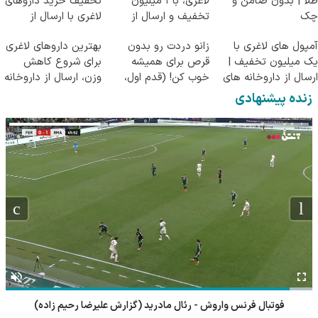
طلا | بدون ضامن و
لاغری، با ۱ میلیون
تخفیف خرید داروهای
چک
تخفیف و ارسال از
لاغری با ارسال از
داروخانه‌
داروخانه و پک یخ!
آمپول های لاغری با
زانو دردت رو بدون
بهترین داروهای لاغری
یک میلیون تخفیف |
قرص برای همیشه
برای شروع کاهش
ارسال از داروخانه های
خوب کن! (قدم اول،
وزن، ارسال از داروخانه
معتبر
پرسش‌نامه)
های نزدیکت!
زنده پیشنهادی
تنیس نونو بورگس - لوچانو داردری