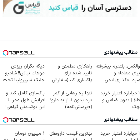
مطالب پیشنهادی
والکس: پلتفرم پیشرفته
راهکاری مطمئن و
دیگه نگران ریزش
برای معامله و
تایید شده برای
موهات نباش!! شامپو
سرمایه‌گذاری ایمن
پاکسازی کبد(سفارش
جلبک اسپیرولینا تحت
با تخفیف)
لیسانس آلمان
۱ میلیارد اعتبار خرید
تنها راه رهایی از کمر
پاکسازی کامل کبد و
طلا | بدون ضامن و
درد بدون نیاز به دارو!
افزایش طول عمر با
چک
(◂پرسش‌نامه)
این نوشیدنی گیاهی!
کلیک جهت خرید
مطالب پیشنهادی
۱ میلیارد اعتبار خرید
بهترین قیمت داروهای
1 میلیون تومان