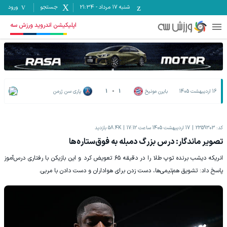
شنبه ۱۷ مرداد
-
21:34
جستجو
ورود
اپلیکیشن اندروید ورزش سه
16 اردیبهشت 1405
بایرن مونیخ
1
-
1
پاری سن ژرمن
کد:
2359303
17 اردیبهشت 1405 ساعت 17:12
58.4K
بازدید
تصویر ماندگار: درس بزرگ دمبله به فوق‌ستاره‌ها
انریکه دیشب برنده توپ طلا را در دقیقه ۶۵ تعویض کرد و این بازیکن با رفتاری درس‌آموز
پاسخ داد: تشویق هم‌تیمی‌ها، دست زدن برای هواداران و دست دادن با مربی.