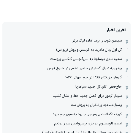
آخرین اخبار
سپاهان ذوب را برد، آماده لیگ برتر
گل اول رئال مادرید به فرنتس واروش (ریواس)
ستاره سابق بارسلونا به لس‌آنجلس گلکسی پیوست
یونان به دنبال گسترش حضور نظامی در خلیج فارس
گل‌های بازیکنان PSG در جام جهانی 2026
حاج‌صفی آقای گل جدید سپاهان!
سردار آزمون برای فصل جدید خط و نشان کشید
پاسخ مسعود پزشکیان به ورزش سه
کریک نگذاشت پی‌اس‌جی با برد به سوپرجام برود
ادعای آلومینیوم: بر بازی پرسپولیس سوار بودیم
فدراسیون جهانی والیبال داغ دل ایران را تازه کرد(عکس)