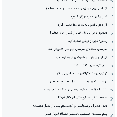
مشت علیپور، پرسپولیس یک نیمه برتر!
گل اول پاری سن ژرمن به منچستریونایتد (امبایه)
شیرین‌کاری بامزه یورگن کلوپ!
گل دوم برایتون به رم توسط یاسین آیاری
ویدیوی وایرال یامال قبل از فینال جام جهانی!
رسمی: کاپیتان پیکان تمدید کرد
سرمربی استقلال سرمربی تیم ملی کشورش شد
گل اول برایتون با شلیک روتر به دروازه رم
مدیر تیم سایپا انتخاب شد
ترکیب پرستاره تراکتور در استادیوم یادگار
ورود بازیکنان پرسپولیس و آلومینیوم به زمین
بازار داغ آغوش و خوش‌و‌بش در حاشیه بازی پرسپولیس
سقوط بالگرد سیکورسکی اس-۶۴ آمریکا
دیدار مدیران پرسپولیس و آلومینیوم پیش از دیدار دوستانه
پیام تسلیت احساسی نخستین باشگاه لیونل مسی