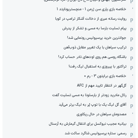
خلاصه بازی پاری سن ژرمن 1 - منچستریونایتد 1
روایت رسانه عبری از دخالت آشکار ترامپ در کوبا
پیام تسلیت بارسا به مسی و تشکر از پدرش
جوانترین خرید پرسپولیس رونمایی شد!
ترکیب سپاهان با یک تغییر مقابل ذوب‌آهن
باشگاه روسی هم روی اوت‌های نادر حساب کرد!
تراکتور با پیروزی به استقبال لیگ رفت!
خلاصه بازی برایتون 3 - رم 0
گل‌گهر در انتظار تایید مهم از ‌AFC
رئال مادرید زودتر از بارسلونا به مسی تسلیت گفت
آقای گل لیگ یک با توپ پُر به لیگ برتر می‌آید
مصدومان سپاهان در حال ریکاوری
بیانیه عجیب نیوکسل برای انتقال گیمارش به آرسنال
رسمی: ستاره پرسپولیس شاگرد ساکت شد