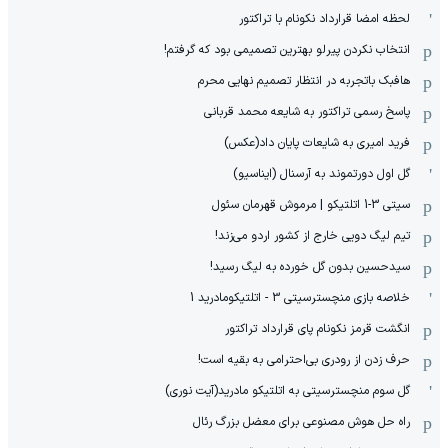
لحظه امضا قرارداد نکونام با تراکتور
انتخاب نکردن پیرلو بهترین تصمیمی بود که گرفتم!
هافبک باتجربه در انتظار تصمیم نهایی محرم
پاسخ رسمی تراکتور به شایعه محمد قربانی
فرید امیری به شایعات پایان داد(عکس)
گل اول دورتموند به آرسنال (ایناسیو)
سیتی 3-1 اتلتیکو | مرموش قهرمان سئول
تیم لیگ دویی خارج از کشور اردو می‌زند!
سیدحسین بدون گل خورده به لیگ رسید!
خلاصه بازی منچسترسیتی 3 - اتلتیکومادرید 1
انگشت قرمز نکونام پای قرارداد تراکتور
حرف زدن از رودری بی‌احترامی به بقیه است!
گل سوم منچسترسیتی به اتلتیکو مادرید(آیت نوری)
راه حل هوش مصنوعی برای معضل بزرگ رئال