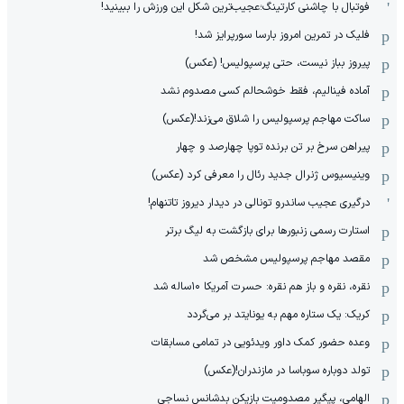
فوتبال با چاشنی کارتینگ؛عجیب‌ترین شکل این ورزش را ببینید!
فلیک در تمرین امروز بارسا سورپرایز شد!
پیروز بباز نیست، حتی پرسپولیس! (عکس)
آماده فینالیم، فقط خوشحالم کسی مصدوم نشد
ساکت مهاجم پرسپولیس را شلاق می‌زند!(عکس)
پیراهن سرخ بر تن برنده توپا چهارصد و چهار
وینیسیوس ژنرال جدید رئال را معرفی کرد (عکس)
درگیری عجیب ساندرو تونالی در دیدار دیروز تاتنهام!
استارت رسمی زنبورها برای بازگشت به لیگ برتر
مقصد مهاجم پرسپولیس مشخص شد
نقره، نقره و باز هم نقره: حسرت آمریکا ۱۰‌ساله شد
کریک: یک ستاره مهم به یونایتد بر می‌گردد
وعده حضور کمک داور ویدئویی در تمامی مسابقات
تولد دوباره سوباسا در مازندران!(عکس)
الهامی، پیگیر مصدومیت بازیکن بدشانس نساجی