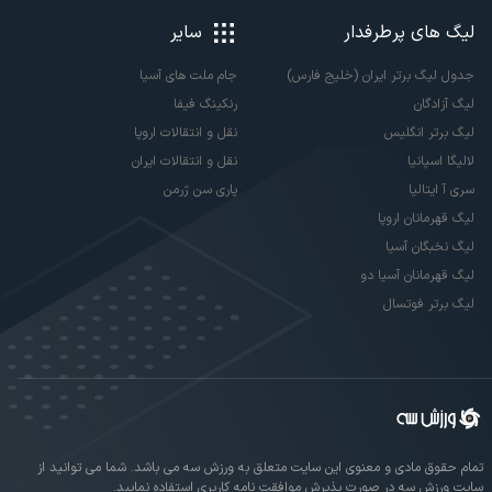
لیگ های پرطرفدار
سایر
جدول لیگ برتر ایران (خلیج فارس)
جام ملت های آسیا
لیگ آزادگان
رنکینگ فیفا
لیگ برتر انگلیس
نقل و انتقالات اروپا
لالیگا اسپانیا
نقل و انتقالات ایران
سری آ ایتالیا
پاری سن ژرمن
لیگ قهرمانان اروپا
لیگ نخبگان آسیا
لیگ قهرمانان آسیا دو
لیگ برتر فوتسال
تمام حقوق مادی و معنوی این سایت متعلق به ورزش سه می باشد. شما می توانید از
سایت ورزش سه در صورت پذیرش موافقت نامه کاربری استفاده نمایید.