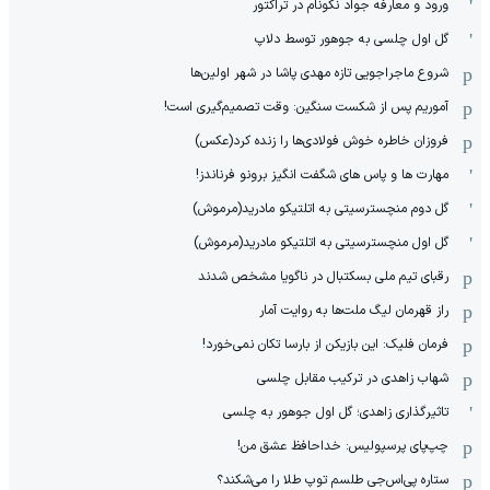
ورود و معارفه جواد نکونام در تراکتور
گل اول چلسی به جوهور توسط دلاپ
شروع ماجراجویی تازه مهدی پاشا در شهر اولین‌ها
آموریم پس از شکست سنگین: وقت تصمیم‌گیری است!
فروزان خاطره خوش فولادی‌ها را زنده کرد(عکس)
مهارت ها و پاس های شگفت انگیز برونو فرناندز!
گل دوم منچسترسیتی به اتلتیکو مادرید(مرموش)
گل اول منچسترسیتی به اتلتیکو مادرید(مرموش)
رقبای تیم ملی بسکتبال در ناگویا مشخص‌ شدند
راز قهرمان لیگ ملت‌ها به روایت آمار
فرمان فلیک: این بازیکن از بارسا تکان نمی‌خورد!
شهاب زاهدی در ترکیب مقابل چلسی
تاثیرگذاری زاهدی؛ گل اول جوهور به چلسی
چپ‌پای پرسپولیس: خداحافظ عشق من!
ستاره پی‌اس‌جی طلسم توپ طلا را می‌شکند؟