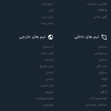
قوانین و مقررات
نتایج زنده
DMCA
آنتن
آگهی دولتی
پیش بینی
پخش زنده
تیم های داخلی
تیم های خارجی
استقلال
آث میلان
پرسپولیس
اینتر میلان
تراکتور
بارسلونا
ذوب آهن
بایرن مونیخ
سپاهان
آرسنال
فولاد
چلسی
ملوان
رئال مادرید
گل‌گهر
لیورپول
آلومینیوم اراک
منچستریونایتد
استقلال خوزستان
یوونتوس