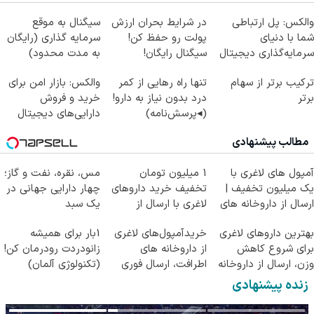
والکس: پل ارتباطی
در شرایط بحران ارزش
سیگنال به موقع
شما با دنیای
پولت رو حفظ کن!
سرمایه گذاری (رایگان
سرمایه‌گذاری دیجیتال
سیگنال رایگان!
به مدت محدود)
ترکیب برتر از سهام
تنها راه رهایی از کمر
والکس: بازار امن برای
برتر
درد بدون نیاز به دارو!
خرید و فروش
(◂پرسش‌نامه)
دارایی‌های دیجیتال
مطالب پیشنهادی
آمپول های لاغری با
1 میلیون تومان
مس، نقره، نفت و گاز؛
یک میلیون تخفیف |
تخفیف خرید داروهای
چهار دارایی جهانی در
ارسال از داروخانه های
لاغری با ارسال از
یک سبد
معتبر
داروخانه و پک یخ!
بهترین داروهای لاغری
خریدآمپول‌های لاغری
1بار برای همیشه
برای شروع کاهش
از داروخانه های
زانودردت رودرمان کن!
وزن، ارسال از داروخانه
اطرافت، ارسال فوری
(تکنولوژی آلمان)
های نزدیکت!
همراه با پک یخ!
◂پرسشنامه▸
زنده پیشنهادی