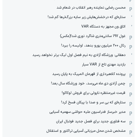
محسن رضایی نماینده رهبر انقلاب در شعام شد
ستاره‌ای که درخشش‌هایش زیر سایه بزرگ‌ترها گم شد!
اتاق ون مجهز به دستگاه VAR
غول 197 سانتی‌متری شاگرد نوری شد!(عکس)
رئال ۲۰۰ میلیون یورو بدهد، اولیسه را ببرد!
دهقانی: ورزشگاه آزادی به نیم فصل اول لیگ برتر نخواهد رسید
بازدید مهدی تاج از VAR سیار
پرونده کلاهبرداری از قهرمان المپیک به پایان رسید
چمن آزادی دی ماه می‌رسد، خود ورزشگاه سال بعد!
قیمت غیرمنتظره ناپولی برای فروش لوکاکو!
ستاره‌ای که بی سر و صدا با پیکان فسخ کرد!
مدیر خبرساز فدراسیون علیه حواشی سهمیه آسیایی
سه فناوری جدید برای فصل جدید فوتبال ایران
مشخص شدن محل میزبانی آسیایی تراکتور و استقلال