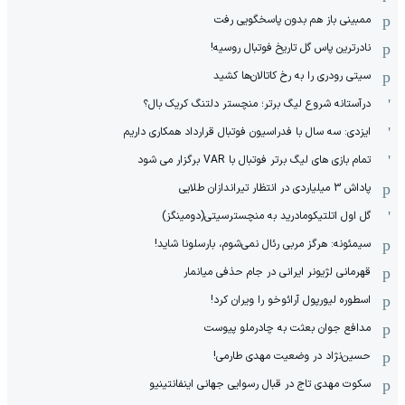
ممبینی باز هم بدون پاسخگویی رفت
نادر‌ترین پاس گل تاریخ فوتبال روسیه!
سیتی رودری را به رخ کاتالان‌ها کشید
درآستانه شروع لیگ برتر؛ منچستر دلتنگ کریک بال؟
ایزدی: سه سال با فدراسیون فوتبال قرارداد همکاری داریم
تمام بازی های لیگ برتر فوتبال با VAR برگزار می شود
پاداش 3 میلیاردی در انتظار تیراندازان طلایی
گل اول اتلتیکومادرید به منچسترسیتی(دومینگز)
سیمئونه: هرگز مربی رئال نمی‌شوم، بارسلونا شاید!
قهرمانی لژیونر ایرانی در جام حذفی میانمار
اسطوره لیورپول آرائوخو را ویران کرد!
مدافع جوان بعثت به چادرملو پیوست
حسین‌نژاد در وضعیت مهدی طارمی!
سکوت مهدی تاج در قبال رسوایی جهانی اینفانتینیو