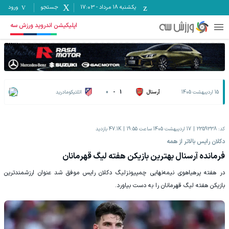
یکشنبه ۱۸ مرداد
-
17:03
جستجو
ورود
اپلیکیشن اندروید ورزش سه
15 اردیبهشت 1405
آرسنال
1
-
0
اتلتیکومادرید
کد:
2359338
17 اردیبهشت 1405 ساعت 19:55
47.1K
بازدید
دکلان رایس بالاتر از همه
فرمانده آرسنال بهترین بازیکن هفته لیگ قهرمانان
در هفته پرهیاهوی نیمه‌نهایی چمپیونزلیگ دکلان رایس موفق شد عنوان ارزشمندترین
بازیکن هفته لیگ قهرمانان را به دست بیاورد.