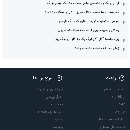
او اول یک روانشناس ماهر است بعد یک مربی بزرگ
قدرتمند و متفاوت: ستاره سابق، رئال را شگفت‌زده کرد
هراس اتلتیکو مادرید از هایجک بزرگ بارسلونا
پخش ویدیو کلیپی از سامانه هوشمند داوری
پیام واضح آقای گل لیگ یک به گلزنان لیگ برتر
زمان معارفه نکونام مشخص شد
راهنما
سرویس ها
دانلود اپلیکیشن
سوژه‌های ورزشی شما
ارتباط با ما
اخبار ورزشی
تبلیغات
پادکست
درباره ما
لیگ ها و رقابت ها
ابزار توسعه دهندگان
ویدئو
فرصت های شغلی
روزنامه