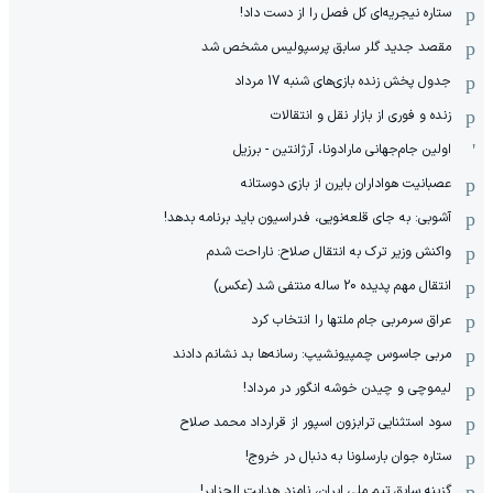
ستاره نیجریه‌ای کل فصل را از دست داد!
مقصد جدید گلر سابق پرسپولیس مشخص شد
جدول پخش زنده بازی‌های شنبه 17 مرداد
زنده و فوری از بازار نقل و انتقالات
اولین جام‌جهانی مارادونا، آرژانتین - برزیل
عصبانیت هواداران بایرن از بازی دوستانه
آشوبی: به جای قلعه‌نویی، فدراسیون باید برنامه بدهد!
واکنش وزیر ترک به انتقال صلاح: ناراحت شدم
انتقال مهم پدیده 20 ساله منتفی شد (عکس)
عراق سرمربی جام ملتها را انتخاب کرد
مربی جاسوس چمپیونشیپ: رسانه‌ها بد نشانم دادند
لیموچی و چیدن خوشه انگور در مرداد!
سود استثنایی ترابزون اسپور از قرارداد محمد صلاح
ستاره جوان بارسلونا به دنبال در خروج!
گزینه سابق تیم ملی ایران، نامزد هدایت الجزایر!