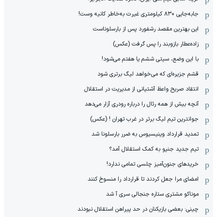
جابه‌جایی ۸۳۰ کیلومتری غیرت به‌خاطر کانیه وست!
این بهترین مقصد رشفورد پس از بارسلوناست
زاده‌عطار بازوبند را پس گرفت (عکس)
با این وضع، سیتی ششم یا هفتم می‌شود!
قشم جزیره‌ای که می‌خواهد لیگ برتری شود
انتقاد صریح واعظ آشتیانی از مدیریت در استقلال
آنچه بیش از همه رئال را درباره رودری آزار می‌دهد
جوانترین تیم لیگ برتر در غرب تهران ! (عکس)
تمدید قرارداد وینیسیوس به ضرر بارسلونا شد
تیم جدید جنپو به کمک استقلال آمد؟
خریدهای جنون‌آمیز چلسی تمامی ندارد!
امضای مرا جعل کردند تا قرارداد را منسوخ کنند
موناکو مشتری ستاره جنجالی سری آ شد
چینی: بعضی بازیکنان در حد پیراهن استقلال نبودند