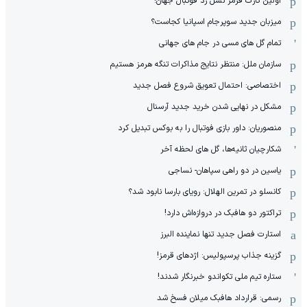
اولین کارت قرمز نسل زد فوتبال جهان!
میزبان جدید سوپرجام اسپانیا کجاست؟
تمام گل های مسی در جام های جهانی
سازمان ملل: منتظر نتایج مذاکرات تنگه هرمز هستیم
اختصاصی: احتمال تعویق شروع فصل جدید
مشکل در نهایی شدن خرید جدید آرسنال
منصوریان: داور بازی فوتبال را به بوکس تبدیل کرد
شکارچیان ثانیه‌ها، گل های لحظه آخر
یاسین در دو راهی سپاهان- نساجی
کانسلو در تمرین الهلال: رویای بارسا نابود شد؟
تراکتور دو هافبک در دروازه‌اش دارد!
استارت فصل جدید تنها نماینده البرز
گزینه جذاب پرسپولیس: اژدهای قرمز!
ستاره تیم ملی تکواندو خبرنگار شدند!
رسمی: قرارداد هافبک میلان فسخ شد