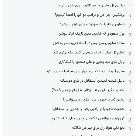
برترین گل های رونالدو نازاریو برای رئال مادرید
پزشکیان: چرا من و ترامپ توافق را امضا کردیم؟
تصاویری که باعث سردرد مهدی تارتار می‌شود!
پول سعودی ته کشید، پایان تاریک لیگ روشن!
ستاره سابق پرسپولیس در آستانه پیوستن به فجر
خانم گل فوتبال ایران سرمربی تیم لیگ برتری شد
پایان بازی تیم یحیی و علی منصور با کتک‌کاری!
سنای آمریکا لایحه تحریم ایران و روسیه را تصویب کرد
دلیل غیبت کاپیتان استقلال در بازی دوستانه
خاطره انگیز، ایران 5 - ایتالیا 5 (جام جهانی 2008)
اولین تجربه نوری، فردا مقابل پرسپولیس!
حمایت تاجرنیا از رامین بعد از جدایی از استقلال!
گران‌ترین دروازه‌بان انگلیس: چیزی برای اثبات ندارم
دیوانگی هواداران برای پیراهن شالکه