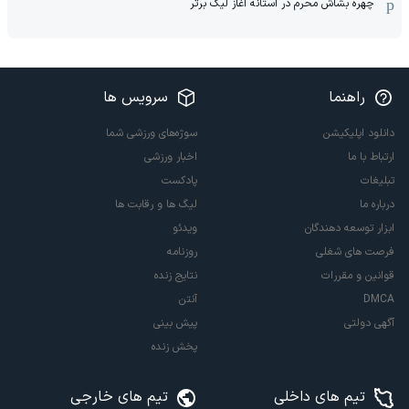
چهره بشاش محرم در آستانه آغاز لیگ برتر
راهنما
سرویس ها
دانلود اپلیکیشن
سوژه‌های ورزشی شما
ارتباط با ما
اخبار ورزشی
تبلیغات
پادکست
درباره ما
لیگ ها و رقابت ها
ابزار توسعه دهندگان
ویدئو
فرصت های شغلی
روزنامه
قوانین و مقررات
نتایج زنده
DMCA
آنتن
آگهی دولتی
پیش بینی
پخش زنده
تیم های داخلی
تیم های خارجی