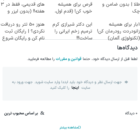
طلا | بدون ضامن و
قرص برای همیشه
های قدیمی، فقط در 3
چک
خوب کن! (قدم اول،
هفته!! (بدون لیزر و
پرسش‌نامه)
جراحی)
1بار برای همیشه
این دکتر شیرازی کرم
هنوز 50 تتر رو دریافت
زانودردت رودرمان کن!
ترمیم زخم ایرانی را
نکردی؟ | رایگان ثبت
(تکنولوژی آلمان)
ساخت!!!
نام کن و رایگان شروع
◂پرسشنامه▸
کن!
دیدگاه‌ها
لطفا قبل از ارسال دیدگاه خود، حتما
قوانین و مقررات
را مطالعه فرمایید.
جهت ارسال نظر و دیدگاه خود باید ابتدا وارد سایت شوید. جهت ورود به
سایت
اینجا
را کلیک کنید
0
دیدگاه
بر اساس محبوب ترین
مشاهده بیشتر