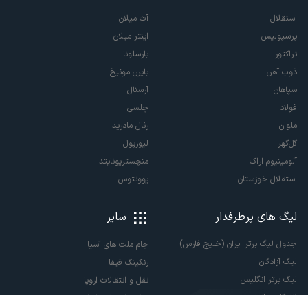
استقلال
آث میلان
پرسپولیس
اینتر میلان
تراکتور
بارسلونا
ذوب آهن
بایرن مونیخ
سپاهان
آرسنال
فولاد
چلسی
ملوان
رئال مادرید
گل‌گهر
لیورپول
آلومینیوم اراک
منچستریونایتد
استقلال خوزستان
یوونتوس
لیگ های پرطرفدار
سایر
جدول لیگ برتر ایران (خلیج فارس)
جام ملت های آسیا
لیگ آزادگان
رنکینگ فیفا
لیگ برتر انگلیس
نقل و انتقالات اروپا
لالیگا اسپانیا
نقل و انتقالات ایران