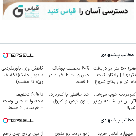
مطالب پیشنهادی
هنوز 50 تتر رو دریافت
60% تخفیف پوشاک
کاهش وزن باورنکردنی
نکردی؟ | رایگان ثبت
جین وست + خرید در
با پودر جلبک(تخفیف
نام کن و رایگان شروع
4 قسط
ویژه تا امشب)
کن!
کمردردت خوب می‌شه،
خداحافظی با کمردرد،
تا %60 تخفیف
اگر این پرسشنامه رو پر
بدون قرص و آمپول
محصولات جین وست
کنی!!
+ خرید در 4 قسط
مطالب پیشنهادی
۱ میلیارد اعتبار خرید
زانو دردت رو بدون
از بین بردن جای زخم