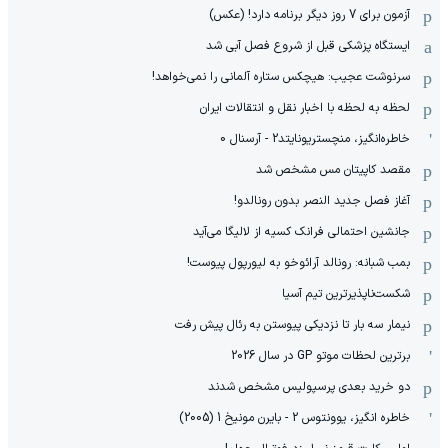
آزمون برای 7 روز دیگر برنامه دارد! (عکس)
ایستگاه پزشکی قبل از شروع فصل آبی شد
سرنوشت عجیب: هیچکس ستاره آلمانی را نمی‌خواهد!
لحظه به لحظه با اخبار نقل و انتقالات ایران
خاطره‌انگیز، منچستریونایتد2 - آرسنال 0
مقصد کاپیتان مس مشخص شد
آغاز فصل جدید النصر بدون رونالدو!
جانشین احتمالی فرانک کسیه از لالیگا می‌آید
بمب شبانه: رونالد آرائوخو به لیورپول پیوست!
شکست‌ناپذیرترین تیم آسیا
نیمار سه بار تا نزدیکی پیوستن به رئال پیش رفت
برترین لحظات موتو GP در سال 2026
دو خرید بعدی پرسپولیس مشخص شدند
خاطره انگیز، یوونتوس 2 - بایرن مونیخ 1 (2005)