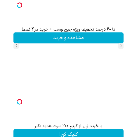
تا 60 درصد تخفیف ویژه جین وست + خرید در4 قسط
این پک 
مشاهده و خرید
›
‹
با خرید اول از گریم 200 سوت هدیه بگیر
از آیفون 17 تا پلی استیشن 5 جایزه ببر 🎮😍📱 | بازی کن ، گردونه
کلیک کن!