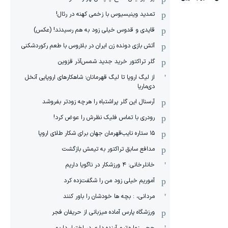
تمدید وینیسیوس با زخمی کهنه در رئال!
قایدی و قدوس خیلی زود به هم رسیدند! (عکس)
آتش بازی دونده زن ایران در بلاروس با طعم رکوردشکنی
گلر تراکتور خرید جدید شمس‌آذر قزوین
از لیگ اروپا تا لیگ قهرمانان؛ شاهکارهای اروپایی آنخل
دی‌ماریا
آرسنال این گلر پراشتباه را هرچه زودتر بفروشد
رودری با تماس فلیک نظرش را عوض کرد!
١۵ ستاره نایب‌قهرمان جهان برای شکار طلای اروپا
مدافع سابق تراکتور به تیمش بازگشت
خانلرخانی: ۴ ورزشکار در ناگویا داریم
آموریم خیلی زود من را شگفت‌زده کرد
مردانی، : بچه ها خودشان را باور کنند
ورزشگاه پارس آماده میزبانی از حریفان فجر