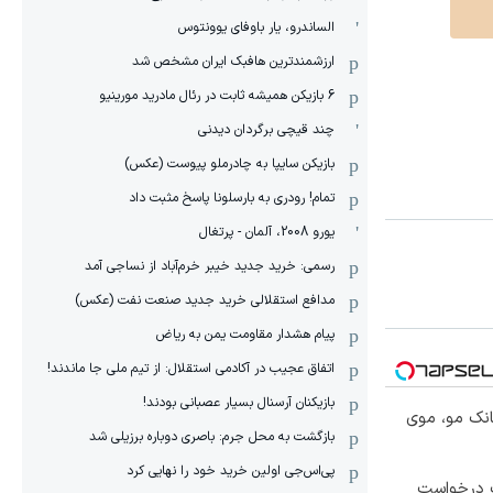
الساندرو، یار باوفای یوونتوس
ارزشمندترین هافبک ایران مشخص شد
6 بازیکن همیشه ثابت در رئال مادرید مورینیو
چند قیچی برگردان دیدنی
بازیکن سایپا به چادرملو پیوست (عکس)
تمام! رودری به بارسلونا پاسخ مثبت داد
یورو 2008، آلمان - پرتغال
رسمی: خرید جدید خیبر خرم‌آباد از نساجی آمد
مدافع استقلالی خرید جدید صنعت نفت (عکس)
پیام هشدار مقاومت یمن به ریاض
اتفاق عجیب در آکادمی استقلال: از تیم ملی جا ماندند!
بازیکنان آرسنال بسیار عصبانی بودند!
انک مو، موی
بازگشت به محل جرم: باصری دوباره برزیلی شد
پی‌اس‌جی اولین خرید خود را نهایی کرد
 درخواست