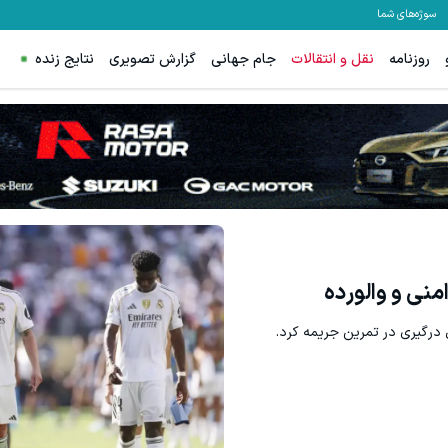
سوژه‌های شما
روزنامه
نقل و انتقالات
جام جهانی
گزارش تصویری
نتایج زنده
وزیت سفید کن
گردونه شانس ps5 جایزه میده 🔥
تخفیف ویژه!
بچرخونش
منی و والورده
یل درگیری در تمرین جریمه کرد.