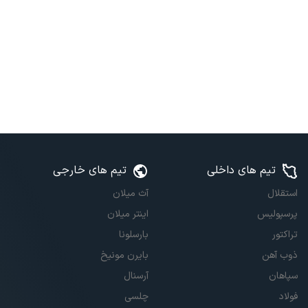
تیم های داخلی
تیم های خارجی
استقلال
آث میلان
پرسپولیس
اینتر میلان
تراکتور
بارسلونا
ذوب آهن
بایرن مونیخ
سپاهان
آرسنال
فولاد
چلسی