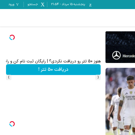
پنجشنبه ۱۵ مرداد
-
21:54
جستجو
ورود
به بزرگترین جشنواره ایمپلنت تهران خوش اومدید! | فقط ۲۵ میلیون !
رزرورایگان نوبت
›
‹