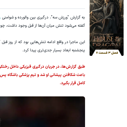
با این روش توی خونه،سفیدی و زیبایی دندوناتو برگردون(40%off)
هنوز 50 تتر رو دریافت نکردی؟ | رایگان ثبت نام کن و رایگان شروع کن!
به گزارش "ورزش سه"، درگیری بین والورده و شوامنی
ر
تخفیف ویژه!
گفته می‌شود تنش میان آن‌ها از قبل وجود داشت، چون
این ماجرا در واقع ادامه تنش‌هایی بود که از روز قبل
پنجشنبه ابعاد بسیار جدی‌تری پیدا کرد.
طبق گزارش‌ها، در جریان درگیری فیزیکی داخل رختکن،
باعث شکافتن پیشانی او شد و تیم پزشکی باشگاه پس ا
کامل قرار بگیرد.