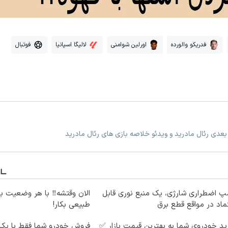
فدریکو والورده
اورلین شوامنی
لالیگا اسپانیا
فوتبال
 بعدی رئال مادرید و ویدئو خلاصه بازی های رئال مادرید
پ اضطراری شارژی، یک منبع نوری قابل
الان وقتشه‼️ با هر وضعیت ب
ماد در مواقع قطع برق
طبیعی بکار!
د خودروی شما به بهترین قیمت بازار ✅
فروش خودرو شما فقط با یک