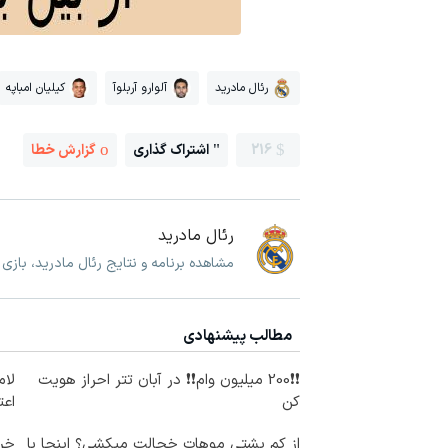
رئال مادرید
آلوارو آربلوآ
کیلیان امباپه
216
اشتراک گذاری
گزارش خطا
رئال مادرید
مشاهده برنامه و نتایج رئال مادرید، بازی
مطالب پیشنهادی
❗❗200 میلیون وام❗❗ در آبان تتر احراز هویت
لام
کن
اعت
از کم پشتی موهات خجالت میکشی؟ اینجا با
خری