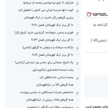
هزاریان: تا بازی پرسپولیس پنجره باز می‌شود
کویت تنها مدرسه ایرانی این کشور را تعطیل کرد
برترین گل‌های رئال مادرید در لیگ قهرمانان
 کارنامه به
10 گل برتر لیگ قهرمانان فصل 2020
فوری و رسمی: دیومانده، گران‌ترین خرید تاریخ رئال!
یجی‌کالا (
10 گل برتر لیگ قهرمانان فصل 2023
بازگشت سیامک و سیاوش به گل‌گهر (عکس)
10 گل برتر لیگ قهرمانان فصل 2016
یک تاریخ جنجالی برای جشن روز تیم ملی آرژانتین!
پشت صحنه آماده‌سازی تراکتورسازی
پدیده نساجی خداحافظی کرد
همه گل‌های کاکا در لیگ‌قهرمانان
متخصص ضربات ایستگاهی به چلسی پیوست
همه گل‌های هالک برزیلی در لیگ‌قهرمانان
پرسپولیس دفاع چپ گل‌گهر را نخواست