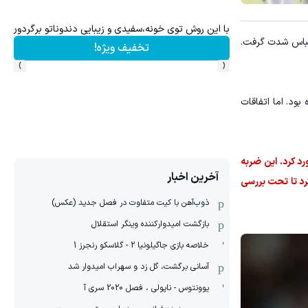
؟ اطلاعات ماشینت رو اینجا ثبت کن
خرید شمش پلمپ طلاسی، از ۰.۵ گرم تا ۱۰ گرم
دبباس شدت گرفت.
خریدطلا
›
‹
بود. اما اتفاقات
د کرد. این ضربه
آخرین اخبار
رد تا تحت بررسی
ذوب‌آهن با کیت متفاوت در فصل جدید (عکس)
بازگشت امیدوارکننده وینگر استقلال
خلاصه بازی جاگیلونیا 2 - گلاسکو رنجرز 1
آسانی برگشت، گل زد و سهراب امیدوار شد
یوونتوس - ناپولی ، فصل 2020 سری آ