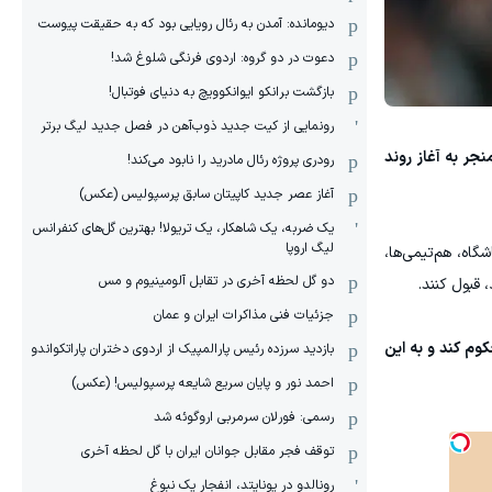
دیومانده: آمدن به رئال رویایی بود که به حقیقت پیوست
دعوت در دو گروه: اردوی فرنگی شلوغ شد!
بازگشت برانکو ایوانکوویچ به دنیای فوتبال!
رونمایی از کیت جدید ذوب‌آهن در فصل جدید لیگ برتر
نجر به آغاز روند
رودری پروژه رئال مادرید را نابود می‌کند!
آغاز عصر جدید کاپیتان سابق پرسپولیس (عکس)
یک ضربه، یک شاهکار، یک تریولا! بهترین گل‌های کنفرانس
لیگ اروپا
گاه، هم‌تیمی‌ها،
دو گل لحظه آخری در تقابل آلومینیوم و مس
 قبول کنند.
جزئیات فنی مذاکرات ایران و عمان
ین دو بازیکن را به پرداخت جریمه مالی ۵۰۰ هزار یورویی محکوم کند و به این
بازدید سرزده رئیس پارالمپیک از اردوی دختران پاراتکواندو
احمد نور و پایان سریع شایعه پرسپولیس! (عکس)
رسمی: فورلان سرمربی اروگوئه شد
توقف فجر مقابل جوانان ایران با گل لحظه آخری
رونالدو در یونایتد، انفجار یک نبوغ