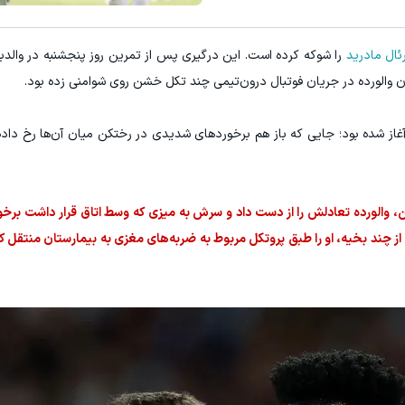
از بازدید خودرو دلال ها خسته شدی
ئال مادرید
را شوکه کرده است. این درگیری پس از تمرین روز پنجشنبه در وال
دریافت 50 تتر !
فروش خودرو
 والورده در جریان فوتبال درون‌تیمی چند تکل خشن روی شوامنی زده بود.
 آغاز شده بود؛ جایی که باز هم برخوردهای شدیدی در رختکن میان آن‌ها رخ داده 
 والورده تعادلش را از دست داد و سرش به میزی که وسط اتاق قرار داشت برخور
ز چند بخیه، او را طبق پروتکل مربوط به ضربه‌های مغزی به بیمارستان منتقل ک