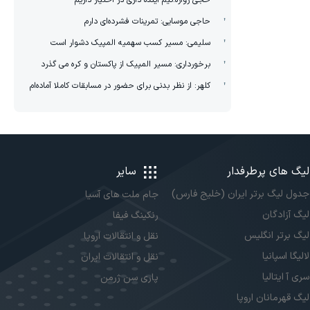
حجی زواره:تیم آینده داری در اختیار داریم
حاجی موسایی: تمرینات فشرده‌ای دارم
سلیمی: مسیر کسب سهمیه المپیک دشوار است
برخورداری: مسیر المپیک از پاکستان و کره می گذرد
کلهر: از نظر بدنی برای حضور در مسابقات کاملا آماده‌ام
لیگ های پرطرفدار
سایر
جدول لیگ برتر ایران (خلیج فارس)
جام ملت های آسیا
لیگ آزادگان
رنکینگ فیفا
لیگ برتر انگلیس
نقل و انتقالات اروپا
لالیگا اسپانیا
نقل و انتقالات ایران
سری آ ایتالیا
پاری سن ژرمن
لیگ قهرمانان اروپا