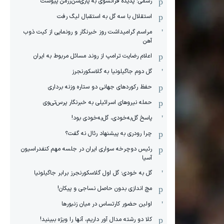
رسمی: پدیده فرانسوی به پاری‌سن‌ژرمن پیوست
استقلال با سه گل به استقبال لیگ رفت
مراسم گرامیداشت روز خبرنگار و رونمایی از کیت ذوب
آهن
اعلام رضایت ترامپ از روند مسائل مربوط به ایران
گل دوم جاگیلونیا به گلاسکورنجرز
حفظ رکوردهای جهانی دو ستاره وزنه برداری
حمله نیروهای اسرائیلی به خبرنگار پرس‌تی‌وی
پاسخ گل‌به‌خودی، گل‌به‌خودی بود!
چرا رودری به پیشنهاد رئال نه گفت؟
رئیس دوچرخه سواری ایران در جلسه مهم کنفدراسیون
آسیا
گل به خودی؛ گل اول گلاسکورنجرز برابر جاگیلونیا
مچ اندازی بدون حاصل نساجی و پیکان!
اولین حضور کارتساس در میان زنبورها
کلا دو‌ رشته مدال آور داریم، آنها را ویژه ببینید!