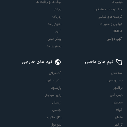
درباره ما
لیگ ها و رقابت ها
ابزار توسعه دهندگان
ویدئو
فرصت های شغلی
روزنامه
قوانین و مقررات
نتایج زنده
DMCA
آنتن
آگهی دولتی
پیش بینی
پخش زنده
تیم های داخلی
تیم های خارجی
استقلال
آث میلان
پرسپولیس
اینتر میلان
تراکتور
بارسلونا
ذوب آهن
بایرن مونیخ
سپاهان
آرسنال
فولاد
چلسی
ملوان
رئال مادرید
گل‌گهر
لیورپول