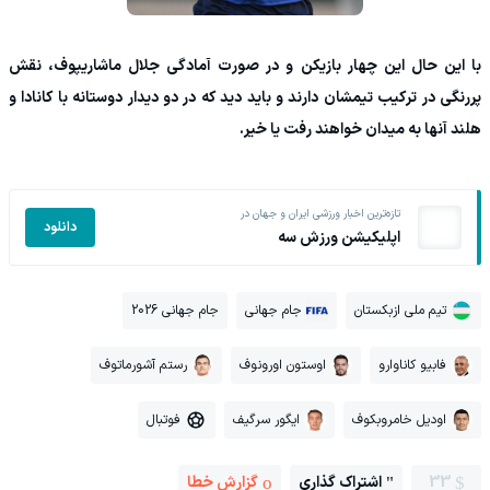
با این حال این چهار بازیکن و در صورت آمادگی جلال ماشاریپوف، نقش
پررنگی در ترکیب تیمشان دارند و باید دید که در دو دیدار دوستانه با کانادا و
هلند آنها به میدان خواهند رفت یا خیر.
تازه‌ترین اخبار ورزشی ایران و جهان در
دانلود
اپلیکیشن ورزش سه
تیم ملی ازبکستان
جام جهانی
جام جهانی 2026
فابیو کاناوارو
اوستون اورونوف
رستم آشورماتوف
اودیل خامروبکوف
ایگور سرگیف
فوتبال
33
اشتراک گذاری
گزارش خطا