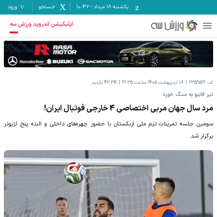
یکشنبه ۱۸ مرداد
-
10:42
جستجو
ورود
اپلیکیشن اندروید ورزش سه
کد:
2359519
18 اردیبهشت 1405 ساعت 19:35
42.3K
بازدید
تیر فابیو به سنگ خورد
مرد سال جهان مربی اختصاصی 4 خارجی فوتبال ایران!
سومین جلسه تمرینات تیم ملی ازبکستان با حضور چهره‌های داخلی و البته پنج لژیونر
برگزار شد.