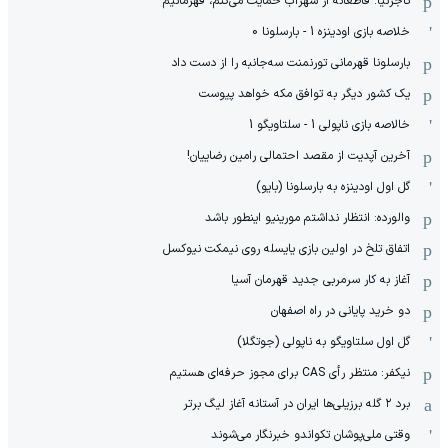
تاجرنیا: قاطعانه از سهراب حمایت می‌کنم، قهرمانیم
خلاصه بازی اودینزه 1 - بارسلونا 0
بارسلونا قهرمانی تورنمنت سه‌جانبه را از دست داد
یک کشور دیگر به توافق مکه خواهد پیوست
خالاصه بازی ناپولی 1 - سلتاویگو 1
آخرین آپدیت از مقصد احتمالی رامین رضاییان!
گل اول اودینزه به بارسلونا (بایو)
والورده: انتظار نداشتم مورینیو اینطور باشد
اتفاق تلخ در اولین بازی یایسله روی نیمکت نیوکسل
آغاز به کار سرمربی جدید قهرمان آسیا
دو خرید پایانی در راه اصفهان
گل اول سلتاویگو به ناپولی (جوتگلا)
نیکفر: منتظر رأی CAS برای مجوز حرفه‌ای هستیم
برد ۲ گله برزیلی‌ها ایران در آستانه آغاز لیگ برتر
وقتی ملی‌پوشان تکواندو خبرنگار می‌شوند