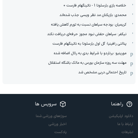
خلاصه بازی بارسلونا 1 - ناتینگهام فارست 0
محمدی: بازیکنان مد نظر ویسی جذب شده‌اند
کریمیان: بودجه سپاهان نسبت به تورم کاهش یافته
نیکفر: سپاهان حقش نبود مجوز حرفه‌ای دریافت نکند
پنالتی رافینیا؛ گل اول بارسلونا به ناتینگهام فارست
مورینیو: برناردو با شرایط بدی به رئال اضافه شده
مهلت سه روزه سازمان بورس به مالک باشگاه استقلال
تاریخ احتمالی دربی مشخص شد
راهنما
سرویس ها
دانلود اپلیکیشن
سوژه‌های ورزشی شما
ارتباط با ما
اخبار ورزشی
تبلیغات
پادکست