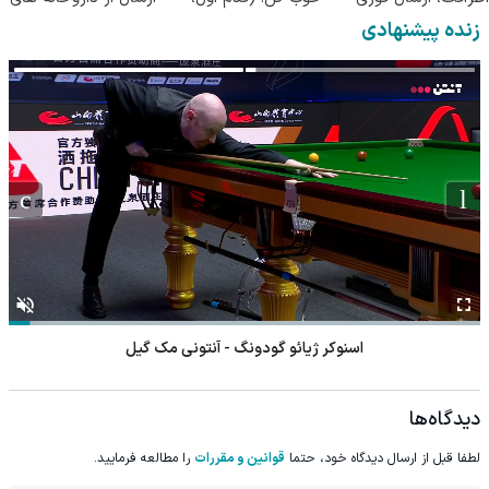
همراه با پک یخ!
پرسش‌نامه)
معتبر
زنده پیشنهادی
اسنوکر ژیائو گودونگ - آنتونی مک گیل
دیدگاه‌ها
لطفا قبل از ارسال دیدگاه خود، حتما
قوانین و مقررات
را مطالعه فرمایید.