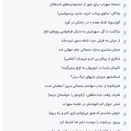
نسخه سهراب برای عبور از محدودیت‌های استقلال
پادگان، سکوی پرتاب خرید جدید پرسپولیس!
گواردیولا اشک همه را در رختکن در آورد
بازگشت با گل، سهرابیان به دنبال فراموشی روزهای تلخ
از عرش به فرش: مرد نابغه‌ بدون تیم ماند
میلان مشتری ستاره جنجالی جام جهانی شد
شکاری از پیکان بی ام و می‌سازد! (عکس)
کاپیتان بارسا در لیورپول به اوج برمی‌گردد!
اسلامشهر میزبان بازیهای لیگ برتر؟
فنرباغچه از جذب مهاجم جنجالی سری آ مطمئن است
فلیک: وقت خداحافظی، آرائوخو را خوشحال دیدم!
شش جوان کم نام‌و‌نشان در نقشه سهراب
خوش شانسم که هنوز می‌توانم بازی کنم و راه بروم!
پیروز: بیرانوند را دوست دارم اما اشتباه کرد