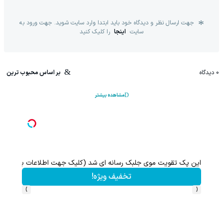
جهت ارسال نظر و دیدگاه خود باید ابتدا وارد سایت شوید. جهت ورود به
سایت
اینجا
را کلیک کنید
0
دیدگاه
بر اساس محبوب ترین
مشاهده بیشتر
شتر)
با خرید اول از گریم 200 سوت هدیه بگیر
تا 70 درصد تخفیف محصولات جین وست + خرید در 4 قسط
کلیک کن!
›
‹