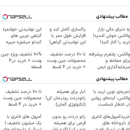
مطالب پیشنهادی
به دنیای عالی بازار
پاکسازی کامل کبد و
این نوشیدنی خوشمزه
والکس خوش آمدید!
افزایش طول عمر با
گیاهی چربی های
ترید را آغاز کنید!
این نوشیدنی گیاهی!
کبدتو میشوره میبره
کلیک جهت خرید
والکس: پلتفرم پیشرفته
تا 70 درصد تخفیف
70% تخفیف ویژه جین
برای معامله و
محصولات جین وست
وست + خرید در4
سرمایه‌گذاری ایمن
+ خرید در 4 قسط
قسطه
مطالب پیشنهادی
تجربه‌ی نوین ترید با
1بار برای همیشه
تا 70 درصد تخفیف
والکس، آینده‌ای روشن
زانودردت رودرمان کن!
محصولات جین وست
در انتظار شماست
(تکنولوژی آلمان)
+ خرید در 4 قسط
◂پرسشنامه▸
خریدآمپول‌های لاغری
زانو دردت رو بدون
آمپول های لاغری با
از داروخانه های
قرص برای همیشه
یک میلیون تخفیف |
اطرافت، ارسال فوری
خوب کن! (قدم اول،
ارسال از داروخانه های