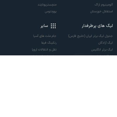
آلومینیوم اراک
منچستریونایتد
استقلال خوزستان
یوونتوس
لیگ های پرطرفدار
سایر
جدول لیگ برتر ایران (خلیج فارس)
جام ملت های آسیا
لیگ آزادگان
رنکینگ فیفا
لیگ برتر انگلیس
نقل و انتقالات اروپا
لالیگا اسپانیا
نقل و انتقالات ایران
سری آ ایتالیا
پاری سن ژرمن
لیگ قهرمانان اروپا
لیگ نخبگان آسیا
لیگ قهرمانان آسیا دو
لیگ برتر فوتسال