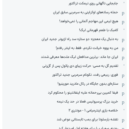
جابجایی ناگهانی روی نیمکت تراکتور
حمله رسانه‌های اوکراینی به سرمربی سابق ایران
هیچ‌ تیمی این مهاجم آلمانی را نمی‌خواهد!
کامبک با طعم قهرمانی لیگ!
به دنبال یک معجزه: دو ستاره سد راه لژیونر جدید ایران
من به یووه خیانت نکردم، فقط به اینتر رفتم!
ایران جا ماند: برترین مدافعان لیگ ملت‌ها معرفی شدند
تقدیم گل به مسی؛ حرکت زیبای دی پائول پس از گل‌زنی
فوری: ربیعی رفت، نکونام سرمربی جدید تراکتور
ستاره‌ای بدون جایگاه در رئال مادرید مورینیو!
فیفا کمپین بی‌رحمانه علیه اینفانتینو را محکوم کرد
خرید بزرگ پرسپولیس فعلا در حد یک نیمه
خلاصه بازی اینترمیامی 1 - مونتری 2
نقشه بارسلونا برای بمب تابستانی عوض شد
روزبه، سهراب را برای هفته اول امیدوار کرد