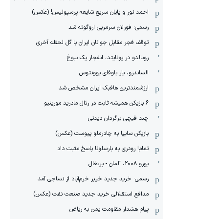
احمد نور و پایان سریع شایعه پرسپولیس! (عکس)
رسمی: فورلان سرمربی اروگوئه شد
توقف فجر مقابل جوانان ایران با گل لحظه آخری
رونالدو در یونایتد، انفجار یک نبوغ
الساندرو، یار باوفای یوونتوس
ارزشمندترین هافبک ایران مشخص شد
6 بازیکن همیشه ثابت در رئال مادرید مورینیو
چند قیچی برگردان دیدنی
بازیکن سایپا به چادرملو پیوست (عکس)
تمام! رودری به بارسلونا پاسخ مثبت داد
یورو 2008، آلمان - پرتغال
رسمی: خرید جدید خیبر خرم‌آباد از نساجی آمد
مدافع استقلالی خرید جدید صنعت نفت (عکس)
پیام هشدار مقاومت یمن به ریاض