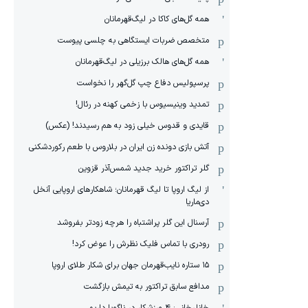
همه گل‌های کاکا در لیگ‌قهرمانان
متخصص ضربات ایستگاهی به چلسی پیوست
همه گل‌های هالک برزیلی در لیگ‌قهرمانان
پرسپولیس دفاع چپ گل‌گهر را نخواست
تمدید وینیسیوس با زخمی کهنه در رئال!
قایدی و قدوس خیلی زود به هم رسیدند! (عکس)
آتش بازی دونده زن ایران در بلاروس با طعم رکوردشکنی
گلر تراکتور خرید جدید شمس‌آذر قزوین
از لیگ اروپا تا لیگ قهرمانان؛ شاهکارهای اروپایی آنخل
دی‌ماریا
آرسنال این گلر پراشتباه را هرچه زودتر بفروشد
رودری با تماس فلیک نظرش را عوض کرد!
١۵ ستاره نایب‌قهرمان جهان برای شکار طلای اروپا
مدافع سابق تراکتور به تیمش بازگشت