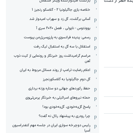
ر دو هفته آینده خطر از دست
بازگشت امیدوارکننده وینگر استقلال
خلاصه بازی جاگیلونیا 2 - گلاسکو رنجرز 1
آسانی برگشت، گل زد و سهراب امیدوار شد
یوونتوس - ناپولی ، فصل 2020 سری آ
رسمی: پدیده فرانسوی به پاری‌سن‌ژرمن پیوست
استقلال با سه گل به استقبال لیگ رفت
مراسم گرامیداشت روز خبرنگار و رونمایی از کیت ذوب
آهن
اعلام رضایت ترامپ از روند مسائل مربوط به ایران
گل دوم جاگیلونیا به گلاسکورنجرز
حفظ رکوردهای جهانی دو ستاره وزنه برداری
حمله نیروهای اسرائیلی به خبرنگار پرس‌تی‌وی
پاسخ گل‌به‌خودی، گل‌به‌خودی بود!
چرا رودری به پیشنهاد رئال نه گفت؟
رئیس دوچرخه سواری ایران در جلسه مهم کنفدراسیون
آسیا