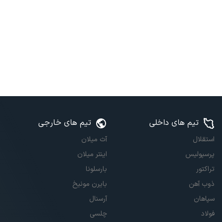
تیم های داخلی
تیم های خارجی
استقلال
آث میلان
پرسپولیس
اینتر میلان
تراکتور
بارسلونا
ذوب آهن
بایرن مونیخ
سپاهان
آرسنال
فولاد
چلسی