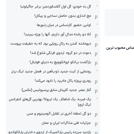
گل به خودی؛ گل اول گلاسکورنجرز برابر جاگیلونیا
مچ اندازی بدون حاصل نساجی و پیکان!
اولین حضور کارتساس در میان زنبورها
کلا دو‌ رشته مدال آور داریم، آنها را ویژه ببینید!
دیومانده: آمدن به رئال رویایی بود که به حقیقت پیوست
دعوت در دو گروه: اردوی فرنگی شلوغ شد!
بازگشت برانکو ایوانکوویچ به دنیای فوتبال!
رونمایی از کیت جدید ذوب‌آهن در فصل جدید لیگ برتر
رودری پروژه رئال مادرید را نابود می‌کند!
آغاز عصر جدید کاپیتان سابق پرسپولیس (عکس)
یک ضربه، یک شاهکار، یک تریولا! بهترین گل‌های کنفرانس
لیگ اروپا
دو گل لحظه آخری در تقابل آلومینیوم و مس
جزئیات فنی مذاکرات ایران و عمان
بازدید سرزده رئیس پارالمپیک از اردوی دختران پاراتکواندو