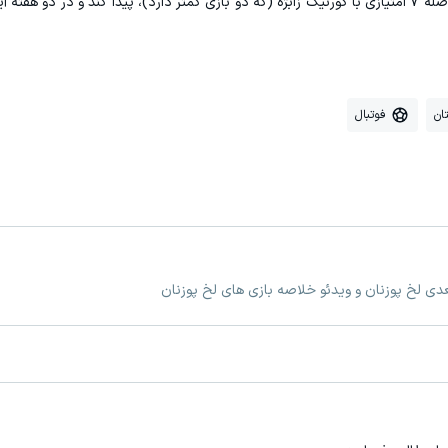
شدن و حفظ صدر جدول لیگ اکستراکلاسا لهستان، فاصله 7 امتیازی با گورنیک زابژه (که دو بازی کمتر دارد)، پیدا کند و د
ان
فوتبال
عدی لخ پوزنان و ویدئو خلاصه بازی های لخ پوزنان