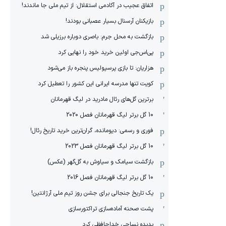
اتفاق عجیب در آکادمی استقلال: از تیم ملی جا ماندند!
بازیکنان آرسنال بسیار عصبانی بودند!
بازگشت به محل جرم: باصری دوباره برزیلی شد
پی‌اس‌جی اولین خرید خود را نهایی کرد
هزاریان: تا بازی پرسپولیس پنجره باز می‌شود
کویت تنها مدرسه ایرانی این کشور را تعطیل کرد
برترین گل‌های رئال مادرید در لیگ قهرمانان
10 گل برتر لیگ قهرمانان فصل 2020
فوری و رسمی: دیومانده، گران‌ترین خرید تاریخ رئال!
10 گل برتر لیگ قهرمانان فصل 2023
بازگشت سیامک و سیاوش به گل‌گهر (عکس)
10 گل برتر لیگ قهرمانان فصل 2016
یک تاریخ جنجالی برای جشن روز تیم ملی آرژانتین!
پشت صحنه آماده‌سازی تراکتورسازی
پدیده نساجی خداحافظی کرد