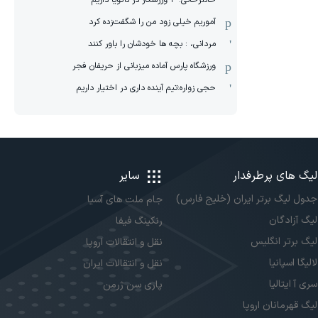
خانلرخانی: ۴ ورزشکار در ناگویا داریم
آموریم خیلی زود من را شگفت‌زده کرد
مردانی، : بچه ها خودشان را باور کنند
ورزشگاه پارس آماده میزبانی از حریفان فجر
حجی زواره:تیم آینده داری در اختیار داریم
لیگ های پرطرفدار
سایر
جدول لیگ برتر ایران (خلیج فارس)
جام ملت های آسیا
لیگ آزادگان
رنکینگ فیفا
لیگ برتر انگلیس
نقل و انتقالات اروپا
لالیگا اسپانیا
نقل و انتقالات ایران
سری آ ایتالیا
پاری سن ژرمن
لیگ قهرمانان اروپا