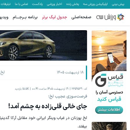
پیش بینی
اپلیکیشن ورزش سه
پخش زنده
اخبار ورزشی
پادکست
تماس با ما
تبلیغات
صفحه‌اصلی
جدول لیگ برتر
برنامه بــرجـــام
ویدیو
لخ 
18 اردیبهشت 1405
کد:
2359569
19 اردیبهشت 1405 ساعت 00:41
15.5K
بازدید
فرصت‌سوزی عجیب لخ؛
جای خالی قلی‌زاده به چشم آمد!
لخ پوزنان در غیاب وینگر ایرانی خود مقابل آرکا گدی
بیفتد.