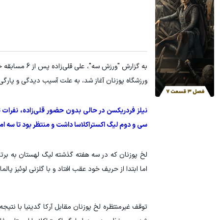
به گزارش "ورزش سه"، علی قلی‌زاده پس از 6 مسابقه حضور ثابت و پیاپی در ترکیب
ورزشگاه پوزنان آغاز شد، به علت آسیب دیدگی و پارگ
نیلز فردریکسن در حالی بدون حضور قلی‌زاده، نفرات 
سی و دوم لیگ اکستراکلاسا داشت و منتظر بود تا سه امت
لخ پوزنان که در سه هفته گذشته لیگ لهستان به برتری
اما ابتدا از حریف خود عقب افتاد و با گلزنی لوئیز پالما در دقیقه 57 کار را به تساوی کشید و فق