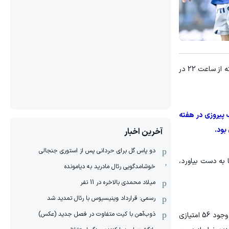
، در دیدار شنبه شب مقابل آرکا گدینیا که از ساعت 22 در
 پیروزی در هفته
بود.
آخرین اخبار
دو پاس گل برای حردانی پس از استوری جنجالی
 به دست بیاورد،
خوشامدگویی رئال مادرید به دیامونده
میلاد محمدی بالاخره در 11 نفر
رسمی: قرارداد وینیسیوس با رئال تمدید شد
ذوب‌آهن با کیت متفاوت در فصل جدید (عکس)
توقف غیرمنتظره لخ پوزنان مقابل آرکا گدینیا با نتیجه یک بر یک، جای خالی قلی‌زاده را کاملا به چشم آورد و موجب شد تا این تیم با وجود 56 امتیازی