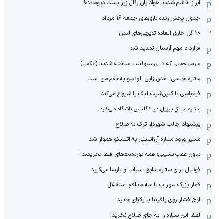
ابراز خشم شدید هواداران رئال زیر پست دیومانده!
جدول پخش زنده بازی‌های جمعه 16 مرداد
20 گل خارق العاده توپچی‌های لندن
قرارداد مهم آرسنال تمدید شد
سرمایه‌هایی که در پرسپولیس ساخته شدند (عکس)
ستاره چلسی: آمدن ژابی آلونسو به نفع من است
فرعباسی با کلین‌شیت لیگ را شروع می‌کند
ستاره سابق برزیل در انگلیس باشگاه می‌خرد
پیشنهاد جالب شهردار ترک به صلاح
مسیر ورود ستاره آرژانتینی به اتلتیکو هموار شد
بدون عقب نشینی: همه تورنمنت‌های فیفا تحریمند!
فوتبال برای ستاره سابق اسپانیا و بارسا می‌گرید
قمار بزرگ سهراب با سه مدافع استقلال
اوج فشار روی رافینیا با رقبای جدید!
لطفا این ستاره را به جای صلاح نخرید!