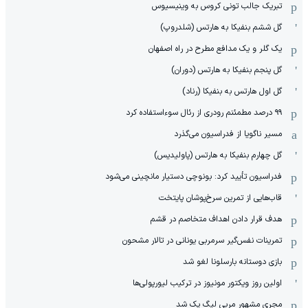
تبریک جالب تونی کروس به وینیسیوس
گل ششم بنفیکا به هارتس (شلدروپ)
یک گلر و یک مدافع مطرح در راه اصفهان
گل پنجم بنفیکا به هارتس (دوران)
گل اول هارتس به بنفیکا (رناد)
۹۹ درصد مطمئنم رودری از رئال سوءاستفاده کرد
مسیر ناگویا از فدراسیون می‌گذرد
گل چهارم بنفیکا به هارتس (پاولیدیس)
فدراسیون تأیید کرد: بونوچی دستیار مانچینی می‌شود
قاب‌هایی از تمرین سرخ‌پوشان پایتخت
هدف قرار دادن اهداف متخاصم در قشم
‏تمرینات نفس‌گیر سرمربی یونانی در تالار مشحون
بازی دوستانه بارسلونا لغو شد
اولین روز ویکتور مونیوز در ترکیب لیورپولی‌ها
مجری مشهور مربی لیگ یک شد