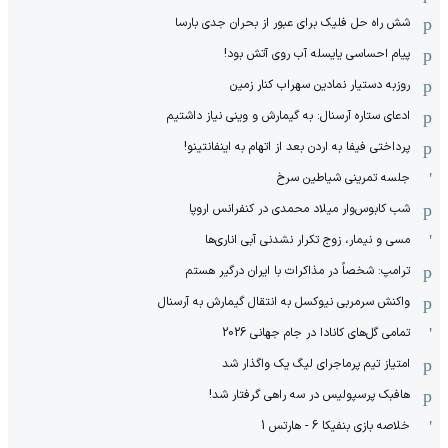
شش راه حل فلیک برای عبور از بحران جدی بارسا
پیام احساسی یایسله آب روی آتش بود!
روزبه دستیار نمادین سهراب کنار زمین
ادعای ستاره آرسنال: به گیمارش و وینی نیاز داشتیم
پرداختی فیفا به اردن بعد از اتهام به اینفانتینو!
جلسه تمرینی شیاطین سرخ
شب کابوس‌وار میلاد محمدی در کنفرانس اروپا
مسی و نیمار، زوج تکرار نشدنی آبی اناری‌ها
ترامپ: شخصاً در مذاکرات با ایران درگیر هستم
واکنش سرمربی نیوکسل به انتقال گیمارش به آرسنال
تمامی گل‌های کانادا در جام جهانی 2026
امتیاز تیم پرماجرای لیگ یک واگذار شد
هافبک پرسپولیس در سه راهی گرفتار شد!
خلاصه بازی بنفیکا 6 - هارتس 1