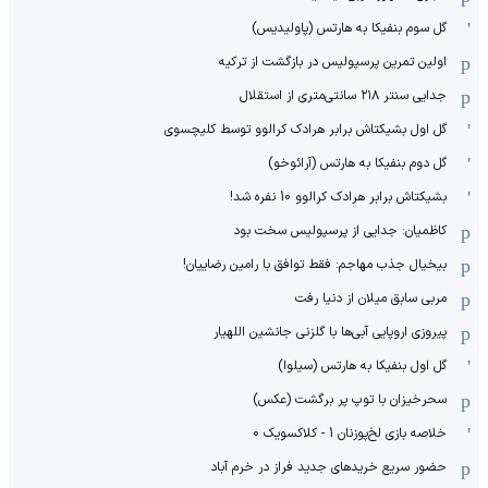
گل سوم بنفیکا به هارتس (پاولیدیس)
اولین تمرین پرسپولیس در بازگشت از ترکیه
جدایی سنتر ۲۱۸ سانتی‌متری از استقلال
گل اول بشیکتاش برابر هرادک کرالوو توسط کلیچسوی
گل دوم بنفیکا به هارتس (آرائوخو)
بشیکتاش برابر هرادک کرالوو 10 نفره شد!
کاظمیان: جدایی از پرسپولیس سخت بود
بیخیال جذب مهاجم: فقط توافق با رامین رضاییان!
مربی سابق میلان از دنیا رفت
پیروزی اروپایی آبی‌ها با گلزنی جانشین اللهیار
گل اول بنفیکا به هارتس (سیلوا)
سحرخیزان با توپ پر برگشت (عکس)
خلاصه بازی لخ‌پوزنان 1 - کلاکسویک 0
حضور سریع خریدهای جدید فراز در خرم آباد