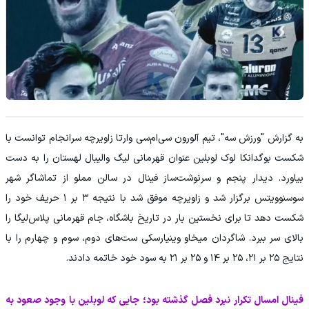
به گزارش "ورزش سه"، تیم آلورون سی‌ام‌سی وارتا زاویرچه سرانجام توانست با
شکست بوگدانکا لوک لوبلین عنوان قهرمانی لیگ والیبال لهستان را به دست
بیاورد. دیدار پنجم و سرنوشت‌ساز فینال در سالن مملو از تماشاگر شهر
سوسنوویتس برگزار شد و زاویرچه موفق شد با نتیجه ۳ بر ۱ حریف خود را
شکست دهد تا برای نخستین بار در تاریخ باشگاه، جام قهرمانی پلاس‌لیگا را
بالای سر ببرد. شاگردان میخاو وینیارسکی ست‌های دوم، سوم و چهارم را با
نتایج ۲۵ بر ۲۱، ۲۵ بر ۱۴ و ۲۵ بر ۲۱ به سود خود خاتمه دادند.
فینال امسال تکرار نبرد فصل گذشته بود؛ جایی که لوبلین با وجود صعود به