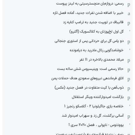
رسمی: دروازه‌بان منچسترسیتی به لیدز پیوست
خیبر با اضافه شدن نفرات جدید، آماده فصل تازه
قالیباف در توییت جدید به ترامپ کنایه زد
گل اول لخ‌پوزنان به کلاکسویک (آگنرو)
دو پاس گل برای حردانی پس از استوری جنجالی
خوشامدگویی رئال مادرید به دیامونده
میلاد محمدی بالاخره در 11 نفر
حالا رسمی است: وینیسیوس شش ساله بست
اتاق فرماندهی نیروهای سعودی هدف حملات یمن
ذوب‌آهن با کیت متفاوت در فصل جدید (عکس)
بازگشت امیدوارکننده وینگر استقلال
خلاصه بازی جاگیلونیا 2 - گلاسکو رنجرز 1
آسانی برگشت، گل زد و سهراب امیدوار شد
یوونتوس - ناپولی ، فصل 2020 سری آ
رسمی: پدیده فرانسوی به پاری‌سن‌ژرمن پیوست