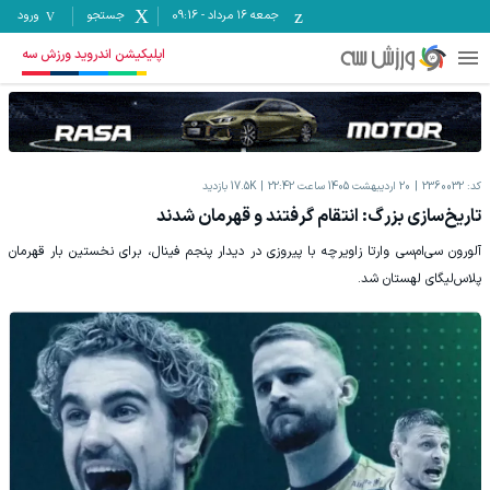
جمعه ۱۶ مرداد
-
09:16
جستجو
ورود
اپلیکیشن اندروید ورزش سه
کد:
2360032
20 اردیبهشت 1405 ساعت 22:42
17.5K
بازدید
تاریخ‌سازی بزرگ: انتقام گرفتند و قهرمان شدند
آلورون سی‌ام‌سی وارتا زاویرچه با پیروزی در دیدار پنجم فینال، برای نخستین بار قهرمان
پلاس‌لیگای لهستان شد.