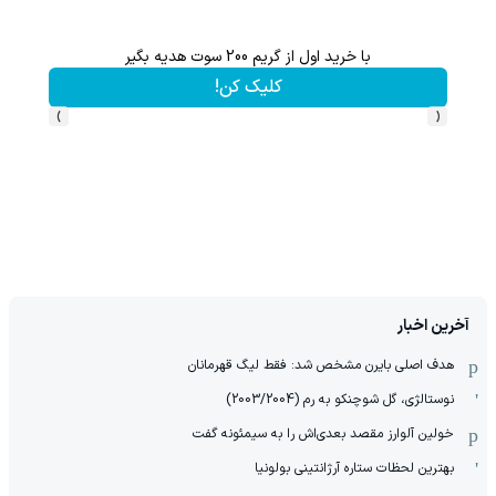
با خرید اول از گریم 200 سوت هدیه بگیر
گردونه شانس بدون پوچ از PS5 تا آیفون
کلیک کن!
›
‹
آخرین اخبار
هدف اصلی بایرن مشخص شد: فقط لیگ قهرمانان
نوستالژی، گل شوچنکو به رم (2003/2004)
خولین آلوارز مقصد بعدی‌اش را به سیمئونه گفت
بهترین لحظات ستاره آرژانتینی بولونیا