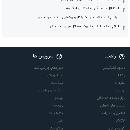
استقلال با سه گل به استقبال لیگ رفت
مراسم گرامیداشت روز خبرنگار و رونمایی از کیت ذوب آهن
اعلام رضایت ترامپ از روند مسائل مربوط به ایران
راهنما
سرویس ها
دانلود اپلیکیشن
سوژه‌های ورزشی شما
ارتباط با ما
اخبار ورزشی
تبلیغات
پادکست
درباره ما
لیگ ها و رقابت ها
ابزار توسعه دهندگان
ویدئو
فرصت های شغلی
روزنامه
قوانین و مقررات
نتایج زنده
DMCA
آنتن
آگهی دولتی
پیش بینی