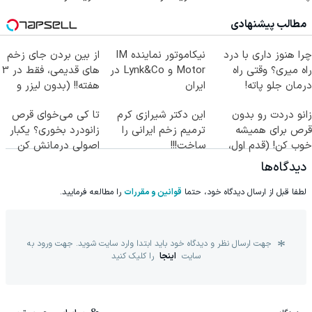
مطالب پیشنهادی
چرا هنوز داری با درد
نیکاموتور نماینده IM
از بین بردن جای زخم
راه میری؟ وقتی راه
Motor و Lynk&Co در
های قدیمی، فقط در 3
درمان جلو پاته!
ایران
هفته!! (بدون لیزر و
جراحی)
زانو دردت رو بدون
این دکتر شیرازی کرم
تا کی می‌خوای قرص
قرص برای همیشه
ترمیم زخم ایرانی را
زانودرد بخوری؟ یکبار
خوب کن! (قدم اول،
ساخت!!!
اصولی درمانش کن
پرسش‌نامه)
دیدگاه‌ها
لطفا قبل از ارسال دیدگاه خود، حتما
قوانین و مقررات
را مطالعه فرمایید.
جهت ارسال نظر و دیدگاه خود باید ابتدا وارد سایت شوید. جهت ورود به
سایت
اینجا
را کلیک کنید