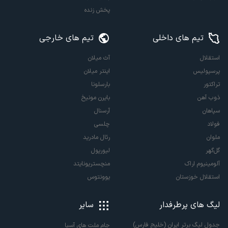
پخش زنده
تیم های داخلی
تیم های خارجی
استقلال
آث میلان
پرسپولیس
اینتر میلان
تراکتور
بارسلونا
ذوب آهن
بایرن مونیخ
سپاهان
آرسنال
فولاد
چلسی
ملوان
رئال مادرید
گل‌گهر
لیورپول
آلومینیوم اراک
منچستریونایتد
استقلال خوزستان
یوونتوس
لیگ های پرطرفدار
سایر
جدول لیگ برتر ایران (خلیج فارس)
جام ملت های آسیا