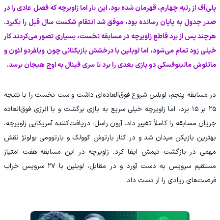
پلی‌آف از رتبه چهارم، قهرمان شده بود. این بار اما زاویرچه که فصل عادی را در
صدر جدول به پایان رسانده بود، موفق شد انتقام شکست سال قبل را بگیرد.
هرچند پس از برد قاطع زاویرچه در مسابقه نخست، بسیاری تصور می‌کردند کار
خیلی زود تمام می‌شود، اما لوبلین با درخشش بازیکنانی چون ویلفردو لئون و
ماتئوش مالینوفسکی دو بازی بعدی را برد تا سری فینال به اوج هیجان برسد.
در مسابقه پنجم، لوبلین شروع فوق‌العاده‌ای داشت و ست نخست را با نتیجه
۲۵ بر ۱۵ برد، اما زاویرچه خیلی سریع به بازی برگشت و با انرژی فوق‌العاده
جریان مسابقه را کاملاً تغییر داد. آرون راسل، دریافت‌کننده آمریکایی زاویرچه،
بهترین بازیکن میدان شد و در کنار بارتوش کوولک و بارتوومی بولونژ نقش
مهمی در بازگشت تیمش ایفا کرد. زاویرچه در این مسابقه هفت امتیاز
مستقیم سرویس به دست آورد و در مقابل، لوبلین با ۲۷ سرویس خراب
فرصت‌های زیادی را از دست داد.