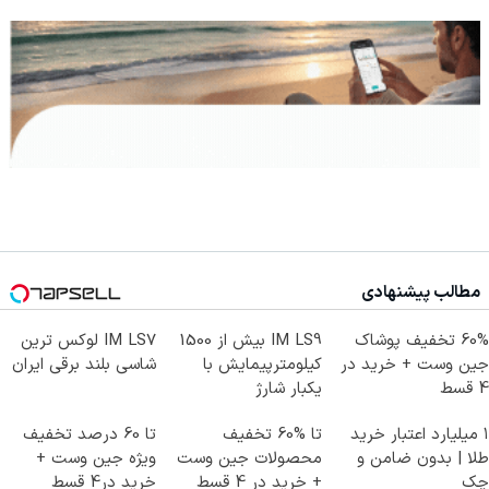
مطالب پیشنهادی
60% تخفیف پوشاک
IM LS9 بیش از 1500
IM LS7 لوکس ترین
جین وست + خرید در
کیلومترپیمایش با
شاسی بلند برقی ایران
4 قسط
یکبار شارژ
۱ میلیارد اعتبار خرید
تا %60 تخفیف
تا 60 درصد تخفیف
طلا | بدون ضامن و
محصولات جین وست
ویژه جین وست +
چک
+ خرید در 4 قسط
خرید در4 قسط