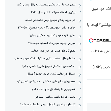
نیمار سه بار تا نزدیکی پیوستن به رئال پیش رفت
انک مو، موی
برترین لحظات موتو GP در سال 2026
دو خرید بعدی پرسپولیس مشخص شدند
کشی؟ اینجا با
خاطره انگیز، یوونتوس 2 - بایرن مونیخ 1 (2005)
اولین کارت قرمز نسل زد فوتبال جهان!
میزبان جدید سوپرجام اسپانیا کجاست؟
تمام گل های مسی در جام های جهانی
یاهی به تناسب
سازمان ملل: منتظر نتایج مذاکرات تنگه هرمز هستیم
اختصاصی: احتمال تعویق شروع فصل جدید
یجی‌کالا (
مشکل در نهایی شدن خرید جدید آرسنال
منصوریان: داور بازی فوتبال را به بوکس تبدیل کرد
شکارچیان ثانیه‌ها، گل های لحظه آخر
یاسین در دو راهی سپاهان- نساجی
کانسلو در تمرین الهلال: رویای بارسا نابود شد؟