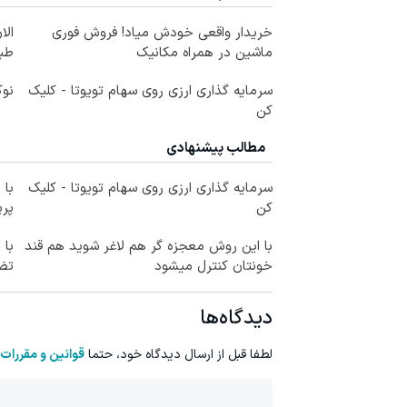
خریدار واقعی خودش میاد! فروش فوری
الا
ماشین در همراه مکانیک
طبی
سرمایه گذاری ارزی روی سهام تویوتا - کلیک
نوکیا 105؛ خوش‌دس
کن
مطالب پیشنهادی
سرمایه گذاری ارزی روی سهام تویوتا - کلیک
با 
کن
پر
با این روش معجزه گر هم لاغر شوید هم قند
با 
خونتان کنترل میشود
تضمین
دیدگاه‌ها
لطفا قبل از ارسال دیدگاه خود، حتما
قوانین و مقررات