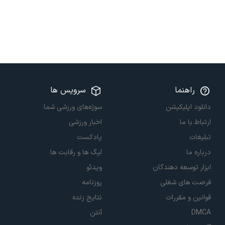
راهنما
سرویس ها
دانلود اپلیکیشن
سوژه‌های ورزشی شما
ارتباط با ما
اخبار ورزشی
تبلیغات
پادکست
درباره ما
لیگ ها و رقابت ها
ابزار توسعه دهندگان
ویدئو
فرصت های شغلی
روزنامه
قوانین و مقررات
نتایج زنده
DMCA
آنتن