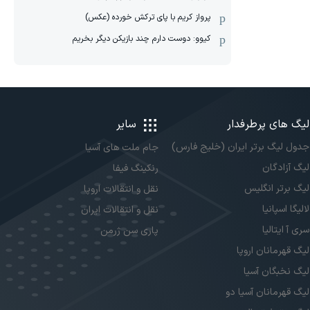
پرواز کریم با پای ترکش خورده (عکس)
کیوو: دوست دارم چند بازیکن دیگر بخریم
لیگ های پرطرفدار
سایر
جدول لیگ برتر ایران (خلیج فارس)
جام ملت های آسیا
لیگ آزادگان
رنکینگ فیفا
لیگ برتر انگلیس
نقل و انتقالات اروپا
لالیگا اسپانیا
نقل و انتقالات ایران
سری آ ایتالیا
پاری سن ژرمن
لیگ قهرمانان اروپا
لیگ نخبگان آسیا
لیگ قهرمانان آسیا دو