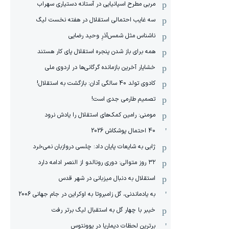
مربی مطرح اسپانیایی در آستانه دستیاری سهراب
سه غایب احتمالی استقلال در هفته نخست لیگ
ناشناس مثل شمس‌آذرِ وحید رضایی
همه برای باز شدن پنجره استقلال پای کار هستند
خشایار آخرین بازمانده گرگانی‌ها در اردوی ملی
کادوی تولد 40 سالگی آدان: بازگشت به استقلال!
تصمیم طارمی جدی است!
مومنی: رامین کمک‌های استقلال را یادش نرود
40 احتمال پوشکاش 2026
ژابی به شایعات پایان داد: چلسی دروازبان نمی‌خرد
۳۲ روز متوالی: دوری رونالدو از النصر ادامه دارد
استقلال به دنبال میزبانی در شهر قدس
به یادماندنی، گل زامبروتا به اوکراین در جام جهانی 2006
خیبر با چهار گل به استقبال لیگ برتر رفت
برترین لحظات دیماریا در یوونتوس