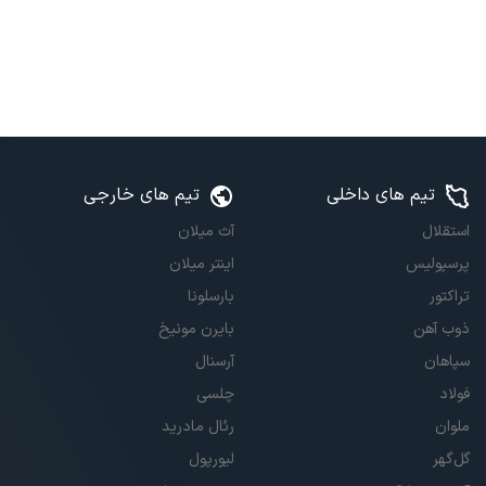
تیم های داخلی
تیم های خارجی
استقلال
آث میلان
پرسپولیس
اینتر میلان
تراکتور
بارسلونا
ذوب آهن
بایرن مونیخ
سپاهان
آرسنال
فولاد
چلسی
ملوان
رئال مادرید
گل‌گهر
لیورپول