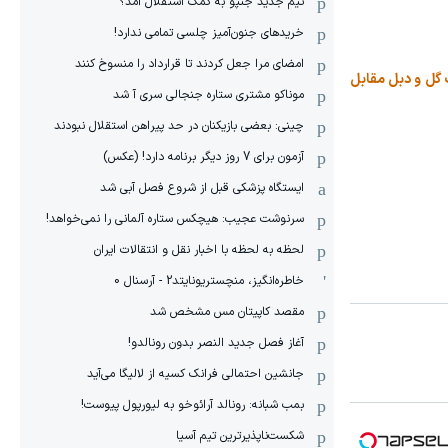
تیم جدید جنپو به کمک استقلال آمد؟
خریدهای جنون‌آمیز چلسی تمامی ندارد!
امضای مرا جعل کردند تا قرارداد را منسوخ کنند
یک گل و دبل مقابل
موناکو مشتری ستاره جنجالی سری آ شد
چینی: بعضی بازیکنان در حد پیراهن استقلال نبودند
آزمون برای 7 روز دیگر برنامه دارد! (عکس)
ایستگاه پزشکی قبل از شروع فصل آبی شد
سرنوشت عجیب: هیچکس ستاره آلمانی را نمی‌خواهد!
لحظه به لحظه با اخبار نقل و انتقالات ایران
خاطره‌انگیز، منچستریونایتد2 - آرسنال 0
مقصد کاپیتان مس مشخص شد
آغاز فصل جدید النصر بدون رونالدو!
جانشین احتمالی فرانک کسیه از لالیگا می‌آید
بمب شبانه: رونالد آرائوخو به لیورپول پیوست!
شکست‌ناپذیرترین تیم آسیا