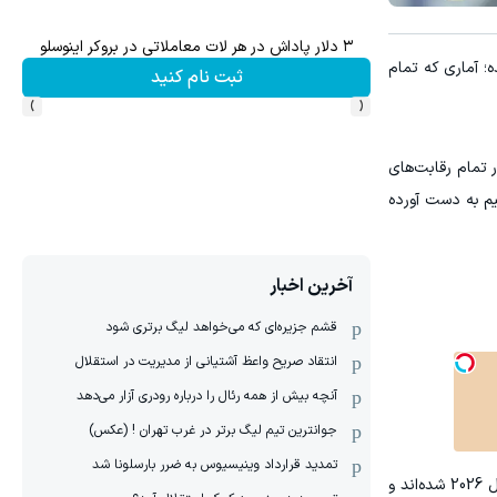
۳ دلار پاداش در هر لات معاملاتی در بروکر اینوسلو
 سال 2026 را تا دیروز یکشنبه و پس از پایان فصل 2025-2026، منتشر شده؛ آماری که تمام
ثبت نام کنید
›
‹
ین گل‌ها را در تمام رقابت‌های
ه با الزعیم به دست آورده
آخرین اخبار
قشم جزیره‌ای که می‌خواهد لیگ برتری شود
انتقاد صریح واعظ آشتیانی از مدیریت در استقلال
آنچه بیش از همه رئال را درباره رودری آزار می‌دهد
جوانترین تیم لیگ برتر در غرب تهران ! (عکس)
تمدید قرارداد وینیسیوس به ضرر بارسلونا شد
رتبه سوم به دو بازیکن مشترک اختصاص دارد؛ اکرم عفیف و روبرتو فیرمینو، دو ستاره السد، که هر کدام موفق به ثبت 12 گل در سال 2026 شده‌اند و