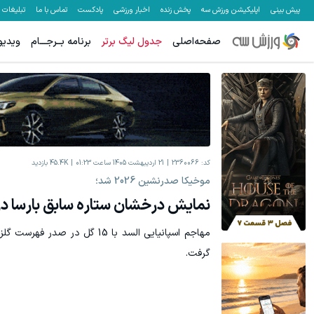
پیش بینی
اپلیکیشن ورزش سه
پخش زنده
اخبار ورزشی
پادکست
تماس با ما
تبلیغات
صفحه‌اصلی
جدول لیگ برتر
برنامه بــرجـــام
ویدیو
کد:
2360066
21 اردیبهشت 1405 ساعت 01:23
45.4K
بازدید
موخیکا صدرنشین 2026 شد؛
نمایش درخشان ستاره سابق بارسا در
مهاجم اسپانیایی السد با 15 گل در
گرفت.