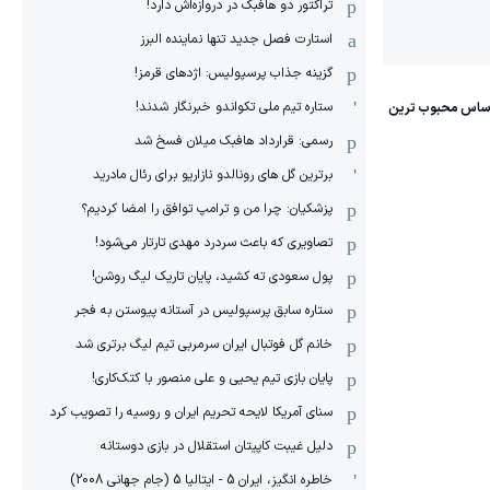
تراکتور دو هافبک در دروازه‌اش دارد!
استارت فصل جدید تنها نماینده البرز
گزینه جذاب پرسپولیس: اژدهای قرمز!
ستاره تیم ملی تکواندو خبرنگار شدند!
رسمی: قرارداد هافبک میلان فسخ شد
برترین گل های رونالدو نازاریو برای رئال مادرید
پزشکیان: چرا من و ترامپ توافق را امضا کردیم؟
تصاویری که باعث سردرد مهدی تارتار می‌شود!
پول سعودی ته کشید، پایان تاریک لیگ روشن!
ستاره سابق پرسپولیس در آستانه پیوستن به فجر
خانم گل فوتبال ایران سرمربی تیم لیگ برتری شد
پایان بازی تیم یحیی و علی منصور با کتک‌کاری!
سنای آمریکا لایحه تحریم ایران و روسیه را تصویب کرد
دلیل غیبت کاپیتان استقلال در بازی دوستانه
خاطره انگیز، ایران 5 - ایتالیا 5 (جام جهانی 2008)