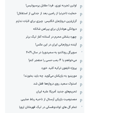
اولین تجربه نوری، فردا مقابل پرسپولیس!
حمایت تاجرنیا از رامین بعد از جدایی از استقلال!
گران‌ترین دروازه‌بان انگلیس: چیزی برای اثبات ندارم
دیوانگی هواداران برای پیراهن شالکه
چهره بشاش محرم در آستانه آغاز لیگ برتر
آینده دروازه‌بانی ایران در این عکس!
سوپرگل رونالدو به سمپدوریا در سال 2019
می‌خواهم با 4 بمب مسی را منفجر کنم!
پروژه تایفون ترکیه کلید خورد
مورینیو به بازیکنان می‌گوید چه باید بخورند!
استوک سعید روی دروازه‌ها قفل شد
تحریم‌های جدید آمریکا علیه ایران
مصدومیت بازیکن آرسنال از ناحیه رباط صلیبی
تمام گل های لواندوفسکی در لیگ قهرمانان اروپا