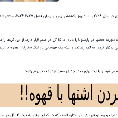
به گزارش "ورزش سه"، فهرست گلزنان باشگاه‌های قطری در
که تجربه حضور در بارسلونا را دارد، با 15 گل در صدر قرار دارد. او ا
لی که تیمش در سال جاری میلادی تا تاریخ 10 می برگزار کرده، به ثمر رسانده و البته یک قهرمانی در لیگ ستارگان همرا