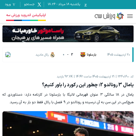
یکشنبه ۱۸ مرداد
-
18:26
جستجو
ورود
اپلیکیشن اندروید ورزش سه
20 اردیبهشت 1405
بارسلونا
2
-
0
رئال مادرید
کد:
2360160
21 اردیبهشت 1405 ساعت 14:42
93.7K
بازدید
یامال 3 رونالدو 2: چطور این رکورد را باور کنیم؟
یامال در ۱۸ سالگی ۳ عنوان قهرمانی لالیگا با بارسلونا در کارنامه دارد؛ دستاوردی که
هیچ‌کس در این سن به آن نرسیده و رونالدو در 9 فصل با رئال فقط دو بار به آن رسید.