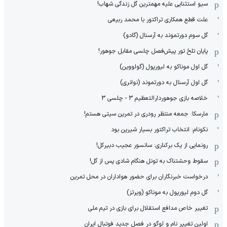
سیو استثنایی علیه مهمترین گل زندگی شهاب!
علت قطع همکاری تراکتور با محمد ربیعی
گل سوم دورتموند به آرسنال (گادو)
پایان تلخ تور پیش‌فصل چلسی مقابل جوهور!
گل اول موناکو به لیورپول (گولووین)
گل اول آرسنال به دورتموند (نوانری)
خلاصه بازی جوهوردارالتعظیم 3 - چلسی 3
مارسکا: جمعه منتظر رودری در تمرین سیتی هستم!
نکونام: انتخاب تراکتور بسیار شیرین بود
رونمایی از یک برکناری: سانسور عجیب دبیرکل!
سقوط وحشتناک به تونل هنگام شادی پس از گل!
درخواست خبرنگاران برای حضور هواداران در محل تمرین
گل دوم لیورپول به موناکو (ویرتز)
تغییر خاص مدافع استقلال برای بازی در تیم ملی
اولین تغییر نام و لوگو در فصل جدید فوتبال ایران