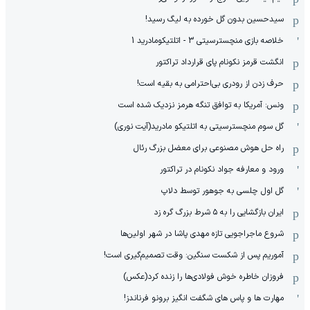
سیدحسین بدون گل خورده به لیگ رسید!
خلاصه بازی منچسترسیتی 3 - اتلتیکومادرید 1
انگشت قرمز نکونام پای قرارداد تراکتور
حرف زدن از رودری بی‌احترامی به بقیه است!
ونس: آمریکا به توافق تنگه هرمز نزدیک شده است
گل سوم منچسترسیتی به اتلتیکو مادرید(آیت نوری)
راه حل هوش مصنوعی برای معضل بزرگ رئال
ورود و معارفه جواد نکونام در تراکتور
گل اول چلسی به جوهور توسط دلاپ
ایران بازگشایی را به ۵ شرط بزرگ گره زد
شروع ماجراجویی تازه مهدی پاشا در شهر اولین‌ها
آموریم پس از شکست سنگین: وقت تصمیم‌گیری است!
فروزان خاطره خوش فولادی‌ها را زنده کرد(عکس)
مهارت ها و پاس های شگفت انگیز برونو فرناندز!