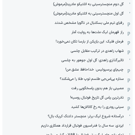
گل دوم منچسترسیتی به اتلتیکو مادرید(مرموش)
گل اول منچسترسیتی به اتلتیکو مادرید(مرموش)
رقبای تیم ملی بسکتبال در ناگویا مشخص‌ شدند
راز قهرمان لیگ ملت‌ها به روایت آمار
فرمان فلیک: این بازیکن از بارسا تکان نمی‌خورد!
شهاب زاهدی در ترکیب مقابل چلسی
تاثیرگذاری زاهدی؛ گل اول جوهور به چلسی
چپ‌پای پرسپولیس: خداحافظ عشق من!
ستاره پی‌اس‌جی طلسم توپ طلا را می‌شکند؟
ممبینی باز هم بدون پاسخگویی رفت
نادر‌ترین پاس گل تاریخ فوتبال روسیه!
سیتی رودری را به رخ کاتالان‌ها کشید
درآستانه شروع لیگ برتر؛ منچستر دلتنگ کریک بال؟
ایزدی: سه سال با فدراسیون فوتبال قرارداد همکاری داریم