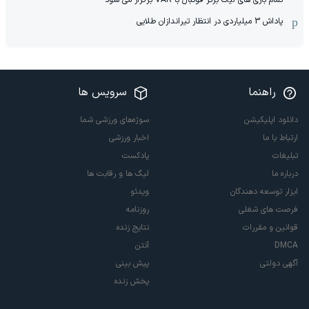
تمام بازی های لیگ برتر فوتبال با VAR برگزار می شود
پاداش 3 میلیاردی در انتظار تیراندازان طلایی
راهنما
سرویس ها
دانلود اپلیکیشن
سوژه‌های ورزشی شما
ارتباط با ما
اخبار ورزشی
تبلیغات
پادکست
درباره ما
لیگ ها و رقابت ها
ابزار توسعه دهندگان
ویدئو
فرصت های شغلی
روزنامه
قوانین و مقررات
نتایج زنده
DMCA
آنتن
آگهی دولتی
پیش بینی
پخش زنده