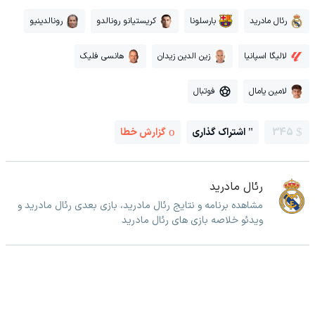
رئال مادرید
بارسلونا
کریستیانو رونالدو
رونالدینیو
لالیگا اسپانیا
زین الدین زیدان
هانسی فلیک
لامین یامال
فوتبال
345
اشتراک گذاری
گزارش خطا
رئال مادرید
مشاهده برنامه و نتایج رئال مادرید، بازی بعدی رئال مادرید و
ویدئو خلاصه بازی های رئال مادرید