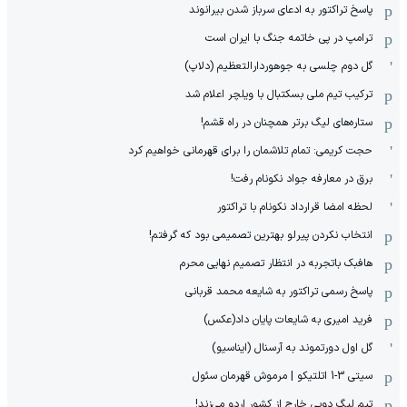
پاسخ تراکتور به ادعای سرباز شدن بیرانوند
ترامپ در پی خاتمه جنگ با ایران است
گل دوم چلسی به جوهوردارالتعظیم (دلاپ)
ترکیب تیم ملی بسکتبال با ویلچر اعلام شد
ستاره‌های لیگ برتر همچنان در راه قشم!
حجت کریمی: تمام تلاشمان را برای قهرمانی خواهیم کرد
برق در معارفه جواد نکونام رفت!
لحظه امضا قرارداد نکونام با تراکتور
انتخاب نکردن پیرلو بهترین تصمیمی بود که گرفتم!
هافبک باتجربه در انتظار تصمیم نهایی محرم
پاسخ رسمی تراکتور به شایعه محمد قربانی
فرید امیری به شایعات پایان داد(عکس)
گل اول دورتموند به آرسنال (ایناسیو)
سیتی 3-1 اتلتیکو | مرموش قهرمان سئول
تیم لیگ دویی خارج از کشور اردو می‌زند!