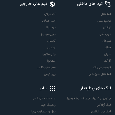
تیم های داخلی
تیم های خارجی
استقلال
آث میلان
پرسپولیس
اینتر میلان
تراکتور
بارسلونا
ذوب آهن
بایرن مونیخ
سپاهان
آرسنال
فولاد
چلسی
ملوان
رئال مادرید
گل‌گهر
لیورپول
آلومینیوم اراک
منچستریونایتد
استقلال خوزستان
یوونتوس
لیگ های پرطرفدار
سایر
جدول لیگ برتر ایران (خلیج فارس)
جام ملت های آسیا
لیگ آزادگان
رنکینگ فیفا
لیگ برتر انگلیس
نقل و انتقالات اروپا