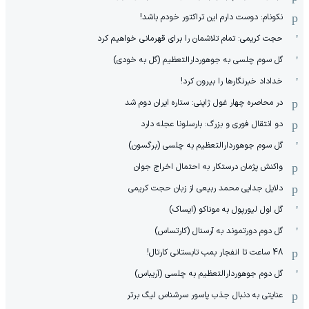
نکونام: دوست دارم این تراکتور خودم باشد!
حجت کریمی: تمام تلاشمان را برای قهرمانی خواهیم کرد
گل سوم چلسی به جوهوردارالتعظیم (گل به خودی)
خداداد خبرنگارها را بیرون کرد!
در محاصره چهار غول ژاپنی: ستاره ایران دوم شد
دو انتقال فوری و بزرگ: بارسلونا عجله دارد
گل سوم جوهوردارالتعظیم به چلسی (برگسون)
واکنش پژمان درستکار به احتمال اخراج جوان
دلایل جدایی محمد ربیعی از زبان حجت کریمی
گل اول لیورپول به موناکو (ایساک)
گل دوم دورتموند به آرسنال (کارتساس)
48 ساعت تا انفجار بمب تابستانی کارتال!
گل دوم جوهوردارالتعظیم به چلسی (آریباس)
عنایتی به دنبال جذب پاسور سرشناس لیگ برتر