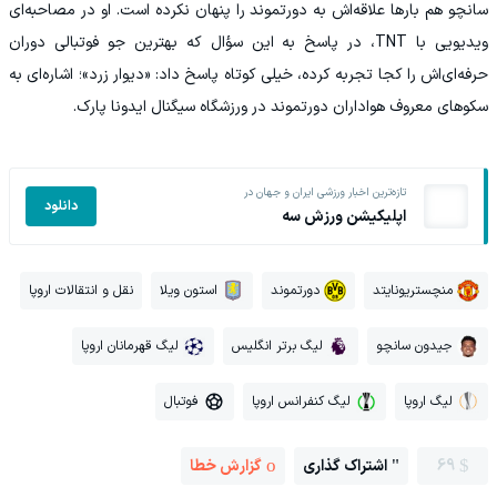
سانچو هم بارها علاقه‌اش به دورتموند را پنهان نکرده است. او در مصاحبه‌ای
ویدیویی با TNT، در پاسخ به این سؤال که بهترین جو فوتبالی دوران
حرفه‌ای‌اش را کجا تجربه کرده، خیلی کوتاه پاسخ داد: «دیوار زرد»؛ اشاره‌ای به
سکوهای معروف هواداران دورتموند در ورزشگاه سیگنال ایدونا پارک.
تازه‌ترین اخبار ورزشی ایران و جهان در
دانلود
اپلیکیشن ورزش سه
منچستریونایتد
دورتموند
استون ویلا
نقل و انتقالات اروپا
جیدون سانچو
لیگ برتر انگلیس
لیگ قهرمانان اروپا
لیگ اروپا
لیگ کنفرانس اروپا
فوتبال
69
اشتراک گذاری
گزارش خطا