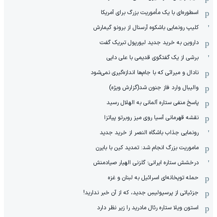
اسطوره‌ای با یک مأموریت بزرگ برای آمریکا
کلیپ رونمایی باشکوه آرسنال از برونو گیمارش
داروین به خرید جدید لیورپول تبریک گفت
برشی از یک گفتگوی قدیمی با علی دایی
نادال و میراثی که با جام‌ها اندازه‌گیری نمی‌شود
والیبال وارد فاز جنون شد(گزارش ویژه)
پاسخ منفی ستاره آلمانی به الهلال رسید
نقشه قهرمانی آسیا روی میز روبرتو پیاتزا
رونمایی جذاب باشگاه النصر از خرید جدید
ماموریت بزرگ انجام شد: تمدید کین با بایرن
درخشش ستاره ایرانی؛ گلزنی الهیار صیادمنش
حمله توپخانه‌ای اسرائیل به لبنان و غزه
جزئیاتی از پرسپولیسِ جدید، که از آن ‌خبر ندارید!
استون ویلا ستاره رئال مادرید را زیر نظر دارد