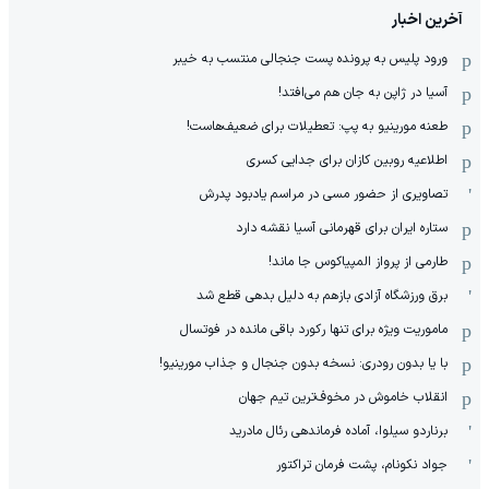
آخرین اخبار
ورود پلیس به پرونده پست جنجالی منتسب به خیبر
آسیا در ژاپن به جان هم می‌افتد!
طعنه مورینیو به پپ: تعطیلات برای ضعیف‌هاست!
اطلاعیه روبین کازان برای جدایی کسری
تصاویری از حضور مسی در مراسم یادبود پدرش
ستاره ایران برای قهرمانی آسیا نقشه دارد
طارمی از پرواز المپیاکوس جا ماند!
برق ورزشگاه آزادی بازهم به دلیل بدهی قطع شد
ماموریت ویژه برای تنها رکورد باقی مانده در فوتسال
با یا بدون رودری: نسخه بدون جنجال و جذاب مورینیو!
انقلاب خاموش در مخوف‌‌ترین تیم جهان
برناردو سیلوا، آماده فرماندهی رئال مادرید
جواد نکونام، پشت فرمان تراکتور