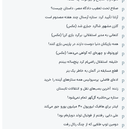
صلاح تحت تعقیب دادگاه مصر، داستان چیست؟
آرتتا تأیید کرد: ستاره آرسنال چند هفته مصدوم است
گلزن مشهور شاگرد جباری شد (عکس)
کنعانی به مدیر استقلالی: برگرد بازی کن! (عکس)
همه بازیکنان دنیا دوست دارند در پاریس بازی کنند!
اورونوف و چهره‌ای که گواهی می‌دهد! (عکس)
خلیفه: استقلال راضی‌ام کرد پنج‌ساله ببندم
قطع مسابقه در آلمان به خاطر یک بنر
ادعای فاضلی: پرسپولیس همه ستاره‌های آینده را خرید
زنده: آخرین بمب‌های نقل و انتقالات تابستان
ستاره بی‌حاشیه گل‌گهر تمام نمی‌شود!
اینتر برای هافبک لیورپول ۴۰ میلیون یورو جور می‌کند
علی دایی: رفتنم از فوتبال تولد دوباره‌ام بود!
دومین توپ طلایی که از چنگ رئال رفت