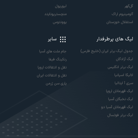
گل‌گهر
لیورپول
آلومینیوم اراک
منچستریونایتد
استقلال خوزستان
یوونتوس
لیگ های پرطرفدار
سایر
جدول لیگ برتر ایران (خلیج فارس)
جام ملت های آسیا
لیگ آزادگان
رنکینگ فیفا
لیگ برتر انگلیس
نقل و انتقالات اروپا
لالیگا اسپانیا
نقل و انتقالات ایران
سری آ ایتالیا
پاری سن ژرمن
لیگ قهرمانان اروپا
لیگ نخبگان آسیا
لیگ قهرمانان آسیا دو
لیگ برتر فوتسال