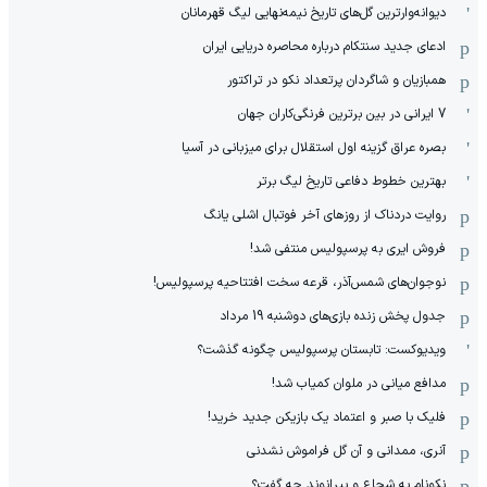
دیوانه‌وارترین گل‌های تاریخ نیمه‌نهایی لیگ قهرمانان
ادعای جدید سنتکام درباره محاصره دریایی ایران
همبازیان و شاگردان پرتعداد نکو در تراکتور
7 ایرانی در بین برترین فرنگی‌کاران جهان
بصره عراق گزینه اول استقلال برای میزبانی در آسیا
بهترین خطوط دفاعی تاریخ لیگ برتر
روایت دردناک از روزهای آخر فوتبال اشلی یانگ
فروش ایری به پرسپولیس منتفی شد!
نوجوان‌های شمس‌آذر، قرعه سخت افتتاحیه پرسپولیس!
جدول پخش زنده بازی‌های دوشنبه 19 مرداد
ویدیوکست: تابستان پرسپولیس چگونه گذشت؟
مدافع میانی در ملوان کمیاب شد!
فلیک با صبر و اعتماد یک بازیکن جدید خرید!
آنری، ممدانی و آن گل فراموش نشدنی
نکونام به شجاع و بیرانوند چه گفت؟