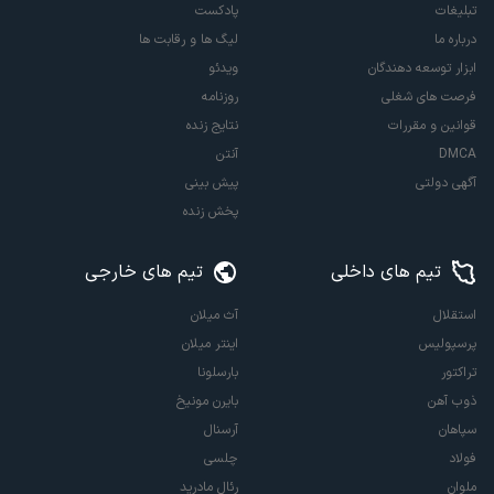
تبلیغات
پادکست
درباره ما
لیگ ها و رقابت ها
ابزار توسعه دهندگان
ویدئو
فرصت های شغلی
روزنامه
قوانین و مقررات
نتایج زنده
DMCA
آنتن
آگهی دولتی
پیش بینی
پخش زنده
تیم های داخلی
تیم های خارجی
استقلال
آث میلان
پرسپولیس
اینتر میلان
تراکتور
بارسلونا
ذوب آهن
بایرن مونیخ
سپاهان
آرسنال
فولاد
چلسی
ملوان
رئال مادرید