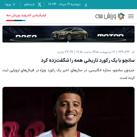
دوشنبه ۱۹ مرداد
-
12:24
جستجو
ورود
اپلیکیشن اندروید ورزش سه
کد:
2360222
21 اردیبهشت 1405 ساعت 18:50
37.6K
بازدید
سانچو با یک رکورد تاریخی همه را شگفت‌زده کرد
جیدون سانچو، ستاره انگلیسی، در سال‌های اخیر یک رکورد ویژه در فینال‌های اروپایی ثبت
کرده است.