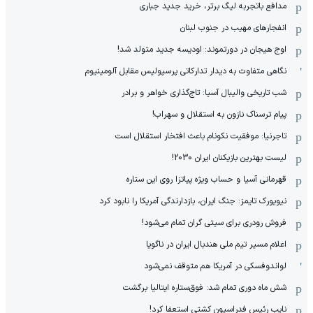
مدافع باتجربه لیگ برتر، خرید جدید جباری
انفجارهای مهیب در جنوب لبنان
اوج هیجان در دورتموند: اودیسه جدید متولد شد!
نگاهی متفاوت به دیدار تدارکاتی پرسپولیس مقابل آلومینیوم
شب تاریخی والیبال آسیا: تاج‌گذاری خواهر و برادر
پیام ترسناک نازون به استقلال و سهراب!
تاجرنیا: موفقیت نکونام باعث افتخار استقلال است
لیست بهترین بازیکنان ایران 2030!
قهرمانی آسیا و حساب ویژه پیاتزا روی این ستاره
نیویورک تایمز: جنگ ایران، بازدارندگی آمریکا را نابود کرد
فروش رودری برای سیتی گران تمام می‌شود!
اعلام مسیر تیم ملی هندبال ایران در ناگویا
لواندوفسکی در آمریکا هم متوقف نمی‌شود
شش ماه دوری تمام شد: فوق‌ستاره ایتالیا برگشت
نایب رئیس فدراسیون کشتی استعفا کرد!