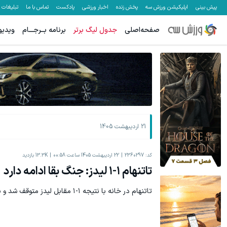
پیش بینی
اپلیکیشن ورزش سه
پخش زنده
اخبار ورزشی
پادکست
تماس با ما
تبلیغات
صفحه‌اصلی
جدول لیگ برتر
برنامه بــرجـــام
ویدیو
21 اردیبهشت 1405
کد:
2360297
22 اردیبهشت 1405 ساعت 00:58
13.3K
بازدید
تاتنهام ۱-۱ لیدز: جنگ بقا ادامه دارد
تاتنهام در خانه با نتیجه ۱-۱ مقابل لیدز متوقف شد و نتوانست از خطر جدی سقوط فرار کند.