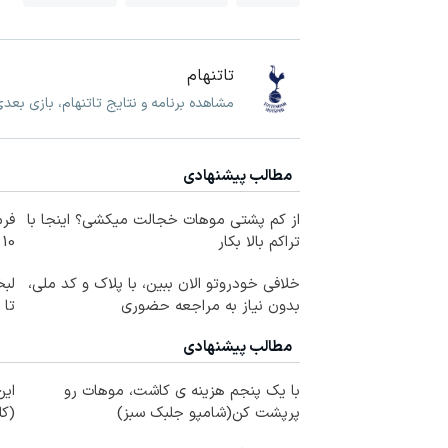
تاتنهام
مشاهده برنامه و نتایج تاتنهام، بازی بعدی
مطالب پیشنهادی
از کم پشتی موهات خجالت میکشی؟ اینجا با
فرم
تراکم بالا بکار
10 سال جوانتر شو😍
خلافی خودروتو الان ببین، با پلاک و کد ملی،
لبخ
بدون نیاز به مراجعه حضوری
تا
مطالب پیشنهادی
با یک پنجم هزینه ی کاشت، موهات رو
ای
پرپشت کن(شامپو جلبک سبز)
(کل