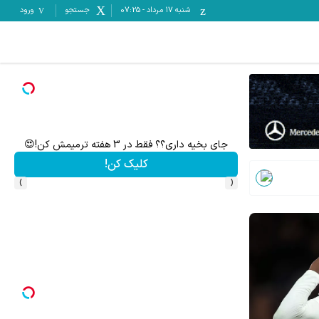
شنبه ۱۷ مرداد
-
07:25
جستجو
ورود
جای بخیه داری؟؟ فقط در 3 هفته ترمیمش کن!😍
ترم
کلیک کن!
›
‹