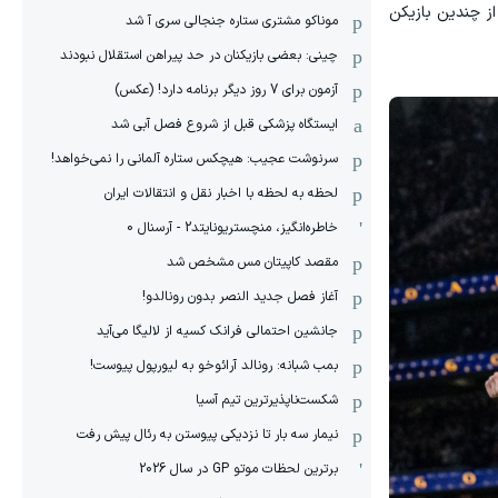
ق بایرن مونیخ، در دقیقه ۵۰ به ثمر رساند؛ یکی از چندین بازیکن
موناکو مشتری ستاره جنجالی سری آ شد
چینی: بعضی بازیکنان در حد پیراهن استقلال نبودند
آزمون برای 7 روز دیگر برنامه دارد! (عکس)
ایستگاه پزشکی قبل از شروع فصل آبی شد
سرنوشت عجیب: هیچکس ستاره آلمانی را نمی‌خواهد!
لحظه به لحظه با اخبار نقل و انتقالات ایران
خاطره‌انگیز، منچستریونایتد2 - آرسنال 0
مقصد کاپیتان مس مشخص شد
آغاز فصل جدید النصر بدون رونالدو!
جانشین احتمالی فرانک کسیه از لالیگا می‌آید
بمب شبانه: رونالد آرائوخو به لیورپول پیوست!
شکست‌ناپذیرترین تیم آسیا
نیمار سه بار تا نزدیکی پیوستن به رئال پیش رفت
برترین لحظات موتو GP در سال 2026