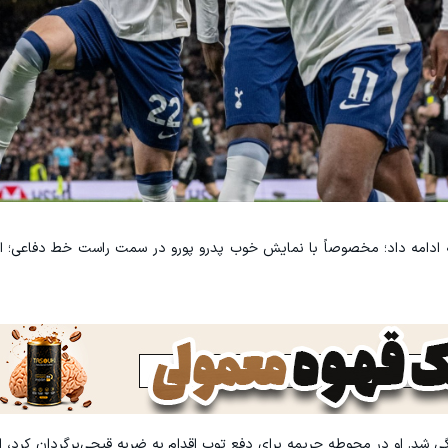
 ادامه داد؛ مخصوصاً با نمایش خوب پدرو پورو در سمت راست خط دفاعی؛ ام
رگی شد. او در محوطه جریمه برای دفع توپ اقدام به ضربه قیچی‌برگردان کرد، ام