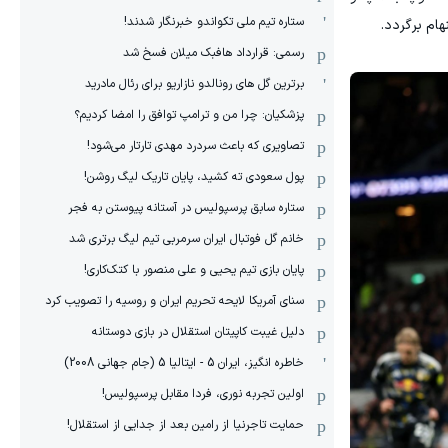
ستاره تیم ملی تکواندو خبرنگار شدند!
رسمی: قرارداد هافبک میلان فسخ شد
برترین گل های رونالدو نازاریو برای رئال مادرید
پزشکیان: چرا من و ترامپ توافق را امضا کردیم؟
تصاویری که باعث سردرد مهدی تارتار می‌شود!
پول سعودی ته کشید، پایان تاریک لیگ روشن!
ستاره سابق پرسپولیس در آستانه پیوستن به فجر
خانم گل فوتبال ایران سرمربی تیم لیگ برتری شد
پایان بازی تیم یحیی و علی منصور با کتک‌کاری!
سنای آمریکا لایحه تحریم ایران و روسیه را تصویب کرد
دلیل غیبت کاپیتان استقلال در بازی دوستانه
خاطره انگیز، ایران 5 - ایتالیا 5 (جام جهانی 2008)
اولین تجربه نوری، فردا مقابل پرسپولیس!
حمایت تاجرنیا از رامین بعد از جدایی از استقلال!