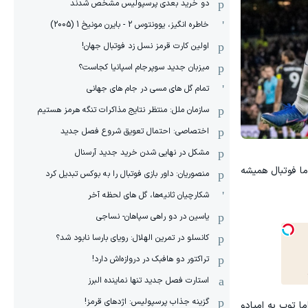
دو خرید بعدی پرسپولیس مشخص شدند
خاطره انگیز، یوونتوس 2 - بایرن مونیخ 1 (2005)
اولین کارت قرمز نسل زد فوتبال جهان!
میزبان جدید سوپرجام اسپانیا کجاست؟
تمام گل های مسی در جام های جهانی
سازمان ملل: منتظر نتایج مذاکرات تنگه هرمز هستیم
اختصاصی: احتمال تعویق شروع فصل جدید
مشکل در نهایی شدن خرید جدید آرسنال
ا فوتبال همیشه
منصوریان: داور بازی فوتبال را به بوکس تبدیل کرد
شکارچیان ثانیه‌ها، گل های لحظه آخر
یاسین در دو راهی سپاهان- نساجی
کانسلو در تمرین الهلال: رویای بارسا نابود شد؟
تراکتور دو هافبک در دروازه‌اش دارد!
استارت فصل جدید تنها نماینده البرز
گزینه جذاب پرسپولیس: اژدهای قرمز!
ا توپ به امپادو