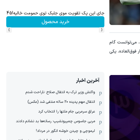
جای این پک تقویت موی جلبک توی حمومت خالیه!45%تخفیف
به ه
خرید محصول
›
‹
، می‌توانست گام
 فوق‌العاده، یکی
آخرین اخبار
واکنش وزیر ترک به انتقال صلاح: ناراحت شدم
انتقال مهم پدیده 20 ساله منتفی شد (عکس)
عراق سرمربی جام ملتها را انتخاب کرد
مربی جاسوس چمپیونشیپ: رسانه‌ها بد نشانم دادند
لیموچی و چیدن خوشه انگور در مرداد!