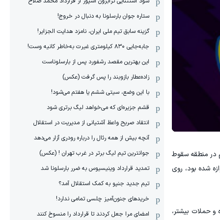
سود استثنایی ترابزون اسپور از قرارداد محمد صلاح
ستاره جوان بارسلونا به دنبال در خروج!
گزینه سابق تیم ملی ایران، نامزد هدایت الجزایر!
جابه‌جایی ۸۳۰ کیلومتری غیرت به‌خاطر کانیه وست!
این بهترین مقصد رشفورد پس از بارسلوناست
زاده‌عطار بازوبند را پس گرفت (عکس)
با این وضع، سیتی ششم یا هفتم می‌شود!
قشم جزیره‌ای که می‌خواهد لیگ برتری شود
انتقاد صریح واعظ آشتیانی از مدیریت در استقلال
آنچه بیش از همه رئال را درباره رودری آزار می‌دهد
جوانترین تیم لیگ برتر در غرب تهران ! (عکس)
مِ در منطقه سقوط
زه شده بود، روی
تمدید قرارداد وینیسیوس به ضرر بارسلونا شد
تیم جدید جنپو به کمک استقلال آمد؟
خریدهای جنون‌آمیز چلسی تمامی ندارد!
 و حملات بیشتر،
امضای مرا جعل کردند تا قرارداد را منسوخ کنند