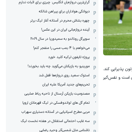
گران‌ترین دروازه‌بان انگلیس: چیزی برای اثبات ندارم
دیوانگی هواداران برای پیراهن شالکه
چهره بشاش محرم در آستانه آغاز لیگ برتر
آینده دروازه‌بانی ایران در این عکس!
سوپرگل رونالدو به سمپدوریا در سال 2019
می‌خواهم با 4 بمب مسی را منفجر کنم!
پروژه تایفون ترکیه کلید خورد
مورینیو به بازیکنان می‌گوید چه باید بخورند!
تون پذیرایی کند.
استوک سعید روی دروازه‌ها قفل شد
ن است و نفس‌گیر
تحریم‌های جدید آمریکا علیه ایران
مصدومیت بازیکن آرسنال از ناحیه رباط صلیبی
تمام گل های لواندوفسکی در لیگ قهرمانان اروپا
مربی مطرح اسپانیایی در آستانه دستیاری سهراب
سه غایب احتمالی استقلال در هفته نخست لیگ
ناشناس مثل شمس‌آذرِ وحید رضایی