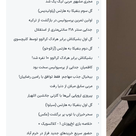
مجری مشهور مربی لیگ یک شد
گل سوم بنفیکا به هارتس (پاولیدیس)
اولین تمرین پرسپولیس در بازگشت از ترکیه
جدایی سنتر ۲۱۸ سانتی‌متری از استقلال
گل اول بشیکتاش برابر هرادک کرالوو توسط کلیچسوی
گل دوم بنفیکا به هارتس (آرائوخو)
بشیکتاش برابر هرادک کرالوو 10 نفره شد!
کاظمیان: جدایی از پرسپولیس سخت بود
بیخیال جذب مهاجم: فقط توافق با رامین رضاییان!
مربی سابق میلان از دنیا رفت
پیروزی اروپایی آبی‌ها با گلزنی جانشین اللهیار
گل اول بنفیکا به هارتس (سیلوا)
سحرخیزان با توپ پر برگشت (عکس)
خلاصه بازی لخ‌پوزنان 1 - کلاکسویک 0
حضور سریع خریدهای جدید فراز در خرم آباد