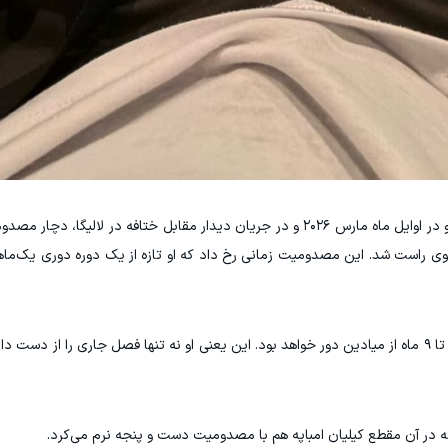
رودریگو گوئس روزهای سختی را پشت سر می‌گذارد. او در اوایل ماه مارس ۲۰۲۶ و در جریان دیدار مقابل ختافه در
 منیسک خارجی زانوی راست شد. این مصدومیت زمانی رخ داد که او تازه از یک دوره دوری یک‌م
طبق اعلام کادر پزشکی رئال مادرید، رودریگو حدود ۷ تا ۹ ماه از میادین دور خواهد بود. این یعنی او نه تنها فصل جاری ر
 در آن مقطع کیلیان امباپه هم با مصدومیت دست و پنجه نرم می‌کرد.