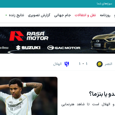
سوژه‌های شما
روزنامه
نقل و انتقالات
جام جهانی
گزارش تصویری
نتایج زنده
نواره ایمپلنت تهران خوش اومدید! | فقط ۲۵ میلیون !
هنوز 50 تتر رو دریافت نکردی؟ | رایگان ثبت نام کن و رایگان شروع کن!
رزرورایگان نوبت
دریافت 50 تتر !
النصر
1
-
1
الهلال
و یا بنزما؟
 الهلال است تا شاهد هنرنمایی