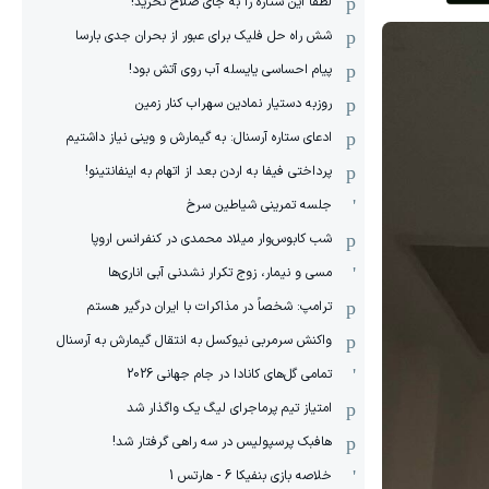
لطفا این ستاره را به جای صلاح نخرید!
شش راه حل فلیک برای عبور از بحران جدی بارسا
پیام احساسی یایسله آب روی آتش بود!
روزبه دستیار نمادین سهراب کنار زمین
ادعای ستاره آرسنال: به گیمارش و وینی نیاز داشتیم
پرداختی فیفا به اردن بعد از اتهام به اینفانتینو!
جلسه تمرینی شیاطین سرخ
شب کابوس‌وار میلاد محمدی در کنفرانس اروپا
مسی و نیمار، زوج تکرار نشدنی آبی اناری‌ها
ترامپ: شخصاً در مذاکرات با ایران درگیر هستم
واکنش سرمربی نیوکسل به انتقال گیمارش به آرسنال
تمامی گل‌های کانادا در جام جهانی 2026
امتیاز تیم پرماجرای لیگ یک واگذار شد
هافبک پرسپولیس در سه راهی گرفتار شد!
خلاصه بازی بنفیکا 6 - هارتس 1