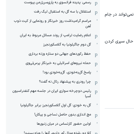
رسمی: پدیده فرانسوی به پاری‌سن‌ژرمن پیوست
استقلال با سه گل به استقبال لیگ رفت
می‌تواند در جام
مراسم گرامیداشت روز خبرنگار و رونمایی از کیت ذوب
آهن
اعلام رضایت ترامپ از روند مسائل مربوط به ایران
رینات بازگردد. ستاره برزیلی در حال سپری کردن
گل دوم جاگیلونیا به گلاسکورنجرز
حفظ رکوردهای جهانی دو ستاره وزنه برداری
حمله نیروهای اسرائیلی به خبرنگار پرس‌تی‌وی
پاسخ گل‌به‌خودی، گل‌به‌خودی بود!
چرا رودری به پیشنهاد رئال نه گفت؟
رئیس دوچرخه سواری ایران در جلسه مهم کنفدراسیون
آسیا
گل به خودی؛ گل اول گلاسکورنجرز برابر جاگیلونیا
مچ اندازی بدون حاصل نساجی و پیکان!
اولین حضور کارتساس در میان زنبورها
کلا دو‌ رشته مدال آور داریم، آنها را ویژه ببینید!