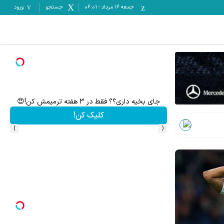
جمعه ۱۶ مرداد
-
06:01
جستجو
ورود
سود های میلیاردی برای مدیران با شرکت در مناقصات VIP راهکار ایران تندر
اشتراک با تخفیف
›
‹