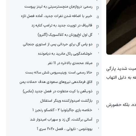
رسمی: دروازه‌بان منچسترسیتی به لیدز پیوست
خیبر با اضافه شدن نفرات جدید، آماده فصل تازه
قالیباف در توییت جدید به ترامپ کنایه زد
گل اول لخ‌پوزنان به کلاکسویک (آگنرو)
دو پاس گل برای حردانی پس از استوری جنجالی
خوشامدگویی رئال مادرید به دیامونده
میلاد محمدی بالاخره در 11 نفر
 لالیگا، دچار مصدومیت شدید پارگی
حالا رسمی است: وینیسیوس شش ساله بست
اهه به دلیل التهاب
اتاق فرماندهی نیروهای سعودی هدف حملات یمن
ذوب‌آهن با کیت متفاوت در فصل جدید (عکس)
بازگشت امیدوارکننده وینگر استقلال
ا از دست داده، بلکه حضورش
خلاصه بازی جاگیلونیا 2 - گلاسکو رنجرز 1
آسانی برگشت، گل زد و سهراب امیدوار شد
یوونتوس - ناپولی ، فصل 2020 سری آ