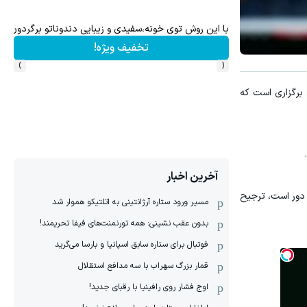
100 میلیون اعتبار خرید طلای آب شده بگیر
ت رو در منزل درمان کنی؟ ((پرسش‌نامه))
خریدطلا
›
‹
 برگزاری است که
آخرین اخبار
 دور است، ترجیح
مسیر ورود ستاره آرژانتینی به اتلتیکو هموار شد
بدون عقب نشینی: همه تورنمنت‌های فیفا تحریمند!
فوتبال برای ستاره سابق اسپانیا و بارسا می‌گرید
قمار بزرگ سهراب با سه مدافع استقلال
اوج فشار روی رافینیا با رقبای جدید!