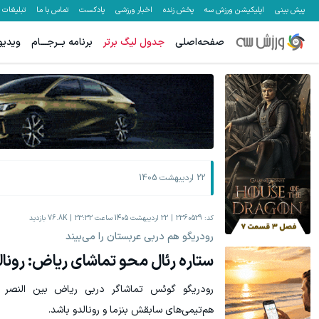
پیش بینی
اپلیکیشن ورزش سه
پخش زنده
اخبار ورزشی
پادکست
تماس با ما
تبلیغات
صفحه‌اصلی
جدول لیگ برتر
برنامه بــرجـــام
ویدیو
جای بخیه داری؟؟ فقط در 3 هفته ترمیمش کن!😍
به بزرگترین جش
کلیک کن!
22 اردیبهشت 1405
کد:
2360529
22 اردیبهشت 1405 ساعت 23:32
76.8K
بازدید
رودریگو هم دربی عربستان را می‌بیند
ستاره رئال محو تماشای ریاض: رونالد
رودریگو گوئس تماشاگر دربی ریاض بین النصر و
هم‌تیمی‌های سابقش بنزما و رونالدو باشد.