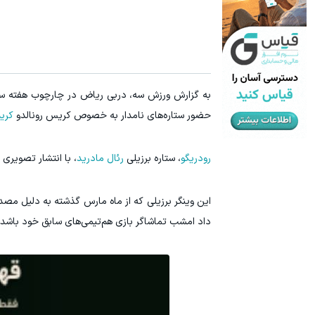
با این روش توی خونه،سفیدی و زیبایی دندوناتو برگردون(40%off)
هنوز 50 تتر رو دریافت نکردی؟ | رایگان ثبت نام کن و رایگان شروع کن!
تخفیف ویژه!
به گزارش ورزش سه، دربی ریاض در چارچوب هفته سی و
حضور ستاره‌های نامدار به خصوص کریس رونالدو
کریم
رودریگو
، ستاره برزیلی
رئال مادرید
، با انتشار تصویری
این وینگر برزیلی که از ماه مارس گذشته به دلیل مص
داد امشب تماشاگر بازی هم‌تیمی‌های سابق خود باشد.