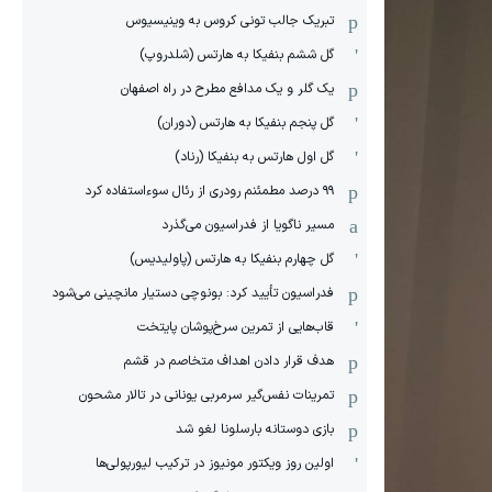
تبریک جالب تونی کروس به وینیسیوس
گل ششم بنفیکا به هارتس (شلدروپ)
یک گلر و یک مدافع مطرح در راه اصفهان
گل پنجم بنفیکا به هارتس (دوران)
گل اول هارتس به بنفیکا (رناد)
۹۹ درصد مطمئنم رودری از رئال سوءاستفاده کرد
مسیر ناگویا از فدراسیون می‌گذرد
گل چهارم بنفیکا به هارتس (پاولیدیس)
فدراسیون تأیید کرد: بونوچی دستیار مانچینی می‌شود
قاب‌هایی از تمرین سرخ‌پوشان پایتخت
هدف قرار دادن اهداف متخاصم در قشم
‏تمرینات نفس‌گیر سرمربی یونانی در تالار مشحون
بازی دوستانه بارسلونا لغو شد
اولین روز ویکتور مونیوز در ترکیب لیورپولی‌ها