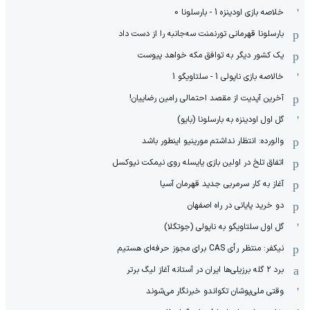
خلاصه بازی اودینزه 1 - بارسلونا 0
بارسلونا قهرمانی تورنمنت سه‌جانبه را از دست داد
یک کشور دیگر به توافق مکه خواهد پیوست
خالاصه بازی ناپولی 1 - سلتاویگو 1
آخرین آپدیت از مقصد احتمالی رامین رضاییان!
گل اول اودینزه به بارسلونا (بایو)
والورده: انتظار نداشتم مورینیو اینطور باشد
اتفاق تلخ در اولین بازی یایسله روی نیمکت نیوکسل
آغاز به کار سرمربی جدید قهرمان آسیا
دو خرید پایانی در راه اصفهان
گل اول سلتاویگو به ناپولی (جوتگلا)
نیکفر: منتظر رأی CAS برای مجوز حرفه‌ای هستیم
برد ۲ گله برزیلی‌ها ایران در آستانه آغاز لیگ برتر
وقتی ملی‌پوشان تکواندو خبرنگار می‌شوند