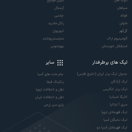
ذوب آهن
بایرن مونیخ
سپاهان
آرسنال
فولاد
چلسی
ملوان
رئال مادرید
گل‌گهر
لیورپول
آلومینیوم اراک
منچستریونایتد
استقلال خوزستان
یوونتوس
لیگ های پرطرفدار
سایر
جدول لیگ برتر ایران (خلیج فارس)
جام ملت های آسیا
لیگ آزادگان
رنکینگ فیفا
لیگ برتر انگلیس
نقل و انتقالات اروپا
لالیگا اسپانیا
نقل و انتقالات ایران
سری آ ایتالیا
پاری سن ژرمن
لیگ قهرمانان اروپا
لیگ نخبگان آسیا
لیگ قهرمانان آسیا دو