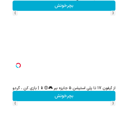
بچرخونش
›
‹
از آیفون 17 تا پلی استیشن 5 جایزه ببر 🎮😍📱 | بازی کن ، گردونه بچرخون
گردونه شانس بدون 
بچرخونش
›
‹