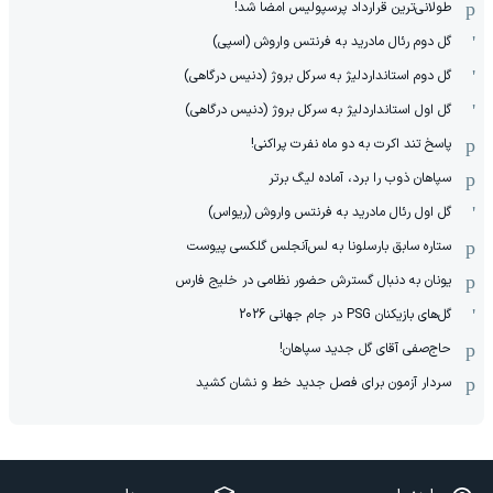
طولانی‌ترین قرارداد پرسپولیس امضا شد!
گل دوم رئال مادرید به فرنتس واروش (اسپی)
گل دوم استانداردلیژ به سرکل بروژ (دنیس درگاهی)
گل اول استانداردلیژ به سرکل بروژ (دنیس درگاهی)
پاسخ تند اکرت به دو ماه نفرت پراکنی!
سپاهان ذوب را برد، آماده لیگ برتر
گل اول رئال مادرید به فرنتس واروش (ریواس)
ستاره سابق بارسلونا به لس‌آنجلس گلکسی پیوست
یونان به دنبال گسترش حضور نظامی در خلیج فارس
گل‌های بازیکنان PSG در جام جهانی 2026
حاج‌صفی آقای گل جدید سپاهان!
سردار آزمون برای فصل جدید خط و نشان کشید