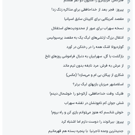
فابرگاس: مربیگری را مدیون دو نفر هستم
پیروز: فجر بعد از خداحافظی برای مذاکره زنگ زد!
مقصد آمریکایی برای کاپیتان سابق اسپانیا
نسخه سهراب برای عبور از محدودیت‌های استقلال
انتقال بزرگ ارتشی‌های لیگ یک به مقصد پرسپولیس
گواردیولا اشک همه را در رختکن در آورد
بازگشت با گل، سهرابیان به دنبال فراموشی روزهای تلخ
از عرش به فرش: مرد نابغه‌ بدون تیم ماند
شکاری از پیکان بی ام و می‌سازد! (عکس)
اسلامشهر میزبان بازیهای لیگ برتر؟
فلیک: وقت خداحافظی، آرائوخو را خوشحال دیدم!
شش جوان کم نام‌و‌نشان در نقشه سهراب
خوش شانسم که هنوز می‌توانم بازی کن و راه بروم!
پیروز: بیرانوند را دوست دارم اما اشتباه کرد
جدیدترین وعده تاجرنیا: با پنجره بسته هم قهرمانیم