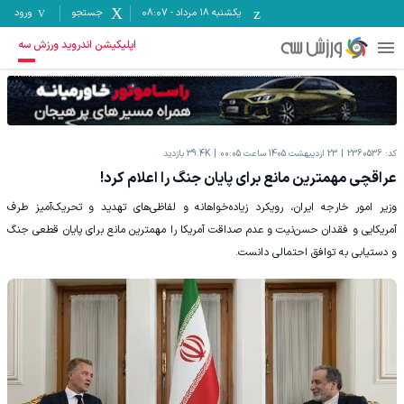
یکشنبه ۱۸ مرداد
-
08:07
جستجو
ورود
اپلیکیشن اندروید ورزش سه
کد:
2360536
23 اردیبهشت 1405 ساعت 00:05
39.4K
بازدید
عراقچی مهمترین مانع برای پایان جنگ را اعلام کرد!
وزیر امور خارجه ایران، رویکرد زیاده‌خواهانه و لفاظی‌های تهدید و تحریک‌آمیز طرف
آمریکایی و فقدان حسن‌نیت و عدم صداقت آمریکا را مهمترین مانع برای پایان قطعی جنگ
و دستیابی به توافق احتمالی دانست.