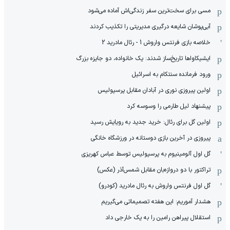
مسی برای سخت‌ترین سفر زندگی‌اش آماده می‌شود
آبی‌پوشان شایعه درگیری مدیریتی را تکذیب کردند
خلاصه بازی فرنتس واروش 1 - رئال مادرید 2
ایشیکاوا‌ها تاریخ‌ساز شدند: یک خانواده، دو جایزه بزرگ
ورود فرمانده سنتکام به اسرائیل
اولین پیروزی نوری در آبادان مقابل پرسپولیس
پیشنهاد لیل طارمی را وسوسه کرد
اولین گل برای رئال: خرید جدید به رویایش رسید
پیروزی در آخرین بازی دوستانه در ورزشگاه خانگی
گل اول آلومینیوم به پرسپولیس توسط عباس کهریزی
تراکتور با دو دروازه‌بان مقابل شمس‌آذر (عکس)
گل اول فرنتس واروش به رئال مادرید (کودرو)
هشدار آموریم: این هفته تصمیماتی می‌گیریم
استقلال پیراهن رامین را به یک خارجی داد