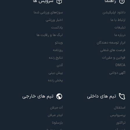
راهنما
سرویس ها
دانلود اپلیکیشن
سوژه‌های ورزشی شما
ارتباط با ما
اخبار ورزشی
تبلیغات
پادکست
درباره ما
لیگ ها و رقابت ها
ابزار توسعه دهندگان
ویدئو
فرصت های شغلی
روزنامه
قوانین و مقررات
نتایج زنده
DMCA
آنتن
آگهی دولتی
پیش بینی
پخش زنده
تیم های داخلی
تیم های خارجی
استقلال
آث میلان
پرسپولیس
اینتر میلان
تراکتور
بارسلونا