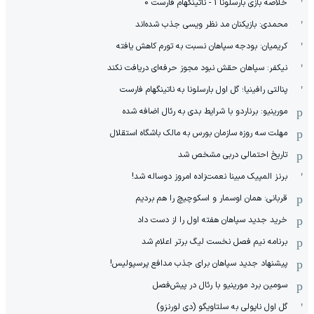
خلاصه بازی بارسلونا 1 - ناتینگهام فارست 0
محمدی: بازیکنان مد نظر ویسی جذب شده‌اند
کریمیان: بودجه سپاهان نسبت به تورم کاهش یافته
نیکفر: سپاهان حقش نبود مجوز حرفه‌ای دریافت نکند
پنالتی رافینیا؛ گل اول بارسلونا به ناتینگهام فارست
مورینیو: برناردو با شرایط بدی به رئال اضافه شده
مهلت سه روزه سازمان بورس به مالک باشگاه استقلال
تاریخ احتمالی دربی مشخص شد
برنز المپیک مبینا نعمت‌زاده امروز دوساله شد!
قربانی: همان اوسمار و اسکوچیچ را هم بردیم
خرید جدید سپاهان هفته اول را از دست داد
برنامه نیم فصل نخست لیگ برتر اعلام شد
پیشنهاد جدید سپاهان برای جذب مدافع پرسپولیس!
سومین برد مورینیو با رئال در پیش‌فصل
گل اول ناپولی به سلتاویگو (دی لورنزو)