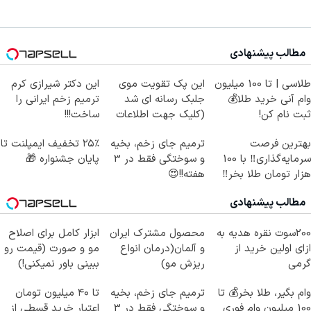
مطالب پیشنهادی
طلاسی | تا 100 میلیون
این پک تقویت موی
این دکتر شیرازی کرم
وام آنی خرید طلا💰
جلبک رسانه ای شد
ترمیم زخم ایرانی را
ثبت نام کن!
(کلیک جهت اطلاعات
ساخت!!!
بیشتر)
بهترین فرصت
ترمیم جای زخم، بخیه
۲۵٪ تخفیف ایمپلنت تا
سرمایه‌گذاری‼️ با 100
و سوختگی فقط در 3
پایان جشنواره 🎁
هزار تومان طلا بخر‼️
هفته!!😍
مطالب پیشنهادی
200سوت نقره هدیه به
محصول مشترک ایران
ابزار کامل برای اصلاح
ازای اولین خرید از
و آلمان(درمان انواع
مو و صورت (قیمت رو
گرمی
ریزش مو)
ببینی باور نمیکنی!)
وام بگیر، طلا بخر💰 تا
ترمیم جای زخم، بخیه
تا ۴۰ میلیون تومان
100 میلیون وام فوری
و سوختگی فقط در 3
اعتبار خرید قسطی از