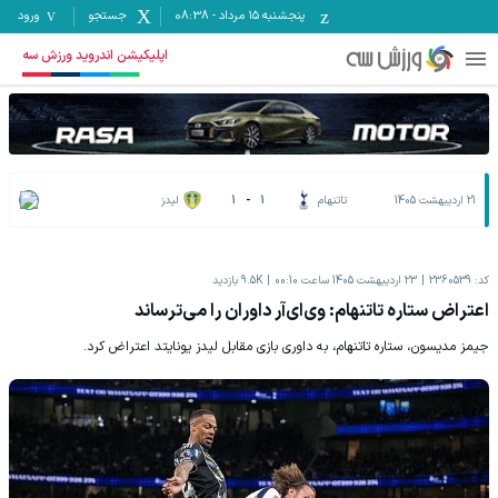
پنجشنبه ۱۵ مرداد
-
08:38
جستجو
ورود
اپلیکیشن اندروید ورزش سه
21 اردیبهشت 1405
تاتنهام
1
-
1
لیدز
کد:
2360539
23 اردیبهشت 1405 ساعت 00:10
9.5K
بازدید
اعتراض ستاره تاتنهام: وی‌ای‌آر داوران را می‌ترساند
جیمز مدیسون، ستاره تاتنهام، به داوری بازی مقابل لیدز یونایتد اعتراض کرد.