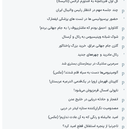
گل اول فنرباغچه به اشتورم گراتس (تالیسکا)
چند جلسه مهم در انتظار رئیس والیبال ایران
حضور پرسپولیسی ها در تست های پزشکی ایفمارک
کاناوارو: احمق بودم که ماشاریپوف را به جام جهانی بردم!
شوک شبانه وینیسیوس به رئال و آرسنال
گلزن جام جهانی عراق، خرید بزرگ پاختاکور
رئال مادرید و چهره‌های جدید
سرمربی سلتیک در بیمارستان بستری شد
آلومینیومی‌ها دست به سیاه قلم شدند! (عکس)
کاپیتان قهرمان اروپا در یک‌قدمی الدرعیه عربستان!
ناپولی امسال قرمزپوش می‌شود!
انفجار و حادثه دریایی در خلیج عدن
مصدومیت نگران‌کننده ستاره اینتر در دربی
امید عالیشاه و رنگی که به آن عادت نداریم! (عکس)
تاجرنیا از پنجره استقلال قطع امید کرد؟