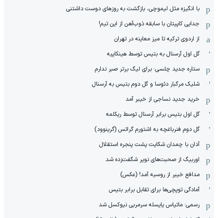
با انگیزه مثل لیموچی، بازگشت به روزهای دوست داشتنی
جدایی کاپیتان با سابقه ذوب‌آهن از این تیم!
از اردوی ترکیه تا میز معاینه در تهران
گل اول آرسنال به بتیس توسط هینکاپیه
ستاره جدید چلسی: برای لیگ برتر صبر ندارم
شلیک مرگبار دئوسا و گل دوم بتیس به آرسنال
خرید جدید نساجی از خیبر آمد
گل اول بتیس برابر آرسنال توسط ریکلمه
گل دوم فنرباغچه به اشتورم گراتس (گرینوود)
آدان با چمدان شکایت پشت پنجره استقلال
اوربیگ از صحبت‌های نویر شگفت‌زده شد
مدافع خیبر از روسیه آمد! (عکس)
آمادگی توپچی‌ها برای تقابل برابر بتیس
رسمی: ماتیاس یایسله سرمربی نیوکسل شد