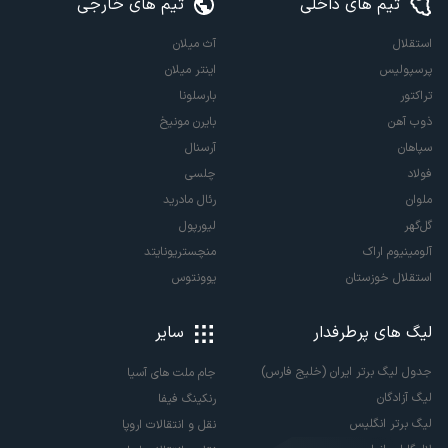
تیم های داخلی
تیم های خارجی
استقلال
آث میلان
پرسپولیس
اینتر میلان
تراکتور
بارسلونا
ذوب آهن
بایرن مونیخ
سپاهان
آرسنال
فولاد
چلسی
ملوان
رئال مادرید
گل‌گهر
لیورپول
آلومینیوم اراک
منچستریونایتد
استقلال خوزستان
یوونتوس
لیگ های پرطرفدار
سایر
جدول لیگ برتر ایران (خلیج فارس)
جام ملت های آسیا
لیگ آزادگان
رنکینگ فیفا
لیگ برتر انگلیس
نقل و انتقالات اروپا