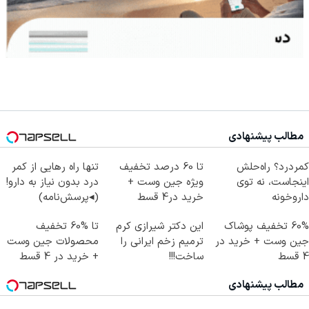
مطالب پیشنهادی
کمردرد؟ راه‌حلش
تا 60 درصد تخفیف
تنها راه رهایی از کمر
اینجاست، نه توی
ویژه جین وست +
درد بدون نیاز به دارو!
داروخونه
خرید در4 قسط
(◂پرسش‌نامه)
60% تخفیف پوشاک
این دکتر شیرازی کرم
تا %60 تخفیف
جین وست + خرید در
ترمیم زخم ایرانی را
محصولات جین وست
4 قسط
ساخت!!!
+ خرید در 4 قسط
مطالب پیشنهادی