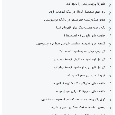
مایورکا پاری‌سن‌ژرمن را نابود کرد
برد مهم اسماعیل کارتال در لیگ قهرمانان اروپا
عضو هیئت‌رئیسه فدراسیون در باشگاه پرسپولیس
یک باخت عجیب دیگر برای قهرمان آسیا
خلاصه بازی ناپولی 2 - اوساسونا 1
ظریف: ایران نیازمند سیاست خارجی متوازن و چندوجهی
گل دوم ناپولی به اوساسونا توسط لوکا
گل اول اوساسونا به ناپولی توسط بودیمیر
گل اول ناپولی به اوساسونا توسط پولیتانو
قرارداد سرمربی مصر تمدید شد
خلاصه بازی فنرباغچه 2 - اشتورم گراتس 0
خلاصه بازی مایورکا 3 - پاری سن ژرمن 0
کوچ باتجربه‌ها به صنعت نفت با تصمیم محمد نوری
رسمی: الاتحاد هافبک سنگالی آلمریا را خرید