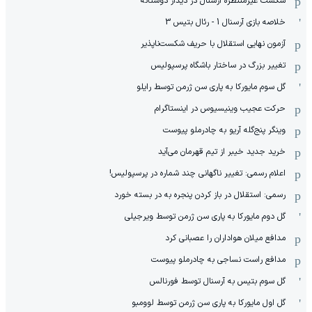
شکست غیرمنتظره آرسنال در دیدار دوستانه
خلاصه بازی آرسنال 1 - رئال بتیس 3
آزمون نهایی استقلال با حریف شکست‌ناپذیر
تغییر بزرگ در ساختار باشگاه پرسپولیس
گل سوم مایورکا به پاری سن ژرمن توسط رایلو
حرکت عجیب وینیسیوس در اینستاگرام
وینگر پنج‌گله آریو به چادرملو پیوست
خرید جدید خیبر از تیم قهرمان می‌آید
اعلام رسمی: تغییر ناگهانی چند شماره در پرسپولیس!
رسمی: استقلال در باز کردن پنجره به در بسته خورد
گل دوم مایورکا به پاری سن ژرمن توسط ویرجیلی
مدافع میلان هواداران را عصبانی کرد
مدافع راست نساجی به چادرملو پیوست
گل سوم بتیس به آرسنال توسط فورنالس
گل اول مایورکا به پاری سن ژرمن توسط لوومبو