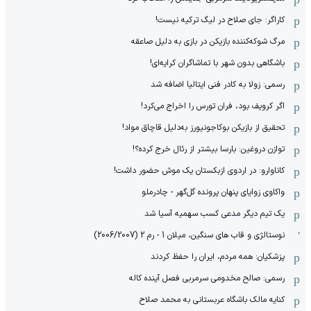
کاراگر: جای صلاح در لیگ ترکیه نیست!
مرگ شوکه‌کننده بازیکن در بازی به دلیل صاعقه
باشگاهی بدون شهر با تماشاگران کرایه‌ای!
رسمی: زولا به کادر فنی ایتالیا اضافه شد
اگر کرویف بود، فران تورس را اخراج می‌کرد!
تحقیق از بازیکن بوکاجونیورز به‌دلیل قاچاق مواد!
توازن دروغین: بارسا بیشتر از رئال خرج کرده؟!
کاناوارو: در اردوی ازبکستان یک موش حضور داشت!
واکاوی زوایای پنهان پرونده گل‌گهر - چادرملو
یک تیم دیگر مدعی کسب سهمیه آسیا شد
نوستالژی و قاب های سنگین، میلان 1 - رم 2 (2006/2007)
پزشکیان: همه مردم، ایران را حفظ کردند
رسمی: صالح مخدومی سرمربی فصل آینده کاله
کنایه مالک باشگاه عربستانی به محمد صلاح