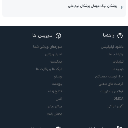
پزشکان لیگ مهمان پزشکان تیم ملی
راهنما
سرویس ها
دانلود اپلیکیشن
سوژه‌های ورزشی شما
ارتباط با ما
اخبار ورزشی
تبلیغات
پادکست
درباره ما
لیگ ها و رقابت ها
ابزار توسعه دهندگان
ویدئو
فرصت های شغلی
روزنامه
قوانین و مقررات
نتایج زنده
DMCA
آنتن
آگهی دولتی
پیش بینی
پخش زنده