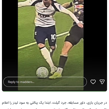
در جریان بازی، داور مسابقه، جرد گیلت، ابتدا یک پنالتی به سود لیدز را اعلام