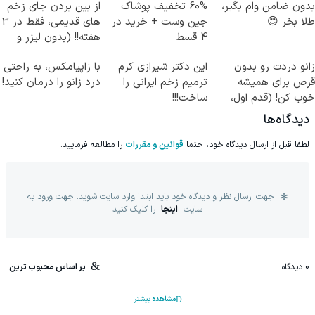
بدون ضامن وام بگیر،
60% تخفیف پوشاک
از بین بردن جای زخم
طلا بخر 😍
جین وست + خرید در
های قدیمی، فقط در 3
4 قسط
هفته!! (بدون لیزر و
جراحی)
زانو دردت رو بدون
این دکتر شیرازی کرم
با زاپیامکس، به راحتی
قرص برای همیشه
ترمیم زخم ایرانی را
درد زانو را درمان کنید!
خوب کن! (قدم اول،
ساخت!!!
پرسش‌نامه)
دیدگاه‌ها
لطفا قبل از ارسال دیدگاه خود، حتما
قوانین و مقررات
را مطالعه فرمایید.
جهت ارسال نظر و دیدگاه خود باید ابتدا وارد سایت شوید. جهت ورود به
سایت
اینجا
را کلیک کنید
0
دیدگاه
بر اساس محبوب ترین
مشاهده بیشتر