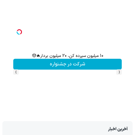
10 میلیون سپرده کن، 20 میلیون بردار🔥😍
شرکت در جشنواره
›
‹
آخرین اخبار