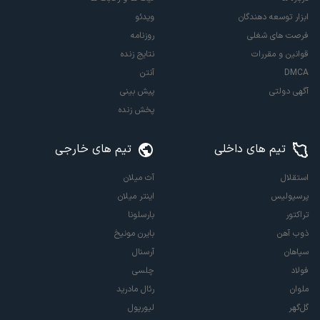
ابزار توسعه دهندگان
ویدئو
فرصت های شغلی
روزنامه
قوانین و مقررات
نتایج زنده
DMCA
آنتن
آگهی دولتی
پیش بینی
پخش زنده
تیم های داخلی
تیم های خارجی
استقلال
آث میلان
پرسپولیس
اینتر میلان
تراکتور
بارسلونا
ذوب آهن
بایرن مونیخ
سپاهان
آرسنال
فولاد
چلسی
ملوان
رئال مادرید
گل‌گهر
لیورپول