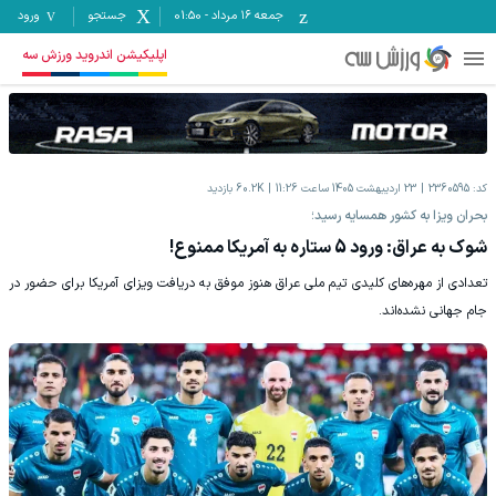
جمعه ۱۶ مرداد
-
01:50
جستجو
ورود
اپلیکیشن اندروید ورزش سه
کد:
2360595
23 اردیبهشت 1405 ساعت 11:26
60.2K
بازدید
بحران ویزا به کشور همسایه رسید؛
شوک به عراق: ورود 5 ستاره به آمریکا ممنوع!
تعدادی از مهره‌های کلیدی تیم ملی عراق هنوز موفق به دریافت ویزای آمریکا برای حضور در
جام جهانی نشده‌اند.