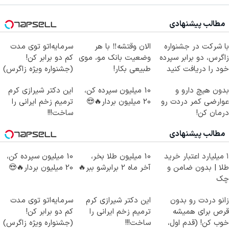
مطالب پیشنهادی
با شرکت در جشنواره
الان وقتشه‼️ با هر
سرمایه‌اتو توی مدت
زاگرس، دو برابر سپرده
وضعیت بانک مو، موی
کم دو برابر کن!
خود را دریافت کنید
طبیعی بکار!
(جشنواره ویژه زاگرس)
🔥
بدون هیچ دارو و
10 میلیون سپرده کن،
این دکتر شیرازی کرم
عوارضی کمر دردت رو
20 میلیون بردار🔥😍
ترمیم زخم ایرانی را
درمان کن!
ساخت!!!
(پرسش‌نامه)
مطالب پیشنهادی
۱ میلیارد اعتبار خرید
10 میلیون طلا بخر،
10 میلیون سپرده کن،
طلا | بدون ضامن و
آخر ماه 2 برابرشو ببر🔥
20 میلیون بردار🔥😍
چک
زانو دردت رو بدون
این دکتر شیرازی کرم
سرمایه‌اتو توی مدت
قرص برای همیشه
ترمیم زخم ایرانی را
کم دو برابر کن!
خوب کن! (قدم اول،
ساخت!!!
(جشنواره ویژه زاگرس)