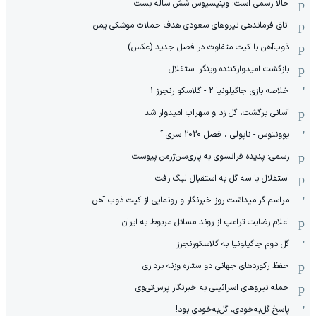
حالا رسمی است: وینیسیوس شش ساله بست
اتاق فرماندهی نیروهای سعودی هدف حملات موشکی یمن
ذوب‌آهن با کیت متفاوت در فصل جدید (عکس)
بازگشت امیدوارکننده وینگر استقلال
خلاصه بازی جاگیلونیا 2 - گلاسکو رنجرز 1
آسانی برگشت، گل زد و سهراب امیدوار شد
یوونتوس - ناپولی ، فصل 2020 سری آ
رسمی: پدیده فرانسوی به پاری‌سن‌ژرمن پیوست
استقلال با سه گل به استقبال لیگ رفت
مراسم گرامیداشت روز خبرنگار و رونمایی از کیت ذوب آهن
اعلام رضایت ترامپ از روند مسائل مربوط به ایران
گل دوم جاگیلونیا به گلاسکورنجرز
حفظ رکوردهای جهانی دو ستاره وزنه برداری
حمله نیروهای اسرائیلی به خبرنگار پرس‌تی‌وی
پاسخ گل‌به‌خودی، گل‌به‌خودی بود!