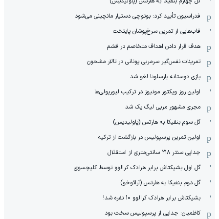
گل چهارم بنفیکا به هارتس (پاولیدیس)
فدراسیون تأیید کرد: بونوچی دستیار مانچینی می‌شود
قاب‌هایی از تمرین سرخ‌پوشان پایتخت
هدف قرار دادن اهداف متخاصم در قشم
‏تمرینات نفس‌گیر سرمربی یونانی در تالار مشحون
بازی دوستانه بارسلونا لغو شد
اولین روز ویکتور مونیوز در ترکیب لیورپولی‌ها
مجری مشهور مربی لیگ یک شد
گل سوم بنفیکا به هارتس (پاولیدیس)
اولین تمرین پرسپولیس در بازگشت از ترکیه
جدایی سنتر ۲۱۸ سانتی‌متری از استقلال
گل اول بشیکتاش برابر هرادک کرالوو توسط کلیچسوی
گل دوم بنفیکا به هارتس (آرائوخو)
بشیکتاش برابر هرادک کرالوو 10 نفره شد!
کاظمیان: جدایی از پرسپولیس سخت بود