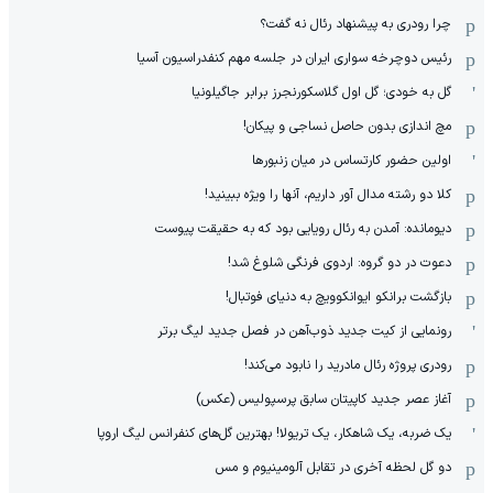
چرا رودری به پیشنهاد رئال نه گفت؟
رئیس دوچرخه سواری ایران در جلسه مهم کنفدراسیون آسیا
گل به خودی؛ گل اول گلاسکورنجرز برابر جاگیلونیا
مچ اندازی بدون حاصل نساجی و پیکان!
اولین حضور کارتساس در میان زنبورها
کلا دو‌ رشته مدال آور داریم، آنها را ویژه ببینید!
دیومانده: آمدن به رئال رویایی بود که به حقیقت پیوست
دعوت در دو گروه: اردوی فرنگی شلوغ شد!
بازگشت برانکو ایوانکوویچ به دنیای فوتبال!
رونمایی از کیت جدید ذوب‌آهن در فصل جدید لیگ برتر
رودری پروژه رئال مادرید را نابود می‌کند!
آغاز عصر جدید کاپیتان سابق پرسپولیس (عکس)
یک ضربه، یک شاهکار، یک تریولا! بهترین گل‌های کنفرانس لیگ اروپا
دو گل لحظه آخری در تقابل آلومینیوم و مس