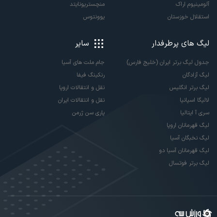
آلومینیوم اراک
منچستریونایتد
استقلال خوزستان
یوونتوس
لیگ های پرطرفدار
سایر
جدول لیگ برتر ایران (خلیج فارس)
جام ملت های آسیا
لیگ آزادگان
رنکینگ فیفا
لیگ برتر انگلیس
نقل و انتقالات اروپا
لالیگا اسپانیا
نقل و انتقالات ایران
سری آ ایتالیا
پاری سن ژرمن
لیگ قهرمانان اروپا
لیگ نخبگان آسیا
لیگ قهرمانان آسیا دو
لیگ برتر فوتسال