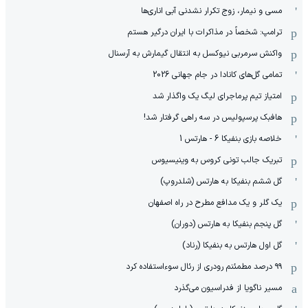
مسی و نیمار، زوج تکرار نشدنی آبی اناری‌ها
ترامپ: شخصاً در مذاکرات با ایران درگیر هستم
واکنش سرمربی نیوکسل به انتقال گیمارش به آرسنال
تمامی گل‌های کانادا در جام جهانی 2026
امتیاز تیم پرماجرای لیگ یک واگذار شد
هافبک پرسپولیس در سه راهی گرفتار شد!
خلاصه بازی بنفیکا 6 - هارتس 1
تبریک جالب تونی کروس به وینیسیوس
گل ششم بنفیکا به هارتس (شلدروپ)
یک گلر و یک مدافع مطرح در راه اصفهان
گل پنجم بنفیکا به هارتس (دوران)
گل اول هارتس به بنفیکا (رناد)
۹۹ درصد مطمئنم رودری از رئال سوءاستفاده کرد
مسیر ناگویا از فدراسیون می‌گذرد