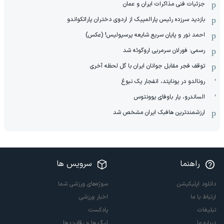
جزئیات فنی مذاکرات ایران و عمان
بازدید سرزده رئیس پارالمپیک از اردوی دختران پاراتکواندو
احمد نور و پایان سریع شایعه پرسپولیس! (عکس)
رسمی: فورلان سرمربی اروگوئه شد
توقف فجر مقابل جوانان ایران با گل لحظه آخری
رونالدو در یونایتد، انفجار یک نبوغ
الساندرو، یار باوفای یوونتوس
ارزشمندترین هافبک ایران مشخص شد
راهنما
سرویس ها
دانلود اپلیکیشن
سوژه‌های ورزشی شما
ارتباط با ما
اخبار ورزشی
تبلیغات
پادکست
درباره ما
لیگ ها و رقابت ها