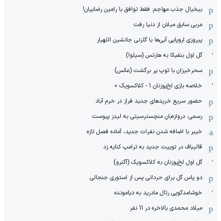
بیخیال جذب مهاجم: فقط توافق با رامین رضاییان!
مربی سابق میلان از دنیا رفت
پیروزی اروپایی آبی‌ها با گلزنی جانشین اللهیار
گل اول بنفیکا به هارتس (سیلوا)
سحرخیزان با توپ پر برگشت (عکس)
خلاصه بازی لخ‌پوزنان 1 - کلاکسویک 0
حضور سریع خریدهای جدید فراز در خرم آباد
رسمی: دروازه‌بان منچسترسیتی به لیدز پیوست
خیبر با اضافه شدن نفرات جدید، آماده فصل تازه
قالیباف در توییت جدید به ترامپ کنایه زد
گل اول لخ‌پوزنان به کلاکسویک (آگنرو)
دو پاس گل برای حردانی پس از استوری جنجالی
خوشامدگویی رئال مادرید به دیامونده
میلاد محمدی بالاخره در 11 نفر