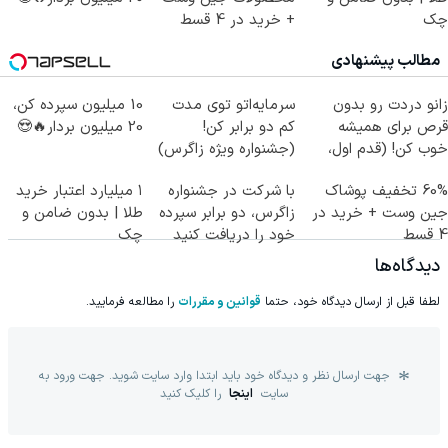
چک
+ خرید در 4 قسط
مطالب پیشنهادی
زانو دردت رو بدون
سرمایه‌اتو توی مدت
10 میلیون سپرده کن،
قرص برای همیشه
کم دو برابر کن!
20 میلیون بردار🔥😍
خوب کن! (قدم اول،
(جشنواره ویژه زاگرس)
پرسش‌نامه)
🔥
60% تخفیف پوشاک
با شرکت در جشنواره
۱ میلیارد اعتبار خرید
جین وست + خرید در
زاگرس، دو برابر سپرده
طلا | بدون ضامن و
4 قسط
خود را دریافت کنید
چک
دیدگاه‌ها
لطفا قبل از ارسال دیدگاه خود، حتما
قوانین و مقررات
را مطالعه فرمایید.
جهت ارسال نظر و دیدگاه خود باید ابتدا وارد سایت شوید. جهت ورود به
سایت
اینجا
را کلیک کنید