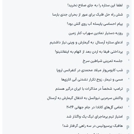
لطفا این ستاره را به جای صلاح نخرید!
شش راه حل فلیک برای عبور از بحران جدی بارسا
پیام احساسی یایسله آب روی آتش بود!
روزبه دستیار نمادین سهراب کنار زمین
ادعای ستاره آرسنال: به گیمارش و وینی نیاز داشتیم
پرداختی فیفا به اردن بعد از اتهام به اینفانتینو!
جلسه تمرینی شیاطین سرخ
شب کابوس‌وار میلاد محمدی در کنفرانس اروپا
مسی و نیمار، زوج تکرار نشدنی آبی اناری‌ها
ترامپ: شخصاً در مذاکرات با ایران درگیر هستم
واکنش سرمربی نیوکسل به انتقال گیمارش به آرسنال
تمامی گل‌های کانادا در جام جهانی 2026
امتیاز تیم پرماجرای لیگ یک واگذار شد
هافبک پرسپولیس در سه راهی گرفتار شد!