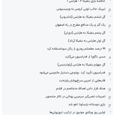
خلاصه بازی بنفیکا 6 - هارتس 1
تبریک جالب تونی کروس به وینیسیوس
گل ششم بنفیکا به هارتس (شلدروپ)
یک گلر و یک مدافع مطرح در راه اصفهان
گل پنجم بنفیکا به هارتس (دوران)
گل اول هارتس به بنفیکا (رناد)
۹۹ درصد مطمئنم رودری از رئال سوءاستفاده کرد
مسیر ناگویا از فدراسیون می‌گذرد
گل چهارم بنفیکا به هارتس (پاولیدیس)
فدراسیون تأیید کرد: بونوچی دستیار مانچینی می‌شود
قاب‌هایی از تمرین سرخ‌پوشان پایتخت
هدف قرار دادن اهداف متخاصم در قشم
‏تمرینات نفس‌گیر سرمربی یونانی در تالار مشحون
بازی دوستانه بارسلونا لغو شد
اولین روز ویکتور مونیوز در ترکیب لیورپولی‌ها