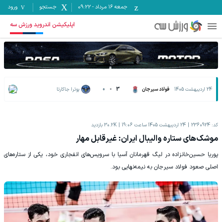
جمعه ۱۶ مرداد
-
09:22
جستجو
ورود
اپلیکیشن اندروید ورزش سه
24 اردیبهشت 1405
فولاد سیرجان
3
-
0
پوترا جاکارتا
کد:
2360924
24 اردیبهشت 1405 ساعت 19:06
30.2K
بازدید
موشک‌های ستاره والیبال ایران: غیرقابل مهار
پوریا حسین‌خانزاده در لیگ قهرمانان آسیا با سرویس‌های انفجاری خود، یکی از ستاره‌های
اصلی صعود فولاد سیرجان به نیمه‌نهایی بود.