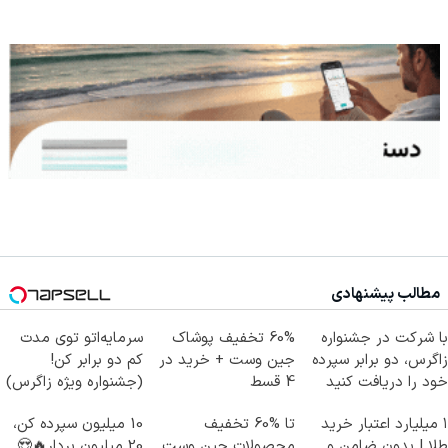
مطالب پیشنهادی
با شرکت در جشنواره
60% تخفیف پوشاک
سرمایه‌اتو توی مدت
زاگرس، دو برابر سپرده
جین وست + خرید در
کم دو برابر کن!
خود را دریافت کنید
4 قسط
(جشنواره ویژه زاگرس)
🔥
۱ میلیارد اعتبار خرید
تا %60 تخفیف
10 میلیون سپرده کن،
طلا | بدون ضامن و
محصولات جین وست
20 میلیون بردار🔥😍