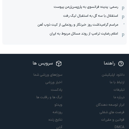
رسمی: پدیده فرانسوی به پاری‌سن‌ژرمن پیوست
استقلال با سه گل به استقبال لیگ رفت
مراسم گرامیداشت روز خبرنگار و رونمایی از کیت ذوب آهن
اعلام رضایت ترامپ از روند مسائل مربوط به ایران
راهنما
سرویس ها
دانلود اپلیکیشن
سوژه‌های ورزشی شما
ارتباط با ما
اخبار ورزشی
تبلیغات
پادکست
درباره ما
لیگ ها و رقابت ها
ابزار توسعه دهندگان
ویدئو
فرصت های شغلی
روزنامه
قوانین و مقررات
نتایج زنده
DMCA
آنتن