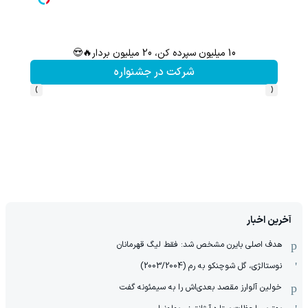
10 میلیون سپرده کن، 20 میلیون بردار🔥😍
تا 60 درصد تخفیف ویژه جین وست + خرید در4 قسط
شرکت در جشنواره
›
‹
آخرین اخبار
هدف اصلی بایرن مشخص شد: فقط لیگ قهرمانان
نوستالژی، گل شوچنکو به رم (2003/2004)
خولین آلوارز مقصد بعدی‌اش را به سیمئونه گفت