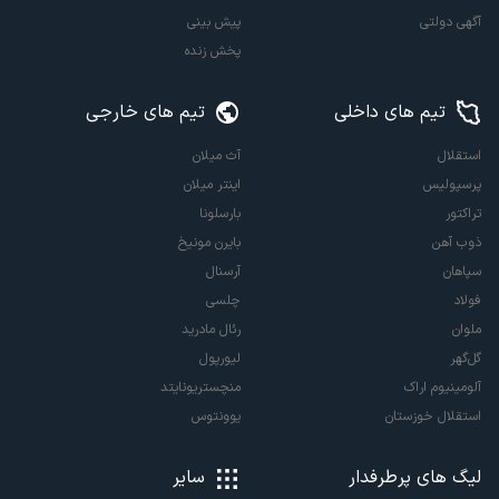
آگهی دولتی
پیش بینی
پخش زنده
تیم های داخلی
تیم های خارجی
استقلال
آث میلان
پرسپولیس
اینتر میلان
تراکتور
بارسلونا
ذوب آهن
بایرن مونیخ
سپاهان
آرسنال
فولاد
چلسی
ملوان
رئال مادرید
گل‌گهر
لیورپول
آلومینیوم اراک
منچستریونایتد
استقلال خوزستان
یوونتوس
لیگ های پرطرفدار
سایر