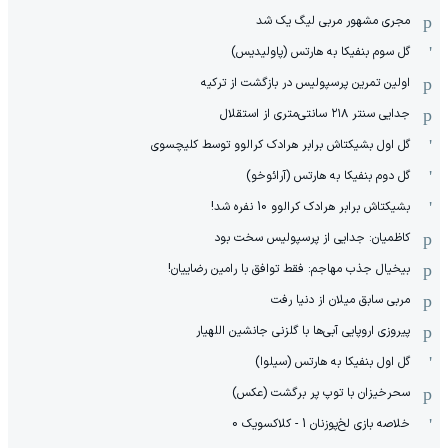
مجری مشهور مربی لیگ یک شد
گل سوم بنفیکا به هارتس (پاولیدیس)
اولین تمرین پرسپولیس در بازگشت از ترکیه
جدایی سنتر ۲۱۸ سانتی‌متری از استقلال
گل اول بشیکتاش برابر هرادک کرالوو توسط کلیچسوی
گل دوم بنفیکا به هارتس (آرائوخو)
بشیکتاش برابر هرادک کرالوو 10 نفره شد!
کاظمیان: جدایی از پرسپولیس سخت بود
بیخیال جذب مهاجم: فقط توافق با رامین رضاییان!
مربی سابق میلان از دنیا رفت
پیروزی اروپایی آبی‌ها با گلزنی جانشین اللهیار
گل اول بنفیکا به هارتس (سیلوا)
سحرخیزان با توپ پر برگشت (عکس)
خلاصه بازی لخ‌پوزنان 1 - کلاکسویک 0