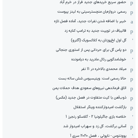
حضور سریع خریدهای جدید فراز در خرم آباد
رسمی: دروازه‌بان منچسترسیتی به لیدز پیوست
خیبر با اضافه شدن نفرات جدید، آماده فصل تازه
قالیباف در توییت جدید به ترامپ کنایه زد
گل اول لخ‌پوزنان به کلاکسویک (آگنرو)
دو پاس گل برای حردانی پس از استوری جنجالی
خوشامدگویی رئال مادرید به دیامونده
میلاد محمدی بالاخره در 11 نفر
حالا رسمی است: وینیسیوس شش ساله بست
اتاق فرماندهی نیروهای سعودی هدف حملات یمن
ذوب‌آهن با کیت متفاوت در فصل جدید (عکس)
بازگشت امیدوارکننده وینگر استقلال
خلاصه بازی جاگیلونیا 2 - گلاسکو رنجرز 1
آسانی برگشت، گل زد و سهراب امیدوار شد
یوونتوس - ناپولی ، فصل 2020 سری آ