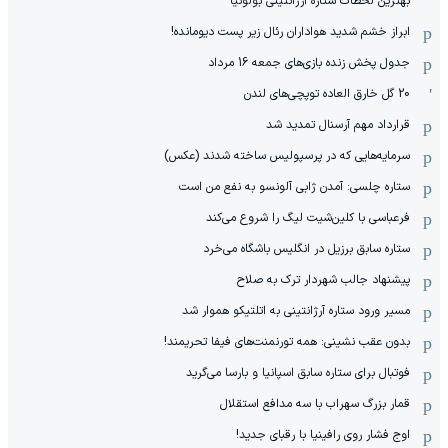
بهترین لحظات ستاره آرژانتینی بولونیا
ابراز خشم شدید هواداران رئال زیر پست دیومانده!
جدول پخش زنده بازی‌های جمعه 16 مرداد
20 گل خارق العاده توپچی‌های لندن
قرارداد مهم آرسنال تمدید شد
سرمایه‌هایی که در پرسپولیس ساخته شدند (عکس)
ستاره چلسی: آمدن ژابی آلونسو به نفع من است
فرعباسی با کلین‌شیت لیگ را شروع می‌کند
ستاره سابق برزیل در انگلیس باشگاه می‌خرد
پیشنهاد جالب شهردار ترک به صلاح
مسیر ورود ستاره آرژانتینی به اتلتیکو هموار شد
بدون عقب نشینی: همه تورنمنت‌های فیفا تحریمند!
فوتبال برای ستاره سابق اسپانیا و بارسا می‌گرید
قمار بزرگ سهراب با سه مدافع استقلال
اوج فشار روی رافینیا با رقبای جدید!