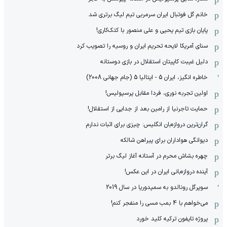
خانم گل فوتبال ایران سرمربی تیم لیگ برتری شد
پایان بازی تیم یحیی و علی منصور با کتک‌کاری!
سنای آمریکا لایحه تحریم ایران و روسیه را تصویب کرد
دلیل غیبت کاپیتان استقلال در بازی دوستانه
خاطره انگیز، ایران 5 - ایتالیا 5 (جام جهانی 2008)
اولین تجربه نوری، فردا مقابل پرسپولیس!
حمایت تاجرنیا از رامین بعد از جدایی از استقلال!
گران‌ترین دروازه‌بان انگلیس: چیزی برای اثبات ندارم
دیوانگی هواداران برای پیراهن شالکه
چهره بشاش محرم در آستانه آغاز لیگ برتر
آینده دروازه‌بانی ایران در این عکس!
سوپرگل رونالدو به سمپدوریا در سال 2019
می‌خواهم با 4 بمب مسی را منفجر کنم!
پروژه تایفون ترکیه کلید خورد