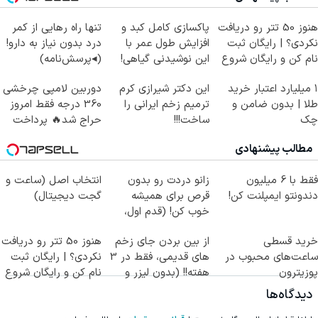
هنوز 50 تتر رو دریافت
پاکسازی کامل کبد و
تنها راه رهایی از کمر
نکردی؟ | رایگان ثبت
افزایش طول عمر با
درد بدون نیاز به دارو!
نام کن و رایگان شروع
این نوشیدنی گیاهی!
(◂پرسش‌نامه)
کن!
کلیک جهت خرید
۱ میلیارد اعتبار خرید
این دکتر شیرازی کرم
دوربین لامپی چرخشی
طلا | بدون ضامن و
ترمیم زخم ایرانی را
360 درجه فقط امروز
چک
ساخت!!!
حراج شد🔥 پرداخت
درب منزل
مطالب پیشنهادی
فقط با 6 میلیون
زانو دردت رو بدون
انتخاب اصل (ساعت و
دندونتو ایمپلنت کن!
قرص برای همیشه
گجت دیجیتال)
خوب کن! (قدم اول،
پرسش‌نامه)
خرید قسطی
از بین بردن جای زخم
هنوز 50 تتر رو دریافت
ساعت‌های محبوب در
های قدیمی، فقط در 3
نکردی؟ | رایگان ثبت
پوزیترون
هفته!! (بدون لیزر و
نام کن و رایگان شروع
جراحی)
کن!
دیدگاه‌ها