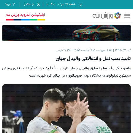
شنبه ۱۷ مرداد
-
01:40
جستجو
ورود
اپلیکیشن اندروید ورزش سه
کد:
2361057
25 اردیبهشت 1405 ساعت 13:54
17.2K
بازدید
تایید بمب نقل و انتقالاتی والیبال‌ جهان
ولادو نیکولوف، ستاره سابق والیبال بلغارستان، رسماً تأیید کرد که آینده حرفه‌ای پسرش
سیمئون نیکولوف به باشگاه «لوبه چیویتانووا» در ایتالیا گره خورده است.