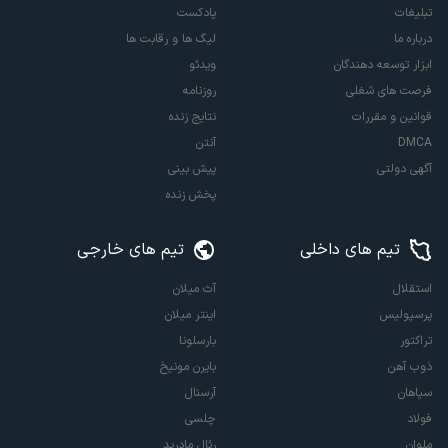
تبلیغات
پادکست
درباره ما
لیگ ها و رقابت ها
ابزار توسعه دهندگان
ویدئو
فرصت های شغلی
روزنامه
قوانین و مقررات
نتایج زنده
DMCA
آنتن
آگهی دولتی
پیش بینی
پخش زنده
تیم های داخلی
تیم های خارجی
استقلال
آث میلان
پرسپولیس
اینتر میلان
تراکتور
بارسلونا
ذوب آهن
بایرن مونیخ
سپاهان
آرسنال
فولاد
چلسی
ملوان
رئال مادرید