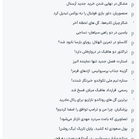
مشکل در نهایی شدن خرید جدید آرسنال
منصوریان: داور بازی فوتبال را به بوکس تبدیل کرد
شکارچیان ثانیه‌ها، گل های لحظه آخر
یاسین در دو راهی سپاهان- نساجی
کانسلو در تمرین الهلال: رویای بارسا نابود شد؟
تراکتور دو هافبک در دروازه‌اش دارد!
استارت فصل جدید تنها نماینده البرز
گزینه جذاب پرسپولیس: اژدهای قرمز!
ستاره تیم ملی تکواندو خبرنگار شدند!
رسمی: قرارداد هافبک میلان فسخ شد
برترین گل های رونالدو نازاریو برای رئال مادرید
پزشکیان: چرا من و ترامپ توافق را امضا کردیم؟
تصاویری که باعث سردرد مهدی تارتار می‌شود!
پول سعودی ته کشید، پایان تاریک لیگ روشن!
ستاره سابق پرسپولیس در آستانه پیوستن به فجر