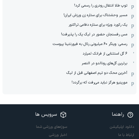
توپ طلا انتقال رودری را رسمی کرد!
مسیر وحشتناک برای ستاره زن ورزش ایران!
یک رکورد ویژه برای ستاره دفاعی تراکتور
مس رفسنجان حضور در لیگ یک را پذیرفت!
رسمی: وینگر 60 میلیونی رئال به فیورنتینا پیوست
6 گل استثنایی از فرانک لمپارد
برترین گل‌های رونالدو در النصر
آخرین محک دو تیم اصفهانی قبل از لیگ
مورینیو هرگز نباید می‌رفت که برگردد!
راهنما
سرویس ها
دانلود اپلیکیشن
سوژه‌های ورزشی شما
ارتباط با ما
اخبار ورزشی