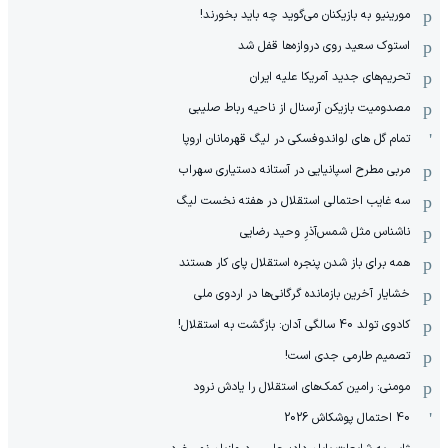
مورینیو به بازیکنان می‌گوید چه باید بخورند!
استوک سعید روی دروازه‌ها قفل شد
تحریم‌های جدید آمریکا علیه ایران
مصدومیت بازیکن آرسنال از ناحیه رباط صلیبی
تمام گل های لواندوفسکی در لیگ قهرمانان اروپا
مربی مطرح اسپانیایی در آستانه دستیاری سهراب
سه غایب احتمالی استقلال در هفته نخست لیگ
ناشناس مثل شمس‌آذرِ وحید رضایی
همه برای باز شدن پنجره استقلال پای کار هستند
خشایار آخرین بازمانده گرگانی‌ها در اردوی ملی
کادوی تولد 40 سالگی آدان: بازگشت به استقلال!
تصمیم طارمی جدی است!
مومنی: رامین کمک‌های استقلال را یادش نرود
40 احتمال پوشکاش 2026