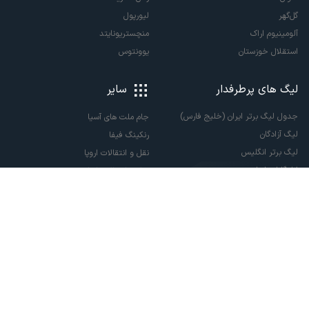
گل‌گهر
لیورپول
آلومینیوم اراک
منچستریونایتد
استقلال خوزستان
یوونتوس
لیگ های پرطرفدار
سایر
جدول لیگ برتر ایران (خلیج فارس)
جام ملت های آسیا
لیگ آزادگان
رنکینگ فیفا
لیگ برتر انگلیس
نقل و انتقالات اروپا
لالیگا اسپانیا
نقل و انتقالات ایران
سری آ ایتالیا
پاری سن ژرمن
لیگ قهرمانان اروپا
لیگ نخبگان آسیا
لیگ قهرمانان آسیا دو
لیگ برتر فوتسال