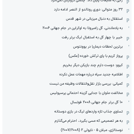
ژابی به شایعات پایان داد: چلسی دروازبان نمی‌خرد
۳۲ روز متوالی: دوری رونالدو از النصر ادامه دارد
استقلال به دنبال میزبانی در شهر قدس
به یادماندنی، گل زامبروتا به اوکراین در جام جهانی 2006
خیبر با چهار گل به استقبال لیگ برتر رفت
برترین لحظات دیماریا در یوونتوس
پرواز کریم با پای ترکش خورده (عکس)
کیوو: دوست دارم چند بازیکن دیگر بخریم
اطلاعیه جدید سپاه درباره مهمات عمل نکرده
کمپانی: بررسی بازار نقل‌وانتقالات وظیفه من نیست
مخالفت ملوان با جدایی گزینه احتمالی پرسپولیس
10 گل برتر جام جهانی 2008 فوتسال
تساوی جذاب تازه واردهای لیگ در بازی دوستانه
به هر تصمیمی که مسی بگیرد، احترام می‌گذارم
نوستالژی، میلان 5 - ناپولی 2 (2007/2008)