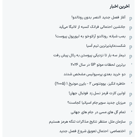
آخرین اخبار
آغاز فصل جدید النصر بدون رونالدو!
جانشین احتمالی فرانک کسیه از لالیگا می‌آید
بمب شبانه: رونالدو آرائوخو به لیورپول پیوست!
شکست‌ناپذیرترین تیم آسیا
نیمار سه بار تا نزدیکی پیوستن به رئال پیش رفت
برترین لحظات موتو GP در سال 2026
دو خرید بعدی پرسپولیس مشخص شدند
خاطره انگیز، یوونتوس 2 - بایرن مونیخ 1 (2005)
اولین کارت قرمز نسل زد فوتبال جهان!
میزبان جدید سوپرجام اسپانیا کجاست؟
تمام گل های مسی در جام های جهانی
سازمان ملل: منتظر نتایج مذاکرات تنگه هرمز هستیم
اختصاصی: احتمال تعویق شروع فصل جدید