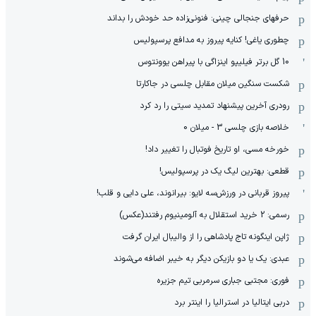
حرفهای جنجالی چینی: فنونی‌زاده حد خودش را بداند
چطوری یاغی! کنایه پیروز به مدافع پرسپولیس
10 گل برتر فیلیپو اینزاگی با پیراهن یوونتوس
شکست سنگین میلان مقابل چلسی در جاکارتا
رودری آخرین پیشنهاد تمدید سیتی را رد کرد
خلاصه بازی چلسی 3 - میلان 0
خورخه مسی، او تاریخ فوتبال را تغییر داد!
قطعی: بهترین لیگ یک در پرسپولیس!
پیروز قربانی در ورزش‌سه لایو: بیرانوند، علی دایی و قلب!
رسمی: 2 خرید استقلال به آلومینیوم رفتند(عکس)
ژاپن اینگونه تاج پادشاهی را از والیبال ایران گرفت
عبدی: یک یا دو بازیکن دیگر به خیبر اضافه می‌شوند
فوری: مجتبی جباری سرمربی تیم جزیره
دربی ایتالیا در استرالیا را اینتر برد