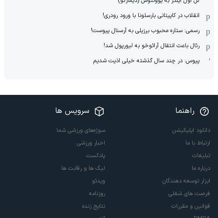
گل اول اینتر به یوونتوس (دیمارکو)
انقلاب در کاپیتانی بارسلونا با ورود رودری!
رسمی: ستاره محبوب برزیلی به آرسنال پیوست!
رئال باعث انتقال آرائوخو به لیورپول شد!
پیوس: در چند سال گذشته خیلی اذیت شدیم
راهنما
سرویس ها
دانلود اپلیکیشن
سوژه‌های ورزشی شما
ارتباط با ما
اخبار ورزشی
تبلیغات
پادکست
درباره ما
لیگ ها و رقابت ها
ابزار توسعه دهندگان
ویدئو
فرصت های شغلی
روزنامه
قوانین و مقررات
نتایج زنده