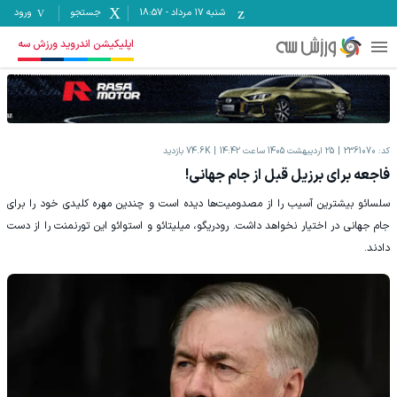
شنبه ۱۷ مرداد
-
18:57
جستجو
ورود
اپلیکیشن اندروید ورزش سه
کد:
2361070
25 اردیبهشت 1405 ساعت 14:42
74.6K
بازدید
فاجعه برای برزیل قبل از جام جهانی!
سلسائو بیشترین آسیب را از مصدومیت‌ها دیده است و چندین مهره کلیدی خود را برای
جام جهانی در اختیار نخواهد داشت. رودریگو، میلیتائو و استوائو این تورنمنت را از دست
دادند.