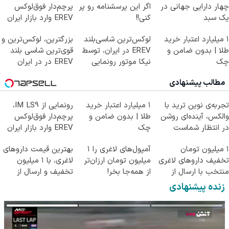
چهار دارایی جهانی در
اگر این پرسشنامه رو پر
پرچم‌دار فوق‌لوکس
یک سبد
کنی!!
EREV وارد بازار ایران
شد
۱ میلیارد اعتبار خرید
لوکس‌ترین شاسی‌بلند
بزرگترین، لوکس‌ترین و
طلا | بدون ضامن و
EREV در ایران، توسط
قوی‌ترین شاسی بلند
چک
نیکا موتور رونمایی
EREV در در ایران
شد!
رونمایی شد
مطالب پیشنهادی
تجربه‌ی نوین ترید با
۱ میلیارد اعتبار خرید
رونمایی از IM LS9،
والکس، آینده‌ای روشن
طلا | بدون ضامن و
پرچم‌دار فوق‌لوکس
در انتظار شماست
چک
EREV وارد بازار ایران
شد
۱ میلیون تومان
آمپول‌های لاغری را ۱
بهترین قیمت داروهای
تخفیف داروهای لاغری
میلیون تومان ارزان‌تر
لاغری، با ۱ میلیون
منتخب با ارسال از
از همه‌جا بخر!
تخفیف و ارسال از
داروخانه نزدیکت
داروخانه‌
زنده پیشنهادی