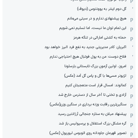
گل دوم اینتر به یوونتوس (دیوف)
هیچ پیشنهادی ندارم و در سیتی می‌مانم
این تمام توان ما نیست، اما تسلیم نمی شویم
حمله به کشتی اماراتی در تنگه هرمز
اکبریان: کادر مدیریتی جدید به نفع فرد البرز خواهد بود
فلاح دوست: من به پول فوتبال هیچ احتیاجی ندارم
امروز، اولین آزمون بزرگ تابستانی بارسلونا
لژیونر مسی‌ها با گل و پاس گل آمد (عکس)
کمالوند: امسال قرار است متعجبتان کنیم
آزادی و تختی تا آخر سال از دسترس خارج شد
سنگین‌ترین رقابت وزنه برداری در سنگین وزن(عکس)
پیشنهاد میلان به ستاره جنجالی آرژانتین رسید
گره مشکل بزرگ استقلال و پرسپولیس باز شد
تصویر قهرمان جاودانه روی اتوبوس لیورپول (عکس)