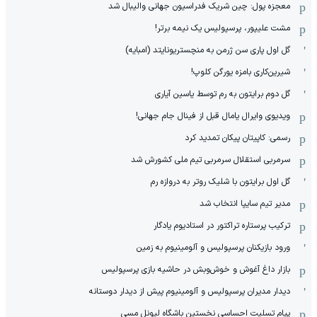
معجزه پول: چین شریک فدراسیون جهانی والیبال شد
مشت علیپور، پرسپولیس یک نیمه برتر!
گل اول پاری سن ژرمن به منچستریونایتد (امبایه)
شیرین‌کاری بامزه یورگن کلوپ!
گل دوم برایتون به رم توسط یاسین آیاری
ویدیوی وایرال یامال قبل از فینال جام جهانی!
رسمی: کاپیتان پیکان تمدید کرد
سرمربی استقلال سرمربی تیم ملی کشورش شد
گل اول برایتون با شلیک روتر به دروازه رم
مدیر تیم سایپا انتخاب شد
ترکیب پرستاره تراکتور در استادیوم یادگار
ورود بازیکنان پرسپولیس و آلومینیوم به زمین
بازار داغ آغوش و خوش‌و‌بش در حاشیه بازی پرسپولیس
دیدار مدیران پرسپولیس و آلومینیوم پیش از دیدار دوستانه
پیام تسلیت احساسی نخستین باشگاه لیونل مسی