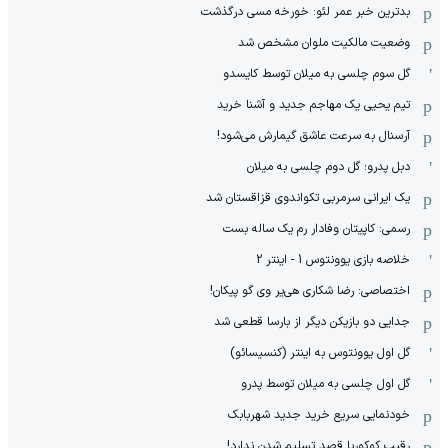
بدترین خبر عمر لئو: خورخه مسی درگذشت
وضعیت مالکیت ملوان مشخص شد
گل سوم چلسی به میلان توسط کایسدو
تیم یحیی یک مهاجم جدید و آشنا خرید
آرسنال به سرعت عاشق گیمارش می‌شود!
دبل پدرو؛ گل دوم چلسی به میلان
یک ایرانی سرمربی تکواندوی قزاقستان شد
رسمی: کاپیتان وفادار رم یک ساله بست
خلاصه بازی یوونتوس 1 - اینتر 2
اختصاصی: رضا شکاری هی‌یر وی‌ گو پیکان!
جدایی دو بازیکن دیگر از بارسا قطعی شد
گل اول یوونتوس به اینتر (کنسیسائو)
گل اول چلسی به میلان توسط پدرو
خودنمایی سریع خرید جدید شهربابک
رقیب کوکوریا قصد تسلیم شدن ندارد!