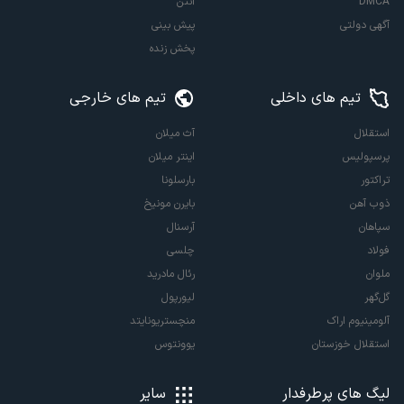
DMCA
آنتن
آگهی دولتی
پیش بینی
پخش زنده
تیم های داخلی
تیم های خارجی
استقلال
آث میلان
پرسپولیس
اینتر میلان
تراکتور
بارسلونا
ذوب آهن
بایرن مونیخ
سپاهان
آرسنال
فولاد
چلسی
ملوان
رئال مادرید
گل‌گهر
لیورپول
آلومینیوم اراک
منچستریونایتد
استقلال خوزستان
یوونتوس
لیگ های پرطرفدار
سایر