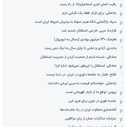
رقیب اصلی امین اسماعیل‌نژاد از راه رسید
بادامکی: برای تارتار فقط یک نگرانی دارم
سپاه: بازگشایی تنگه هرمز منوط به پذیرش شروط ایران است
قرارداد مربی خارجی استقلال تمدید شد
هایجک 130 میلیون پوندی آرسنال به لیورپول!
ماجدی: آزادی و تختی تا پایان سال به لیگ نمی رسند
صادقی: خسته شدم از صحبت کردن از مدیریت استقلال
صادقی: استقلال را این‌طور نمی‌شود اداره کرد!
فلاح: فشار به جامعه داوری در ایران، در دنیا نیست
بادامکی: خوشحالم فرصت به مربی ایرانی داده شد
پیوس: توقع ما از تارتار قهرمانی است
جلسه فوری در بایرن برای هری کین
آماده‌سازی متفاوت ایران در راه جام ملت‌ها
جزئیات مذاکرات عمان از زبان عراقچی