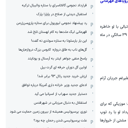
 رویاهای قهرمانی
قرارداد نجومی گالاتاسرای با ستاره والیبال ترکیه
استقبال دیدنی از صلاح در پاپارا پارک
رد پیشنهاد نجومی لیورپول برای ستاره پاری‌سن‌ژرمن
الی با او خاطره
قهرمانی لیگ ملت‌ها به کام لهستان تلخ شد
دارند. او با آن چهره کودکانه با پیراهن بارسلونا در نیمه‌نهایی خاطره‌ساز لیگ قهرمانانِ سال سه‌گانه به اینتر گل زده بود و حالا در آستانه ۳۹ سالگی در ماه
این بار بارسلونا به ستاره سوئدی نه گفت!
گل‌های ناب به طاق دروازه؛ کابوس بزرگ دروازه‌بان‌ها
پاسخ منفی جواهر اینتر به آرسنال و یونایتد
اولین گل دوران حرفه ای گرت بیل
ارزش خرید جدید رئال 93 برابر شد!
رغم جریان آرام
ادعای جدید وزیر خزانه داری آمریکا درباره توافق
دستیار جدید سهراب از اسپانیا می آید
استقلال به دنبال میزبانی در شهرقدس
؛ موزیکی که برای
اد او با رد توپ
نوری: پرسپولیس همیشه از بیرون زمین حمایت می شود
مشتی از خروارها
علت پرسپولیسی شدن رحمان چه بود؟