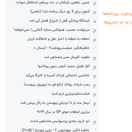
چینی: بعضی بازیکنان در حد پیراهن استقلال نبودند
آزمون برای 7 روز دیگر برنامه دارد! (عکس)
خورد، روزنامه‌ها
ایستگاه پزشکی قبل از شروع فصل آبی شد
به جز اینتری‌ها،
سرنوشت عجیب: هیچکس ستاره آلمانی را نمی‌خواهد!
لحظه به لحظه با اخبار نقل و انتقالات ایران
خاطره‌انگیز، منچستریونایتد2 - آرسنال 0
مقصد کاپیتان مس مشخص شد
آغاز فصل جدید النصر بدون رونالدو!
جانشین احتمالی فرانک کسیه از لالیگا می‌آید
بمب شبانه: رونالد آرائوخو به لیورپول پیوست!
شکست‌ناپذیرترین تیم آسیا
نیمار سه بار تا نزدیکی پیوستن به رئال پیش رفت
برترین لحظات موتو GP در سال 2026
دو خرید بعدی پرسپولیس مشخص شدند
خاطره انگیز، یوونتوس 2 - بایرن مونیخ 1 (2005)