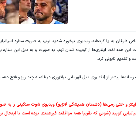
ترکیب برتر از سهام 
کلیک کن!
کلیک کن!
عی طوفان به پا کرده‌اند. ویدیوی برخورد شدید توپ به صورت ستاره اسپانیا
ن همه لذت اینتری‌ها از کوبیده شدن توپ به صورت او به دبل این ستاره برز
ت و تقدیم ناپولی کرد.
انه‌ها بیشتر از آنکه روی دبل قهرمانی نراتزوری در فاصله چند روز و فتح دهمین 
زیو، هواداران اینتر و حتی رمی‌ها (دشمنان همیشگی لاتزیو) ویدیوی شوت سنگینی را به ص
پانیایی کوبید (شوتی که تقریبا همه موافقند غیرعمدی بوده است با اینحال 