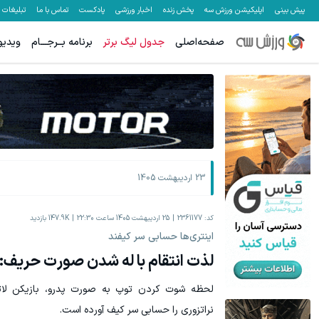
پیش بینی
اپلیکیشن ورزش سه
پخش زنده
اخبار ورزشی
پادکست
تماس با ما
تبلیغات
صفحه‌اصلی
جدول لیگ برتر
برنامه بــرجـــام
ویدیو
جای بخیه داری؟؟ فقط در 3 هفته ترمیمش کن!😍
خ
کلیک کن!
23 اردیبهشت 1405
کد:
2361177
25 اردیبهشت 1405 ساعت 22:30
147.9K
بازدید
اینتری‌ها حسابی سر کیفند
لذت انتقام با له شدن صورت حریف: ک
لحظه شوت کردن توپ به صورت پدرو، بازیکن لاتزیو
نراتزوری را حسابی سر کیف آورده است.