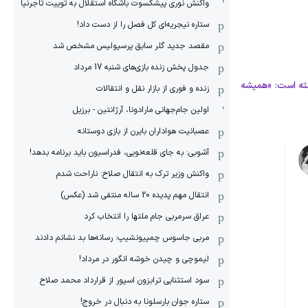
واکنش نوری پیشکسوت باشگاه استقلال به توییت تاجرنیا
ستاره نیجریه‌ای کل فصل را از دست داد!
مقصد جدید گلر سابق پرسپولیس مشخص شد
جدول پخش زنده بازی‌های شنبه 17 مرداد
شته است: «همیشه
زنده و فوری از بازار نقل و انتقالات
اولین جام‌جهانی مارادونا، آرژانتین - برزیل
عصبانیت هواداران بایرن از بازی دوستانه
آشوبی: به جای قلعه‌نویی، فدراسیون باید برنامه بدهد!
واکنش وزیر ترک به انتقال صلاح: ناراحت شدم
انتقال مهم پدیده 20 ساله منتفی شد (عکس)
عراق سرمربی جام ملتها را انتخاب کرد
مربی جاسوس چمپیونشیپ: رسانه‌ها بد نشانم دادند
لیموچی و چیدن خوشه انگور در مرداد!
سود استثنایی ترابزون اسپور از قرارداد محمد صلاح
ستاره جوان بارسلونا به دنبال در خروج!