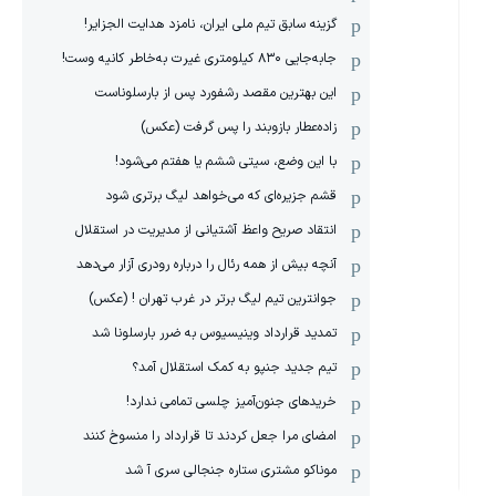
گزینه سابق تیم ملی ایران، نامزد هدایت الجزایر!
جابه‌جایی ۸۳۰ کیلومتری غیرت به‌خاطر کانیه وست!
این بهترین مقصد رشفورد پس از بارسلوناست
زاده‌عطار بازوبند را پس گرفت (عکس)
با این وضع، سیتی ششم یا هفتم می‌شود!
قشم جزیره‌ای که می‌خواهد لیگ برتری شود
انتقاد صریح واعظ آشتیانی از مدیریت در استقلال
آنچه بیش از همه رئال را درباره رودری آزار می‌دهد
جوانترین تیم لیگ برتر در غرب تهران ! (عکس)
تمدید قرارداد وینیسیوس به ضرر بارسلونا شد
تیم جدید جنپو به کمک استقلال آمد؟
خریدهای جنون‌آمیز چلسی تمامی ندارد!
امضای مرا جعل کردند تا قرارداد را منسوخ کنند
موناکو مشتری ستاره جنجالی سری آ شد