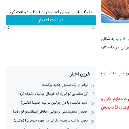
برتر
تا ۴۰ میلیون تومان اعتبار خرید قسطی دریافت کن
دریافت اعتبار
›
‹
یی
لاتزیو
به شکلی
یلی در تابستان
کوپا ایتالیا زوم
آخرین اخبار
پیاتزا با یک دستور جدید برگشت
گل تماشایی کوالیارلا که فوتبال ایتالیا را شوکه کرد!
ورت مداوم تکرار و
امید عالیشاه با دل چرکین در تیم جدید! (عکس)
برایشان لذت‌بخش
جنجال تمام‌نشدنی:‌ رسوایی اخلاقی اینفانتینو لو رفت!
یحیی با لب برچیده: نگرانی در چهره سرمربی! (عکس)