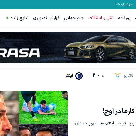
سوژه‌های شما
روزنامه
نقل و انتقالات
جام جهانی
گزارش تصویری
نتایج زنده
رید طلا آبشده با 100 هزار تومن
از PS5 تا آیفون17 و بیت کوین برنده شو 🔥 گردونه شانس بدون پوچ 💥
خریدطلا
بچرخونش
لاتزیو
0
-
2
اینتر
ارما در اوج!
، توسط اینتری‌ها امروز هواداران