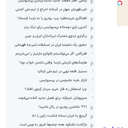
رسمی: فجر مقصد جدید ستاره پیشین پرسپولیس
نایب‌قهرمان جهان در آستانه اخراج از تیم ملی کشتی
افشاگری غیرمنتظره: پپ، رودری را به بارسا فرستاد!
آخرین بازی دوستانه پرسپولیس برای لیگ برتر
برگزاری اردوی مشترک تیراندازان ایران و چین
حضور یک نماینده ایران در مسابقات شیرجه قهرمانی
فابرگاس: اگر می‌توانستم لائوتارو مارتینز را می‌خریدم
هایجک‌های تاریخی بارسا: وقتی دشمن خواب بود!
دستیار قلعه نویی در تیم ملی ایتالیا
تارتار علیه جاسوسی در پرسپولیس
چرا استقلال به فکر خرید سردار آزمون افتاد؟
سبزپوشان خرم‌آباد برای فصل جدید آماده می‌شوند
۳+۱ جانشین رودری در رئال مادرید!
گربیچ به ایران نسخه شکست ژاپن را داد
بازگشت باشکوه: همه چشم‌ها امروز به وینی است