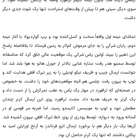
چلسی دیده شد، بدون اینکه جیمز ترافورد واقعاً به چالش کشیده شود. از
سوی دیگر، سیتی هم تا پیش از وقت‌های استراحت تنها یک شوت جدی دیگر
داشت.
تماشای نیمه اول واقعاً سخت و کسل‌کننده بود و پپ گواردیولا با آغاز نیمه
دوم، رایان شرکی را به جای مرموش کم‌اثر به زمین فرستاد تا بلافاصله پاسخ
این تغییر را ببیند. اولین پاس شرکی یک موقعیت عالی خلق کرد که متاسفانه
توسط سمنیو هدر رفت؛ ستاره غنایی بالاتر از جورل هاتو به هوا بلند شد اما
نتوانست ارسال چیپ و ظریف نیکو اونیلی را به زیر تیرک افقی هدایت کند و
توپ به بیرون رفت. چلسی هم البته موقعیت‌های خود را داشت، به خصوص
در صحنه‌ای که ترافورد در مهار یک پاس به عقب تمرکزش را از دست داد و
یک کرنر به حریف هدیه داد. مشت ترافورد روی این ارسال کرنر چندان
مطمئن نبود و توپ به مویسس کایسدو رسید، اما ضربه سر قوسی او در
آستانه ورود به دروازه، توسط رودری از روی خط تیرک افقی بیرون کشیده شد.
آن‌ها یک بار دیگر هم با برخورد ارسال انزو فرناندز به آرنج اورایلی امید به
پنالتی داشتند که تنها یک کرنر حاصل آن بود.