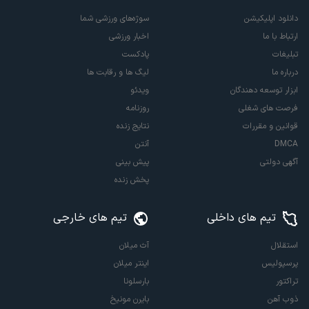
دانلود اپلیکیشن
سوژه‌های ورزشی شما
ارتباط با ما
اخبار ورزشی
تبلیغات
پادکست
درباره ما
لیگ ها و رقابت ها
ابزار توسعه دهندگان
ویدئو
فرصت های شغلی
روزنامه
قوانین و مقررات
نتایج زنده
DMCA
آنتن
آگهی دولتی
پیش بینی
پخش زنده
تیم های داخلی
تیم های خارجی
استقلال
آث میلان
پرسپولیس
اینتر میلان
تراکتور
بارسلونا
ذوب آهن
بایرن مونیخ