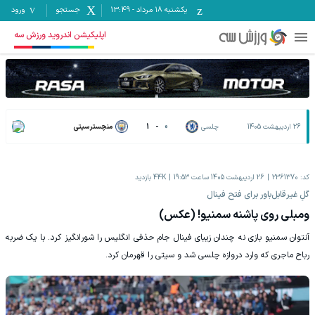
یکشنبه ۱۸ مرداد
-
13:49
جستجو
ورود
اپلیکیشن اندروید ورزش سه
26 اردیبهشت 1405
چلسی
0
-
1
منچسترسیتی
کد:
2361370
26 اردیبهشت 1405 ساعت 19:53
44K
بازدید
گلِ غیرقابل‌باور برای فتح فینال
ومبلی روی پاشنه سمنیو! (عکس)
آنتوان سمنیو بازی نه چندان زیبای فینال جام حذفی انگلیس را شورانگیز کرد. با یک ضربه
رباح ماجری که وارد دروازه چلسی شد و سیتی را قهرمان کرد.