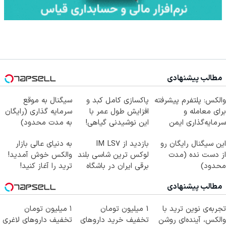
مطالب پیشنهادی
والکس: پلتفرم پیشرفته
پاکسازی کامل کبد و
سیگنال به موقع
برای معامله و
افزایش طول عمر با
سرمایه گذاری (رایگان
سرمایه‌گذاری ایمن
این نوشیدنی گیاهی!
به مدت محدود)
کلیک جهت خرید
این سیگنال رایگان رو
بازدید از IM LS7
به دنیای عالی بازار
از دست نده (مدت
لوکس ترین شاسی بلند
والکس خوش آمدید!
محدود)
برقی ایران در باشگاه
ترید را آغاز کنید!
انقلاب
مطالب پیشنهادی
تجربه‌ی نوین ترید با
1 میلیون تومان
۱ میلیون تومان
والکس، آینده‌ای روشن
تخفیف خرید داروهای
تخفیف داروهای لاغری