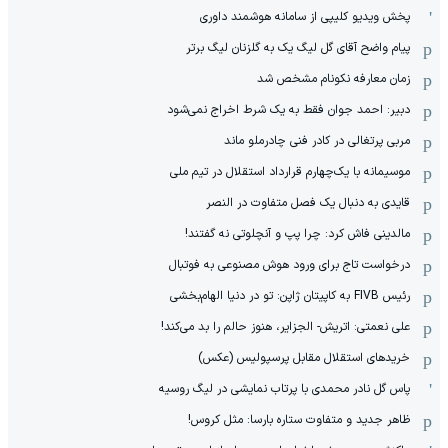
پخش ویدیو کلیپی از سامانه هوشمند داوری
پیام واضح آقای گل لیگ یک به گلزنان لیگ برتر
زمان معارفه نکونام مشخص شد
دبیر: احمد جوان فقط به یک شرط اخراج نمی‌شود
مربی پرتغالی در کادر فنی چادرملو ماند
موسیمانه با یک‌چهارم قرارداد استقلال در تیم ملی
قایدی به دنبال یک فصل متفاوت در النصر
مالدینی فاش کرد: چرا پپ و آنچلوتی نه گفتند!
درخواست تاج برای ورود هوش مصنوعی به فوتبال
رئیس FIVB به کاپیتان ژاپن: تو در دنیا الهام‌بخشی
علی نعمتی: اتریش- الجزایر، هنوز حالم را بد می‌کند!
خریدهای استقلال مقابل پرسپولیس (عکس)
پاس گل نادر محمدی با پرتاب نمایشی در لیگ روسیه
ظاهر جدید و متفاوت ستاره بارسا: مثل کروس!