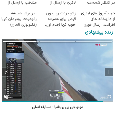
در انتظار شماست
لاغری با ارسال از
منتخب با ارسال از
داروخانه و پک یخ!
داروخانه نزدیکت
خریدآمپول‌های لاغری
زانو دردت رو بدون
1بار برای همیشه
از داروخانه های
قرص برای همیشه
زانودردت رودرمان کن!
اطرافت، ارسال فوری
خوب کن! (قدم اول،
(تکنولوژی آلمان)
همراه با پک یخ!
پرسش‌نامه)
◂پرسشنامه▸
زنده پیشنهادی
فوتبال منچسترسیتی - اتلتیکومادرید (گزارش پیام بسیجی)