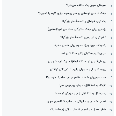
سپاهان امروز یک مدافع می‌خرد!
جنگ داخلی لهستان بر سر روسیه: بازی کنیم یا تحریم؟
یک توپ فوتبال و تصادف در بزرگراه
یزدانی برای جنگ ستارگان آماده می شود(عکس)
دفع توپ در زمین، تصادف در بزرگراه!
رضاوند، مهره ویژه محرم برای فصل جدید
ملی‌پوش بسکتبال زنان استقلالی شد
پورعلی‌گنجی در آستانه توافق با یک تیم خارجی
بیرو، شجاع و ماجرای بازوبند کاپیتانی تراکتور
همه سورپرایز شدند؛ ظاهر جدید هافبک بارسلونا
نکونام و استقلال، دوباره روبه‌روی هم!
بمب نقل و انتقالاتی ژابی، بازیکن نیست!
قطعی شد: پدیده ایرانی در جام باشگاه‌های جهان
خطر ابطال در کمین انتخابات آتی ژیمناستیک