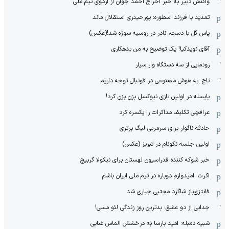
واکنش دبیر به خبر اخراج احمد جوان از اردوی تیم ملی
تمدید با فرزند اسطوره: پورحیدری استقلال ماند
پاس گل با دست، نادر در روسیه سوژه شد!(عکس)
آقای نویدکیا! یک توضیح به من بدهکاری
رونمایی از سه دستگاه وار سیار
تاج: به هوش مصنوعی در فوتبال توجه داریم
یایسله در اولین بازی نیوکسل بزن بزن کرد!
عراقچی تکلیف مذاکرات را یکسره کرد
حادثه ناگوار برای سرمربی لیگ برتری
اولین جلسه نکونام در تبریز (عکس)
خبر شوکه کننده فدراسیون لهستان برای نیکولا گربیچ
اکرت: امیدوارم دوباره در تیم ملی ایران باشم
فانتزی‌باز شاگرد مجتبی جباری شد
جدایی از دو عشق؛ بدترین روز زندگی لئو مسی!
شبیه دمبله: امید بارسا به درخشش الماس غنایی