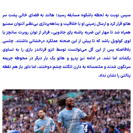
سپس نوبت به لحظه باشکوه مسابقه رسید؛ هالند به فضای خالی پشت سر
هاتو فرار کرد و ارسال زمینی او با خلاقیت و بداهه‌پردازی بی‌نظیر آنتوان سمنیو
همراه شد تا مهار این ضربه پاشنه پای جادویی، فراتر از توان روبرت سانچز یا
لوی کولویل باشد که تا پیش از این صحنه عملکرد درخشانی داشتند. چلسی
بلافاصله پس از این گل می‌توانست توسط انزو فرناندز بازی را به تساوی
بکشاند اما نشد. در ادامه نیز پدرو و هاتو یک بار دیگر در محوطه جریمه
سرنگون شدند و ملتمسانه به دارن انگلند چشم دوختند، اما داور باز هم نقطه
پنالتی را نشان نداد.