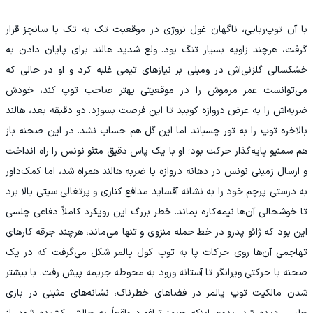
با آن توپ‌ربایی، ناگهان غول نروژی در موقعیت تک به تک با سانچز قرار
گرفت، هرچند زاویه بسیار تنگ بود. ولع شدید هالند برای پایان دادن به
خشکسالی گلزنی‌اش در ومبلی بر نیازهای تیمی غلبه کرد و او در حالی که
می‌توانست عمر مرموش را در موقعیتی بهتر صاحب توپ کند، خودش
ضربه‌اش را به عرض دروازه کوبید تا این فرصت بسوزد. دو دقیقه بعد، هالند
بالاخره توپ را به تور چسباند اما این گل هم حساب نشد. در این صحنه باز
هم سمنیو پایه‌گذار حرکت بود؛ او با یک پاس دقیق متئو نونس را راه انداخت
و ارسال زمینی نونس در دهانه دروازه با ضربه هالند همراه شد، اما کمک‌داور
به درستی پرچم خود را به نشانه‌ آفساید مدافع کناری و پرتغالی سیتی بالا برد
تا خوشحالی آن‌ها نیمه‌کاره بماند. خطر بزرگ این رویکرد کاملاً دفاعی چلسی
این بود که ژائو پدرو در خط حمله منزوی و تنها می‌ماند، هرچند جرقه کارهای
تهاجمی آن‌ها روی حرکات پا به توپ کول پالمر شکل می‌گرفت که در یک
صحنه با حرکتی ویرانگر تا آستانه ورود به محوطه جریمه پیش رفت. با بیشتر
شدن مالکیت توپ پالمر در فضاهای خطرناک، نشانه‌های مثبتی در بازی