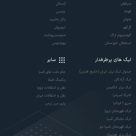
سپاهان
آرسنال
فولاد
چلسی
ملوان
رئال مادرید
گل‌گهر
لیورپول
آلومینیوم اراک
منچستریونایتد
استقلال خوزستان
یوونتوس
لیگ های پرطرفدار
سایر
جدول لیگ برتر ایران (خلیج فارس)
جام ملت های آسیا
لیگ آزادگان
رنکینگ فیفا
لیگ برتر انگلیس
نقل و انتقالات اروپا
لالیگا اسپانیا
نقل و انتقالات ایران
سری آ ایتالیا
پاری سن ژرمن
لیگ قهرمانان اروپا
لیگ نخبگان آسیا
لیگ قهرمانان آسیا دو
لیگ برتر فوتسال