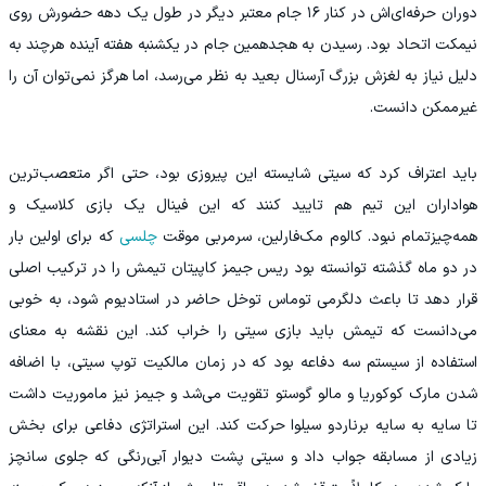
دوران حرفه‌ای‌اش در کنار ۱۶ جام معتبر دیگر در طول یک دهه حضورش روی
نیمکت اتحاد بود. رسیدن به هجدهمین جام در یکشنبه هفته آینده هرچند به
دلیل نیاز به لغزش بزرگ آرسنال بعید به نظر می‌رسد، اما هرگز نمی‌توان آن را
غیرممکن دانست.
باید اعتراف کرد که سیتی شایسته این پیروزی بود، حتی اگر متعصب‌ترین
هواداران این تیم هم تایید کنند که این فینال یک بازی کلاسیک و
همه‌چیزتمام نبود. کالوم مک‌فارلین، سرمربی موقت
چلسی
که برای اولین بار
در دو ماه گذشته توانسته بود ریس جیمز کاپیتان تیمش را در ترکیب اصلی
قرار دهد تا باعث دلگرمی توماس توخل حاضر در استادیوم شود، به خوبی
می‌دانست که تیمش باید بازی سیتی را خراب کند. این نقشه به معنای
استفاده از سیستم سه دفاعه بود که در زمان مالکیت توپ سیتی، با اضافه
شدن مارک کوکوریا و مالو گوستو تقویت می‌شد و جیمز نیز ماموریت داشت
تا سایه به سایه برناردو سیلوا حرکت کند. این استراتژی دفاعی برای بخش
زیادی از مسابقه جواب داد و سیتی پشت دیوار آبی‌رنگی که جلوی سانچز