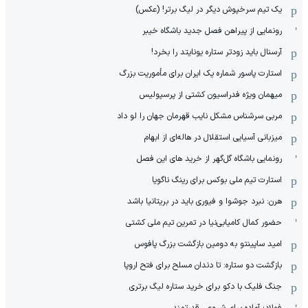
یک تیم سرخپوش دیگر در لیگ برتر! (عکس)
رونمایی از پیراهن فصل جدید باشگاه خیبر
آرسنال باید زودتر ستاره یونایتد را بخرد!
استارت پاسور شماره یک ایران برای مأموریت بزرگ
میهمان ویژه فدراسیون کشتی از پرسپولیس
مربی سرشناس مشکل نایب قهرمان جهان را لو داد
میزبانی آسیایی استقلال در هاله‌ای از ابهام
رونمایی باشگاه گل‌گهر از خرید های این فصل
استارت تیم ملی بوکس برای رینگ ناگویا
هرن: نبرد جوشوا و فیوری باید در بریتانیا باشد
حضور کمال کامیابی‌نیا در تمرین تیم ملی کشتی
امید ساپینتو به دومین بازگشت بزرگ پافوس
بازگشت دو ستاره: تا دندان مسلح برای فتح اروپا
جنگ فلیک با دکو برای خرید ستاره لیگ برتری
فولاد؛ آماده برای شروعی قدرتمند