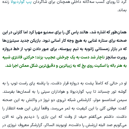
کرد تا رویای کسب سه‌گانه داخلی همچنان برای شاگردان
پپ گواردیولا
زنده
بماند.
همان‌طور که اشاره شد، هالند پاس گل را برای سمنیو مهیا کرد اما گلزنی در این
صحنه برای ستاره غنایی به هیچ وجه کار آسانی نبود. بازیکن جدید سیتیزن‌ها
که در بازار زمستانی ژانویه به تیم پیوسته، برای عبور دادن توپ از خط دروازه
روبرت سانچز
ناچار شد دست به یک چرخش عجیب بزند؛ حرکتی فانتزی شبیه
به هنر باله یا اسکیت روی یخ که به زیباترین و دقیق‌ترین شکل ممکن اجرا شد.
او در حالی که کاملاً پشت به دروازه قرار داشت، با پاشنه پای راست توپ را به
گوشه تور چسباند تا پپ گواردیولا و هواداران سیتی را به آسمان‌ها بفرستد.
سیمن استامسو مولر، کارشناس شبکه تی‌وی دو نروژ در واکنش به این صحنه
گفت: «وقتی گلی با این کیفیت به ثمر می‌رسد، واقعاً ارزش این همه انتظار را
داشت. داشتم می‌گفتم حیف از وقت که این بازی را دیدیم ولی نه الان
می‌گویم صد البته ارزشش را داشت». اویویند الساکر، گزارشگر معروف نروژی در