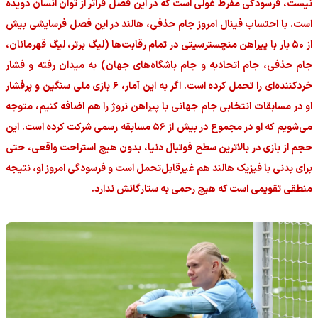
نیست، فرسودگی مفرط غولی است که در این فصل فراتر از توان انسان دویده
است. با احتساب فینال امروز جام حذفی، هالند در این فصل فرسایشی بیش
از ۵۰ بار با پیراهن منچسترسیتی در تمام رقابت‌ها (لیگ برتر، لیگ قهرمانان،
جام حذفی، جام اتحادیه و جام باشگاه‌های جهان) به میدان رفته و فشار
خردکننده‌ای را تحمل کرده است. اگر به این آمار، ۶ بازی ملی سنگین و پرفشار
او در مسابقات انتخابی جام جهانی با پیراهن نروژ را هم اضافه کنیم، متوجه
می‌شویم که او در مجموع در بیش از ۵۶ مسابقه رسمی شرکت کرده است. این
حجم از بازی در بالاترین سطح فوتبال دنیا، بدون هیچ استراحت واقعی، حتی
برای بدنی با فیزیک هالند هم غیرقابل‌تحمل است و فرسودگی امروز او، نتیجه
منطقی تقویمی است که هیچ رحمی به ستارگانش ندارد.