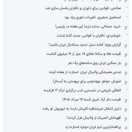
صالحی: قوانین برای داوران و ناظران یکسان سازی شد
اسماعیل صفیری: تغیرات داوری زیاد بود
خرید جنجالی: ستاره بارسا این هفته در پاریس!
خورشیدی: ناظران با قوانین جدید آشنا شدند
گزارش ویژه‌: آماده نسل جدید بسکتبال ایران باشید!
قیمت طلا و سکه/ طلای ۱۸ عیار از ۱۹ میلیون گذشت
بار سنگین ایران روی ساعدهای یک نفر
مدعی همیشگی والیبال ایران: استارت از هفته آینده
شورش جواهر یوونتوس برای پیوستن به آرسنال!
اتفاقی تاریخی در نخستین شب برگزاری لیگ ۳ فرانسه
قیمت دلار آزاد امروز شنبه ۱۷ مرداد ۱۴۰۵
دلیل انتقال غیرمنتظره کاپیتان بارسا به لیورپول لو رفت
قهرمانان المپیک از والیبال فرار کردند!
پرافتخارترین تیم ایران دوباره استارت زد