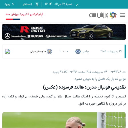
شنبه ۱۷ مرداد
-
16:14
جستجو
ورود
اپلیکیشن اندروید ورزش سه
26 اردیبهشت 1405
چلسی
0
-
1
منچسترسیتی
کد:
2361406
26 اردیبهشت 1405 ساعت 22:46
97.1K
بازدید
غولی که بار یک فصل را به دوش کشید
تقدیمیِ فوتبال مدرن: هالند فرسوده (عکس)
تصویری تا کنون نادیده از ارلینگ هالند. مدال طلا بر گردن ولی خسته، بی‌توان و تکیه زده
بر تیر دروازه با نگاهی خیره به افق.