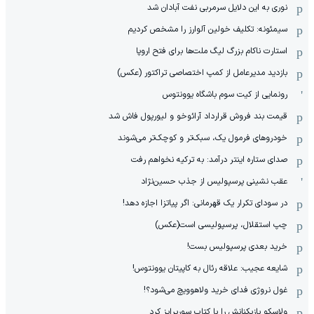
نوری به این دلایل سرمربی نفت آبادان شد
سیمئونه: تکلیف خولین آلوارز را مشخص کردیم
استارت ناکام بزرگ لیگ ملت‌ها برای فتح اروپا
بازدید مدیرعامل از کمپ اختصاصی تراکتور (عکس)
رونمایی از کیت سوم باشگاه یوونتوس
قیمت بند فروش قرارداد آرائوخو و لیورپول فاش شد
خودروهای فرمول یک، سبک‌تر و کوچک‌تر می‌شوند
صدای ستاره اینتر درآمد: به ترکیه نخواهم رفت
عقب نشینی پرسپولیس از جذب حسین‌نژاد
در سودای تکرار یک قهرمانی: اگر پیاتزا اجازه دهد!
چپ استقلال، پرسپولیسی است(عکس)
خرید بعدی پرسپولیس بست!
شایعه عجیب: علاقه رئال به کاپیتان یوونتوس!
غول نروژی فدای خرید ولاهوویچ می‌شود؟!
ولاسکو بازیکنانش را با کتاب سورپرایز کرد