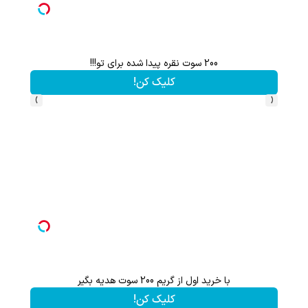
عرفی شد! خرید با تخفیف
احتمالاً این بزرگ‌ترین اشتباه مراقبت از موته...
تخفیف ویژه!
›
‹
این هدیه رو از دست نده!! فقط تا پایان این ماه
کلیک کن!