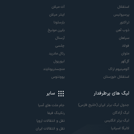
استقلال
آث میلان
پرسپولیس
اینتر میلان
تراکتور
بارسلونا
ذوب آهن
بایرن مونیخ
سپاهان
آرسنال
فولاد
چلسی
ملوان
رئال مادرید
گل‌گهر
لیورپول
آلومینیوم اراک
منچستریونایتد
استقلال خوزستان
یوونتوس
لیگ های پرطرفدار
سایر
جدول لیگ برتر ایران (خلیج فارس)
جام ملت های آسیا
لیگ آزادگان
رنکینگ فیفا
لیگ برتر انگلیس
نقل و انتقالات اروپا
لالیگا اسپانیا
نقل و انتقالات ایران