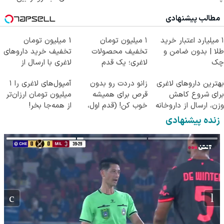
میبره
مطالب پیشنهادی
۱ میلیارد اعتبار خرید
۱ میلیون تومان
1 میلیون تومان
طلا | بدون ضامن و
تخفیف محصولات
تخفیف خرید داروهای
چک
لاغری؛ یک قدم
لاغری با ارسال از
نزدیک‌تر به شروع
داروخانه و پک یخ!
بهترین داروهای لاغری
زانو دردت رو بدون
آمپول‌های لاغری را ۱
کاهش وزن
برای شروع کاهش
قرص برای همیشه
میلیون تومان ارزان‌تر
وزن، ارسال از داروخانه
خوب کن! (قدم اول،
از همه‌جا بخر!
های نزدیکت!
پرسش‌نامه)
زنده پیشنهادی