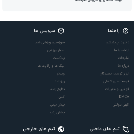
راهنما
سرویس ها
دانلود اپلیکیشن
سوژه‌های ورزشی شما
ارتباط با ما
اخبار ورزشی
تبلیغات
پادکست
درباره ما
لیگ ها و رقابت ها
ابزار توسعه دهندگان
ویدئو
فرصت های شغلی
روزنامه
قوانین و مقررات
نتایج زنده
DMCA
آنتن
آگهی دولتی
پیش بینی
پخش زنده
تیم های داخلی
تیم های خارجی