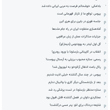
بادامکی: خوشحالم فرصت به مربی ایرانی داده شد
پیوس: توقع ما از تارتار قهرمانی است
جلسه فوری در بایرن برای هری کین
آماده‌سازی متفاوت ایران در راه جام ملت‌ها
جزئیات مذاکرات عمان از زبان عراقچی
گل اول اینتر به یوونتوس (دیمارکو)
انقلاب در کاپیتانی بارسلونا با ورود رودری!
رسمی: ستاره محبوب برزیلی به آرسنال پیوست!
رئال باعث انتقال آرائوخو به لیورپول شد!
پیوس: در چند سال گذشته خیلی اذیت شدیم
بعد از بازنشستگی دیگر کاری با والیبال ندارم
ستاره مدنظر بارسلونا در تست پزشکی رد شد
عملکردی داوان در فصل گذشته قابل قبول بود
شایعه دردناک برای لئو: پدر مسی درگذشت!