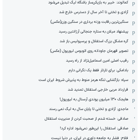
کمالوند: خیبر به بازیکن‌ساز باشگاه لیگ تبدیل می‌شود
آزادی و تختی تا آخر سال از دسترس خارج شد
سنگین‌ترین رقابت وزنه برداری در سنگین وزن(عکس)
پیشنهاد میلان به ستاره جنجالی آرژانتین رسید
گره مشکل بزرگ استقلال و پرسپولیس باز شد
تصویر قهرمان جاودانه روی اتوبوس لیورپول (عکس)
رقیب اصلی امین اسماعیل‌نژاد از راه رسید
بادامکی: برای تارتار فقط یک نگرانی دارم
سپاه: بازگشایی تنگه هرمز منوط به پذیرش شروط ایران است
قرارداد مربی خارجی استقلال تمدید شد
هایجک 130 میلیون پوندی آرسنال به لیورپول!
ماجدی: آزادی و تختی تا پایان سال به لیگ نمی رسند
صادقی: خسته شدم از صحبت کردن از مدیریت استقلال
صادقی: استقلال را این‌طور نمی‌شود اداره کرد!
فلاح: فشار به جامعه داوری در ایران، در دنیا نیست