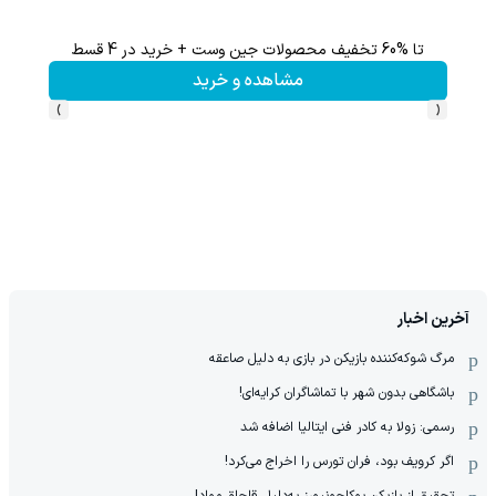
تا %60 تخفیف محصولات جین وست + خرید در 4 قسط
تا 60 درصد تخفیف ویژه جین وست + خرید در4 قسط
مشاهده و خرید
›
‹
آخرین اخبار
مرگ شوکه‌کننده بازیکن در بازی به دلیل صاعقه
باشگاهی بدون شهر با تماشاگران کرایه‌ای!
رسمی: زولا به کادر فنی ایتالیا اضافه شد
اگر کرویف بود، فران تورس را اخراج می‌کرد!