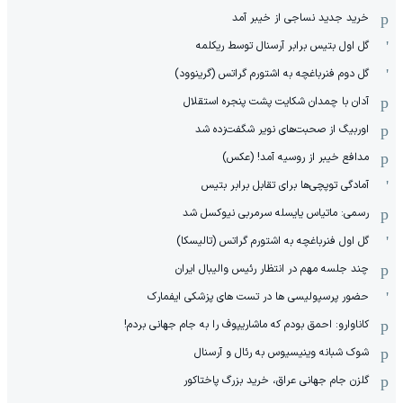
خرید جدید نساجی از خیبر آمد
گل اول بتیس برابر آرسنال توسط ریکلمه
گل دوم فنرباغچه به اشتورم گراتس (گرینوود)
آدان با چمدان شکایت پشت پنجره استقلال
اوربیگ از صحبت‌های نویر شگفت‌زده شد
مدافع خیبر از روسیه آمد! (عکس)
آمادگی توپچی‌ها برای تقابل برابر بتیس
رسمی: ماتیاس یایسله سرمربی نیوکسل شد
گل اول فنرباغچه به اشتورم گراتس (تالیسکا)
چند جلسه مهم در انتظار رئیس والیبال ایران
حضور پرسپولیسی ها در تست های پزشکی ایفمارک
کاناوارو: احمق بودم که ماشاریپوف را به جام جهانی بردم!
شوک شبانه وینیسیوس به رئال و آرسنال
گلزن جام جهانی عراق، خرید بزرگ پاختاکور