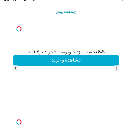
مشاهده بیشتر
60% تخفیف ویژه جین وست + خرید در4 قسط
تا %60 تخفیف محصولات جین وست + خرید در 4 
مشاهده و خرید
›
‹