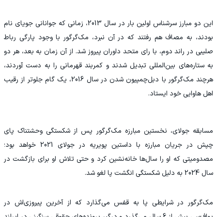
این دو مبارز سرشناس اولین بار در سال 2013، زمانی که جوانانی جویای نام
بودند، به مصاف هم رفتند که در آن نبرد، مک‌گرگور با وجود پارگی رباط
صلیبی در راند دوم، با رای متحد داوران پیروز شد. از آن زمان به بعد، هر دو
به ستاره‌های بین‌المللی تبدیل شدند و کمربند قهرمانی را به دست آوردند،
هرچند مک‌گرگور با دبل‌چمپیون شدن در سال 2016، یک گام جلوتر از رقیب
اهل هاوایی خود ایستاد.
مسابقه جولای، نخستین مبارزه مک‌گرگور پس از شکستگی وحشتناک پای
چپش در جریان مبارزه با داستین پویریه در جولای 2021 خواهد بود؛
مصدومیتی که او را سال‌ها خانه‌نشین کرد و حتی تلاش او برای بازگشت در
سال 2024 به دلیل شکستگی انگشت پا لغو شد.
مک‌گرگور در شرایطی پا به قفس می‌گذارد که از آخرین پیروزی‌اش در
یو‌اف‌سی بیش از 6 سال می‌گذرد و درگیر پرونده‌های حقوقی سنگینی در ایرلند