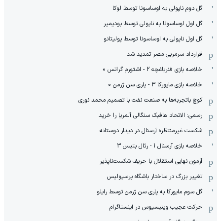
گل دوم ناپولی به اوساسونا توسط لوکا
گل اول اوساسونا به ناپولی توسط بودیمیر
گل اول ناپولی به اوساسونا توسط پولیتانو
قرارداد سرمربی مصر تمدید شد
خلاصه بازی فنرباغچه 2 - اشتورم گراتس 0
خلاصه بازی مایورکا 3 - پاری سن ژرمن 0
کوچ باتجربه‌ها به صنعت نفت با تصمیم محمد نوری
رسمی: الاتحاد هافبک سنگالی آلمریا را خرید
شکست غیرمنتظره آرسنال در دیدار دوستانه
خلاصه بازی آرسنال 1 - رئال بتیس 3
آزمون نهایی استقلال با حریف شکست‌ناپذیر
تغییر بزرگ در ساختار باشگاه پرسپولیس
گل سوم مایورکا به پاری سن ژرمن توسط رایلو
حرکت عجیب وینیسیوس در اینستاگرام