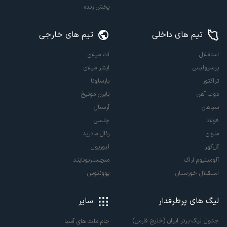
پخش زنده
تیم های داخلی
تیم های خارجی
استقلال
آث میلان
پرسپولیس
اینتر میلان
تراکتور
بارسلونا
ذوب آهن
بایرن مونیخ
سپاهان
آرسنال
فولاد
چلسی
ملوان
رئال مادرید
گل‌گهر
لیورپول
آلومینیوم اراک
منچستریونایتد
استقلال خوزستان
یوونتوس
لیگ های پرطرفدار
سایر
جدول لیگ برتر ایران (خلیج فارس)
جام ملت های آسیا