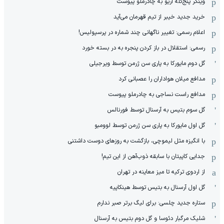
وینگر پنج‌گله آریو به چادرملو پیوست
خرید جدید خیبر از تیم قهرمان می‌آید
اعلام رسمی: تغییر ناگهانی چند شماره در پرسپولیس!
رسمی: استقلال در باز کردن پنجره به در بسته خورد
گل دوم مایورکا به پاری سن ژرمن توسط ویرجیلی
مدافع میلان هواداران را عصبانی کرد
مدافع راست نساجی به چادرملو پیوست
گل سوم بتیس به آرسنال توسط فورنالس
گل اول مایورکا به پاری سن ژرمن توسط لوومبو
با انگیزه مثل لیموچی، بازگشت به روزهای دوست داشتنی
جدایی کاپیتان با سابقه ذوب‌آهن از این تیم!
از اردوی ترکیه تا میز معاینه در تهران
گل اول آرسنال به بتیس توسط هینکاپیه
ستاره جدید چلسی: برای لیگ برتر صبر ندارم
شلیک مرگبار دئوسا و گل دوم بتیس به آرسنال