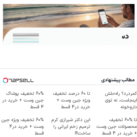
مطالب پیشنهادی
کمردرد؟ راه‌حلش
تا 60 درصد تخفیف
60% تخفیف پوشاک
اینجاست، نه توی
ویژه جین وست +
جین وست + خرید در
داروخونه
خرید در4 قسط
4 قسط
تا %60 تخفیف
این دکتر شیرازی کرم
60% تخفیف ویژه جین
محصولات جین وست
ترمیم زخم ایرانی را
وست + خرید در4
+ خرید در 4 قسط
ساخت!!!
قسط