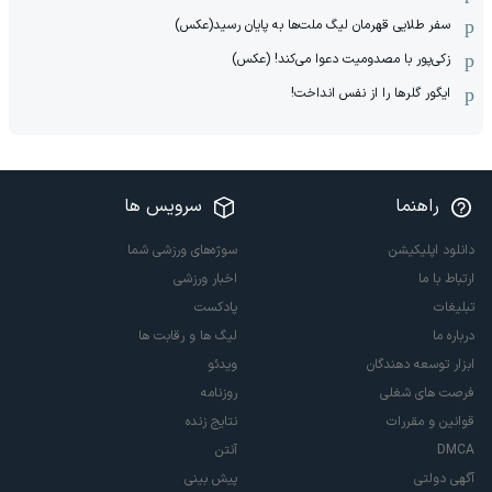
سفر طلایی قهرمان لیگ ملت‌ها به پایان رسید(عکس)
زکی‌پور با مصدومیت دعوا می‌کند! (عکس)
ایگور گلرها را از نفس انداخت!
راهنما
سرویس ها
دانلود اپلیکیشن
سوژه‌های ورزشی شما
ارتباط با ما
اخبار ورزشی
تبلیغات
پادکست
درباره ما
لیگ ها و رقابت ها
ابزار توسعه دهندگان
ویدئو
فرصت های شغلی
روزنامه
قوانین و مقررات
نتایج زنده
DMCA
آنتن
آگهی دولتی
پیش بینی