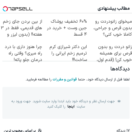
مطالب پیشنهادی
میخوای زانودردت رو
60% تخفیف پوشاک
از بین بردن جای زخم
بدون قرص و جراحی،
جین وست + خرید در
های قدیمی، فقط در 3
کاملا خوب کنی؟
4 قسط
هفته!! (بدون لیزر و
((پرسش‌نامه))
جراحی)
زانو دردت رو بدون
این دکتر شیرازی کرم
چرا هنوز داری با درد
قرص برای همیشه
ترمیم زخم ایرانی را
راه میری؟ وقتی راه
خوب کن! (قدم اول،
ساخت!!!
درمان جلو پاته!
پرسش‌نامه)
دیدگاه‌ها
لطفا قبل از ارسال دیدگاه خود، حتما
قوانین و مقررات
را مطالعه فرمایید.
جهت ارسال نظر و دیدگاه خود باید ابتدا وارد سایت شوید. جهت ورود به
سایت
اینجا
را کلیک کنید
17
دیدگاه
بر اساس محبوب ترین