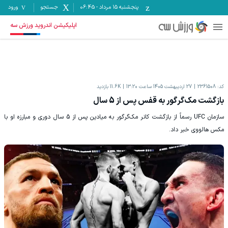
پنجشنبه ۱۵ مرداد
-
06:45
جستجو
ورود
اپلیکیشن اندروید ورزش سه
کد:
2361508
27 اردیبهشت 1405 ساعت 13:20
11.6K
بازدید
بازگشت مک‌گرگور به قفس پس از 5 سال
سازمان UFC رسماً از بازگشت کانر مک‌گرگور به میادین پس از 5 سال دوری و مبارزه او با
مکس هالووی خبر داد.