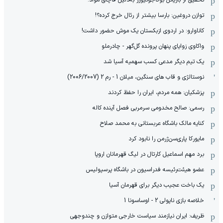
تحقیق از بازیکن بوکاجونیورز به‌دلیل قاچاق مواد!
توازن دروغین: بارسا بیشتر از رئال خرج کرده؟!
کاناوارو: در اردوی ازبکستان یک موش حضور داشت!
واکاوی زوایای پنهان پرونده گل‌گهر - چادرملو
یک تیم دیگر مدعی کسب سهمیه آسیا شد
نوستالژی و قاب های سنگین، میلان 1 - رم 2 (2006/2007)
پزشکیان: همه مردم، ایران را حفظ کردند
رسمی: صالح مخدومی سرمربی فصل آینده کاله
کنایه مالک باشگاه عربستانی به محمد صلاح
مایورکا پاری‌سن‌ژرمن را نابود کرد
برد مهم اسماعیل کارتال در لیگ قهرمانان اروپا
عضو هیئت‌رئیسه فدراسیون در باشگاه پرسپولیس
یک باخت عجیب دیگر برای قهرمان آسیا
خلاصه بازی ناپولی 2 - اوساسونا 1
ظریف: ایران نیازمند سیاست خارجی متوازن و چندوجهی