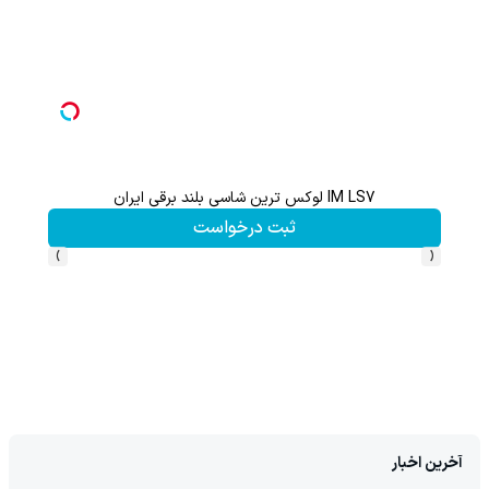
IM LS7 لوکس ترین شاسی بلند برقی ایران
تا 70 درصد تخفیف محصولات جین وست + خرید در 4 قسط
ثبت درخواست
›
‹
آخرین اخبار