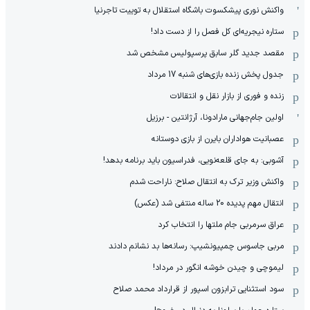
واکنش نوری پیشکسوت باشگاه استقلال به توییت تاجرنیا
ستاره نیجریه‌ای کل فصل را از دست داد!
مقصد جدید گلر سابق پرسپولیس مشخص شد
جدول پخش زنده بازی‌های شنبه 17 مرداد
زنده و فوری از بازار نقل و انتقالات
اولین جام‌جهانی مارادونا، آرژانتین - برزیل
عصبانیت هواداران بایرن از بازی دوستانه
آشوبی: به جای قلعه‌نویی، فدراسیون باید برنامه بدهد!
واکنش وزیر ترک به انتقال صلاح: ناراحت شدم
انتقال مهم پدیده 20 ساله منتفی شد (عکس)
عراق سرمربی جام ملتها را انتخاب کرد
مربی جاسوس چمپیونشیپ: رسانه‌ها بد نشانم دادند
لیموچی و چیدن خوشه انگور در مرداد!
سود استثنایی ترابزون اسپور از قرارداد محمد صلاح