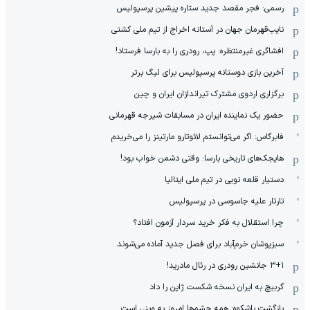
رسمی: فجر مقصد جدید ستاره پیشین پرسپولیس
نایب‌قهرمان جهان در آستانه اخراج از تیم ملی کشتی
افشاگری غیرمنتظره: پپ، رودری را به بارسا فرستاد!
آخرین بازی دوستانه پرسپولیس برای لیگ برتر
برگزاری اردوی مشترک تیراندازان ایران و چین
حضور یک نماینده ایران در مسابقات شیرجه قهرمانی
فابرگاس: اگر می‌توانستم لائوتارو مارتینز را می‌خریدم
هایجک‌های تاریخی بارسا: وقتی دشمن خواب بود!
دستیار قلعه نویی در تیم ملی ایتالیا
تارتار علیه جاسوسی در پرسپولیس
چرا استقلال به فکر خرید سردار آزمون افتاد؟
سبزپوشان خرم‌آباد برای فصل جدید آماده می‌شوند
۳+۱ جانشین رودری در رئال مادرید!
گربیچ به ایران نسخه شکست ژاپن را داد
بازگشت باشکوه: همه چشم‌ها امروز به وینی است