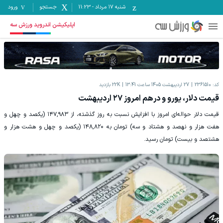
شنبه ۱۷ مرداد
-
11:23
جستجو
ورود
اپلیکیشن اندروید ورزش سه
کد:
2361510
27 اردیبهشت 1405 ساعت 13:41
22K
بازدید
قیمت دلار، یورو و درهم امروز ۲۷ اردیبهشت
قیمت دلار حواله‌ای امروز با افزایش نسبت به روز گذشته، از ۱۴۷,۹۸۳ (یکصد و چهل و
هفت هزار و نهصد و هشتاد و سه) تومان به ۱۴۸,۸۲۰ (یکصد و چهل و هشت هزار و
هشتصد و بیست) تومان رسید.