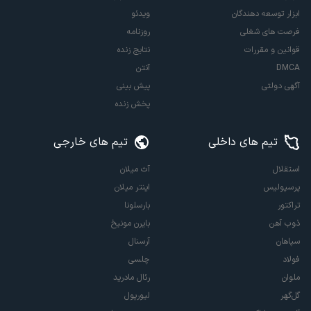
ابزار توسعه دهندگان
ویدئو
فرصت های شغلی
روزنامه
قوانین و مقررات
نتایج زنده
DMCA
آنتن
آگهی دولتی
پیش بینی
پخش زنده
تیم های داخلی
تیم های خارجی
استقلال
آث میلان
پرسپولیس
اینتر میلان
تراکتور
بارسلونا
ذوب آهن
بایرن مونیخ
سپاهان
آرسنال
فولاد
چلسی
ملوان
رئال مادرید
گل‌گهر
لیورپول