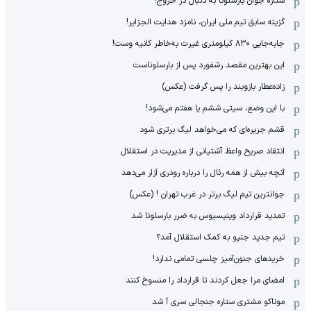
ستاره جوان بارسلونا به دنبال در خروج!
گزینه سابق تیم ملی ایران، نامزد هدایت الجزایر!
جابه‌جایی ۸۳۰ کیلومتری غیرت به‌خاطر کانیه وست!
این بهترین مقصد رشفورد پس از بارسلوناست
زاده‌عطار بازوبند را پس گرفت (عکس)
با این وضع، سیتی ششم یا هفتم می‌شود!
قشم جزیره‌ای که می‌خواهد لیگ برتری شود
انتقاد صریح واعظ آشتیانی از مدیریت در استقلال
آنچه بیش از همه رئال را درباره رودری آزار می‌دهد
جوانترین تیم لیگ برتر در غرب تهران ! (عکس)
تمدید قرارداد وینیسیوس به ضرر بارسلونا شد
تیم جدید جنپو به کمک استقلال آمد؟
خریدهای جنون‌آمیز چلسی تمامی ندارد!
امضای مرا جعل کردند تا قرارداد را منسوخ کنند
موناکو مشتری ستاره جنجالی سری آ شد