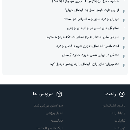
خاطره انگیز، یوونتوس 2 - بایرن مونیخ 1 (2005)
اولین کارت قرمز نسل زد فوتبال جهان!
میزبان جدید سوپرجام اسپانیا کجاست؟
تمام گل های مسی در جام های جهانی
سازمان ملل: منتظر نتایج مذاکرات تنگه هرمز هستیم
اختصاصی: احتمال تعویق شروع فصل جدید
مشکل در نهایی شدن خرید جدید آرسنال
منصوریان: داور بازی فوتبال را به بوکس تبدیل کرد
راهنما
سرویس ها
دانلود اپلیکیشن
سوژه‌های ورزشی شما
ارتباط با ما
اخبار ورزشی
تبلیغات
پادکست
درباره ما
لیگ ها و رقابت ها