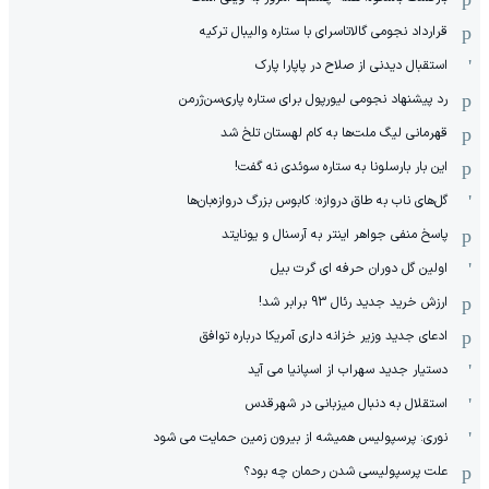
قرارداد نجومی گالاتاسرای با ستاره والیبال ترکیه
استقبال دیدنی از صلاح در پاپارا پارک
رد پیشنهاد نجومی لیورپول برای ستاره پاری‌سن‌ژرمن
قهرمانی لیگ ملت‌ها به کام لهستان تلخ شد
این بار بارسلونا به ستاره سوئدی نه گفت!
گل‌های ناب به طاق دروازه؛ کابوس بزرگ دروازه‌بان‌ها
پاسخ منفی جواهر اینتر به آرسنال و یونایتد
اولین گل دوران حرفه ای گرت بیل
ارزش خرید جدید رئال 93 برابر شد!
ادعای جدید وزیر خزانه داری آمریکا درباره توافق
دستیار جدید سهراب از اسپانیا می آید
استقلال به دنبال میزبانی در شهرقدس
نوری: پرسپولیس همیشه از بیرون زمین حمایت می شود
علت پرسپولیسی شدن رحمان چه بود؟