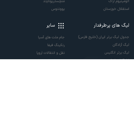
آلومینیوم اراک
منچستریونایتد
استقلال خوزستان
یوونتوس
لیگ های پرطرفدار
سایر
جدول لیگ برتر ایران (خلیج فارس)
جام ملت های آسیا
لیگ آزادگان
رنکینگ فیفا
لیگ برتر انگلیس
نقل و انتقالات اروپا
لالیگا اسپانیا
نقل و انتقالات ایران
سری آ ایتالیا
پاری سن ژرمن
لیگ قهرمانان اروپا
لیگ نخبگان آسیا
لیگ قهرمانان آسیا دو
لیگ برتر فوتسال