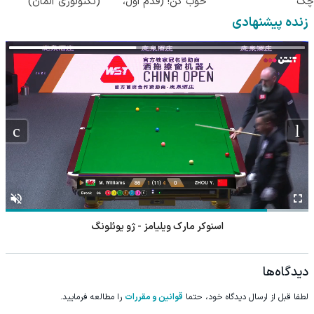
چک
خوب کن! (قدم اول،
(تکنولوژی آلمان)
پرسش‌نامه)
◂پرسشنامه▸
زنده پیشنهادی
اسنوکر مارک ویلیامز - ژو یوئلونگ
دیدگاه‌ها
لطفا قبل از ارسال دیدگاه خود، حتما
قوانین و مقررات
را مطالعه فرمایید.