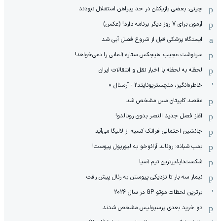
چینی: بعضی بازیکنان در حد پیراهن استقلال نبودند
آزمون برای 7 روز دیگر برنامه دارد! (عکس)
ایستگاه پزشکی قبل از شروع فصل آبی شد
سرنوشت عجیب: هیچکس ستاره آلمانی را نمی‌خواهد!
لحظه به لحظه با اخبار نقل و انتقالات ایران
خاطره‌انگیز، منچستریونایتد2 - آرسنال 0
مقصد کاپیتان مس مشخص شد
آغاز فصل جدید النصر بدون رونالدو!
جانشین احتمالی فرانک کسیه از لالیگا می‌آید
بمب شبانه: رونالد آرائوخو به لیورپول پیوست!
شکست‌ناپذیرترین تیم آسیا
نیمار سه بار تا نزدیکی پیوستن به رئال پیش رفت
برترین لحظات موتو GP در سال 2026
دو خرید بعدی پرسپولیس مشخص شدند