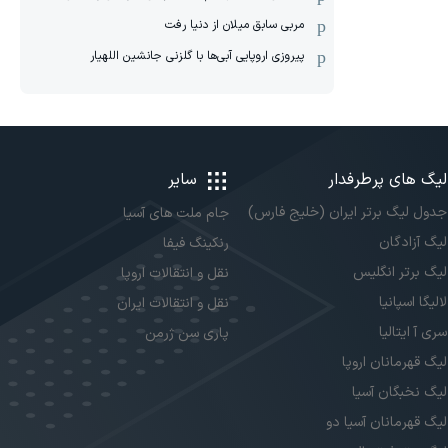
مربی سابق میلان از دنیا رفت
پیروزی اروپایی آبی‌ها با گلزنی جانشین اللهیار
لیگ های پرطرفدار
سایر
جدول لیگ برتر ایران (خلیج فارس)
جام ملت های آسیا
لیگ آزادگان
رنکینگ فیفا
لیگ برتر انگلیس
نقل و انتقالات اروپا
لالیگا اسپانیا
نقل و انتقالات ایران
سری آ ایتالیا
پاری سن ژرمن
لیگ قهرمانان اروپا
لیگ نخبگان آسیا
لیگ قهرمانان آسیا دو