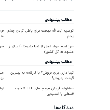
مطالب پیشنهادی
توصیه آیت‌الله بهجت برای باطل کردن چشم
فرم
زخم
10 سال جوانتر شو😍
حرز امام جواد اصل از کجا بگیرم؟ (ارسال از
سرم
مشهد به کل کشور)
مطالب پیشنهادی
تیبا داری برای فروش؟ با کارنامه به بهترین
میخ
قیمت بفروش!
پول
جشنواره فروش مودم های LTE ‼️ خرید
لوا
قسطی با اسنپ‌پی
دیدگاه‌ها