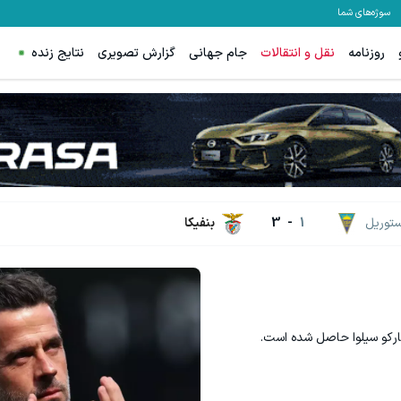
سوژه‌های شما
روزنامه
نقل و انتقالات
جام جهانی
گزارش تصویری
نتایج زنده
جای بخیه داری؟؟ فقط در 3 هفته ترمیمش کن!😍
کلیک کن!
ستوریل
1
-
3
بنفیکا
 مارکو سیلوا حاصل شده است.