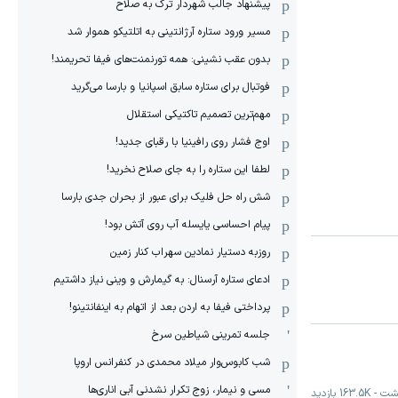
پیشنهاد جالب شهردار ترک به صلاح
مسیر ورود ستاره آرژانتینی به اتلتیکو هموار شد
بدون عقب نشینی: همه تورنمنت‌های فیفا تحریمند!
فوتبال برای ستاره سابق اسپانیا و بارسا می‌گرید
مهم‌ترین تصمیم تاکتیکی استقلال
اوج فشار روی رافینیا با رقبای جدید!
لطفا این ستاره را به جای صلاح نخرید!
شش راه حل فلیک برای عبور از بحران جدی بارسا
پیام احساسی یایسله آب روی آتش بود!
روزبه دستیار نمادین سهراب کنار زمین
ادعای ستاره آرسنال: به گیمارش و وینی نیاز داشتیم
پرداختی فیفا به اردن بعد از اتهام به اینفانتینو!
جلسه تمرینی شیاطین سرخ
شب کابوس‌وار میلاد محمدی در کنفرانس اروپا
مسی و نیمار، زوج تکرار نشدنی آبی اناری‌ها
-
163.5K
بازدید