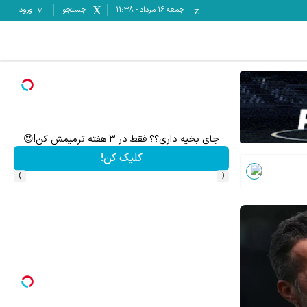
جمعه ۱۶ مرداد
-
11:38
جستجو
ورود
۱ میلیارد اعتبار خرید طلا | بدون ضامن و چک
فرم خود را 
کلیک کن!
›
‹