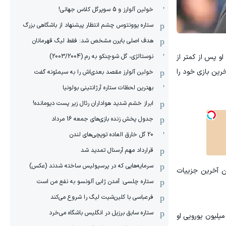
خولین آلوارز و 5 سوپرگل کلاس جهانی!
ستاره یوونتوس چشم انتظار پیشنهاد از باشگاهی بزرگ
هدف اصلی بایرن مشخص شد: فقط لیگ قهرمانان
نوستالژی، گل شوچنکو به رم (2003/2004)
و پس از کمتر از
او دیشب آخرین بازی خود را
خولین آلوارز مقصد بعدی‌اش را به سیمئونه گفت
بهترین لحظات ستاره آرژانتینی بولونیا
ابراز خشم شدید هواداران رئال زیر پست دیومانده!
جدول پخش زنده بازی‌های جمعه 16 مرداد
20 گل خارق العاده توپچی‌های لندن
قرارداد مهم آرسنال تمدید شد
سرمایه‌هایی که در پرسپولیس ساخته شدند (عکس)
ین آخرین جزییات
ستاره چلسی: آمدن ژابی آلونسو به نفع من است
فرعباسی با کلین‌شیت لیگ را شروع می‌کند
ستاره سابق برزیل در انگلیس باشگاه می‌خرد
پایان یافتن فصل، او با فلورنتینو پرز پای میز مذاکره خواهد نشست و دست دادن نهایی انجام خواهد شد. رئال مادرید بند فسخ ۳ میلیون یورویی او