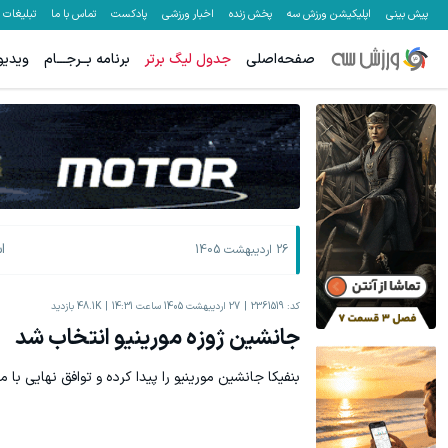
پیش بینی
اپلیکیشن ورزش سه
پخش زنده
اخبار ورزشی
پادکست
تماس با ما
تبلیغات
صفحه‌اصلی
جدول لیگ برتر
برنامه بــرجـــام
ویدیو
ا
26 اردیبهشت 1405
کد:
2361519
27 اردیبهشت 1405 ساعت 14:31
48.1K
بازدید
جانشین ژوزه مورینیو انتخاب شد
بنفیکا جانشین مورینیو را پیدا کرده و توافق نهایی با