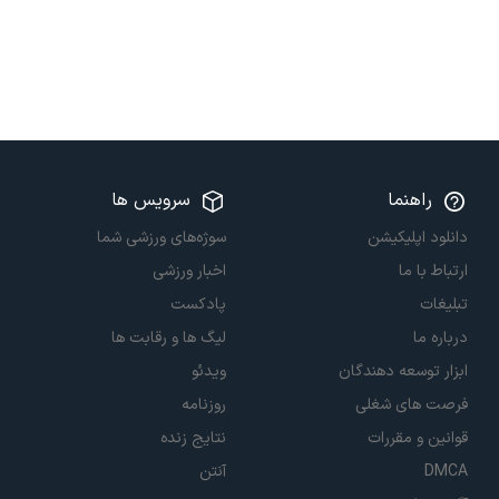
راهنما
سرویس ها
دانلود اپلیکیشن
سوژه‌های ورزشی شما
ارتباط با ما
اخبار ورزشی
تبلیغات
پادکست
درباره ما
لیگ ها و رقابت ها
ابزار توسعه دهندگان
ویدئو
فرصت های شغلی
روزنامه
قوانین و مقررات
نتایج زنده
DMCA
آنتن