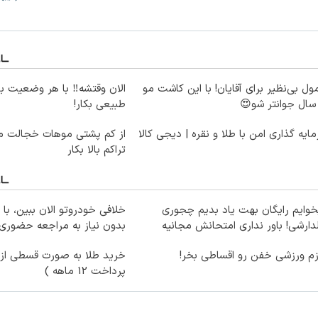
ول بی‌نظیر برای آقایان! با این کاشت مو
الان وقتشه‼️ با هر وضعیت ب
طبیعی بکار!
ایه گذاری امن با طلا و نقره | دیجی کالا
از کم پشتی موهات خجالت می
تراکم بالا بکار
وایم رایگان بهت یاد بدیم چجوری
خلافی خودروتو الان ببین، با 
دارشی! باور نداری امتحانش مجانیه
بدون نیاز به مراجعه حضوری
زم ورزشی خفن رو اقساطی بخر!
خرید طلا به صورت قسطی از د
پرداخت 12 ماهه )