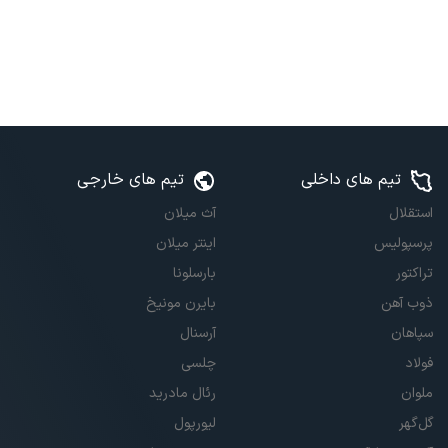
تیم های داخلی
تیم های خارجی
استقلال
آث میلان
پرسپولیس
اینتر میلان
تراکتور
بارسلونا
ذوب آهن
بایرن مونیخ
سپاهان
آرسنال
فولاد
چلسی
ملوان
رئال مادرید
گل‌گهر
لیورپول