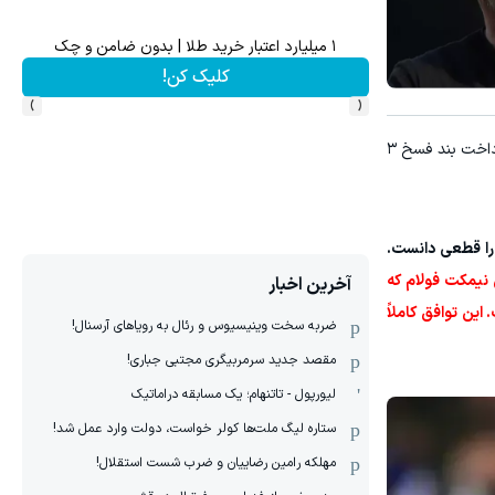
چرا تو نباید بنز و بی‌ام‌و زیر پات باشه؟ (دوره رایگان درآمد میلیارد
برای رهایی
کلیک کن!
›
‹
حاصل شد و او از ماه جولای هدایت تیم را بر عهده خواهد گرفت.مورینیو پس از پرداخت بند فسخ ۳
 را قطعی دانست.
 نیمکت فولام که
آخرین اخبار
این توافق کاملاً
ضربه سخت وینیسیوس و رئال به رویاهای آرسنال!
مقصد جدید سرمربیگری مجتبی جباری!
لیورپول - تاتنهام؛ یک مسابقه دراماتیک
ستاره لیگ ملت‌ها کولر خواست، دولت وارد عمل شد!
مهلکه رامین رضاییان و ضرب شست استقلال!