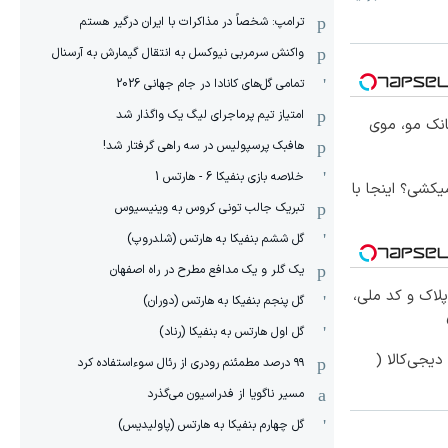
ترامپ: شخصاً در مذاکرات با ایران درگیر هستم
واکنش سرمربی نیوکسل به انتقال گیمارش به آرسنال
تمامی گل‌های کانادا در جام جهانی 2026
امتیاز تیم پرماجرای لیگ یک واگذار شد
انک مو، موی
هافبک پرسپولیس در سه راهی گرفتار شد!
خلاصه بازی بنفیکا 6 - هارتس 1
کشی؟ اینجا با
تبریک جالب تونی کروس به وینیسیوس
گل ششم بنفیکا به هارتس (شلدروپ)
یک گلر و یک مدافع مطرح در راه اصفهان
پلاک و کد ملی،
گل پنجم بنفیکا به هارتس (دوران)
گل اول هارتس به بنفیکا (رناد)
یجی‌کالا (
۹۹ درصد مطمئنم رودری از رئال سوءاستفاده کرد
مسیر ناگویا از فدراسیون می‌گذرد
گل چهارم بنفیکا به هارتس (پاولیدیس)