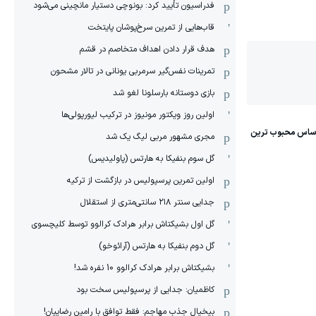
فدراسیون تأیید کرد: بونوچی دستیار مانچینی می‌شود
قاب‌هایی از تمرین سرخ‌پوشان پایتخت
هدف قرار دادن اهداف متخاصم در قشم
‏تمرینات نفس‌گیر سرمربی یونانی در تالار مشحون
بازی دوستانه بارسلونا لغو شد
اولین روز ویکتور مونیوز در ترکیب لیورپولی‌ها
مجری مشهور مربی لیگ یک شد
گل سوم بنفیکا به هارتس (پاولیدیس)
اولین تمرین پرسپولیس در بازگشت از ترکیه
جدایی سنتر ۲۱۸ سانتی‌متری از استقلال
گل اول بشیکتاش برابر هرادک کرالوو توسط کلیچسوی
گل دوم بنفیکا به هارتس (آرائوخو)
بشیکتاش برابر هرادک کرالوو 10 نفره شد!
کاظمیان: جدایی از پرسپولیس سخت بود
بیخیال جذب مهاجم: فقط توافق با رامین رضاییان!