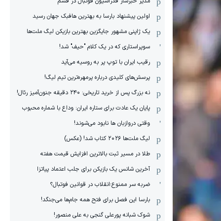
مدیر خبرساز فدراسیون فوتبال در قشم
اولین پیشنهاد بارسا به بهترین هافبک جهان رسید
یک ژاپنی مشهور جایگزین بهترین بازیکن لیگ ملت‌ها
سوپراستاری که در یک کلام "حیف" شد!
رقیب ایران با توپ پر به روسیه می‌آید
پرسش‌های کلیدی درباره پرمهره‌ترین تیم لیگ!
نه بزرگ پس از خرید تاریخی: ۲۴۰ دقیقه جنون‌آمیز رئال!
پایان یک عادت برای ستاره ایران: وداع با شماره محبوب
وقتی دروازبان ها نابود می‌شوند!
لیگ ملت‌ها ٢٠٢۶ کتاب شد! (عکس)
طلا در مسیر ثبت بالاترین افزایش قیمت هفته
آخرین شانس یک بازیکن برای جلب اعتماد پیاتزا
ضربه سر ممنوع؛انقلاب در قوانین فوتبال؟
بارسا این فصل برای فتح همه جام‌ها می‌جنگد!
شوک شبانه پورعلی گنجی به علی منصور!