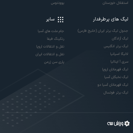
استقلال خوزستان
یوونتوس
لیگ های پرطرفدار
سایر
جدول لیگ برتر ایران (خلیج فارس)
جام ملت های آسیا
لیگ آزادگان
رنکینگ فیفا
لیگ برتر انگلیس
نقل و انتقالات اروپا
لالیگا اسپانیا
نقل و انتقالات ایران
سری آ ایتالیا
پاری سن ژرمن
لیگ قهرمانان اروپا
لیگ نخبگان آسیا
لیگ قهرمانان آسیا دو
لیگ برتر فوتسال