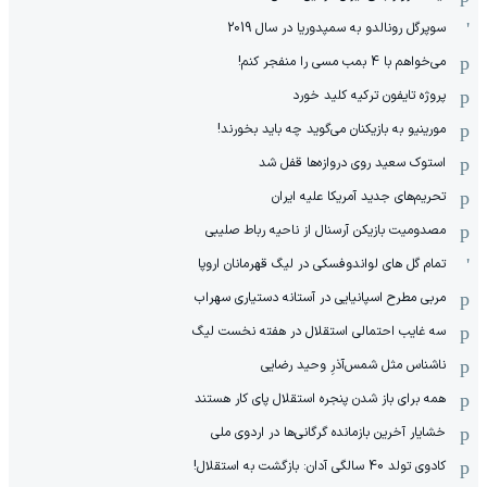
سوپرگل رونالدو به سمپدوریا در سال 2019
می‌خواهم با 4 بمب مسی را منفجر کنم!
پروژه تایفون ترکیه کلید خورد
مورینیو به بازیکنان می‌گوید چه باید بخورند!
استوک سعید روی دروازه‌ها قفل شد
تحریم‌های جدید آمریکا علیه ایران
مصدومیت بازیکن آرسنال از ناحیه رباط صلیبی
تمام گل های لواندوفسکی در لیگ قهرمانان اروپا
مربی مطرح اسپانیایی در آستانه دستیاری سهراب
سه غایب احتمالی استقلال در هفته نخست لیگ
ناشناس مثل شمس‌آذرِ وحید رضایی
همه برای باز شدن پنجره استقلال پای کار هستند
خشایار آخرین بازمانده گرگانی‌ها در اردوی ملی
کادوی تولد 40 سالگی آدان: بازگشت به استقلال!