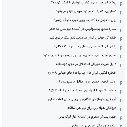
پزشکیان: چرا من و ترامپ توافق را امضا کردیم؟
تصاویری که باعث سردرد مهدی تارتار می‌شود!
پول سعودی ته کشید، پایان تاریک لیگ روشن!
ستاره سابق پرسپولیس در آستانه پیوستن به فجر
خانم گل فوتبال ایران سرمربی تیم لیگ برتری شد
پایان بازی تیم یحیی و علی منصور با کتک‌کاری!
سنای آمریکا لایحه تحریم ایران و روسیه را تصویب کرد
دلیل غیبت کاپیتان استقلال در بازی دوستانه
خاطره انگیز، ایران 5 - ایتالیا 5 (جام جهانی 2008)
اولین تجربه نوری، فردا مقابل پرسپولیس!
حمایت تاجرنیا از رامین بعد از جدایی از استقلال!
گران‌ترین دروازه‌بان انگلیس: چیزی برای اثبات ندارم
دیوانگی هواداران برای پیراهن شالکه
چهره بشاش محرم در آستانه آغاز لیگ برتر
آینده دروازه‌بانی ایران در این عکس!