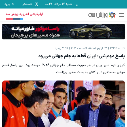
شنبه ۱۷ مرداد
-
00:29
جستجو
ورود
اپلیکیشن اندروید ورزش سه
کد:
2361600
27 اردیبهشت 1405 ساعت 19:21
7.4K
بازدید
پاسخ مهم نبی: ایران قطعا به جام جهانی می‌رود
کاروان تیم ملی ایران در هر صورت مسافر جام جهانی 2026 خواهد بود. این پاسخ قاطع
مهدی محمدنبی در واکنش به بحث صدور ویزاست.