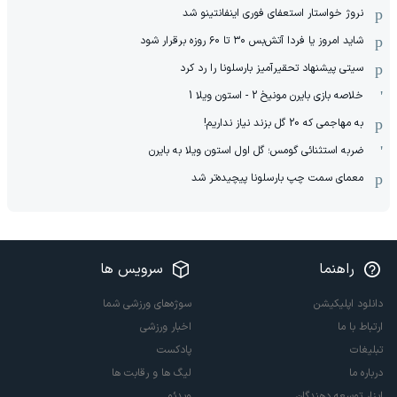
نروژ خواستار استعفای فوری اینفانتینو شد
شاید امروز یا فردا آتش‌بس ۳۰ تا ۶۰ روزه برقرار شود
سیتی پیشنهاد تحقیرآمیز بارسلونا را رد کرد
خلاصه بازی بایرن مونیخ 2 - استون ویلا 1
به مهاجمی که 20 گل بزند نیاز نداریم!
ضربه استثنائی گومس؛ گل اول استون ویلا به بایرن
معمای سمت چپ بارسلونا پیچیده‌تر شد
راهنما
سرویس ها
دانلود اپلیکیشن
سوژه‌های ورزشی شما
ارتباط با ما
اخبار ورزشی
تبلیغات
پادکست
درباره ما
لیگ ها و رقابت ها
ابزار توسعه دهندگان
ویدئو