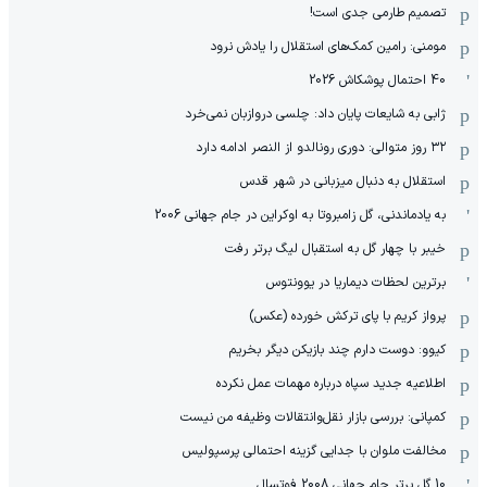
تصمیم طارمی جدی است!
مومنی: رامین کمک‌های استقلال را یادش نرود
40 احتمال پوشکاش 2026
ژابی به شایعات پایان داد: چلسی دروازبان نمی‌خرد
۳۲ روز متوالی: دوری رونالدو از النصر ادامه دارد
استقلال به دنبال میزبانی در شهر قدس
به یادماندنی، گل زامبروتا به اوکراین در جام جهانی 2006
خیبر با چهار گل به استقبال لیگ برتر رفت
برترین لحظات دیماریا در یوونتوس
پرواز کریم با پای ترکش خورده (عکس)
کیوو: دوست دارم چند بازیکن دیگر بخریم
اطلاعیه جدید سپاه درباره مهمات عمل نکرده
کمپانی: بررسی بازار نقل‌وانتقالات وظیفه من نیست
مخالفت ملوان با جدایی گزینه احتمالی پرسپولیس
10 گل برتر جام جهانی 2008 فوتسال