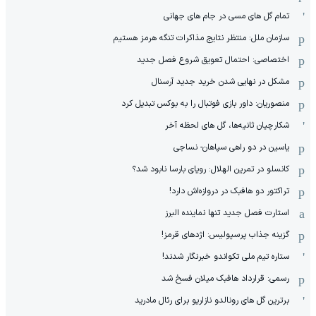
تمام گل های مسی در جام های جهانی
سازمان ملل: منتظر نتایج مذاکرات تنگه هرمز هستیم
اختصاصی: احتمال تعویق شروع فصل جدید
مشکل در نهایی شدن خرید جدید آرسنال
منصوریان: داور بازی فوتبال را به بوکس تبدیل کرد
شکارچیان ثانیه‌ها، گل های لحظه آخر
یاسین در دو راهی سپاهان- نساجی
کانسلو در تمرین الهلال: رویای بارسا نابود شد؟
تراکتور دو هافبک در دروازه‌اش دارد!
استارت فصل جدید تنها نماینده البرز
گزینه جذاب پرسپولیس: اژدهای قرمز!
ستاره تیم ملی تکواندو خبرنگار شدند!
رسمی: قرارداد هافبک میلان فسخ شد
برترین گل های رونالدو نازاریو برای رئال مادرید