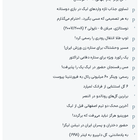
تساوی جذاب تازه واردهای لیگ در بازی دوستانه
به هر تصمیمی که مسی بگیرد، احترام می‌گذارم
نوستالژی، میلان 5 - ناپولی 2 (2007/2008)
توپ طلا انتقال رودری را رسمی کرد!
مسیر وحشتناک برای ستاره زن ورزش ایران!
یک رکورد ویژه برای ستاره دفاعی تراکتور
مس رفسنجان حضور در لیگ یک را پذیرفت!
رسمی: وینگر 60 میلیونی رئال به فیورنتینا پیوست
6 گل استثنایی از فرانک لمپارد
برترین گل‌های رونالدو در النصر
آخرین محک دو تیم اصفهانی قبل از لیگ
مورینیو هرگز نباید می‌رفت که برگردد!
حضور دختران و پسران ایران در نیشن لیگز!
به یادماندنی، گل دلپیرو به اینتر (1998)