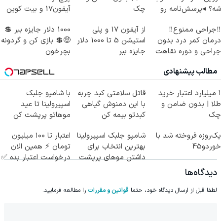
شه؟ ◂پرسش‌نامه رو
چک
آیفون17 و بیت کوین
پرکن
🔥
‼️جراحی ممنوع‼️
از آیفون 17 و پلی
1000 دلار جایزه ببر 💲
درمان کمر درد بدون
استیشن 5 تا 1000 دلار
🤑💲 بازی کن و گردونه
جراحی و دوره نقاهت
جایزه ببر
بچرخون
مطالب پیشنهادی
۱ میلیارد اعتبار خرید
قاتل سلامتی کبد چربه
با شامپو جلبک
طلا | بدون ضامن و
با این دمنوش گیاهی
اسپیرولینا تا عید
چک
کبدتو بیمه کن
موهاتو پرپشت کن
یک‌روزه فروخته شد با
شامپو جلبک اسپیرولینا
اعتبار تا ۱۰۰ میلیون
خوردو45
بهترین انتخاب برای
تومان ⚡ همین الان
داشتن موهای پرپشت
درخواست اعتبار بده ✅
دیدگاه‌ها
لطفا قبل از ارسال دیدگاه خود، حتما
قوانین و مقررات
را مطالعه فرمایید.