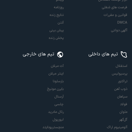
فرصت های شغلی
روزنامه
قوانین و مقررات
نتایج زنده
DMCA
آنتن
آگهی دولتی
پیش بینی
پخش زنده
تیم های داخلی
تیم های خارجی
استقلال
آث میلان
پرسپولیس
اینتر میلان
تراکتور
بارسلونا
ذوب آهن
بایرن مونیخ
سپاهان
آرسنال
فولاد
چلسی
ملوان
رئال مادرید
گل‌گهر
لیورپول
آلومینیوم اراک
منچستریونایتد