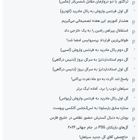
تراکتور با دو دروازه‌بان مقابل شمس‌آذر (عکس)
گل اول فرنتس واروش به رئال مادرید (کودرو)
هشدار آموریم: این هفته تصمیماتی می‌گیریم
استقلال پیراهن رامین را به یک خارجی داد
طولانی‌ترین قرارداد پرسپولیس امضا شد!
گل دوم رئال مادرید به فرنتس واروش (اسپی)
گل دوم استانداردلیژ به سرکل بروژ (دنیس درگاهی)
گل اول استانداردلیژ به سرکل بروژ (دنیس درگاهی)
پاسخ تند اکرت به دو ماه نفرت پراکنی!
سپاهان ذوب را برد، آماده لیگ برتر
گل اول رئال مادرید به فرنتس واروش (ریواس)
ستاره سابق بارسلونا به لس‌آنجلس گلکسی پیوست
یونان به دنبال گسترش حضور نظامی در خلیج فارس
گل‌های بازیکنان PSG در جام جهانی 2026
حاج‌صفی آقای گل جدید سپاهان!