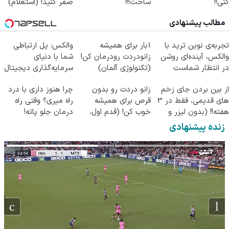
کنی!!
ساخت!!!
صفر کنید! (استعلام)
مطالب پیشنهادی
تجربه‌ی نوین ترید با
1بار برای همیشه
والکس: پل ارتباطی
والکس، آینده‌ای روشن
زانودردت رودرمان کن!
شما با دنیای
در انتظار شماست
(تکنولوژی آلمان)
سرمایه‌گذاری دیجیتال
◂پرسشنامه▸
از بین بردن جای زخم
زانو دردت رو بدون
چرا هنوز داری با درد
های قدیمی، فقط در 3
قرص برای همیشه
راه میری؟ وقتی راه
هفته!! (بدون لیزر و
خوب کن! (قدم اول،
درمان جلو پاته!
جراحی)
پرسش‌نامه)
زنده پیشنهادی