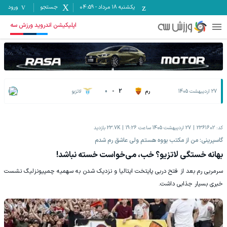
یکشنبه ۱۸ مرداد
-
04:59
جستجو
ورود
اپلیکیشن اندروید ورزش سه
27 اردیبهشت 1405
رم
2
-
0
لاتزیو
کد:
2361602
27 اردیبهشت 1405 ساعت 19:26
23.7K
بازدید
گاسپرینی: من از مکتب یووه هستم ولی عاشق رم شدم
بهانه خستگی لاتزیو؟ خب، می‌خواست خسته نباشد!
سرمربی رم بعد از فتح دربی پایتخت ایتالیا و نزدیک شدن به سهمیه چمپیونزلیگ نشست
خبری بسیار جذابی داشت.