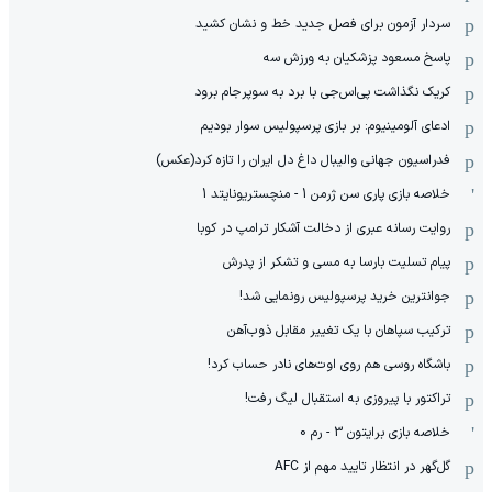
سردار آزمون برای فصل جدید خط و نشان کشید
پاسخ مسعود پزشکیان به ورزش سه
کریک نگذاشت پی‌اس‌جی با برد به سوپرجام برود
ادعای آلومینیوم: بر بازی پرسپولیس سوار بودیم
فدراسیون جهانی والیبال داغ دل ایران را تازه کرد(عکس)
خلاصه بازی پاری سن ژرمن 1 - منچستریونایتد 1
روایت رسانه عبری از دخالت آشکار ترامپ در کوبا
پیام تسلیت بارسا به مسی و تشکر از پدرش
جوانترین خرید پرسپولیس رونمایی شد!
ترکیب سپاهان با یک تغییر مقابل ذوب‌آهن
باشگاه روسی هم روی اوت‌های نادر حساب کرد!
تراکتور با پیروزی به استقبال لیگ رفت!
خلاصه بازی برایتون 3 - رم 0
گل‌گهر در انتظار تایید مهم از ‌AFC