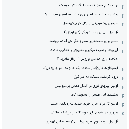
برنامه نیم فصل نخست لیگ برتر اعلام شد
پیشنهاد جدید سپاهان برای جذب مدافع پرسپولیس!
سومین برد مورینیو با رئال در پیش‌فصل
گل اول ناپولی به سلتاویگو (دی لورنزو)
مسی برای سخت‌ترین سفر زندگی‌اش آماده می‌شود
آبی‌پوشان شایعه درگیری مدیریتی را تکذیب کردند
خلاصه بازی فرنتس واروش 1 - رئال مادرید 2
ایشیکاوا‌ها تاریخ‌ساز شدند: یک خانواده، دو جایزه بزرگ
ورود فرمانده سنتکام به اسرائیل
اولین پیروزی نوری در آبادان مقابل پرسپولیس
پیشنهاد لیل طارمی را وسوسه کرد
اولین گل برای رئال: خرید جدید به رویایش رسید
پیروزی در آخرین بازی دوستانه در ورزشگاه خانگی
گل اول آلومینیوم به پرسپولیس توسط عباس کهریزی