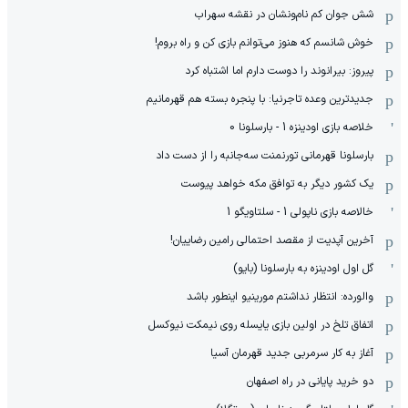
شش جوان کم نام‌و‌نشان در نقشه سهراب
خوش شانسم که هنوز می‌توانم بازی کن و راه بروم!
پیروز: بیرانوند را دوست دارم اما اشتباه کرد
جدیدترین وعده تاجرنیا: با پنجره بسته هم قهرمانیم
خلاصه بازی اودینزه 1 - بارسلونا 0
بارسلونا قهرمانی تورنمنت سه‌جانبه را از دست داد
یک کشور دیگر به توافق مکه خواهد پیوست
خالاصه بازی ناپولی 1 - سلتاویگو 1
آخرین آپدیت از مقصد احتمالی رامین رضاییان!
گل اول اودینزه به بارسلونا (بایو)
والورده: انتظار نداشتم مورینیو اینطور باشد
اتفاق تلخ در اولین بازی یایسله روی نیمکت نیوکسل
آغاز به کار سرمربی جدید قهرمان آسیا
دو خرید پایانی در راه اصفهان