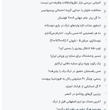
کمپانی: بررسی بازار نقل‌وانتقالات وظیفه من نیست
مخالفت ملوان با جدایی گزینه احتمالی پرسپولیس
10 گل برتر جام جهانی 2008 فوتسال
تساوی جذاب تازه واردهای لیگ در بازی دوستانه
به هر تصمیمی که مسی بگیرد، احترام می‌گذارم
نوستالژی، میلان 5 - ناپولی 2 (2007/2008)
توپ طلا انتقال رودری را رسمی کرد!
مسیر وحشتناک برای ستاره زن ورزش ایران!
یک رکورد ویژه برای ستاره دفاعی تراکتور
مس رفسنجان حضور در لیگ یک را پذیرفت!
رسمی: وینگر 60 میلیونی رئال به فیورنتینا پیوست
6 گل استثنایی از فرانک لمپارد
برترین گل‌های رونالدو در النصر
آخرین محک دو تیم اصفهانی قبل از لیگ
مورینیو هرگز نباید می‌رفت که برگردد!