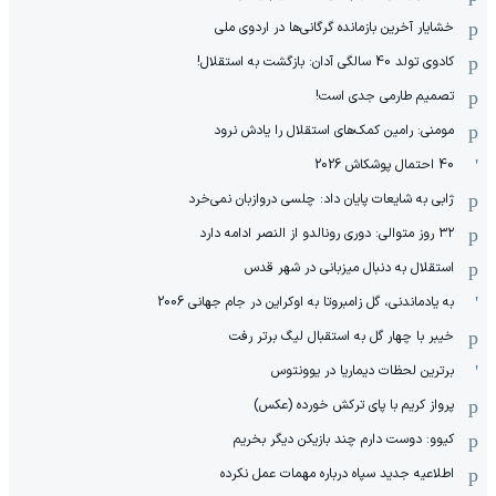
خشایار آخرین بازمانده گرگانی‌ها در اردوی ملی
کادوی تولد 40 سالگی آدان: بازگشت به استقلال!
تصمیم طارمی جدی است!
مومنی: رامین کمک‌های استقلال را یادش نرود
40 احتمال پوشکاش 2026
ژابی به شایعات پایان داد: چلسی دروازبان نمی‌خرد
۳۲ روز متوالی: دوری رونالدو از النصر ادامه دارد
استقلال به دنبال میزبانی در شهر قدس
به یادماندنی، گل زامبروتا به اوکراین در جام جهانی 2006
خیبر با چهار گل به استقبال لیگ برتر رفت
برترین لحظات دیماریا در یوونتوس
پرواز کریم با پای ترکش خورده (عکس)
کیوو: دوست دارم چند بازیکن دیگر بخریم
اطلاعیه جدید سپاه درباره مهمات عمل نکرده