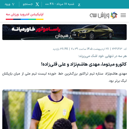
شنبه ۱۷ مرداد
-
00:48
جستجو
ورود
اپلیکیشن اندروید ورزش سه
کد:
2361613
27 اردیبهشت 1405 ساعت 20:39
38.4K
بازدید
هر سه در تنهایی خود اشک می‌ریزند؛
کائورو میتوما، مهدی هاشم‌نژاد و علی قلی‌‌زاده!
مهدی هاشم‌نژاد ستاره تیم تراکتور بزرگ‌ترین خط خورده لیست تیم ملی از میان بازیکنان
لیگ برتر بود.