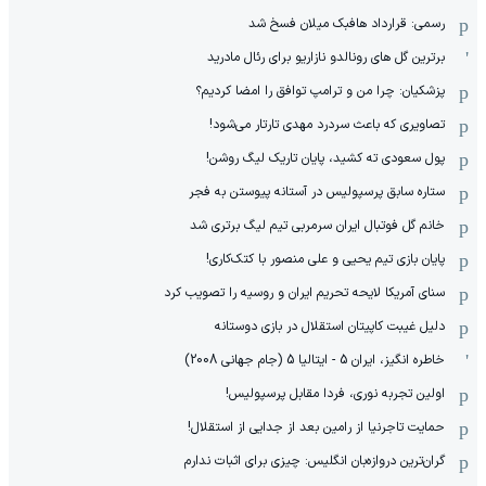
رسمی: قرارداد هافبک میلان فسخ شد
برترین گل های رونالدو نازاریو برای رئال مادرید
پزشکیان: چرا من و ترامپ توافق را امضا کردیم؟
تصاویری که باعث سردرد مهدی تارتار می‌شود!
پول سعودی ته کشید، پایان تاریک لیگ روشن!
ستاره سابق پرسپولیس در آستانه پیوستن به فجر
خانم گل فوتبال ایران سرمربی تیم لیگ برتری شد
پایان بازی تیم یحیی و علی منصور با کتک‌کاری!
سنای آمریکا لایحه تحریم ایران و روسیه را تصویب کرد
دلیل غیبت کاپیتان استقلال در بازی دوستانه
خاطره انگیز، ایران 5 - ایتالیا 5 (جام جهانی 2008)
اولین تجربه نوری، فردا مقابل پرسپولیس!
حمایت تاجرنیا از رامین بعد از جدایی از استقلال!
گران‌ترین دروازه‌بان انگلیس: چیزی برای اثبات ندارم