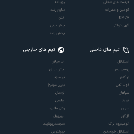
فرصت های شغلی
روزنامه
قوانین و مقررات
نتایج زنده
DMCA
آنتن
آگهی دولتی
پیش بینی
پخش زنده
تیم های داخلی
تیم های خارجی
استقلال
آث میلان
پرسپولیس
اینتر میلان
تراکتور
بارسلونا
ذوب آهن
بایرن مونیخ
سپاهان
آرسنال
فولاد
چلسی
ملوان
رئال مادرید
گل‌گهر
لیورپول
آلومینیوم اراک
منچستریونایتد
استقلال خوزستان
یوونتوس