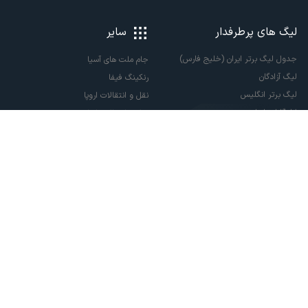
لیگ های پرطرفدار
سایر
جدول لیگ برتر ایران (خلیج فارس)
جام ملت های آسیا
لیگ آزادگان
رنکینگ فیفا
لیگ برتر انگلیس
نقل و انتقالات اروپا
لالیگا اسپانیا
نقل و انتقالات ایران
سری آ ایتالیا
پاری سن ژرمن
لیگ قهرمانان اروپا
لیگ نخبگان آسیا
لیگ قهرمانان آسیا دو
لیگ برتر فوتسال
تمام حقوق مادی و معنوی این سایت متعلق به ورزش سه می باشد. شما می توانید از