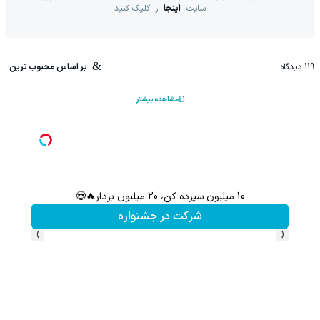
سایت
اینجا
را کلیک کنید
119
دیدگاه
بر اساس محبوب ترین
مشاهده بیشتر
10 میلیون سپرده کن، 20 میلیون بردار🔥😍
این پک 
شرکت در جشنواره
›
‹