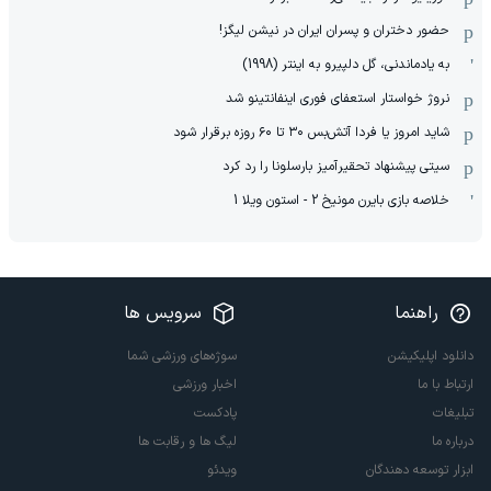
حضور دختران و پسران ایران در نیشن لیگز!
به یادماندنی، گل دلپیرو به اینتر (1998)
نروژ خواستار استعفای فوری اینفانتینو شد
شاید امروز یا فردا آتش‌بس ۳۰ تا ۶۰ روزه برقرار شود
سیتی پیشنهاد تحقیرآمیز بارسلونا را رد کرد
خلاصه بازی بایرن مونیخ 2 - استون ویلا 1
راهنما
سرویس ها
دانلود اپلیکیشن
سوژه‌های ورزشی شما
ارتباط با ما
اخبار ورزشی
تبلیغات
پادکست
درباره ما
لیگ ها و رقابت ها
ابزار توسعه دهندگان
ویدئو