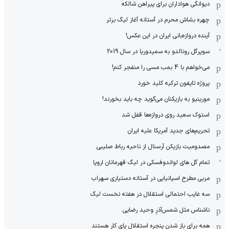
دیوانگی هواداران برای پیراهن شالکه
چهره بشاش محرم در آستانه آغاز لیگ برتر
آینده دروازه‌بانی ایران در این عکس!
سوپرگل رونالدو به سمپدوریا در سال 2019
می‌خواهم با 4 بمب مسی را منفجر کنم!
پروژه تایفون ترکیه کلید خورد
مورینیو به بازیکنان می‌گوید چه باید بخورند!
استوک سعید روی دروازه‌ها قفل شد
تحریم‌های جدید آمریکا علیه ایران
مصدومیت بازیکن آرسنال از ناحیه رباط صلیبی
تمام گل های لواندوفسکی در لیگ قهرمانان اروپا
مربی مطرح اسپانیایی در آستانه دستیاری سهراب
سه غایب احتمالی استقلال در هفته نخست لیگ
ناشناس مثل شمس‌آذرِ وحید رضایی
همه برای باز شدن پنجره استقلال پای کار هستند