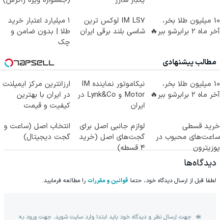
یکبار شارژ
(جشنواره ویژه زاگرس)
🔥
10 میلیون طلا بخر،
IM LS7 لوکس ترین
۱ میلیارد اعتبار خرید
آخر ماه 2 برابرشو ببر🔥
شاسی بلند برقی ایران
طلا | بدون ضامن و
چک
مطالب پیشنهادی
10 میلیون طلا بخر،
نیکاموتور نماینده IM
ارزانترین مرکز ایمپلنت
آخر ماه 2 برابرشو ببر🔥
Motor و Lynk&Co در
در ایران با بهترین
ایران
کیفیت و قیمت
خرید قسطی
لوازم جانبی اصل برای
انتخاب اصل (ساعت و
ساعت‌های محبوب در
گجت‌های اصل (خرید
گجت دیجیتال)
پوزیترون
۴ قسطه)
دیدگاه‌ها
لطفا قبل از ارسال دیدگاه خود، حتما
قوانین و مقررات
را مطالعه فرمایید.
جهت ارسال نظر و دیدگاه خود باید ابتدا وارد سایت شوید. جهت ورود به