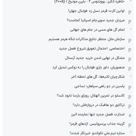
خاطره انگیز، یوونتوس 2 - بایرن مونیخ 1 (2005)
اولین کارت قرمز نسل زد فوتبال جهان!
میزبان جدید سوپرجام اسپانیا کجاست؟
تمام گل های مسی در جام های جهانی
سازمان ملل: منتظر نتایج مذاکرات تنگه هرمز هستیم
اختصاصی: احتمال تعویق شروع فصل جدید
مشکل در نهایی شدن خرید جدید آرسنال
منصوریان: داور بازی فوتبال را به بوکس تبدیل کرد
شکارچیان ثانیه‌ها، گل های لحظه آخر
یاسین در دو راهی سپاهان- نساجی
کانسلو در تمرین الهلال: رویای بارسا نابود شد؟
تراکتور دو هافبک در دروازه‌اش دارد!
استارت فصل جدید تنها نماینده البرز
گزینه جذاب پرسپولیس: اژدهای قرمز!
ستاره تیم ملی تکواندو خبرنگار شدند!