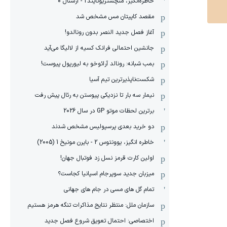
خاطره‌انگیز، منچستریونایتد2 - آرسنال 0
مقصد کاپیتان مس مشخص شد
آغاز فصل جدید النصر بدون رونالدو!
جانشین احتمالی فرانک کسیه از لالیگا می‌آید
بمب شبانه: رونالد آرائوخو به لیورپول پیوست!
شکست‌ناپذیرترین تیم آسیا
نیمار سه بار تا نزدیکی پیوستن به رئال پیش رفت
برترین لحظات موتو GP در سال 2026
دو خرید بعدی پرسپولیس مشخص شدند
خاطره انگیز، یوونتوس 2 - بایرن مونیخ 1 (2005)
اولین کارت قرمز نسل زد فوتبال جهان!
میزبان جدید سوپرجام اسپانیا کجاست؟
تمام گل های مسی در جام های جهانی
سازمان ملل: منتظر نتایج مذاکرات تنگه هرمز هستیم
اختصاصی: احتمال تعویق شروع فصل جدید