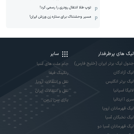
توپ طلا انتقال رودری را رسمی کرد!
مسیر وحشتناک برای ستاره زن ورزش ایران!
لیگ های پرطرفدار
سایر
جدول لیگ برتر ایران (خلیج فارس)
جام ملت های آسیا
لیگ آزادگان
رنکینگ فیفا
لیگ برتر انگلیس
نقل و انتقالات اروپا
لالیگا اسپانیا
نقل و انتقالات ایران
سری آ ایتالیا
پاری سن ژرمن
لیگ قهرمانان اروپا
لیگ نخبگان آسیا
لیگ قهرمانان آسیا دو