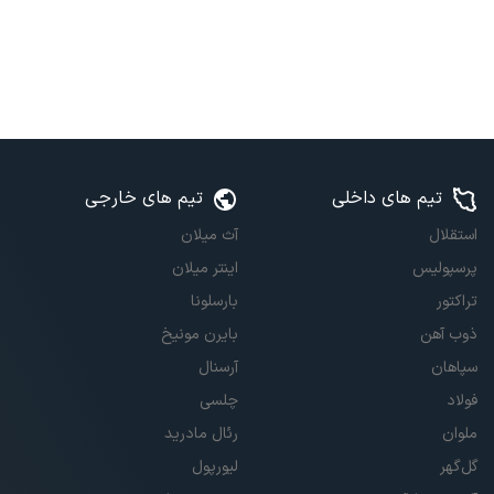
تیم های داخلی
تیم های خارجی
استقلال
آث میلان
پرسپولیس
اینتر میلان
تراکتور
بارسلونا
ذوب آهن
بایرن مونیخ
سپاهان
آرسنال
فولاد
چلسی
ملوان
رئال مادرید
گل‌گهر
لیورپول