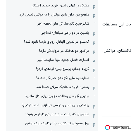
مشکل در نهایی شدن خرید جدید آرسنال
منصوریان: داور بازی فوتبال را به بوکس تبدیل کرد
شکارچیان ثانیه‌ها، گل های لحظه آخر
یت این مسابقات
یاسین در دو راهی سپاهان- نساجی
کانسلو در تمرین الهلال: رویای بارسا نابود شد؟
فغانستان، مراکش،
تراکتور دو هافبک در دروازه‌اش دارد!
استارت فصل جدید تنها نماینده البرز
گزینه جذاب پرسپولیس: اژدهای قرمز!
ستاره تیم ملی تکواندو خبرنگار شدند!
رسمی: قرارداد هافبک میلان فسخ شد
برترین گل های رونالدو نازاریو برای رئال مادرید
پزشکیان: چرا من و ترامپ توافق را امضا کردیم؟
تصاویری که باعث سردرد مهدی تارتار می‌شود!
پول سعودی ته کشید، پایان تاریک لیگ روشن!