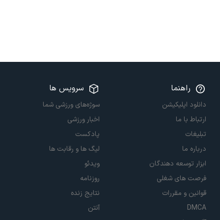
راهنما
سرویس ها
دانلود اپلیکیشن
سوژه‌های ورزشی شما
ارتباط با ما
اخبار ورزشی
تبلیغات
پادکست
درباره ما
لیگ ها و رقابت ها
ابزار توسعه دهندگان
ویدئو
فرصت های شغلی
روزنامه
قوانین و مقررات
نتایج زنده
DMCA
آنتن