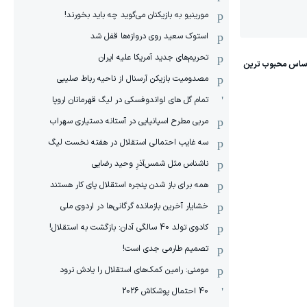
مورینیو به بازیکنان می‌گوید چه باید بخورند!
استوک سعید روی دروازه‌ها قفل شد
تحریم‌های جدید آمریکا علیه ایران
مصدومیت بازیکن آرسنال از ناحیه رباط صلیبی
تمام گل های لواندوفسکی در لیگ قهرمانان اروپا
مربی مطرح اسپانیایی در آستانه دستیاری سهراب
سه غایب احتمالی استقلال در هفته نخست لیگ
ناشناس مثل شمس‌آذرِ وحید رضایی
همه برای باز شدن پنجره استقلال پای کار هستند
خشایار آخرین بازمانده گرگانی‌ها در اردوی ملی
کادوی تولد 40 سالگی آدان: بازگشت به استقلال!
تصمیم طارمی جدی است!
مومنی: رامین کمک‌های استقلال را یادش نرود
40 احتمال پوشکاش 2026