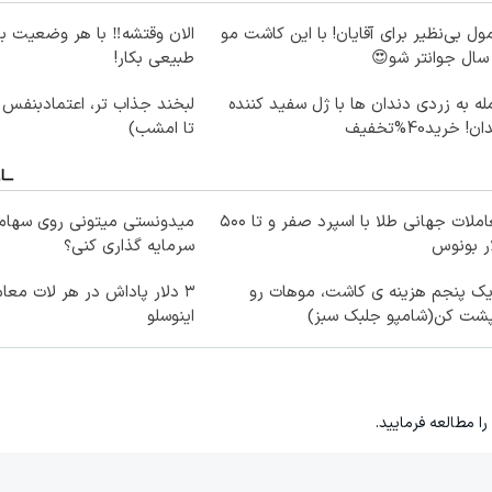
ول بی‌نظیر برای آقایان! با این کاشت مو
الان وقتشه‼️ با هر وضعیت ب
طبیعی بکار!
ه به زردی دندان ها با ژل سفید کننده
لبخند جذاب تر، اعتمادبنفس
ن! خرید40%تخفیف
تا امشب)
معاملات جهانی طلا با اسپرد صفر و تا ۵۰۰
میدونستی میتونی روی سهام
ر بونوس
سرمایه گذاری کنی؟
یک پنجم هزینه ی کاشت، موهات رو
۳ دلار پاداش در هر لات معام
پشت کن(شامپو جلبک سبز)
اینوسلو
را مطالعه فرمایید.