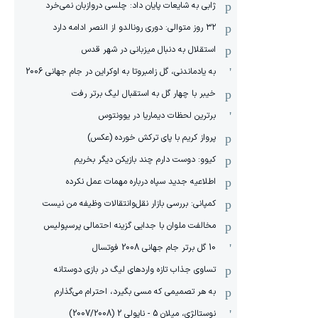
ژابی به شایعات پایان داد: چلسی دروازبان نمی‌خرد
۳۲ روز متوالی: دوری رونالدو از النصر ادامه دارد
استقلال به دنبال میزبانی در شهر قدس
به یادماندنی، گل زامبروتا به اوکراین در جام جهانی 2006
خیبر با چهار گل به استقبال لیگ برتر رفت
برترین لحظات دیماریا در یوونتوس
پرواز کریم با پای ترکش خورده (عکس)
کیوو: دوست دارم چند بازیکن دیگر بخریم
اطلاعیه جدید سپاه درباره مهمات عمل نکرده
کمپانی: بررسی بازار نقل‌وانتقالات وظیفه من نیست
مخالفت ملوان با جدایی گزینه احتمالی پرسپولیس
10 گل برتر جام جهانی 2008 فوتسال
تساوی جذاب تازه واردهای لیگ در بازی دوستانه
به هر تصمیمی که مسی بگیرد، احترام می‌گذارم
نوستالژی، میلان 5 - ناپولی 2 (2007/2008)