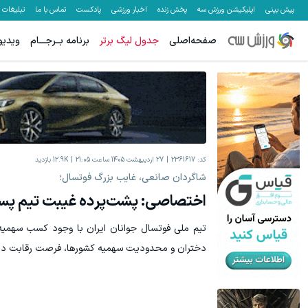
پیش بینی
اپلیکیشن ورزش سه
پخش زنده
اخبار ورزشی
پادکست
تماس با ما
تبلیغات
صفحه‌اصلی
جدول لیگ برتر
برنامه بــرجـــام
ویدیو
کد:
2361617
27 اردیبهشت 1405 ساعت 21:05
12.9K
بازدید
شاگردان صانعی، غایب بزرگ فوتسال؛
اختصاصی: پشت‌پرده غیبت تیم پسرا
تیم ملی فوتسال جوانان ایران با وجود کسب سهمیه
دختران و محدودیت سهمیه‌ کشورها، فرصت رقابت در ا