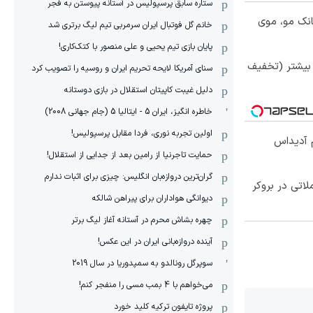
ستاره سابق پرسپولیس در آستانه پیوستن به فجر
انک مو، موی
خانم گل فوتبال ایران سرمربی تیم لیگ برتری شد
پایان بازی تیم یحیی و علی منصور با کتک‌کاری!
 بیشتر (تخفیف
سنای آمریکا لایحه تحریم ایران و روسیه را تصویب کرد
دلیل غیبت کاپیتان استقلال در بازی دوستانه
خاطره انگیز، ایران 5 - ایتالیا 5 (جام جهانی 2008)
اولین تجربه نوری، فردا مقابل پرسپولیس!
 آدیداس
حمایت تاجرنیا از رامین بعد از جدایی از استقلال!
گران‌ترین دروازه‌بان انگلیس: چیزی برای اثبات ندارم
لاتی در بروکر
دیوانگی هواداران برای پیراهن شالکه
چهره بشاش محرم در آستانه آغاز لیگ برتر
آینده دروازه‌بانی ایران در این عکس!
سوپرگل رونالدو به سمپدوریا در سال 2019
می‌خواهم با 4 بمب مسی را منفجر کنم!
پروژه تایفون ترکیه کلید خورد