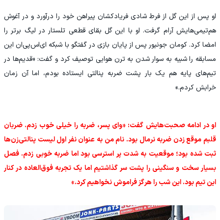
او پس از این گل از فرط شادی فریادکشان پیراهن خود را درآورد و در آغوش
هم‌تیمی‌هایش آرام گرفت. او با این گل بقای قطعی تلستار در لیگ برتر را
امضا کرد. کومان جونیور پس از پایان بازی در گفتگو با شبکه ای‌اس‌پی‌ان این
مسابقه را شبیه به سوار شدن به ترن هوایی توصیف کرد و گفت: «قدیم‌ها در
تیم‌های پایه هم یک بار پشت ضربه پنالتی ایستاده بودم، اما آن زمان
خرابش کردم.»
او در ادامه صحبت‌هایش گفت: «وای پسر، ضربه را خیلی خوب زدم. ضربان
قلبم موقع زدن ضربه نرمال بود. نام من به عنوان نفر اول لیست پنالتی‌زن‌ها
ثبت شده بود؛ موقعیت به شدت پر استرسی بود اما ضربه خوبی زدم. فصل
بسیار سخت و سنگینی را پشت سر گذاشتیم اما یک تجربه فوق‌العاده در کنار
این تیم بود. این شب را هرگز فراموش نخواهیم کرد.»