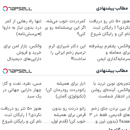
مطالب پیشنهادی
هنوز 50 تتر رو دریافت
کمردردت خوب می‌شه،
تنها راه رهایی از کمر
نکردی؟ | رایگان ثبت
اگر این پرسشنامه رو پر
درد بدون نیاز به دارو!
نام کن و رایگان شروع
کنی!!
(◂پرسش‌نامه)
کن!
والکس: پلتفرم پیشرفته
این دکتر شیرازی کرم
والکس: بازار امن برای
برای معامله و
ترمیم زخم ایرانی را
خرید و فروش
سرمایه‌گذاری ایمن
ساخت!!!
دارایی‌های دیجیتال
مطالب پیشنهادی
تجربه‌ی نوین ترید با
1بار برای همیشه
مس، نقره، نفت و گاز؛
والکس، آینده‌ای روشن
زانودردت رودرمان کن!
چهار دارایی جهانی در
در انتظار شماست
(تکنولوژی آلمان)
یک سبد
◂پرسشنامه▸
از بین بردن جای زخم
زانو دردت رو بدون
هنوز 50 تتر رو دریافت
های قدیمی، فقط در 3
قرص برای همیشه
نکردی؟ | رایگان ثبت
هفته!! (بدون لیزر و
خوب کن! (قدم اول،
نام کن و رایگان شروع
جراحی)
پرسش‌نامه)
کن!