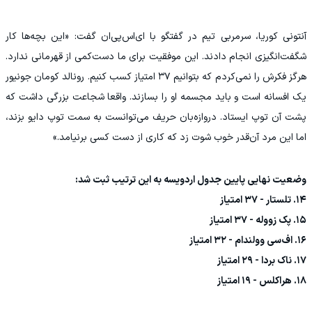
آنتونی کوریا، سرمربی تیم در گفتگو با ای‌اس‌پی‌ان گفت: «این بچه‌ها کار
شگفت‌انگیزی انجام دادند. این موفقیت برای ما دست‌کمی از قهرمانی ندارد.
هرگز فکرش را نمی‌کردم که بتوانیم ۳۷ امتیاز کسب کنیم. رونالد کومان جونیور
یک افسانه است و باید مجسمه او را بسازند. واقعا شجاعت بزرگی داشت که
پشت آن توپ ایستاد. دروازه‌بان حریف می‌توانست به سمت توپ دایو بزند،
اما این مرد آن‌قدر خوب شوت زد که کاری از دست کسی برنیامد.»
وضعیت نهایی پایین جدول اردویسه به این ترتیب ثبت شد:
۱۴. تلستار - ۳۷ امتیاز
۱۵. پک زووله - ۳۷ امتیاز
۱۶. اف‌سی وولندام - ۳۲ امتیاز
۱۷. ناک بردا - ۲۹ امتیاز
۱۸. هراکلس - ۱۹ امتیاز