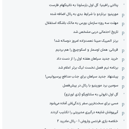
پنالتی رافینیا؛ گل اول بارسلونا به ناتینگهام فارست
مورینیو: برناردو با شرایط بدی به رئال اضافه شده
مهلت سه روزه سازمان بورس به مالک باشگاه استقلال
تاریخ احتمالی دربی مشخص شد
برنز المپیک مبینا نعمت‌زاده امروز دوساله شد!
قربانی: همان اوسمار و اسکوچیچ را هم بردیم
خرید جدید سپاهان هفته اول را از دست داد
برنامه نیم فصل نخست لیگ برتر اعلام شد
پیشنهاد جدید سپاهان برای جذب مدافع پرسپولیس!
سومین برد مورینیو با رئال در پیش‌فصل
گل اول ناپولی به سلتاویگو (دی لورنزو)
مسی برای سخت‌ترین سفر زندگی‌اش آماده می‌شود
آبی‌پوشان شایعه درگیری مدیریتی را تکذیب کردند
خلاصه بازی فرنتس واروش 1 - رئال مادرید 2