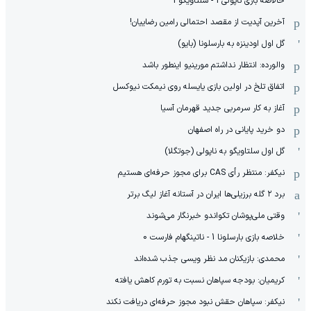
خالاصه بازی ناپولی 1 - سلتاویگو 1
آخرین آپدیت از مقصد احتمالی رامین رضاییان!
گل اول اودینزه به بارسلونا (بایو)
والورده: انتظار نداشتم مورینیو اینطور باشد
اتفاق تلخ در اولین بازی یایسله روی نیمکت نیوکسل
آغاز به کار سرمربی جدید قهرمان آسیا
دو خرید پایانی در راه اصفهان
گل اول سلتاویگو به ناپولی (جوتگلا)
نیکفر: منتظر رأی CAS برای مجوز حرفه‌ای هستیم
برد ۲ گله برزیلی‌ها ایران در آستانه آغاز لیگ برتر
وقتی ملی‌پوشان تکواندو خبرنگار می‌شوند
خلاصه بازی بارسلونا 1 - ناتینگهام فارست 0
محمدی: بازیکنان مد نظر ویسی جذب شده‌اند
کریمیان: بودجه سپاهان نسبت به تورم کاهش یافته
نیکفر: سپاهان حقش نبود مجوز حرفه‌ای دریافت نکند