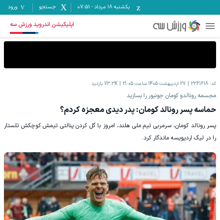
یکشنبه ۱۸ مرداد
-
07:51
جستجو
ورود
اپلیکیشن اندروید ورزش سه
کد:
2361618
27 اردیبهشت 1405 ساعت 21:05
73.3K
بازدید
مجسمه رونالدو کومان جونیور را بسازید
حماسه پسر رونالد کومان: پدر دیدی معجزه کردم؟
پسر رونالد کومان، سرمربی تیم ملی هلند، امروز با گل کردن پنالتی تیمش کوچکش تلستار
را در لیگ اردیویسه ماندگار کرد.