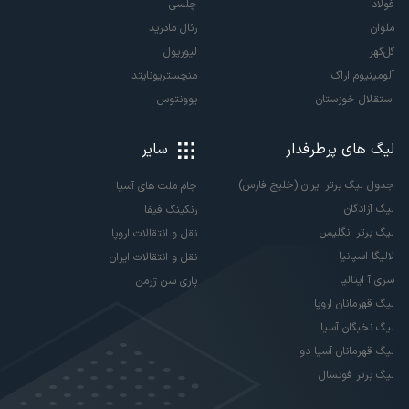
فولاد
چلسی
ملوان
رئال مادرید
گل‌گهر
لیورپول
آلومینیوم اراک
منچستریونایتد
استقلال خوزستان
یوونتوس
لیگ های پرطرفدار
سایر
جدول لیگ برتر ایران (خلیج فارس)
جام ملت های آسیا
لیگ آزادگان
رنکینگ فیفا
لیگ برتر انگلیس
نقل و انتقالات اروپا
لالیگا اسپانیا
نقل و انتقالات ایران
سری آ ایتالیا
پاری سن ژرمن
لیگ قهرمانان اروپا
لیگ نخبگان آسیا
لیگ قهرمانان آسیا دو
لیگ برتر فوتسال