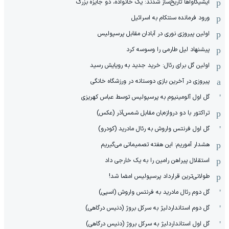
ایشیکاوا‌ها تاریخ‌ساز شدند: یک خانواده، دو جایزه بزرگ
ورود فرمانده سنتکام به اسرائیل
اولین پیروزی نوری در آبادان مقابل پرسپولیس
پیشنهاد لیل طارمی را وسوسه کرد
اولین گل برای رئال: خرید جدید به رویایش رسید
پیروزی در آخرین بازی دوستانه در ورزشگاه خانگی
گل اول آلومینیوم به پرسپولیس توسط عباس کهریزی
تراکتور با دو دروازه‌بان مقابل شمس‌آذر (عکس)
گل اول فرنتس واروش به رئال مادرید (کودرو)
هشدار آموریم: این هفته تصمیماتی می‌گیریم
استقلال پیراهن رامین را به یک خارجی داد
طولانی‌ترین قرارداد پرسپولیس امضا شد!
گل دوم رئال مادرید به فرنتس واروش (اسپی)
گل دوم استانداردلیژ به سرکل بروژ (دنیس درگاهی)
گل اول استانداردلیژ به سرکل بروژ (دنیس درگاهی)