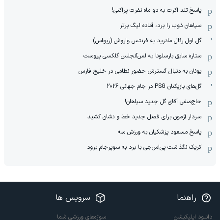
پاسخ تند اکرت به دو ماه نفرت پراکنی!
سپاهان ذوب را برد، آماده لیگ برتر
گل اول رئال مادرید به فرنتس واروش (ریواس)
ستاره سابق بارسلونا به لس‌آنجلس گلکسی پیوست
یونان به دنبال گسترش حضور نظامی در خلیج فارس
گل‌های بازیکنان PSG در جام جهانی 2026
حاج‌صفی آقای گل جدید سپاهان!
سردار آزمون برای فصل جدید خط و نشان کشید
پاسخ مسعود پزشکیان به ورزش سه
کریک نگذاشت پی‌اس‌جی با برد به سوپرجام برود
راهنما
سرویس ها
دانلود اپلیکیشن
سوژه‌های ورزشی شما