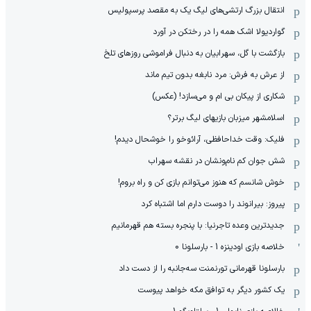
انتقال بزرگ ارتشی‌های لیگ یک به مقصد پرسپولیس
گواردیولا اشک همه را در رختکن در آورد
بازگشت با گل، سهرابیان به دنبال فراموشی روزهای تلخ
از عرش به فرش: مرد نابغه‌ بدون تیم ماند
شکاری از پیکان بی ام و می‌سازد! (عکس)
اسلامشهر میزبان بازیهای لیگ برتر؟
فلیک: وقت خداحافظی، آرائوخو را خوشحال دیدم!
شش جوان کم نام‌و‌نشان در نقشه سهراب
خوش شانسم که هنوز می‌توانم بازی کن و راه بروم!
پیروز: بیرانوند را دوست دارم اما اشتباه کرد
جدیدترین وعده تاجرنیا: با پنجره بسته هم قهرمانیم
خلاصه بازی اودینزه 1 - بارسلونا 0
بارسلونا قهرمانی تورنمنت سه‌جانبه را از دست داد
یک کشور دیگر به توافق مکه خواهد پیوست