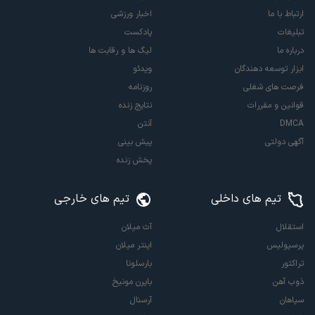
ارتباط با ما
اخبار ورزشی
تبلیغات
پادکست
درباره ما
لیگ ها و رقابت ها
ابزار توسعه دهندگان
ویدئو
فرصت های شغلی
روزنامه
قوانین و مقررات
نتایج زنده
DMCA
آنتن
آگهی دولتی
پیش بینی
پخش زنده
تیم های داخلی
تیم های خارجی
استقلال
آث میلان
پرسپولیس
اینتر میلان
تراکتور
بارسلونا
ذوب آهن
بایرن مونیخ
سپاهان
آرسنال