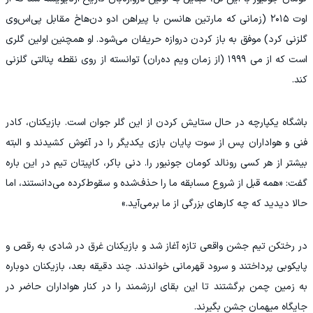
اوت ۲۰۱۵ (زمانی که مارتین هانسن با پیراهن ادو دن‌هاخ مقابل پی‌اس‌وی
گلزنی کرد) موفق به باز کردن دروازه حریفان می‌شود. او همچنین اولین گلری
است که از می ۱۹۹۹ (از زمان ویم ده‌ران) توانسته از روی نقطه پنالتی گلزنی
کند.
باشگاه یکپارچه در حال ستایش کردن از این گلر جوان است. بازیکنان، کادر
فنی و هواداران پس از سوت پایان بازی یکدیگر را در آغوش کشیدند و البته
بیشتر از هر کسی رونالد کومان جونیور را. دنی باکر، کاپیتان تیم در این باره
گفت: «همه قبل از شروع مسابقه ما را حذف‌شده و سقوط‌کرده می‌دانستند، اما
حالا دیدید که چه کارهای بزرگی از ما برمی‌آید.»
در رختکن تیم جشن واقعی تازه آغاز شد و بازیکنان غرق در شادی به رقص و
پایکوبی پرداختند و سرود قهرمانی خواندند. چند دقیقه بعد، بازیکنان دوباره
به زمین چمن برگشتند تا این بقای ارزشمند را در کنار هواداران حاضر در
جایگاه میهمان جشن بگیرند.