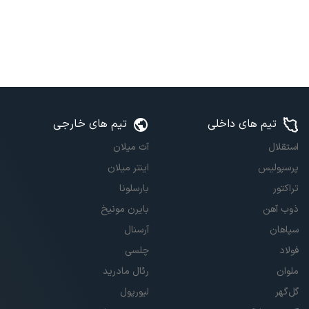
تیم های داخلی
تیم های خارجی
استقلال
آث میلان
پرسپولیس
اینتر میلان
تراکتور
بارسلونا
ذوب آهن
بایرن مونیخ
سپاهان
آرسنال
فولاد
چلسی
ملوان
رئال مادرید
گل‌گهر
لیورپول