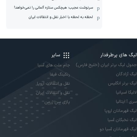
سرنوشت عجیب: هیچکس ستاره آلمانی را نمی‌خواهد!
لحظه به لحظه با اخبار نقل و انتقالات ایران
لیگ های پرطرفدار
سایر
جدول لیگ برتر ایران (خلیج فارس)
جام ملت های آسیا
لیگ آزادگان
رنکینگ فیفا
لیگ برتر انگلیس
نقل و انتقالات اروپا
لالیگا اسپانیا
نقل و انتقالات ایران
سری آ ایتالیا
پاری سن ژرمن
لیگ قهرمانان اروپا
لیگ نخبگان آسیا
لیگ قهرمانان آسیا دو