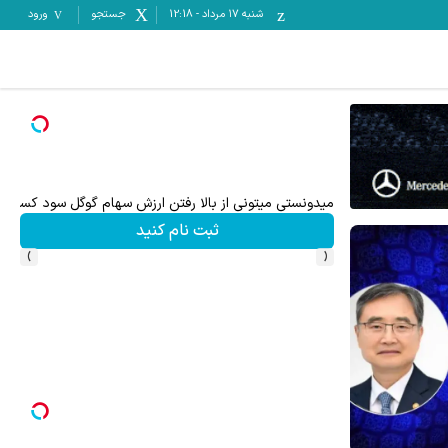
شنبه ۱۷ مرداد
-
12:18
جستجو
ورود
تا 70 درصد تخفیف محصولات جین وست + خرید در 4 قسط
میدونستی میتونی از بالا رفتن ارزش سهام گوگل سود کسب 
ثبت نام کنید
›
‹