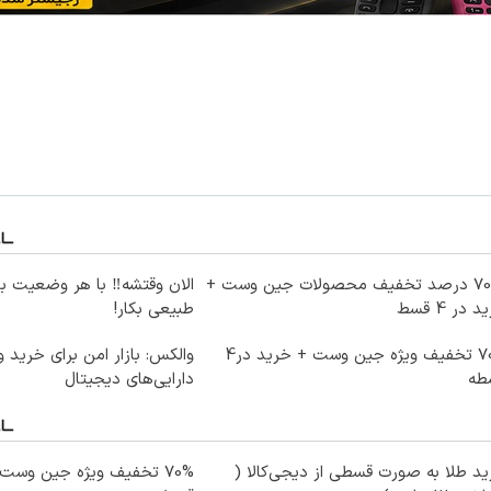
تا 70 درصد تخفیف محصولات جین وست +
الان وقتشه‼️ با هر وضعیت ب
 در 4 قسط
طبیعی بکار!
70% تخفیف ویژه جین وست + خرید در4
والکس: بازار امن برای خرید 
طه
دارایی‌های دیجیتال
د طلا به صورت قسطی از دیجی‌کالا (