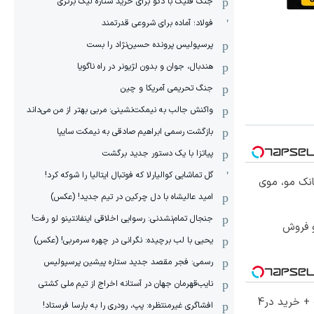
جنگ فلیک با دکو برای خرید ستاره لیگ برتری
فولاد؛ آماده برای شروعی قدرتمند
پرسپولیس پرونده حسین‌نژاد را بست
هندبال، جوان و بدون لژیونر در راه ناگویا
جنگ تحریمی آمریکا و چین
واکنش جالب به نیمکت‌نشینی: مربی بهتر از من می‌داند
بازگشت رسمی ابراهیم صادقی به نیمکت سایپا
پیاتزا با یک دستور جدید برگشت
گل تماشایی کوالیارلا که فوتبال ایتالیا را شوکه کرد!
انک مو، موی
امید عالیشاه با دل چرکین در تیم جدید! (عکس)
جنجال تمام‌نشدنی:‌ رسوایی اخلاقی اینفانتینو لو رفت!
و فروش
یحیی با لب برچیده: نگرانی در چهره سرمربی! (عکس)
رسمی: فجر مقصد جدید ستاره پیشین پرسپولیس
نایب‌قهرمان جهان در آستانه اخراج از تیم ملی کشتی
70% تخفیف ویژه جین وست + خرید در4
افشاگری غیرمنتظره: پپ، رودری را به بارسا فرستاد!