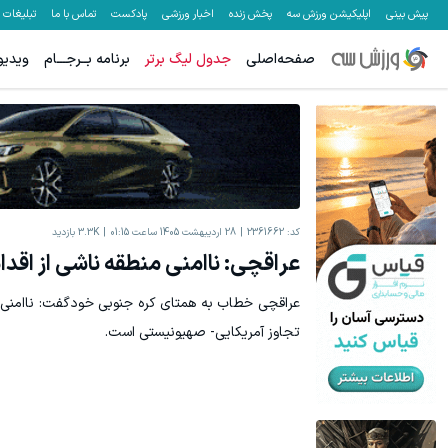
پیش بینی
اپلیکیشن ورزش سه
پخش زنده
اخبار ورزشی
پادکست
تماس با ما
تبلیغات
صفحه‌اصلی
جدول لیگ برتر
برنامه بــرجـــام
ویدیو
کد:
2361662
28 اردیبهشت 1405 ساعت 01:15
3.3K
بازدید
عراقچی: ناامنی منطقه ناشی از اقدا
عراقچی خطاب به همتای کره‌ جنوبی خودگفت: ناامنی 
تجاوز آمریکایی- صهیونیستی است.