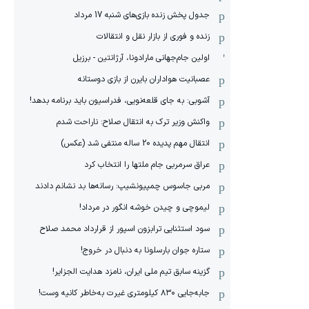
جدول پخش زنده بازی‌های شنبه 17 مرداد
زنده و فوری از بازار نقل و انتقالات
اولین جام‌جهانی مارادونا، آرژانتین - برزیل
عصبانیت هواداران بایرن از بازی دوستانه
آشوبی: به جای قلعه‌نویی، فدراسیون باید برنامه بدهد!
واکنش وزیر ترک به انتقال صلاح: ناراحت شدم
انتقال مهم پدیده 20 ساله منتفی شد (عکس)
عراق سرمربی جام ملتها را انتخاب کرد
مربی جاسوس چمپیونشیپ: رسانه‌ها بد نشانم دادند
لیموچی و چیدن خوشه انگور در مرداد!
سود استثنایی ترابزون اسپور از قرارداد محمد صلاح
ستاره جوان بارسلونا به دنبال در خروج!
گزینه سابق تیم ملی ایران، نامزد هدایت الجزایر!
جابه‌جایی ۸۳۰ کیلومتری غیرت به‌خاطر کانیه وست!