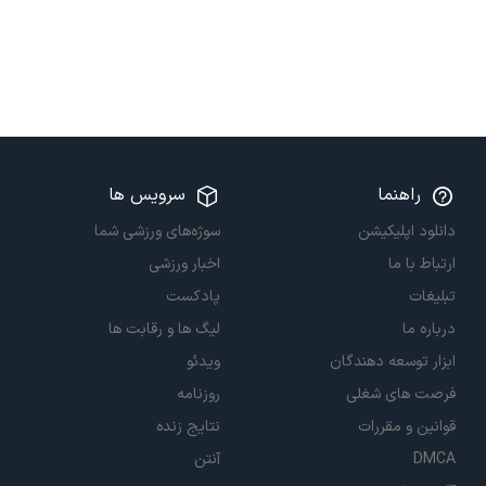
راهنما
سرویس ها
دانلود اپلیکیشن
سوژه‌های ورزشی شما
ارتباط با ما
اخبار ورزشی
تبلیغات
پادکست
درباره ما
لیگ ها و رقابت ها
ابزار توسعه دهندگان
ویدئو
فرصت های شغلی
روزنامه
قوانین و مقررات
نتایج زنده
DMCA
آنتن