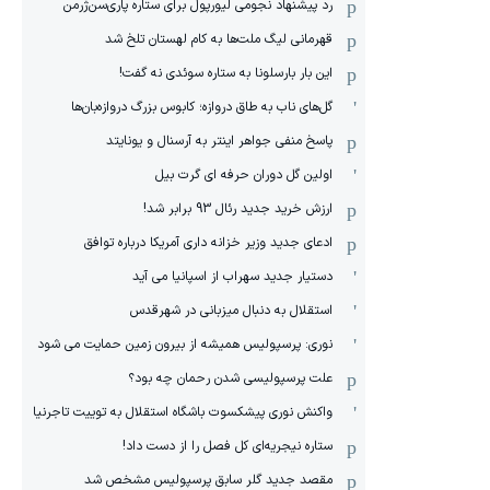
رد پیشنهاد نجومی لیورپول برای ستاره پاری‌سن‌ژرمن
قهرمانی لیگ ملت‌ها به کام لهستان تلخ شد
این بار بارسلونا به ستاره سوئدی نه گفت!
گل‌های ناب به طاق دروازه؛ کابوس بزرگ دروازه‌بان‌ها
پاسخ منفی جواهر اینتر به آرسنال و یونایتد
اولین گل دوران حرفه ای گرت بیل
ارزش خرید جدید رئال 93 برابر شد!
ادعای جدید وزیر خزانه داری آمریکا درباره توافق
دستیار جدید سهراب از اسپانیا می آید
استقلال به دنبال میزبانی در شهرقدس
نوری: پرسپولیس همیشه از بیرون زمین حمایت می شود
علت پرسپولیسی شدن رحمان چه بود؟
واکنش نوری پیشکسوت باشگاه استقلال به توییت تاجرنیا
ستاره نیجریه‌ای کل فصل را از دست داد!
مقصد جدید گلر سابق پرسپولیس مشخص شد