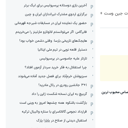
آخرین بازی دوستانه پرسپولیس برای لیگ برتر
لات جین وست +
برگزاری اردوی مشترک تیراندازان ایران و چین
حضور یک نماینده ایران در مسابقات شیرجه قهرمانی
فابرگاس: اگر می‌توانستم لائوتارو مارتینز را می‌خریدم
هایجک‌های تاریخی بارسا: وقتی دشمن خواب بود!
دستیار قلعه نویی در تیم ملی ایتالیا
تارتار علیه جاسوسی در پرسپولیس
چرا استقلال به فکر خرید سردار آزمون افتاد؟
سبزپوشان خرم‌آباد برای فصل جدید آماده می‌شوند
۳+۱ جانشین رودری در رئال مادرید!
گربیچ به ایران نسخه شکست ژاپن را داد
بازگشت باشکوه: همه چشم‌ها امروز به وینی است
قرارداد نجومی گالاتاسرای با ستاره والیبال ترکیه
استقبال دیدنی از صلاح در پاپارا پارک