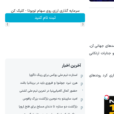
سرمایه گذاری ارزی روی سهام تویوتا - کلیک کن
تا 70 درصد تخفیف محصولات جین وست + خرید در 4 قسط
ثبت نام کنید
›
‹
مدهای جهانی آن،
 جنایات ارتکابی
آخرین اخبار
استارت تیم ملی بوکس برای رینگ ناگویا
اری کرد روندهای
هرن: نبرد جوشوا و فیوری باید در بریتانیا باشد
حضور کمال کامیابی‌نیا در تمرین تیم ملی کشتی
امید ساپینتو به دومین بازگشت بزرگ پافوس
بازگشت دو ستاره: تا دندان مسلح برای فتح اروپا