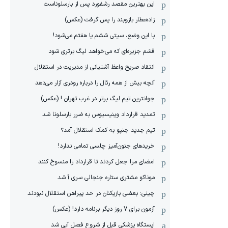
این بهترین مقصد رشفورد پس از بارسلوناست
زاده‌عطار بازوبند را پس گرفت (عکس)
با این وضع، سیتی ششم یا هفتم می‌شود!
قشم جزیره‌ای که می‌خواهد لیگ برتری شود
انتقاد صریح واعظ آشتیانی از مدیریت در استقلال
آنچه بیش از همه رئال را درباره رودری آزار می‌دهد
جوانترین تیم لیگ برتر در غرب تهران ! (عکس)
تمدید قرارداد وینیسیوس به ضرر بارسلونا شد
تیم جدید جنپو به کمک استقلال آمد؟
خریدهای جنون‌آمیز چلسی تمامی ندارد!
امضای مرا جعل کردند تا قرارداد را منسوخ کنند
موناکو مشتری ستاره جنجالی سری آ شد
چینی: بعضی بازیکنان در حد پیراهن استقلال نبودند
آزمون برای 7 روز دیگر برنامه دارد! (عکس)
ایستگاه پزشکی قبل از شروع فصل آبی شد