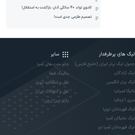
کادوی تولد 40 سالگی آدان: بازگشت به استقلال!
تصمیم طارمی جدی است!
لیگ های پرطرفدار
سایر
جدول لیگ برتر ایران (خلیج فارس)
جام ملت های آسیا
لیگ آزادگان
رنکینگ فیفا
لیگ برتر انگلیس
نقل و انتقالات اروپا
لالیگا اسپانیا
نقل و انتقالات ایران
سری آ ایتالیا
پاری سن ژرمن
لیگ قهرمانان اروپا
لیگ نخبگان آسیا
لیگ قهرمانان آسیا دو