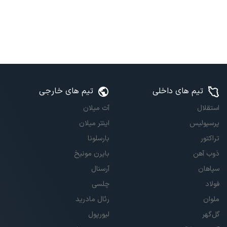
تیم های داخلی
تیم های خارجی
استقلال
آث میلان
پرسپولیس
اینتر میلان
تراکتور
بارسلونا
ذوب آهن
بایرن مونیخ
سپاهان
آرسنال
فولاد
چلسی
ملوان
رئال مادرید
گل‌گهر
لیورپول