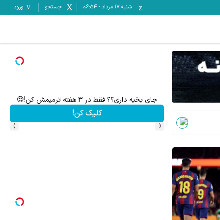
شنبه ۱۷ مرداد
-
06:54
جستجو
ورود
جای بخیه داری؟؟ فقط در 3 هفته ترمیمش کن!😍
جای 
کلیک کن!
›
‹