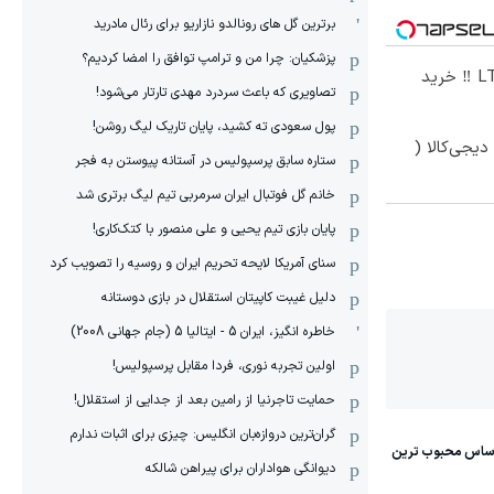
برترین گل های رونالدو نازاریو برای رئال مادرید
پزشکیان: چرا من و ترامپ توافق را امضا کردیم؟
جشنواره فروش مودم های LTE ‼️ خرید
تصاویری که باعث سردرد مهدی تارتار می‌شود!
پول سعودی ته کشید، پایان تاریک لیگ روشن!
یجی‌کالا (
ستاره سابق پرسپولیس در آستانه پیوستن به فجر
خانم گل فوتبال ایران سرمربی تیم لیگ برتری شد
پایان بازی تیم یحیی و علی منصور با کتک‌کاری!
سنای آمریکا لایحه تحریم ایران و روسیه را تصویب کرد
دلیل غیبت کاپیتان استقلال در بازی دوستانه
خاطره انگیز، ایران 5 - ایتالیا 5 (جام جهانی 2008)
اولین تجربه نوری، فردا مقابل پرسپولیس!
حمایت تاجرنیا از رامین بعد از جدایی از استقلال!
گران‌ترین دروازه‌بان انگلیس: چیزی برای اثبات ندارم
دیوانگی هواداران برای پیراهن شالکه