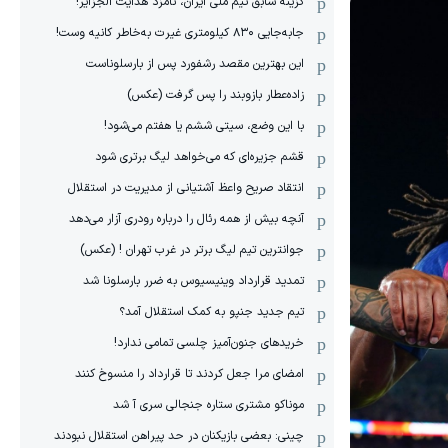
گزینه سابق تیم ملی ایران، نامزد هدایت الجزایر!
جابه‌جایی ۸۳۰ کیلومتری غیرت به‌خاطر کانیه وست!
این بهترین مقصد رشفورد پس از بارسلوناست
زاده‌عطار بازوبند را پس گرفت (عکس)
با این وضع، سیتی ششم یا هفتم می‌شود!
قشم جزیره‌ای که می‌خواهد لیگ برتری شود
انتقاد صریح واعظ آشتیانی از مدیریت در استقلال
آنچه بیش از همه رئال را درباره رودری آزار می‌دهد
جوانترین تیم لیگ برتر در غرب تهران ! (عکس)
تمدید قرارداد وینیسیوس به ضرر بارسلونا شد
تیم جدید جنپو به کمک استقلال آمد؟
خریدهای جنون‌آمیز چلسی تمامی ندارد!
امضای مرا جعل کردند تا قرارداد را منسوخ کنند
موناکو مشتری ستاره جنجالی سری آ شد
چینی: بعضی بازیکنان در حد پیراهن استقلال نبودند