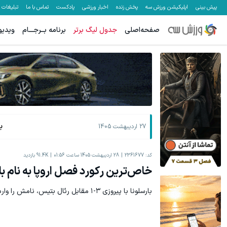
پیش بینی
اپلیکیشن ورزش سه
پخش زنده
اخبار ورزشی
پادکست
تماس با ما
تبلیغات
صفحه‌اصلی
جدول لیگ برتر
برنامه بــرجـــام
ویدیو
ب
27 اردیبهشت 1405
کد:
2361677
28 اردیبهشت 1405 ساعت 01:56
91.4K
بازدید
خاص‌ترین رکورد فصل اروپا به نام با
بارسلونا با پیروزی ۳-۱ مقابل رئال بتیس، نامش را وارد تاریخ فوتبال اروپا کرد.