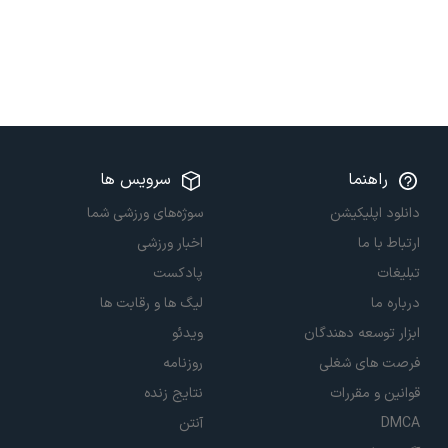
راهنما
سرویس ها
دانلود اپلیکیشن
سوژه‌های ورزشی شما
ارتباط با ما
اخبار ورزشی
تبلیغات
پادکست
درباره ما
لیگ ها و رقابت ها
ابزار توسعه دهندگان
ویدئو
فرصت های شغلی
روزنامه
قوانین و مقررات
نتایج زنده
DMCA
آنتن