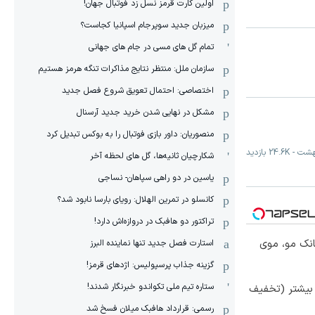
اولین کارت قرمز نسل زد فوتبال جهان!
میزبان جدید سوپرجام اسپانیا کجاست؟
تمام گل های مسی در جام های جهانی
سازمان ملل: منتظر نتایج مذاکرات تنگه هرمز هستیم
اختصاصی: احتمال تعویق شروع فصل جدید
مشکل در نهایی شدن خرید جدید آرسنال
منصوریان: داور بازی فوتبال را به بوکس تبدیل کرد
-
24.6K
بازدید
شکارچیان ثانیه‌ها، گل های لحظه آخر
یاسین در دو راهی سپاهان- نساجی
کانسلو در تمرین الهلال: رویای بارسا نابود شد؟
تراکتور دو هافبک در دروازه‌اش دارد!
انک مو، موی
استارت فصل جدید تنها نماینده البرز
گزینه جذاب پرسپولیس: اژدهای قرمز!
ستاره تیم ملی تکواندو خبرنگار شدند!
 بیشتر (تخفیف
رسمی: قرارداد هافبک میلان فسخ شد