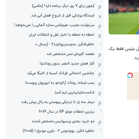
آزمون برای 7 روز دیگر برنامه دارد! (عکس)
ایستگاه پزشکی قبل از شروع فصل آبی شد
سرنوشت عجیب: هیچکس ستاره آلمانی را نمی‌خواهد!
لحظه به لحظه با اخبار نقل و انتقالات ایران
خاطره‌انگیز، منچستریونایتد2 - آرسنال 0
قابل بتیس فقط یک
مقصد کاپیتان مس مشخص شد
د.
آغاز فصل جدید النصر بدون رونالدو!
جانشین احتمالی فرانک کسیه از لالیگا می‌آید
بمب شبانه: رونالد آرائوخو به لیورپول پیوست!
شکست‌ناپذیرترین تیم آسیا
نیمار سه بار تا نزدیکی پیوستن به رئال پیش رفت
برترین لحظات موتو GP در سال 2026
دو خرید بعدی پرسپولیس مشخص شدند
خاطره انگیز، یوونتوس 2 - بایرن مونیخ 1 (2005)