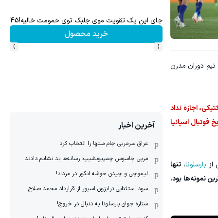
جای این پک تقویت موی جلبک توی حمومت خالیه!45%تخفیف
خرید محصول
›
‹
تین تیم دوران مدرن
تیکی، اجازه نداد
خ فوتبال اسپانیا
آخرین اخبار
عراق سرمربی جام ملتها را انتخاب کرد
مربی جاسوس چمپیونشیپ: رسانه‌ها بد نشانم دادند
 از
بارسلونا
،
تنها
لیموچی و چیدن خوشه انگور در مرداد!
برد خانگی کامل، یکی از مشهورترین نمونه‌ها بود.
سود استثنایی ترابزون اسپور از قرارداد محمد صلاح
ستاره جوان بارسلونا به دنبال در خروج!