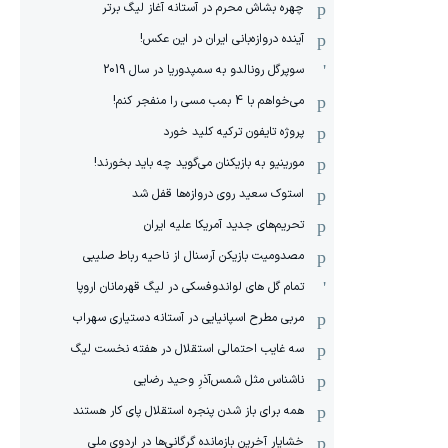
چهره بشاش محرم در آستانه آغاز لیگ برتر
آینده دروازه‌بانی ایران در این عکس!
سوپرگل رونالدو به سمپدوریا در سال 2019
می‌خواهم با 4 بمب مسی را منفجر کنم!
پروژه تایفون ترکیه کلید خورد
مورینیو به بازیکنان می‌گوید چه باید بخورند!
استوک سعید روی دروازه‌ها قفل شد
تحریم‌های جدید آمریکا علیه ایران
مصدومیت بازیکن آرسنال از ناحیه رباط صلیبی
تمام گل های لواندوفسکی در لیگ قهرمانان اروپا
مربی مطرح اسپانیایی در آستانه دستیاری سهراب
سه غایب احتمالی استقلال در هفته نخست لیگ
ناشناس مثل شمس‌آذرِ وحید رضایی
همه برای باز شدن پنجره استقلال پای کار هستند
خشایار آخرین بازمانده گرگانی‌ها در اردوی ملی