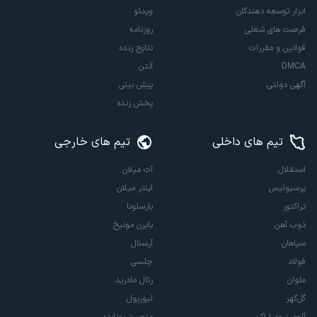
ابزار توسعه دهندگان
ویدئو
فرصت های شغلی
روزنامه
قوانین و مقررات
نتایج زنده
DMCA
آنتن
آگهی دولتی
پیش بینی
پخش زنده
تیم های داخلی
تیم های خارجی
استقلال
آث میلان
پرسپولیس
اینتر میلان
تراکتور
بارسلونا
ذوب آهن
بایرن مونیخ
سپاهان
آرسنال
فولاد
چلسی
ملوان
رئال مادرید
گل‌گهر
لیورپول