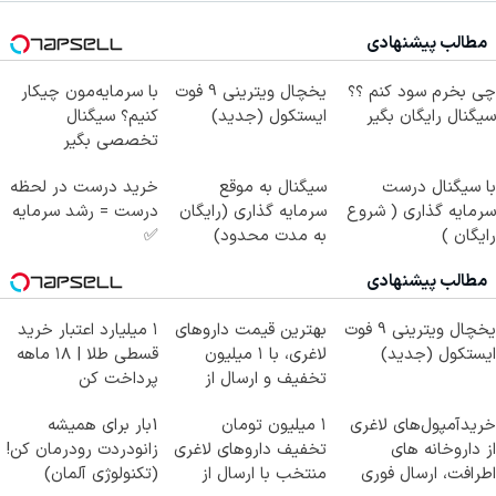
مطالب پیشنهادی
چی بخرم سود کنم ؟؟
یخچال ویترینی 9 فوت
با سرمایه‌مون چیکار
سیگنال رایگان بگیر
ایستکول (جدید)
کنیم؟ سیگنال
تخصصی بگیر
با سیگنال درست
سیگنال به موقع
خرید درست در لحظه
سرمایه گذاری ( شروع
سرمایه گذاری (رایگان
درست = رشد سرمایه
رایگان )
به مدت محدود)
✅
مطالب پیشنهادی
یخچال ویترینی 9 فوت
بهترین قیمت داروهای
۱ میلیارد اعتبار خرید
ایستکول (جدید)
لاغری، با ۱ میلیون
قسطی طلا | ۱۸ ماهه
تخفیف و ارسال از
پرداخت کن
داروخانه‌
خریدآمپول‌های لاغری
۱ میلیون تومان
1بار برای همیشه
از داروخانه های
تخفیف داروهای لاغری
زانودردت رودرمان کن!
اطرافت، ارسال فوری
منتخب با ارسال از
(تکنولوژی آلمان)