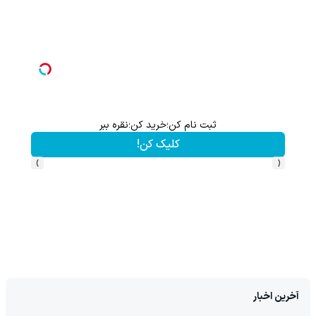
ثبت نام کن؛خرید کن؛نقره ببر
کلیک کن!
›
‹
آخرین اخبار