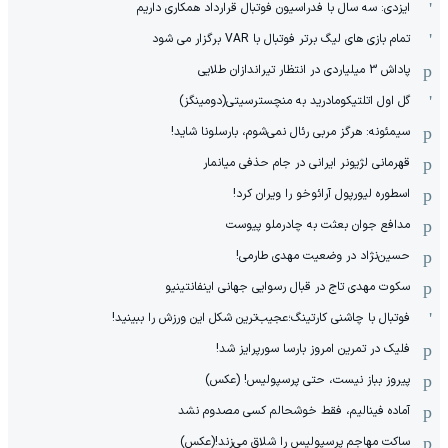
ایزدی: سه سال با فدراسیون فوتبال قرارداد همکاری داریم
تمام بازی های لیگ برتر فوتبال با VAR برگزار می شود
پاداش 3 میلیاردی در انتظار تیراندازان طلایی
گل اول اتلتیکومادرید به منچسترسیتی(دومینگز)
سیمئونه: هرگز مربی رئال نمی‌شوم، بارسلونا شاید!
قهرمانی لژیونر ایرانی در جام حذفی میانمار
اسطوره لیورپول آرائوخو را ویران کرد!
مدافع جوان بعثت به چادرملو پیوست
حسین‌نژاد در وضعیت مهدی طارمی!
سکوت مهدی تاج در قبال رسوایی جهانی اینفانتینیو
فوتبال با چاشنی کارتینگ؛عجیب‌ترین شکل این ورزش را ببینید!
فلیک در تمرین امروز بارسا سورپرایز شد!
پیروز بباز نیست، حتی پرسپولیس! (عکس)
آماده فینالیم، فقط خوشحالم کسی مصدوم نشد
ساکت مهاجم پرسپولیس را شلاق می‌زند!(عکس)