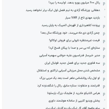
رئال ۲۰۰ میلیون یورو بدهد، اولیسه را ببرد!
دهقانی: ورزشگاه آزادی به نیم فصل اول لیگ برتر نخواهد رسید
بازدید مهدی تاج از VAR سیار
پرونده کلاهبرداری از قهرمان المپیک به پایان رسید
چمن آزادی دی ماه می‌رسد، خود ورزشگاه سال بعد!
قیمت غیرمنتظره ناپولی برای فروش لوکاکو!
ستاره‌ای که بی سر و صدا با پیکان فسخ کرد!
مدیر خبرساز فدراسیون علیه حواشی سهمیه آسیایی
سه فناوری جدید برای فصل جدید فوتبال ایران
مشخص شدن محل میزبانی آسیایی تراکتور و استقلال
او اول یک روانشناس ماهر است بعد یک مربی بزرگ
قدرتمند و متفاوت: ستاره سابق، رئال را شگفت‌زده کرد
هراس اتلتیکو مادرید از هایجک بزرگ بارسلونا
پخش ویدیو کلیپی از سامانه هوشمند داوری
پیام واضح آقای گل لیگ یک به گلزنان لیگ برتر