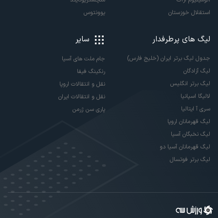
آلومینیوم اراک
منچستریونایتد
استقلال خوزستان
یوونتوس
لیگ های پرطرفدار
سایر
جدول لیگ برتر ایران (خلیج فارس)
جام ملت های آسیا
لیگ آزادگان
رنکینگ فیفا
لیگ برتر انگلیس
نقل و انتقالات اروپا
لالیگا اسپانیا
نقل و انتقالات ایران
سری آ ایتالیا
پاری سن ژرمن
لیگ قهرمانان اروپا
لیگ نخبگان آسیا
لیگ قهرمانان آسیا دو
لیگ برتر فوتسال