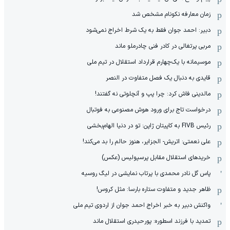
زمان معارفه نکونام مشخص شد
دبیر: احمد جوان فقط به یک شرط اخراج نمی‌شود
مربی پرتغالی در کادر فنی چادرملو ماند
موسیمانه با یک‌چهارم قرارداد استقلال در تیم ملی
قایدی به دنبال یک فصل متفاوت در النصر
مالدینی فاش کرد: چرا پپ و آنچلوتی نه گفتند!
درخواست تاج برای ورود هوش مصنوعی به فوتبال
رئیس FIVB به کاپیتان ژاپن: تو در دنیا الهام‌بخشی
علی نعمتی: اتریش- الجزایر، هنوز حالم را بد می‌کند!
خریدهای استقلال مقابل پرسپولیس (عکس)
پاس گل نادر محمدی با پرتاب نمایشی در لیگ روسیه
ظاهر جدید و متفاوت ستاره بارسا: مثل کروس!
واکنش دبیر به خبر اخراج احمد جوان از اردوی تیم ملی
تمدید با فرزند اسطوره: پورحیدری استقلال ماند