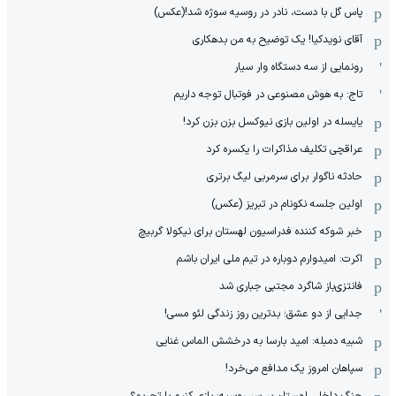
پاس گل با دست، نادر در روسیه سوژه شد!(عکس)
آقای نویدکیا! یک توضیح به من بدهکاری
رونمایی از سه دستگاه وار سیار
تاج: به هوش مصنوعی در فوتبال توجه داریم
یایسله در اولین بازی نیوکسل بزن بزن کرد!
عراقچی تکلیف مذاکرات را یکسره کرد
حادثه ناگوار برای سرمربی لیگ برتری
اولین جلسه نکونام در تبریز (عکس)
خبر شوکه کننده فدراسیون لهستان برای نیکولا گربیچ
اکرت: امیدوارم دوباره در تیم ملی ایران باشم
فانتزی‌باز شاگرد مجتبی جباری شد
جدایی از دو عشق؛ بدترین روز زندگی لئو مسی!
شبیه دمبله: امید بارسا به درخشش الماس غنایی
سپاهان امروز یک مدافع می‌خرد!