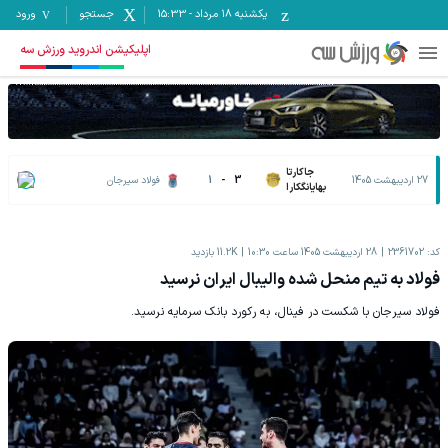
یکشنبه ۱۸ مرداد
-
15:33
جستجو
ورود
اپلیکیشن اندروید ورزش سه
جاکارتا
27 اردیبهشت 1405
3
-
1
فولاد سیرجان
بهایانگکارا
کد:
2361702
28 اردیبهشت 1405 ساعت 10:30
11.2K
بازدید
فولاد به تیم منحل شده والیبال‌ ایران نرسید
فولاد سیرجان با شکست در فینال، به رکورد بانک سرمایه نرسید.