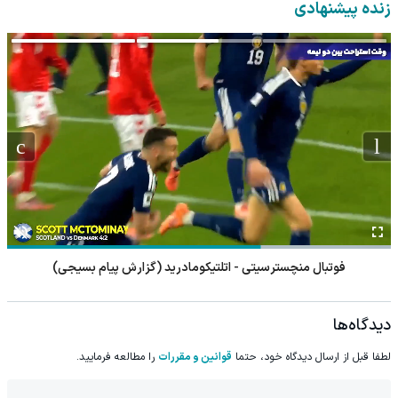
همراه با پک یخ!
داروخانه نزدیکت
◂پرسشنامه▸
زنده پیشنهادی
فوتبال منچسترسیتی - اتلتیکومادرید (گزارش پیام بسیجی)
دیدگاه‌ها
لطفا قبل از ارسال دیدگاه خود، حتما
قوانین و مقررات
را مطالعه فرمایید.