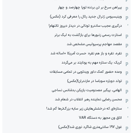
پیراهن سرخ بر تن برنده توپا چهارصد و چهار
وینیسیوس ژنرال جدید رئال را معرفی کرد (عکس)
درگیری عجیب ساندرو تونالی در دیدار دیروز تاتنهام!
استارت رسمی زنبورها برای بازگشت به لیگ برتر
مقصد مهاجم پرسپولیس مشخص شد
نقره، نقره و باز هم نقره: حسرت آمریکا ۱۰‌ساله شد
کریک: یک ستاره مهم به یونایتد بر می‌گردد
وعده حضور کمک داور ویدئویی در تمامی مسابقات
تولد دوباره سوباسا در مازندران!(عکس)
الهامی، پیگیر مصدومیت بازیکن بدشانس نساجی
محسن رضایی نماینده رهبر انقلاب در شعام شد
ستاره‌ای که درخشش‌هایش زیر سایه بزرگ‌ترها گم شد!
اتاق ون مجهز به دستگاه VAR
غول 197 سانتی‌متری شاگرد نوری شد!(عکس)