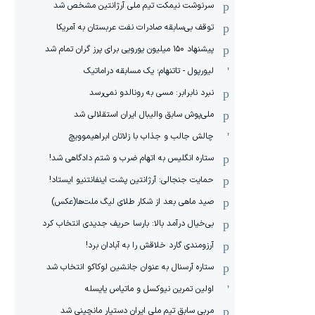
سرنوشت نیمکت تیم ملی آرژانتین مشخص شد
توقف بی‌سابقه صادرات نفت عربستان به آمریکا
پیشنهاد ۱۵۰ میلیون یورویی برای پرز گران تمام شد
لیورپول - تاتنهام؛ یک مسابقه دراماتیک
نبرد نابرابر: مسی به رونالدو نمی‌رسد
ملی‌پوش سابق والیبال ایران استقلالی شد
چالش جالب و جذاب با زلاتان ابراهیموویچ
ستاره انگلیس به اتهام ضرب و شتم دادگاهی شد!
حمایت جنجالی: آرژانتین پشت اینفانتنیو ایستاد!
صید ماهی بعد از شکار طلای لیگ ملت‌ها(عکس)
بی‌خیال درآمد بالا: بارسا حریف جدیدی انتخاب کرد
آرزومندی گارد خلاقش را به آبادان برد!
ستاره آرسنال به عنوان جانشین لوکاکو انتخاب شد
اولین تمرین نیوکسل و ماتیاس یایسله
مربی سابق تیم ملی ایران دستیار مانچینی شد