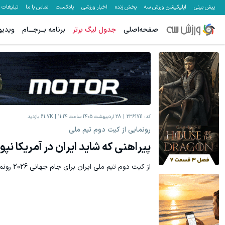
پیش بینی
اپلیکیشن ورزش سه
پخش زنده
اخبار ورزشی
پادکست
تماس با ما
تبلیغات
صفحه‌اصلی
جدول لیگ برتر
برنامه بــرجـــام
ویدیو
کد:
2361711
28 اردیبهشت 1405 ساعت 11:14
61.7K
بازدید
رونمایی از کیت دوم تیم ملی
پیراهنی که شاید ایران در آمریکا 
از کیت دوم تیم ملی ایران برای جام جهانی 2026 رونمایی شد.