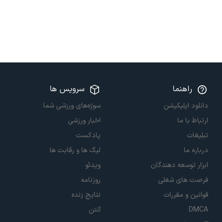
راهنما
سرویس ها
دانلود اپلیکیشن
سوژه‌های ورزشی شما
ارتباط با ما
اخبار ورزشی
تبلیغات
پادکست
درباره ما
لیگ ها و رقابت ها
ابزار توسعه دهندگان
ویدئو
فرصت های شغلی
روزنامه
قوانین و مقررات
نتایج زنده
DMCA
آنتن