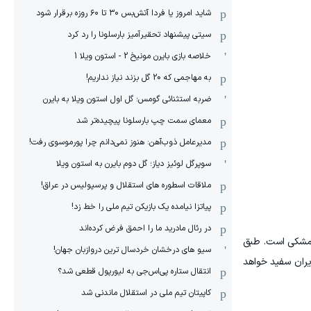
شاید امروز یا فردا آتش‌بس ۳۰ تا ۶۰ روزه برقرار شود
سیتی پیشنهاد تحقیرآمیز بارسلونا را رد کرد
خلاصه بازی بایرن مونیخ 2 - استون ویلا 1
به مهاجمی که 20 گل بزند نیاز نداریم!
ضربه استثنائی گومس؛ گل اول استون ویلا به بایرن
معمای سمت چپ بارسلونا پیچیده‌تر شد
مدیرعامل ذوب‌آهن: هنوز نمی‌دانم چرا پورموسوی رفت!
سوپرگل لوئیز دیاز؛ گل دوم بایرن به استون ویلا
ملاقات اسطوره های استقلال و پرسپولیس در عراق!
پیاتزا نیامده یک بازیکن تیم ملی را خط زد!
در رئال مادرید ما را احمق فرض کرده‌اند
ن مشکی است. طبق
سیو های درخشان خردسال ترین دروازبان جهان!
یراهن ایران سفید خواهد
انتقال ستاره پی‌اس‌جی به لیورپول قطعی شد؟
کاپیتان تیم ملی در استقلال ماندنی شد