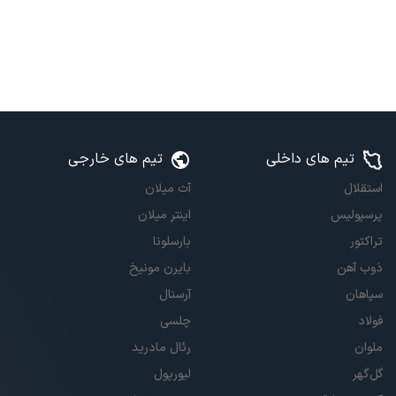
تیم های داخلی
تیم های خارجی
استقلال
آث میلان
پرسپولیس
اینتر میلان
تراکتور
بارسلونا
ذوب آهن
بایرن مونیخ
سپاهان
آرسنال
فولاد
چلسی
ملوان
رئال مادرید
گل‌گهر
لیورپول