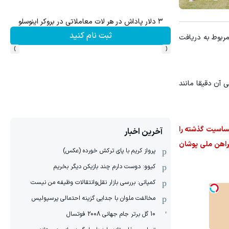
۳ دلار پاداش در هر لات معاملاتی در بروکر اینوسلو
ثبت نام کنید
مربوط به دریافت
›
‹
یی گردید. کیت دوم که طراحی آن دقیقا مانند
 حساسیت گذشته را
آخرین اخبار
راهن ملی پوشان
پرواز کریم با پای ترکش خورده (عکس)
کیوو: دوست دارم چند بازیکن دیگر بخریم
کمپانی: بررسی بازار نقل‌وانتقالات وظیفه من نیست
مخالفت ملوان با جدایی گزینه احتمالی پرسپولیس
10 گل برتر جام جهانی 2008 فوتسال