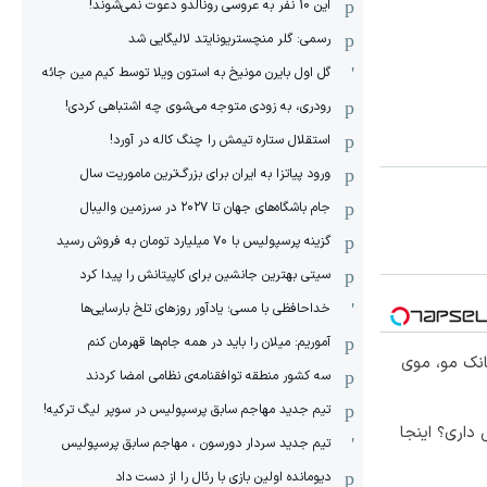
این 10 نفر به عروسی رونالدو دعوت نمی‌شوند!
رسمی: گلر منچستریونایتد لالیگایی شد
گل اول بایرن مونیخ به استون ویلا توسط کیم مین جائه
رودری، به زودی متوجه می‌شوی چه اشتباهی کردی!
استقلال ستاره تیمش را چنگ کاله در آورد!
ورود پیاتزا به ایران برای بزرگ‌ترین ماموریت سال
جام باشگاه‌های جهان تا ۲۰۲۷ در سرزمین والیبال
گزینه پرسپولیس با ۷۰ میلیارد تومان به فروش رسید
سیتی بهترین جانشین برای کاپیتانش را پیدا کرد
خداحافظی با مسی؛ یادآور روزهای تلخ بارسایی‌ها
آموریم: میلان را باید در همه جام‌ها قهرمان کنم
انک مو، موی
سه کشور منطقه توافقنامه‌ی نظامی امضا کردند
تیم جدید مهاجم سابق پرسپولیس در سوپر لیگ ترکیه!
 فروش داری؟ اینجا
تیم جدید سردار دورسون ، مهاجم سابق پرسپولیس
دیومانده اولین بازی با رئال را از دست داد