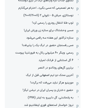
تساوی جذاب تازه واردهای لیگ در بازی دوستانه
به هر تصمیمی که مسی بگیرد، احترام می‌گذارم
نوستالژی، میلان 5 - ناپولی 2 (2007/2008)
توپ طلا انتقال رودری را رسمی کرد!
مسیر وحشتناک برای ستاره زن ورزش ایران!
ستاره تراکتور این هفته سه رقمی می‌شود
مس رفسنجان حضور در لیگ یک را پذیرفت!
رسمی: وینگر 60 میلیونی رئال به فیورنتینا پیوست
6 گل استثنایی از فرانک لمپارد
برترین گل‌های رونالدو در النصر
آخرین محک دو تیم اصفهانی قبل از لیگ
مورینیو هرگز نباید می‌رفت که برگردد!
حضور دختران و پسران ایران در نیشن لیگز!
به یادماندنی، گل دلپیرو به اینتر (1998)
نروژ خواستار استعفای فوری اینفانتینو شد