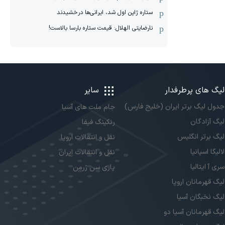
ستاره ژاپن اول شد، ایرانی‌ها درخشیدند
نارضایتی الهلال: قیمت ستاره بارسا بالاست!
لیگ های پرطرفدار
سایر
جدول لیگ برتر ایران (خلیج فارس)
جام ملت های آسیا
لیگ آزادگان
رنکینگ فیفا
لیگ برتر انگلیس
نقل و انتقالات اروپا
لالیگا اسپانیا
نقل و انتقالات ایران
سری آ ایتالیا
پاری سن ژرمن
لیگ قهرمانان اروپا
لیگ نخبگان آسیا
لیگ قهرمانان آسیا دو