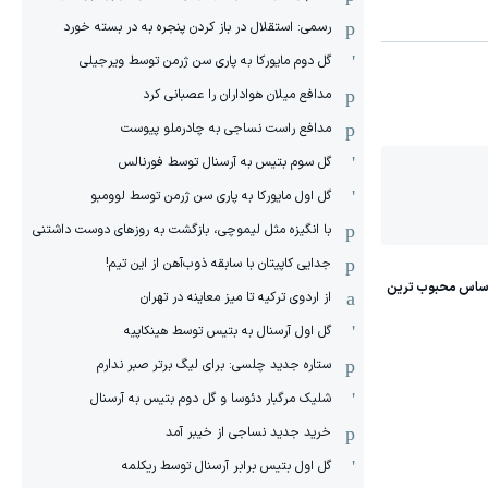
رسمی: استقلال در باز کردن پنجره به در بسته خورد
گل دوم مایورکا به پاری سن ژرمن توسط ویرجیلی
مدافع میلان هواداران را عصبانی کرد
مدافع راست نساجی به چادرملو پیوست
گل سوم بتیس به آرسنال توسط فورنالس
گل اول مایورکا به پاری سن ژرمن توسط لوومبو
با انگیزه مثل لیموچی، بازگشت به روزهای دوست داشتنی
جدایی کاپیتان با سابقه ذوب‌آهن از این تیم!
از اردوی ترکیه تا میز معاینه در تهران
گل اول آرسنال به بتیس توسط هینکاپیه
ستاره جدید چلسی: برای لیگ برتر صبر ندارم
شلیک مرگبار دئوسا و گل دوم بتیس به آرسنال
خرید جدید نساجی از خیبر آمد
گل اول بتیس برابر آرسنال توسط ریکلمه