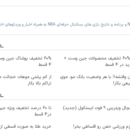
تا %60 تخفیف محصولات جین وست +
60% تخفیف پوشاک جین و
 در 4 قسط
4 قسط
ن وقتشه‼️ با هر وضعیت بانک مو، موی
از کم پشتی موهات خجالت می
عی بکار!
تراکم بالا بکار
ویترینی 9 فوت ایستکول (جدید)
در4 قسط
زم ورزشی خفن رو اقساطی بخر!
خرید طلا به صورت قسطی از د