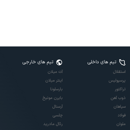
تیم های داخلی
تیم های خارجی
استقلال
آث میلان
پرسپولیس
اینتر میلان
تراکتور
بارسلونا
ذوب آهن
بایرن مونیخ
سپاهان
آرسنال
فولاد
چلسی
ملوان
رئال مادرید