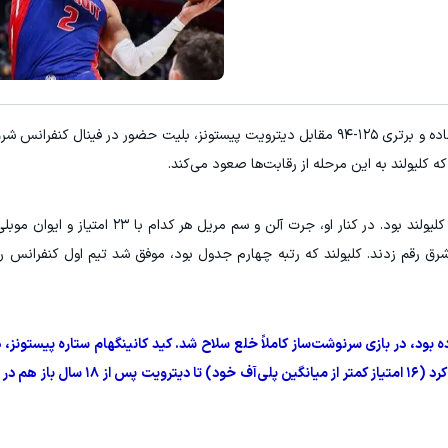
یخچال ویترینی 9 فوت ایستکول (جدید)
کلیک کن!
به گزارش ورزش سه، کلیولند کاوالیرز با نمایشی فوق‌العاده و برتری ۱۲۵-۹۴ مقابل دیترویت پیستونز، بلیت حضور در فین
رق رقم زدند. کلیولند که رتبه چهارم جدول بود، موفق شد تیم اول کنفرانس 
ده بود، در بازی سرنوشت‌ساز کاملاً خلع سلاح شد. کید کانینگهام ستاره پیستونز
بیش از هر زمان به او نیاز داشت، تنها ۱۳ امتیاز کسب کرد (۱۶ امتیاز 