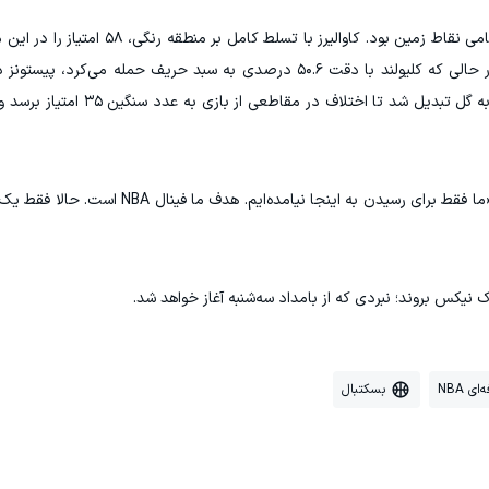
نگاهی به آمار این مسابقه گویای برتری کلیولند در تمامی نقاط زمین بود. 
آوردند و در مقابل تنها ۳۴ امتیاز به حریف دادند. در حالی که کلیولند با دقت ۵۰.۶ درصدی به سبد حریف حم
شب‌های فصل خود تنها ۳۵.۳ درصد از پرتاب‌هایش به گل تبدیل ش
داناوان میچل پس از صعود و پایان این بازی گفت: «ما فقط برای رسیدن به اینج
ک نیکس بروند؛ نبردی که از بامداد سه‌شنبه آغاز خواهد شد.
ی NBA
بسکتبال