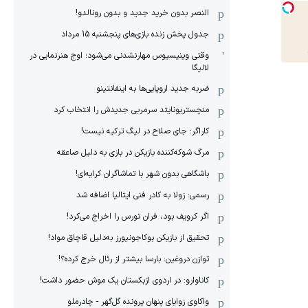
النصر بدون خرید جدید و بدون رونالدو!
جدول پخش زنده بازی‌های پنجشنبه 15 مرداد
وقتی وینیسیوس مهارنشدنی می‌شود؛ اوج هنرنمایی در
لالیگا
ضربه جدید اروپایی‌ها به اینفانتینو
منچستریونایتد سرمربی جدیدش را انتخاب کرد
کاراگر: جای صلاح در لیگ ترکیه نیست!
مرگ شوکه‌کننده بازیکن در بازی به دلیل صاعقه
باشگاهی بدون شهر با تماشاگران کرایه‌ای!
رسمی: زولا به کادر فنی ایتالیا اضافه شد
اگر کرویف بود، فران تورس را اخراج می‌کرد!
تحقیق از بازیکن بوکاجونیورز به‌دلیل قاچاق مواد!
توازن دروغین: بارسا بیشتر از رئال خرج کرده؟!
کاناوارو: در اردوی ازبکستان یک موش حضور داشت!
واکاوی زوایای پنهان پرونده گل‌گهر - چادرملو