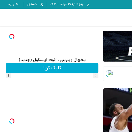
پنجشنبه ۱۵ مرداد
-
09:20
جستجو
ورود
تا %60 تخفیف محصولات جین وست + خرید در 4 قسط
مشاهده و خرید
›
‹