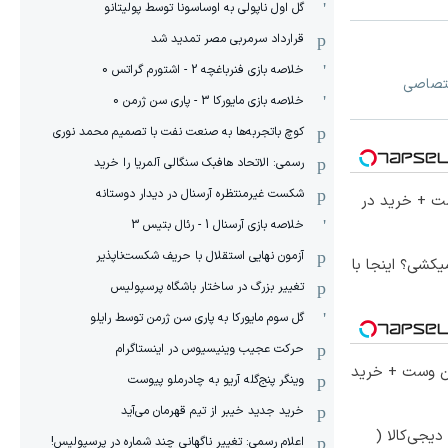
گل اول ناپولی به اوساسونا توسط پولیتانو
قرارداد سرمربی مصر تمدید شد
خلاصه بازی فنرباغچه 2 - اشتورم گراتس 0
خلاصه بازی مایورکا 3 - پاری سن ژرمن 0
کوچ باتجربه‌ها به صنعت نفت با تصمیم محمد نوری
رسمی: الاتحاد هافبک سنگالی آلمریا را خرید
شکست غیرمنتظره آرسنال در دیدار دوستانه
ست + خرید در
خلاصه بازی آرسنال 1 - رئال بتیس 3
آزمون نهایی استقلال با حریف شکست‌ناپذیر
کشی؟ اینجا با
تغییر بزرگ در ساختار باشگاه پرسپولیس
گل سوم مایورکا به پاری سن ژرمن توسط رایلو
حرکت عجیب وینیسیوس در اینستاگرام
تا 60 درصد تخفیف ویژه جین وست + خرید
وینگر پنج‌گله آریو به چادرملو پیوست
خرید جدید خیبر از تیم قهرمان می‌آید
یجی‌کالا (
اعلام رسمی: تغییر ناگهانی چند شماره در پرسپولیس!