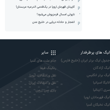
کاپیتان قهرمان اروپا در یک‌قدمی الدرعیه عربستان!
ناپولی امسال قرمزپوش می‌شود!
انفجار و حادثه دریایی در خلیج عدن
لیگ های پرطرفدار
سایر
جدول لیگ برتر ایران (خلیج فارس)
جام ملت های آسیا
لیگ آزادگان
رنکینگ فیفا
لیگ برتر انگلیس
نقل و انتقالات اروپا
لالیگا اسپانیا
نقل و انتقالات ایران
سری آ ایتالیا
پاری سن ژرمن
لیگ قهرمانان اروپا
لیگ نخبگان آسیا