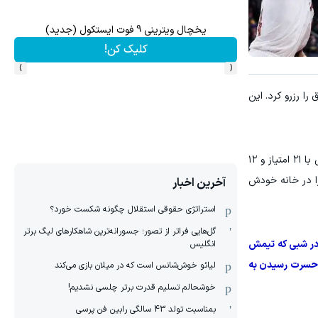
ترید EURUSD با اسپرد از صفر پیپ
۳ دلار پاداش در هر لات معاملاتی در بروکر اینوسلو
ثبت نام کنید
›
‹
ال کنفرانس شرق را رزرو کرد. این
‏داناوان میچل با کسب ۲۶ امتیاز، رهبر ارکستر پیروزی کلیولند بود. در کنار او، جرت آلن و سم مریل هر کدام با ۲۳ امتیاز و ایوان موبلی با ۲۱ امتیاز و ۱۲
را در خانه خودش
آخرین اخبار
استراتژی حقوقی استقلال چگونه شکست خورد؟
گل‌هایی فراتر از تصور؛ جسورانه‌ترین شاهکارهای لیگ برتر
، در شبی که تیمش
انگلیس
کمتر از میانگین پلی‌آف خود) تا دیترویت پس از ۱۸ سال باز هم در حسرت رسیدن به
لیائو خوش‌شانس است که در میلان بازی می‌کند
خوشحالم تسلیم قدرت برتر چلسی نشدیم!
بمناسبت تولد 43 سالگی رابین فن پرسی