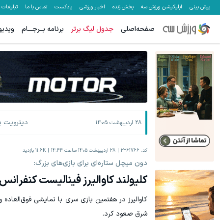
پیش بینی
اپلیکیشن ورزش سه
پخش زنده
اخبار ورزشی
پادکست
تماس با ما
تبلیغات
صفحه‌اصلی
جدول لیگ برتر
برنامه بــرجـــام
ویدیو
دیترویت پ
28 اردیبهشت 1405
کد:
2361766
28 اردیبهشت 1405 ساعت 14:44
11.6K
بازدید
دون میچل ستاره‌ای برای بازی‌های بزرگ:
کلیولند کاوالیرز فینالیست کنفران
کاوالیرز در هفتمین بازی سری با نمایشی فوق‌العاده و
شرق صعود کرد.