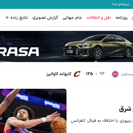
سوژه‌های شما
روزنامه
نقل و انتقالات
جام جهانی
گزارش تصویری
نتایج زنده
یخچال ویترینی 9 فوت ایستکول (جدید)
کلیک کن!
یستونز
94
-
125
کلیولند کاوالیرز
س شرق
 پیروزی با اختلاف به فینال کنفرانس