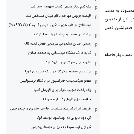
یک تیم دیگر مدعی کسب سهمیه آسیا شد
کاوالیرز با تسلط کامل بر منطقه رنگی، ۵۸ امتیاز را در این محدوده به دست
قیمت فروش مهاجم ناکام میلان مشخص شد
له می‌کرد، پیستونز در یکی از بدترین
نوستالژی و قاب های سنگین، میلان 1 - رم 2 (2006/2007)
د تا اختلاف در مقاطعی از بازی به عدد سنگین ۳۵ امتیاز برسد و صدرنشین فصل
پزشکیان: همه مردم، ایران را حفظ کردند
رسمی: صالح مخدومی سرمربی فصل آینده کاله
کنایه مالک باشگاه عربستانی به محمد صلاح
ا نیامده‌ایم. هدف ما فینال NBA است. حالا فقط یک قدم دیگر فاصله
مایورکا پاری‌سن‌ژرمن را نابود کرد
برد مهم اسماعیل کارتال در لیگ قهرمانان اروپا
عضو هیئت‌رئیسه فدراسیون در باشگاه پرسپولیس
یک باخت عجیب دیگر برای قهرمان آسیا
خلاصه بازی ناپولی 2 - اوساسونا 1
ظریف: ایران نیازمند سیاست خارجی متوازن و چندوجهی
گل دوم ناپولی به اوساسونا توسط لوکا
گل اول اوساسونا به ناپولی توسط بودیمیر