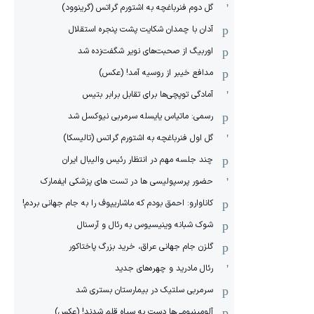
گل دوم فنرباغچه به اشتورم گراتس (گرینوود)
آدان با چمدان شکایت پشت پنجره استقلال
اوربیگ از صحبت‌های نویر شگفت‌زده شد
مدافع خیبر از روسیه آمد! (عکس)
آمادگی توپچی‌ها برای تقابل برابر بتیس
رسمی: ماتیاس یایسله سرمربی نیوکسل شد
گل اول فنرباغچه به اشتورم گراتس (تالیسکا)
چند جلسه مهم در انتظار رئیس والیبال ایران
حضور پرسپولیسی ها در تست های پزشکی ایفمارک
کاناوارو: احمق بودم که ماشاریپوف را به جام جهانی بردم!
شوک شبانه وینیسیوس به رئال و آرسنال
گلزن جام جهانی عراق، خرید بزرگ پاختاکور
رئال مادرید و چهره‌های جدید
سرمربی سلتیک در بیمارستان بستری شد
آلومینیومی‌ها دست به سیاه قلم شدند! (عکس)