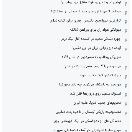
اولین تجربه نوری، فردا مقابل پرسپولیس!
حمایت تاجرنیا از رامین بعد از جدایی از استقلال!
گران‌ترین دروازه‌بان انگلیس: چیزی برای اثبات ندارم
دیوانگی هواداران برای پیراهن شالکه
چهره بشاش محرم در آستانه آغاز لیگ برتر
آینده دروازه‌بانی ایران در این عکس!
سوپرگل رونالدو به سمپدوریا در سال 2019
می‌خواهم با 4 بمب مسی را منفجر کنم!
پروژه تایفون ترکیه کلید خورد
مورینیو به بازیکنان می‌گوید چه باید بخورند!
استوک سعید روی دروازه‌ها قفل شد
تحریم‌های جدید آمریکا علیه ایران
مصدومیت بازیکن آرسنال از ناحیه رباط صلیبی
تمام گل های لواندوفسکی در لیگ قهرمانان اروپا
مربی مطرح اسپانیایی در آستانه دستیاری سهراب