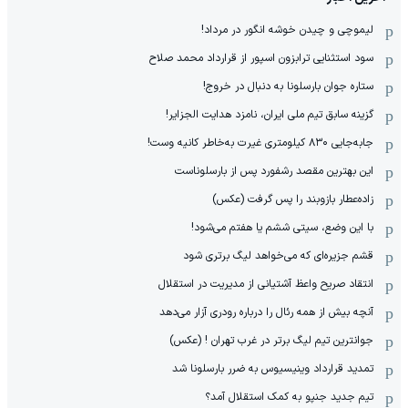
لیموچی و چیدن خوشه انگور در مرداد!
سود استثنایی ترابزون اسپور از قرارداد محمد صلاح
ستاره جوان بارسلونا به دنبال در خروج!
گزینه سابق تیم ملی ایران، نامزد هدایت الجزایر!
جابه‌جایی ۸۳۰ کیلومتری غیرت به‌خاطر کانیه وست!
این بهترین مقصد رشفورد پس از بارسلوناست
زاده‌عطار بازوبند را پس گرفت (عکس)
با این وضع، سیتی ششم یا هفتم می‌شود!
قشم جزیره‌ای که می‌خواهد لیگ برتری شود
انتقاد صریح واعظ آشتیانی از مدیریت در استقلال
آنچه بیش از همه رئال را درباره رودری آزار می‌دهد
جوانترین تیم لیگ برتر در غرب تهران ! (عکس)
تمدید قرارداد وینیسیوس به ضرر بارسلونا شد
تیم جدید جنپو به کمک استقلال آمد؟