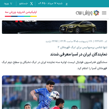
شنبه ۱۷ مرداد
-
06:45
جستجو
ورود
اپلیکیشن اندروید ورزش سه
کد:
2361861
28 اردیبهشت 1405 ساعت 23:41
338K
بازدید
تنها شانس پرسپولیس برای لیگ قهرمانان 2
نمایندگان ایران در آسیا معرفی شدند
سخنگوی فدراسیون فوتبال لیست اولیه سه نماینده ایران در لیگ نخبگان و سطح دوم لیگ
قهرمانان آسیا را اعلام کرد.