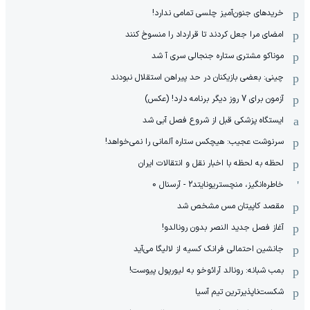
خریدهای جنون‌آمیز چلسی تمامی ندارد!
امضای مرا جعل کردند تا قرارداد را منسوخ کنند
موناکو مشتری ستاره جنجالی سری آ شد
چینی: بعضی بازیکنان در حد پیراهن استقلال نبودند
آزمون برای 7 روز دیگر برنامه دارد! (عکس)
ایستگاه پزشکی قبل از شروع فصل آبی شد
سرنوشت عجیب: هیچکس ستاره آلمانی را نمی‌خواهد!
لحظه به لحظه با اخبار نقل و انتقالات ایران
خاطره‌انگیز، منچستریونایتد2 - آرسنال 0
مقصد کاپیتان مس مشخص شد
آغاز فصل جدید النصر بدون رونالدو!
جانشین احتمالی فرانک کسیه از لالیگا می‌آید
بمب شبانه: رونالد آرائوخو به لیورپول پیوست!
شکست‌ناپذیرترین تیم آسیا