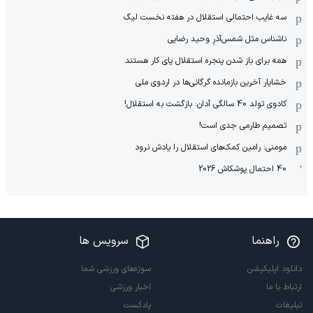
سه غایب احتمالی استقلال در هفته نخست لیگ
ناشناس مثل شمس‌آذرِ وحید رضایی
همه برای باز شدن پنجره استقلال پای کار هستند
خشایار آخرین بازمانده گرگانی‌ها در اردوی ملی
کادوی تولد 40 سالگی آدان: بازگشت به استقلال!
تصمیم طارمی جدی است!
مومنی: رامین کمک‌های استقلال را یادش نرود
40 احتمال پوشکاش 2026
راهنما
سرویس ها
دانلود اپلیکیشن
سوژه‌های ورزشی شما
ارتباط با ما
اخبار ورزشی
تبلیغات
پادکست