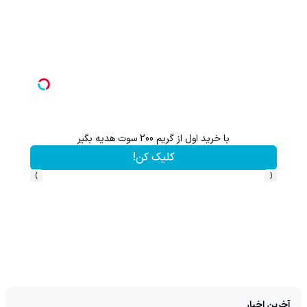
با خرید اول از گریم 200 سوت هدیه بگیر
از آیفون 17 تا پلی استیشن 5 🎮😍📱 | گردونه بچرخون جای
کلیک کن!
›
‹
آخرین اخبار