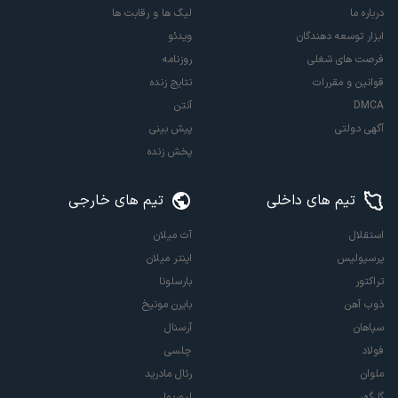
درباره ما
لیگ ها و رقابت ها
ابزار توسعه دهندگان
ویدئو
فرصت های شغلی
روزنامه
قوانین و مقررات
نتایج زنده
DMCA
آنتن
آگهی دولتی
پیش بینی
پخش زنده
تیم های داخلی
تیم های خارجی
استقلال
آث میلان
پرسپولیس
اینتر میلان
تراکتور
بارسلونا
ذوب آهن
بایرن مونیخ
سپاهان
آرسنال
فولاد
چلسی
ملوان
رئال مادرید
گل‌گهر
لیورپول