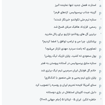
استارت فصل جدید تنها نماینده البرز
گزینه جذاب پرسپولیس: اژدهای قرمز!
ستاره تیم ملی تکواندو خبرنگار شدند!
رسمی: قرارداد هافبک میلان فسخ شد
برترین گل های رونالدو نازاریو برای رئال مادرید
پزشکیان: چرا من و ترامپ توافق را امضا کردیم؟
تصاویری که باعث سردرد مهدی تارتار می‌شود!
پول سعودی ته کشید، پایان تاریک لیگ روشن!
ستاره سابق پرسپولیس در آستانه پیوستن به فجر
خانم گل فوتبال ایران سرمربی تیم لیگ برتری شد
پایان بازی تیم یحیی و علی منصور با کتک‌کاری!
سنای آمریکا لایحه تحریم ایران و روسیه را تصویب کرد
دلیل غیبت کاپیتان استقلال در بازی دوستانه
خاطره انگیز، ایران 5 - ایتالیا 5 (جام جهانی 2008)