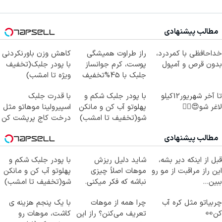
مطالب پیشنهادی
خداحافظی با کمردرد،
راز طراوت همیشگی
کاهش وزن باورنکردنی
بدون قرص و آمپول
پوست، کرم جوانساز
با پودر جلبک(تخفیف
جلبک با 45%تخفیف
ویژه تا امشب)
تا آخر شهریور12کیلو
با پودر جلبک شکم و
با قدرت جلبک
لاغر شو😍👌🏻
پهلوتو آب کن و مانکن
اسپیرولینا موهاتو مثل
شو(تخفیف تا امشب)
درخت کاج پرپشت کن
مطالب پیشنهادی
قبل از اینکه دیر بشه،
شاید دلیل ریزش
با پودر جلبک شکم و
این راز مراقبت از مو رو
موهات اصلاً چیزی
پهلوتو آب کن و مانکن
ببین...
نباشه که فکر میکنی.
شو(تخفیف تا امشب)
چربیاتو مثل کره آب
چرا همه از موهات
با یک پنجم هزینه ی
کن👀
تعریف می‌کنن؟ راز این
کاشت، موهات رو