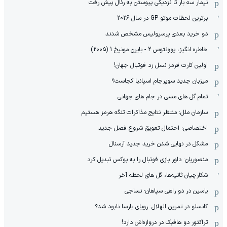
نیمار سه بار تا نزدیکی پیوستن به رئال پیش رفت
برترین لحظات موتو GP در سال 2026
دو خرید بعدی پرسپولیس مشخص شدند
خاطره انگیز، یوونتوس 2 - بایرن مونیخ 1 (2005)
اولین کارت قرمز نسل زد فوتبال جهان!
میزبان جدید سوپرجام اسپانیا کجاست؟
تمام گل های مسی در جام های جهانی
سازمان ملل: منتظر نتایج مذاکرات تنگه هرمز هستیم
اختصاصی: احتمال تعویق شروع فصل جدید
مشکل در نهایی شدن خرید جدید آرسنال
منصوریان: داور بازی فوتبال را به بوکس تبدیل کرد
شکارچیان ثانیه‌ها، گل های لحظه آخر
یاسین در دو راهی سپاهان- نساجی
کانسلو در تمرین الهلال: رویای بارسا نابود شد؟
تراکتور دو هافبک در دروازه‌اش دارد!