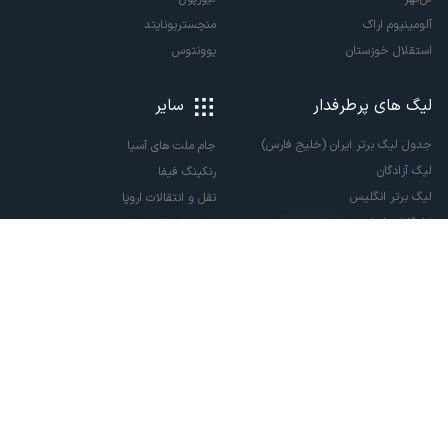
آلومینیوم اراک
منچستریونایتد
استقلال خوزستان
یوونتوس
لیگ های پرطرفدار
سایر
جدول لیگ برتر ایران (خلیج فارس)
جام ملت های آسیا
لیگ آزادگان
رنکینگ فیفا
لیگ برتر انگلیس
نقل و انتقالات اروپا
لالیگا اسپانیا
نقل و انتقالات ایران
سری آ ایتالیا
پاری سن ژرمن
لیگ قهرمانان اروپا
لیگ نخبگان آسیا
لیگ قهرمانان آسیا دو
لیگ برتر فوتسال