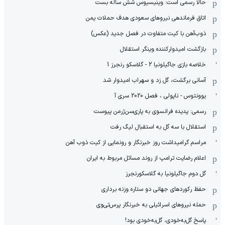
حالا رسمی است: وینیسیوس شش ساله بست
اتاق فرماندهی نیروهای سعودی هدف حملات یمن
ذوب‌آهن با کیت متفاوت در فصل جدید (عکس)
بازگشت امیدوارکننده وینگر استقلال
خلاصه بازی جاگیلونیا 2 - گلاسکو رنجرز 1
آسانی برگشت، گل زد و سهراب امیدوار شد
یوونتوس - ناپولی ، فصل 2020 سری آ
رسمی: پدیده فرانسوی به پاری‌سن‌ژرمن پیوست
استقلال با سه گل به استقبال لیگ رفت
مراسم گرامیداشت روز خبرنگار و رونمایی از کیت ذوب آهن
اعلام رضایت ترامپ از روند مسائل مربوط به ایران
گل دوم جاگیلونیا به گلاسکورنجرز
حفظ رکوردهای جهانی دو ستاره وزنه برداری
حمله نیروهای اسرائیلی به خبرنگار پرس‌تی‌وی
پاسخ گل‌به‌خودی، گل‌به‌خودی بود!