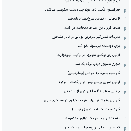
گل چهارم بنفیکا به هارتس (پاولیدیس)
فدراسیون تأیید کرد: بونوچی دستیار مانچینی می‌شود
قاب‌هایی از تمرین سرخ‌پوشان پایتخت
هدف قرار دادن اهداف متخاصم در قشم
‏تمرینات نفس‌گیر سرمربی یونانی در تالار مشحون
بازی دوستانه بارسلونا لغو شد
اولین روز ویکتور مونیوز در ترکیب لیورپولی‌ها
مجری مشهور مربی لیگ یک شد
گل سوم بنفیکا به هارتس (پاولیدیس)
اولین تمرین پرسپولیس در بازگشت از ترکیه
جدایی سنتر ۲۱۸ سانتی‌متری از استقلال
گل اول بشیکتاش برابر هرادک کرالوو توسط کلیچسوی
گل دوم بنفیکا به هارتس (آرائوخو)
بشیکتاش برابر هرادک کرالوو 10 نفره شد!
کاظمیان: جدایی از پرسپولیس سخت بود