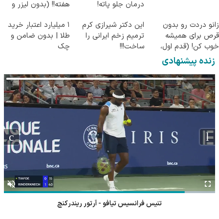
درمان جلو پاته!
هفته!! (بدون لیزر و
جراحی)
زانو دردت رو بدون
این دکتر شیرازی کرم
۱ میلیارد اعتبار خرید
قرص برای همیشه
ترمیم زخم ایرانی را
طلا | بدون ضامن و
خوب کن! (قدم اول،
ساخت!!!
چک
پرسش‌نامه)
زنده پیشنهادی
تنیس فرانسیس تیافو - آرتور ریندرکنچ