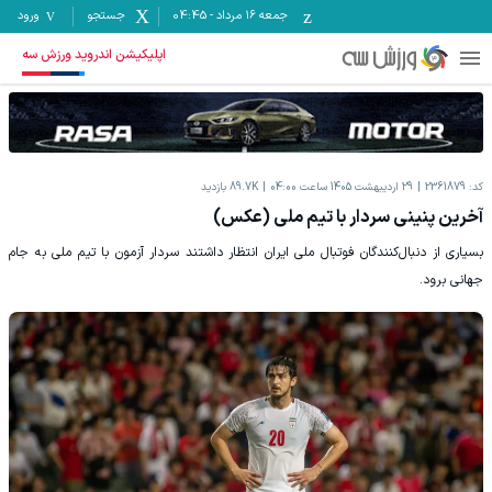
جمعه ۱۶ مرداد
-
04:45
جستجو
ورود
اپلیکیشن اندروید ورزش سه
کد:
2361879
29 اردیبهشت 1405 ساعت 04:00
89.7K
بازدید
آخرین پنینی سردار با تیم ملی (عکس)
بسیاری از دنبال‌کنندگان فوتبال ملی ایران انتظار داشتند سردار آزمون با تیم ملی به جام
جهانی برود.