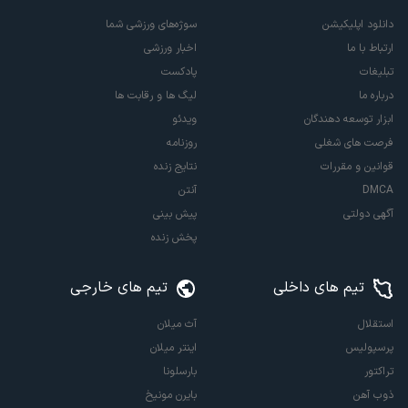
دانلود اپلیکیشن
سوژه‌های ورزشی شما
ارتباط با ما
اخبار ورزشی
تبلیغات
پادکست
درباره ما
لیگ ها و رقابت ها
ابزار توسعه دهندگان
ویدئو
فرصت های شغلی
روزنامه
قوانین و مقررات
نتایج زنده
DMCA
آنتن
آگهی دولتی
پیش بینی
پخش زنده
تیم های داخلی
تیم های خارجی
استقلال
آث میلان
پرسپولیس
اینتر میلان
تراکتور
بارسلونا
ذوب آهن
بایرن مونیخ