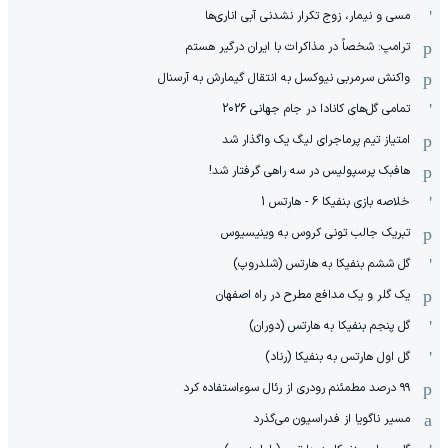
مسی و نیمار، زوج تکرار نشدنی آبی اناری‌ها
ترامپ: شخصاً در مذاکرات با ایران درگیر هستم
واکنش سرمربی نیوکسل به انتقال گیمارش به آرسنال
تمامی گل‌های کانادا در جام جهانی 2026
امتیاز تیم پرماجرای لیگ یک واگذار شد
هافبک پرسپولیس در سه راهی گرفتار شد!
خلاصه بازی بنفیکا 6 - هارتس 1
تبریک جالب تونی کروس به وینیسیوس
گل ششم بنفیکا به هارتس (شلدروپ)
یک گلر و یک مدافع مطرح در راه اصفهان
گل پنجم بنفیکا به هارتس (دوران)
گل اول هارتس به بنفیکا (رناد)
۹۹ درصد مطمئنم رودری از رئال سوءاستفاده کرد
مسیر ناگویا از فدراسیون می‌گذرد