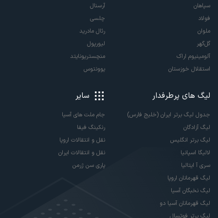
سپاهان
آرسنال
فولاد
چلسی
ملوان
رئال مادرید
گل‌گهر
لیورپول
آلومینیوم اراک
منچستریونایتد
استقلال خوزستان
یوونتوس
لیگ های پرطرفدار
سایر
جدول لیگ برتر ایران (خلیج فارس)
جام ملت های آسیا
لیگ آزادگان
رنکینگ فیفا
لیگ برتر انگلیس
نقل و انتقالات اروپا
لالیگا اسپانیا
نقل و انتقالات ایران
سری آ ایتالیا
پاری سن ژرمن
لیگ قهرمانان اروپا
لیگ نخبگان آسیا
لیگ قهرمانان آسیا دو
لیگ برتر فوتسال