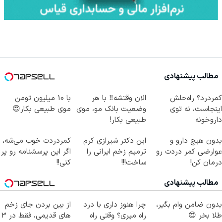
مطالب پیشنهادی
کمردرد؟ راه‌حلش
الان وقتشه‼️ با هر
با 10 میلیون تومن
اینجاست، نه توی
وضعیت بانک مو، موی
موی طبیعی بکار😍
داروخونه
طبیعی بکار!
بدون هیچ دارو و
این دکتر شیرازی کرم
کمردردت خوب می‌شه،
عوارضی کمر دردت رو
ترمیم زخم ایرانی را
اگر این پرسشنامه رو پر
درمان کن!
ساخت!!!
کنی!!
(پرسش‌نامه)
مطالب پیشنهادی
بدون ضامن وام بگیر،
چرا هنوز داری با درد
از بین بردن جای زخم
طلا بخر 😍
راه میری؟ وقتی راه
های قدیمی، فقط در 3