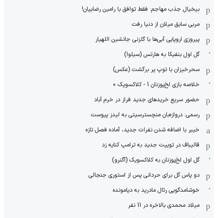
بیخیال جذب مهاجم: فقط توافق با رامین رضاییان!
مربی سابق میلان از دنیا رفت
پیروزی اروپایی آبی‌ها با گلزنی جانشین اللهیار
گل اول بنفیکا به هارتس (سیلوا)
سحرخیزان با توپ پر برگشت (عکس)
خلاصه بازی لخ‌پوزنان 1 - کلاکسویک 0
حضور سریع خریدهای جدید فراز در خرم آباد
رسمی: دروازه‌بان منچسترسیتی به لیدز پیوست
خیبر با اضافه شدن نفرات جدید، آماده فصل تازه
قالیباف در توییت جدید به ترامپ کنایه زد
گل اول لخ‌پوزنان به کلاکسویک (آگنرو)
دو پاس گل برای حردانی پس از استوری جنجالی
خوشامدگویی رئال مادرید به دیامونده
میلاد محمدی بالاخره در 11 نفر