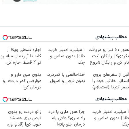
مطالب پیشنهادی
هنوز 50 تتر رو دریافت
۱ میلیارد اعتبار خرید
اجاره‌ قسطی ویلا! از
نکردی؟ | رایگان ثبت
طلا | بدون ضامن و
کلبه تا آپارتمان مبله رو
نام کن و رایگان شروع
چک
تو 4 قسط اجاره کن.
کن!
قبل از سفرهای برون
خداحافظی با کمردرد،
بدون هیچ دارو و
استانی خلافی خود را
بدون قرص و آمپول
عوارضی کمر دردت رو
صفر کنید! (استعلام)
درمان کن!
(پرسش‌نامه)
مطالب پیشنهادی
۱ میلیارد اعتبار خرید
چرا هنوز داری با درد
زانو دردت رو بدون
طلا | بدون ضامن و
راه میری؟ وقتی راه
قرص برای همیشه
چک
درمان جلو پاته!
خوب کن! (قدم اول،