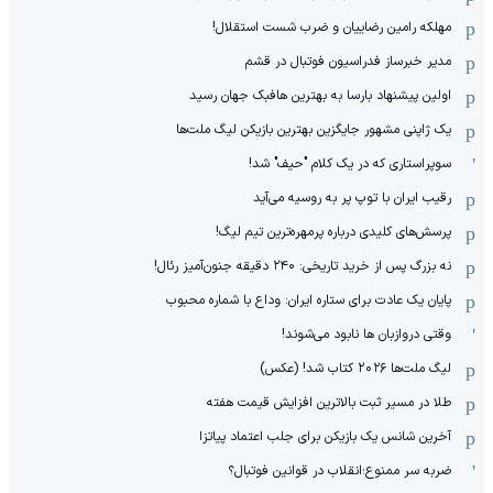
مهلکه رامین رضاییان و ضرب شست استقلال!
مدیر خبرساز فدراسیون فوتبال در قشم
اولین پیشنهاد بارسا به بهترین هافبک جهان رسید
یک ژاپنی مشهور جایگزین بهترین بازیکن لیگ ملت‌ها
سوپراستاری که در یک کلام "حیف" شد!
رقیب ایران با توپ پر به روسیه می‌آید
پرسش‌های کلیدی درباره پرمهره‌ترین تیم لیگ!
نه بزرگ پس از خرید تاریخی: ۲۴۰ دقیقه جنون‌آمیز رئال!
پایان یک عادت برای ستاره ایران: وداع با شماره محبوب
وقتی دروازبان ها نابود می‌شوند!
لیگ ملت‌ها ٢٠٢۶ کتاب شد! (عکس)
طلا در مسیر ثبت بالاترین افزایش قیمت هفته
آخرین شانس یک بازیکن برای جلب اعتماد پیاتزا
ضربه سر ممنوع؛انقلاب در قوانین فوتبال؟