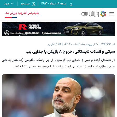
جمعه ۱۶ مرداد
-
14:19
جستجو
ورود
اپلیکیشن اندروید ورزش سه
کد:
2361993
30 اردیبهشت 1405 ساعت 04:44
69.2K
بازدید
سیتی و انقلاب تابستانی: خروج 8 بازیکن با جدایی پپ
در تابستان آینده و پس از جدایی پپ گواردیولا از این باشگاه انگلیسی (که هنوز به طور
رسمی اعلام نشده است)، احتمال دارد تا هشت بازیکن منچسترسیتی را ترک کنند.