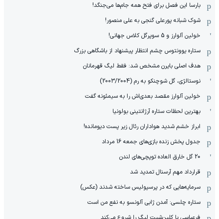
بارسا این فصل برای فتح همه جام‌ها می‌جنگد!
شوک شبانه پورعلی گنجی به علی منصور!
خولین آلوارز و 5 سوپرگل کلاس جهانی!
ستاره یوونتوس چشم انتظار پیشنهاد از باشگاهی بزرگ
هدف اصلی بایرن مشخص شد: فقط لیگ قهرمانان
نوستالژی، گل شوچنکو به رم (2003/2004)
خولین آلوارز مقصد بعدی‌اش را به سیمئونه گفت
بهترین لحظات ستاره آرژانتینی بولونیا
ابراز خشم شدید هواداران رئال زیر پست دیومانده!
جدول پخش زنده بازی‌های جمعه 16 مرداد
20 گل خارق العاده توپچی‌های لندن
قرارداد مهم آرسنال تمدید شد
سرمایه‌هایی که در پرسپولیس ساخته شدند (عکس)
ستاره چلسی: آمدن ژابی آلونسو به نفع من است
فرعباسی با کلین‌شیت لیگ را شروع می‌کند