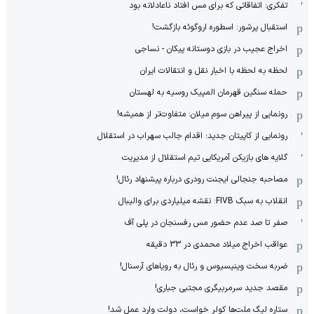
تفکری: اتفاقاتی که برای مس افتاد ناعادلانه بود
استقبال پرشور: اسطوره اروگوئه بازگشت!
اخراج عجیب در بازی دوستانه پیکان - نساجی
لحظه به لحظه با اخبار نقل و انتقالات ایران
حمله سنگین قهرمان المپیک روسیه به لهستان
رونمایی از پیراهن سوم میلان: متفاوت‌تر از همیشه!
رونمایی از کاپیتان جدید؛ اقدام جالب سهراب در استقلال
گلایه های بازیکن آمریکایی تیم استقلال از مدیریت
مصاحبه جنجالی ایجنت رودری درباره پیشنهاد رئال!
انقلاب به سبک FIVB: نقشه میلیاردی برای والیبال
صفر تا صد عدم حضور مس رفسنجان در پلی آف
عواقب اخراج میلاد محمدی در 33 دقیقه
ضربه سخت وینیسیوس و رئال به رویاهای آرسنال!
مقصد جدید سرمربیگری مجتبی جباری!
ستاره لیگ ملت‌ها کولر خواست، دولت وارد عمل شد!