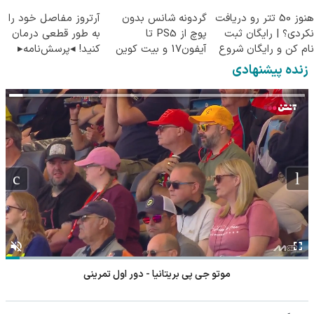
پرسش‌نامه)
هنوز 50 تتر رو دریافت
گردونه شانس بدون
آرتروز مفاصل خود را
نکردی؟ | رایگان ثبت
پوچ از PS5 تا
به طور قطعی درمان
نام کن و رایگان شروع
آیفون17 و بیت کوین
کنید! ◂پرسش‌نامه▸
کن!
🔥
زنده پیشنهادی
موتو جی پی بریتانیا - دور اول تمرینی