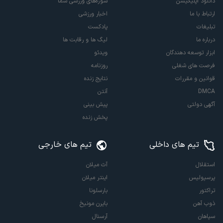
دانلود اپلیکیشن
سوژه‌های ورزشی شما
ارتباط با ما
اخبار ورزشی
تبلیغات
پادکست
درباره ما
لیگ ها و رقابت ها
ابزار توسعه دهندگان
ویدئو
فرصت های شغلی
روزنامه
قوانین و مقررات
نتایج زنده
DMCA
آنتن
آگهی دولتی
پیش بینی
پخش زنده
تیم های داخلی
تیم های خارجی
استقلال
آث میلان
پرسپولیس
اینتر میلان
تراکتور
بارسلونا
ذوب آهن
بایرن مونیخ
سپاهان
آرسنال