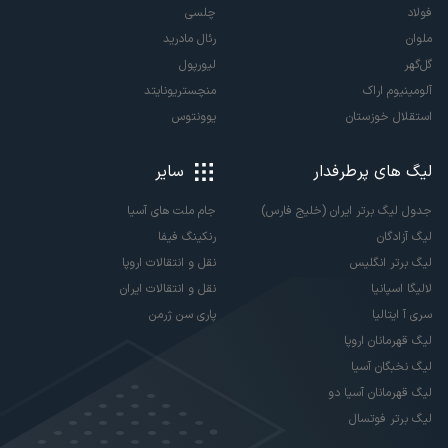
فولاد
چلسی
ملوان
رئال مادرید
گل‌گهر
لیورپول
آلومینیوم اراک
منچستریونایتد
استقلال خوزستان
یوونتوس
لیگ های پرطرفدار
سایر
جدول لیگ برتر ایران (خلیج فارس)
جام ملت های آسیا
لیگ آزادگان
رنکینگ فیفا
لیگ برتر انگلیس
نقل و انتقالات اروپا
لالیگا اسپانیا
نقل و انتقالات ایران
سری آ ایتالیا
پاری سن ژرمن
لیگ قهرمانان اروپا
لیگ نخبگان آسیا
لیگ قهرمانان آسیا دو
لیگ برتر فوتسال