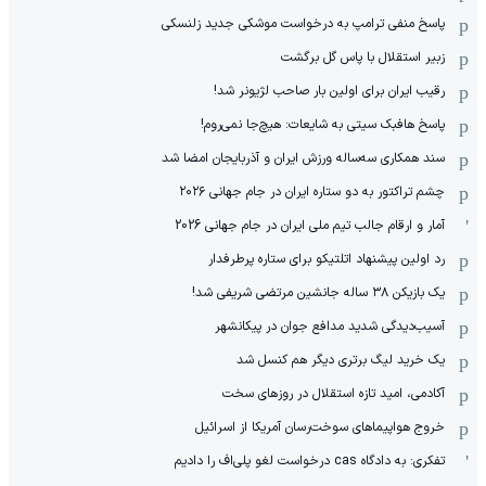
پاسخ منفی ترامپ به درخواست موشکی جدید زلنسکی
زبیر استقلال با پاس گل برگشت
رقیب ایران برای اولین بار صاحب لژیونر شد!
پاسخ هافبک سیتی به شایعات: هیچ‌جا نمی‌روم!
سند همکاری سه‌ساله‌ ‌ورزش ایران و آذربایجان امضا شد
چشم تراکتور به دو ستاره ایران در جام جهانی ۲۰۲۶
آمار و ارقام جالب تیم ملی ایران در جام جهانی 2026
رد اولین پیشنهاد اتلتیکو برای ستاره پرطرفدار
یک بازیکن ۳۸ ساله جانشین مرتضی شریفی شد!
آسیب‌دیدگی شدید مدافع جوان در پیکانشهر
یک خرید لیگ برتری دیگر هم کنسل شد
آکادمی، امید تازه استقلال در روزهای سخت
خروج هواپیماهای سوخت‌رسان آمریکا از اسرائیل
تفکری: به دادگاه cas درخواست لغو پلی‌اف را دادیم