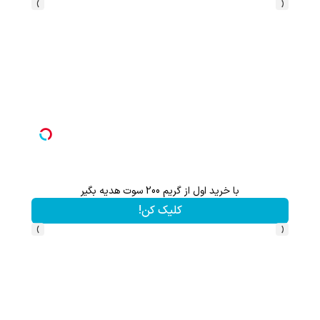
›
‹
ثبت نام کن؛خرید کن؛نقره ببر
کلیک کن!
›
‹