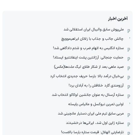
آخرین اخبار
ملی‌پوش سابق والیبال ایران استقلالی شد
چالش جالب و جذاب با زلاتان ابراهیموویچ
ستاره انگلیس به اتهام ضرب و شتم دادگاهی شد!
حمایت جنجالی: آرژانتین پشت اینفانتنیو ایستاد!
صید ماهی بعد از شکار طلای لیگ ملت‌ها(عکس)
بی‌خیال درآمد بالا: بارسا حریف جدیدی انتخاب کرد
آرزومندی گارد خلاقش را به آبادان برد!
ستاره آرسنال به عنوان جانشین لوکاکو انتخاب شد
اولین تمرین نیوکسل و ماتیاس یایسله
مربی سابق تیم ملی ایران دستیار مانچینی شد
ستاره ژاپن اول شد، ایرانی‌ها درخشیدند
نارضایتی الهلال: قیمت ستاره بارسا بالاست!