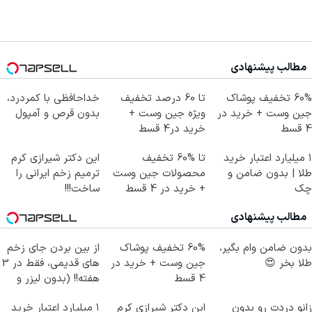
مطالب پیشنهادی
60% تخفیف پوشاک
تا 60 درصد تخفیف
خداحافظی با کمردرد،
جین وست + خرید در
ویژه جین وست +
بدون قرص و آمپول
4 قسط
خرید در4 قسط
۱ میلیارد اعتبار خرید
تا %60 تخفیف
این دکتر شیرازی کرم
طلا | بدون ضامن و
محصولات جین وست
ترمیم زخم ایرانی را
چک
+ خرید در 4 قسط
ساخت!!!
مطالب پیشنهادی
بدون ضامن وام بگیر،
60% تخفیف پوشاک
از بین بردن جای زخم
طلا بخر 😍
جین وست + خرید در
های قدیمی، فقط در 3
4 قسط
هفته!! (بدون لیزر و
جراحی)
زانو دردت رو بدون
این دکتر شیرازی کرم
۱ میلیارد اعتبار خرید