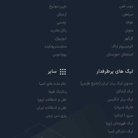
ذوب آهن
بایرن مونیخ
سپاهان
آرسنال
فولاد
چلسی
ملوان
رئال مادرید
گل‌گهر
لیورپول
آلومینیوم اراک
منچستریونایتد
استقلال خوزستان
یوونتوس
لیگ های پرطرفدار
سایر
جدول لیگ برتر ایران (خلیج فارس)
جام ملت های آسیا
لیگ آزادگان
رنکینگ فیفا
لیگ برتر انگلیس
نقل و انتقالات اروپا
لالیگا اسپانیا
نقل و انتقالات ایران
سری آ ایتالیا
پاری سن ژرمن
لیگ قهرمانان اروپا
لیگ نخبگان آسیا