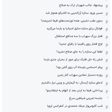
پیشنهاد جالب شهردار ترک به صلاح
مسیر ورود ستاره آرژانتینی به اتلتیکو هموار شد
بدون عقب نشینی: همه تورنمنت‌های فیفا تحریمند!
فوتبال برای ستاره سابق اسپانیا و بارسا می‌گرید
قمار بزرگ سهراب با سه مدافع استقلال
اوج فشار روی رافینیا با رقبای جدید!
لطفا این ستاره را به جای صلاح نخرید!
شش راه حل فلیک برای عبور از بحران جدی بارسا
پیام احساسی یایسله آب روی آتش بود!
روزبه دستیار نمادین سهراب کنار زمین
ادعای ستاره آرسنال: به گیمارش و وینی نیاز داشتیم
پرداختی فیفا به اردن بعد از اتهام به اینفانتینو!
جلسه تمرینی شیاطین سرخ
شب کابوس‌وار میلاد محمدی در کنفرانس اروپا