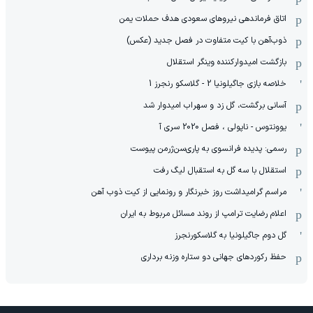
اتاق فرماندهی نیروهای سعودی هدف حملات یمن
ذوب‌آهن با کیت متفاوت در فصل جدید (عکس)
بازگشت امیدوارکننده وینگر استقلال
خلاصه بازی جاگیلونیا 2 - گلاسکو رنجرز 1
آسانی برگشت، گل زد و سهراب امیدوار شد
یوونتوس - ناپولی ، فصل 2020 سری آ
رسمی: پدیده فرانسوی به پاری‌سن‌ژرمن پیوست
استقلال با سه گل به استقبال لیگ رفت
مراسم گرامیداشت روز خبرنگار و رونمایی از کیت ذوب آهن
اعلام رضایت ترامپ از روند مسائل مربوط به ایران
گل دوم جاگیلونیا به گلاسکورنجرز
حفظ رکوردهای جهانی دو ستاره وزنه برداری