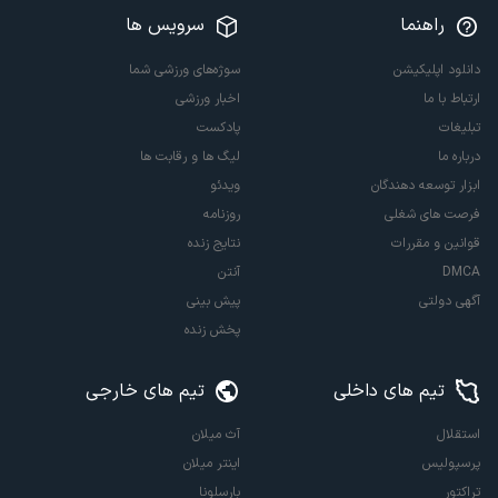
راهنما
سرویس ها
دانلود اپلیکیشن
سوژه‌های ورزشی شما
ارتباط با ما
اخبار ورزشی
تبلیغات
پادکست
درباره ما
لیگ ها و رقابت ها
ابزار توسعه دهندگان
ویدئو
فرصت های شغلی
روزنامه
قوانین و مقررات
نتایج زنده
DMCA
آنتن
آگهی دولتی
پیش بینی
پخش زنده
تیم های داخلی
تیم های خارجی
استقلال
آث میلان
پرسپولیس
اینتر میلان
تراکتور
بارسلونا