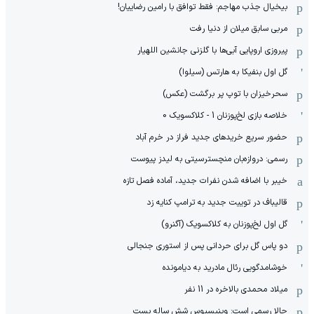
بیخیال جذب مهاجم: فقط توافق با رامین رضاییان!
مربی سابق میلان از دنیا رفت
پیروزی اروپایی آبی‌ها با گلزنی جانشین اللهیار
گل اول بنفیکا به هارتس (سیلوا)
سحرخیزان با توپ پر برگشت (عکس)
خلاصه بازی لخ‌پوزنان 1 - کلاکسویک 0
حضور سریع خریدهای جدید فراز در خرم آباد
رسمی: دروازه‌بان منچسترسیتی به لیدز پیوست
خیبر با اضافه شدن نفرات جدید، آماده فصل تازه
قالیباف در توییت جدید به ترامپ کنایه زد
گل اول لخ‌پوزنان به کلاکسویک (آگنرو)
دو پاس گل برای حردانی پس از استوری جنجالی
خوشامدگویی رئال مادرید به دیامونده
میلاد محمدی بالاخره در 11 نفر
حالا رسمی است: وینیسیوس شش ساله بست