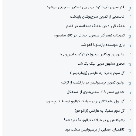
فدراسیون تأیید کرد: بونوچی دستیار مانچینی می‌شود
قاب‌هایی از تمرین سرخ‌پوشان پایتخت
هدف قرار دادن اهداف متخاصم در قشم
‏تمرینات نفس‌گیر سرمربی یونانی در تالار مشحون
بازی دوستانه بارسلونا لغو شد
اولین روز ویکتور مونیوز در ترکیب لیورپولی‌ها
مجری مشهور مربی لیگ یک شد
گل سوم بنفیکا به هارتس (پاولیدیس)
اولین تمرین پرسپولیس در بازگشت از ترکیه
جدایی سنتر ۲۱۸ سانتی‌متری از استقلال
گل اول بشیکتاش برابر هرادک کرالوو توسط کلیچسوی
گل دوم بنفیکا به هارتس (آرائوخو)
بشیکتاش برابر هرادک کرالوو 10 نفره شد!
کاظمیان: جدایی از پرسپولیس سخت بود