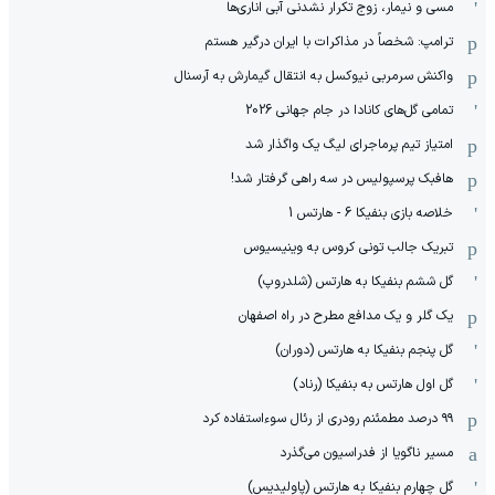
مسی و نیمار، زوج تکرار نشدنی آبی اناری‌ها
ترامپ: شخصاً در مذاکرات با ایران درگیر هستم
واکنش سرمربی نیوکسل به انتقال گیمارش به آرسنال
تمامی گل‌های کانادا در جام جهانی 2026
امتیاز تیم پرماجرای لیگ یک واگذار شد
هافبک پرسپولیس در سه راهی گرفتار شد!
خلاصه بازی بنفیکا 6 - هارتس 1
تبریک جالب تونی کروس به وینیسیوس
گل ششم بنفیکا به هارتس (شلدروپ)
یک گلر و یک مدافع مطرح در راه اصفهان
گل پنجم بنفیکا به هارتس (دوران)
گل اول هارتس به بنفیکا (رناد)
۹۹ درصد مطمئنم رودری از رئال سوءاستفاده کرد
مسیر ناگویا از فدراسیون می‌گذرد
گل چهارم بنفیکا به هارتس (پاولیدیس)