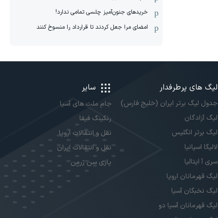
خریدهای جنون‌آمیز چلسی تمامی ندارد!
امضای مرا جعل کردند تا قرارداد را منسوخ کنند
لیگ های پرطرفدار
سایر
جدول لیگ برتر ایران (خلیج فارس)
جام ملت های آسیا
لیگ آزادگان
رنکینگ فیفا
لیگ برتر انگلیس
نقل و انتقالات اروپا
لالیگا اسپانیا
نقل و انتقالات ایران
سری آ ایتالیا
پاری سن ژرمن
لیگ قهرمانان اروپا
لیگ نخبگان آسیا
لیگ قهرمانان آسیا دو