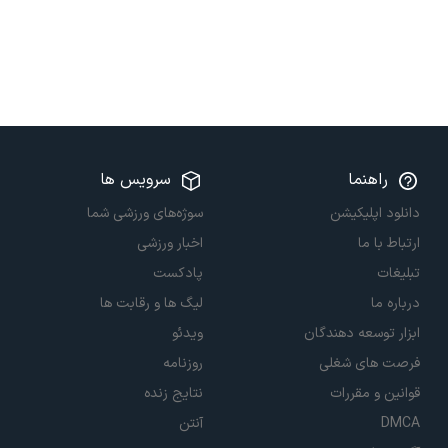
راهنما
سرویس ها
دانلود اپلیکیشن
سوژه‌های ورزشی شما
ارتباط با ما
اخبار ورزشی
تبلیغات
پادکست
درباره ما
لیگ ها و رقابت ها
ابزار توسعه دهندگان
ویدئو
فرصت های شغلی
روزنامه
قوانین و مقررات
نتایج زنده
DMCA
آنتن