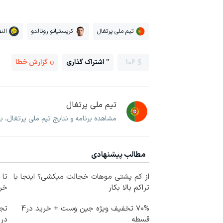
تیم ملی پرتغال
کریستیانو رونالدو
الن
106
اشتراک گذاری
گزارش خطا
تیم ملی پرتغال
مشاهده برنامه و نتایج تیم ملی پرتغال، 
مطالب پیشنهادی
از کم پشتی موهات خجالت میکشی؟ اینجا با
تراکم بالا بکار
خرید
70% تخفیف ویژه جین وست + خرید در4
تجر
قسطه
در 