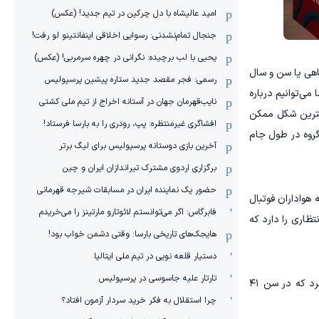
امید عالیشاه با دل چرکین در تیم جدید! (عکس)
جنجال تمام‌نشدنی:‌ رسوایی اخلاقی اینفانتینو لو رفت!
یحیی با لب برچیده: نگرانی در چهره سرمربی! (عکس)
هی یا سن و سال
رسمی: فجر مقصد جدید ستاره پیشین پرسپولیس
می‌توانیم درباره
نایب‌قهرمان جهان در آستانه اخراج از تیم ملی کشتی
هترین شکل ممکن
افشاگری غیرمنتظره: پپ، رودری را به بارسا فرستاد!
اکنون بحث مدیریت گروه در طول جام
آخرین بازی دوستانه پرسپولیس برای لیگ برتر
برگزاری اردوی مشترک تیراندازان ایران و چین
حضور یک نماینده ایران در مسابقات شیرجه قهرمانی
هواداران فوتبال
فابرگاس: اگر می‌توانستم لائوتارو مارتینز را می‌خریدم
تظاری را دارد که
هایجک‌های تاریخی بارسا: وقتی دشمن خواب بود!
دستیار قلعه نویی در تیم ملی ایتالیا
تارتار علیه جاسوسی در پرسپولیس
بازی می‌کند) تایید کرد که در سن ۴۱
چرا استقلال به فکر خرید سردار آزمون افتاد؟