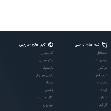
تیم های داخلی
تیم های خارجی
استقلال
آث میلان
پرسپولیس
اینتر میلان
تراکتور
بارسلونا
ذوب آهن
بایرن مونیخ
سپاهان
آرسنال
فولاد
چلسی
ملوان
رئال مادرید
گل‌گهر
لیورپول