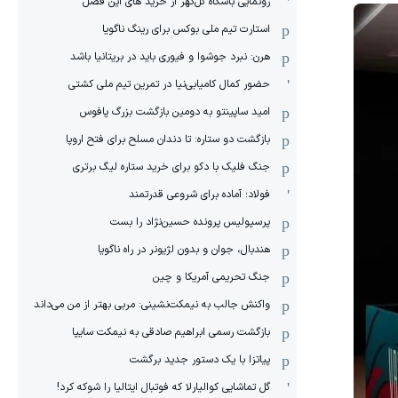
رونمایی باشگاه گل‌گهر از خرید های این فصل
استارت تیم ملی بوکس برای رینگ ناگویا
هرن: نبرد جوشوا و فیوری باید در بریتانیا باشد
حضور کمال کامیابی‌نیا در تمرین تیم ملی کشتی
امید ساپینتو به دومین بازگشت بزرگ پافوس
بازگشت دو ستاره: تا دندان مسلح برای فتح اروپا
جنگ فلیک با دکو برای خرید ستاره لیگ برتری
فولاد؛ آماده برای شروعی قدرتمند
پرسپولیس پرونده حسین‌نژاد را بست
هندبال، جوان و بدون لژیونر در راه ناگویا
جنگ تحریمی آمریکا و چین
واکنش جالب به نیمکت‌نشینی: مربی بهتر از من می‌داند
بازگشت رسمی ابراهیم صادقی به نیمکت سایپا
پیاتزا با یک دستور جدید برگشت
گل تماشایی کوالیارلا که فوتبال ایتالیا را شوکه کرد!