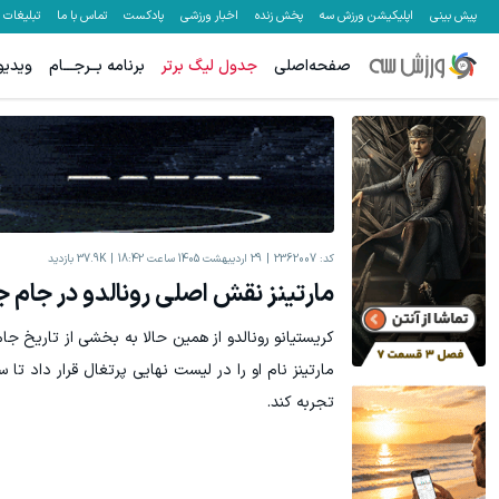
پیش بینی
اپلیکیشن ورزش سه
پخش زنده
اخبار ورزشی
پادکست
تماس با ما
تبلیغات
صفحه‌اصلی
جدول لیگ برتر
برنامه بــرجـــام
ویدیو
کد:
2362007
29 اردیبهشت 1405 ساعت 18:42
37.9K
بازدید
مارتینز نقش اصلی رونالدو در جام ج
کریستیانو رونالدو از همین حالا به بخشی از تاریخ ج
مارتینز نام او را در لیست نهایی پرتغال قرار داد ت
تجربه کند.