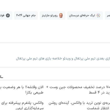
صر
لیگ حرفه‌ای عربستان
روبرتو مارتینز
جام جهانی 2026
فوتب
بازی بعدی تیم ملی پرتغال و ویدئو خلاصه بازی های تیم ملی پرتغال
تا 70 درصد تخفیف محصولات جین وست +
الان وقتشه‼️ با هر وضعیت ب
 در 4 قسط
طبیعی بکار!
به‌ی نوین ترید با والکس، آینده‌ای روشن
والکس: پلتفرم پیشرفته برای 
انتظار شماست
سرمایه‌گذاری ایمن