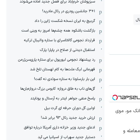
سبزپوشان خرم‌آباد برای فصل جدید آماده می‌شوند
۳+۱ جانشین رودری در رئال مادرید!
ال
گربیچ به ایران نسخه شکست ژاپن را داد
بازگشت باشکوه: همه چشم‌ها امروز به وینی است
قرارداد نجومی گالاتاسرای با ستاره والیبال ترکیه
استقبال دیدنی از صلاح در پاپارا پارک
رد پیشنهاد نجومی لیورپول برای ستاره پاری‌سن‌ژرمن
قهرمانی لیگ ملت‌ها به کام لهستان تلخ شد
این بار بارسلونا به ستاره سوئدی نه گفت!
گل‌های ناب به طاق دروازه؛ کابوس بزرگ دروازه‌بان‌ها
پاسخ منفی جواهر اینتر به آرسنال و یونایتد
اولین گل دوران حرفه ای گرت بیل
انک مو، موی
ارزش خرید جدید رئال 93 برابر شد!
ادعای جدید وزیر خزانه داری آمریکا درباره توافق
معامله و
دستیار جدید سهراب از اسپانیا می آید