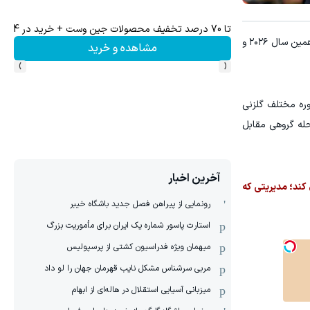
تا 70 درصد تخفیف محصولات جین وست + خرید در 4 قسط
به گزارش "ورزش سه"، اولین حضور رونالدو در سال ۲۰۰۶ بود، زمانی که تنها ۲۱ سال داشت و به آلمان سفر کرد، و آخرین حضور او در همین سال ۲۰۲۶ و
مشاهده و خرید
›
‹
وره مختلف گلزنی
انجام داده و هشت گل را به ثمر رسانده است. اولین گل او در سال ۲۰۰۶ و در مرحله گروهی مقابل
آخرین اخبار
کند؛ مدیریتی که
رونمایی از پیراهن فصل جدید باشگاه خیبر
استارت پاسور شماره یک ایران برای مأموریت بزرگ
میهمان ویژه فدراسیون کشتی از پرسپولیس
مربی سرشناس مشکل نایب قهرمان جهان را لو داد
میزبانی آسیایی استقلال در هاله‌ای از ابهام