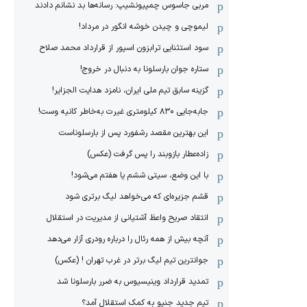
مربی جاسوس چمپیونشیپ: رسانه‌ها بد نشانم دادند
لیموچی و چیدن خوشه انگور در مرداد!
سود استثنایی ترابزون اسپور از قرارداد محمد صلاح
ستاره جوان بارسلونا به دنبال در خروج!
گزینه سابق تیم ملی ایران، نامزد هدایت الجزایر!
جابه‌جایی ۸۳۰ کیلومتری غیرت به‌خاطر کانیه وست!
این بهترین مقصد رشفورد پس از بارسلوناست
زاده‌عطار بازوبند را پس گرفت (عکس)
با این وضع، سیتی ششم یا هفتم می‌شود!
قشم جزیره‌ای که می‌خواهد لیگ برتری شود
انتقاد صریح واعظ آشتیانی از مدیریت در استقلال
آنچه بیش از همه رئال را درباره رودری آزار می‌دهد
جوانترین تیم لیگ برتر در غرب تهران ! (عکس)
تمدید قرارداد وینیسیوس به ضرر بارسلونا شد
تیم جدید جنپو به کمک استقلال آمد؟