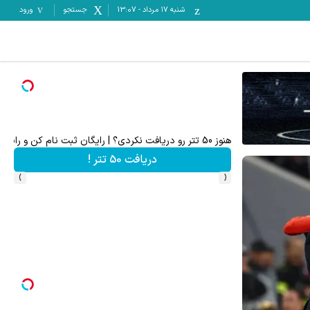
شنبه ۱۷ مرداد
-
13:07
جستجو
ورود
هنوز 50 تتر رو دریافت نکردی؟ | رایگان ثبت نام کن و رایگان شروع کن!
تا 70 درصد تخفیف محصولات جین وست + خرید در 4 قسط
دریافت 50 تتر !
›
‹