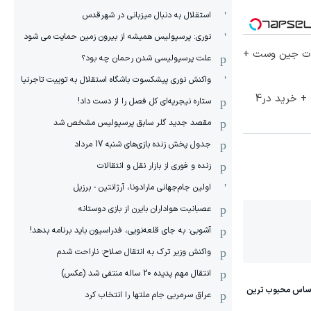
استقلال به دنبال میزبانی در شهرقدس
نوری: پرسپولیس همیشه از بیرون زمین حمایت می شود
لات جین وست +
علت پرسپولیسی شدن رحمان چه بود؟
واکنش نوری پیشکسوت باشگاه استقلال به توییت تاجرنیا
70% تخفیف ویژه جین وست + خرید در4
ستاره نیجریه‌ای کل فصل را از دست داد!
مقصد جدید گلر سابق پرسپولیس مشخص شد
جدول پخش زنده بازی‌های شنبه 17 مرداد
زنده و فوری از بازار نقل و انتقالات
اولین جام‌جهانی مارادونا، آرژانتین - برزیل
عصبانیت هواداران بایرن از بازی دوستانه
آشوبی: به جای قلعه‌نویی، فدراسیون باید برنامه بدهد!
واکنش وزیر ترک به انتقال صلاح: ناراحت شدم
انتقال مهم پدیده 20 ساله منتفی شد (عکس)
عراق سرمربی جام ملتها را انتخاب کرد