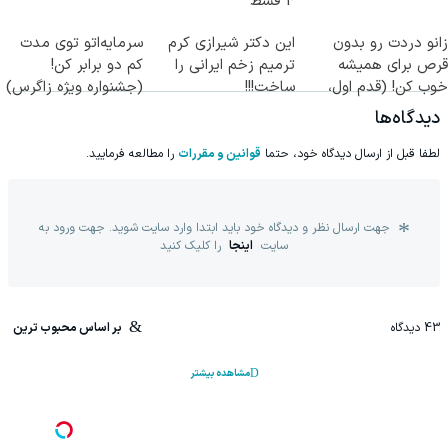
4 قسط
زانو دردت رو بدون
این دکتر شیرازی کرم
سرمایه‌اتو توی مدت
قرص برای همیشه
ترمیم زخم ایرانی را
کم دو برابر کن!
خوب کن! (قدم اول،
ساخت!!!
(جشنواره ویژه زاگرس)
پرسش‌نامه)
🔥
دیدگاه‌ها
لطفا قبل از ارسال دیدگاه خود، حتما
قوانین و مقررات
را مطالعه فرمایید.
جهت ارسال نظر و دیدگاه خود باید ابتدا وارد سایت شوید. جهت ورود به
سایت
اینجا
را کلیک کنید
43
دیدگاه
بر اساس محبوب ترین
مشاهده بیشتر