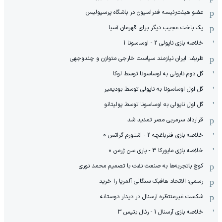
عضو هیئت‌رئیسه فدراسیون در باشگاه پرسپولیس
یک باخت عجیب دیگر برای قهرمان آسیا
خلاصه بازی ناپولی 2 - اوساسونا 1
ظریف: ایران نیازمند سیاست خارجی متوازن و چندوجهی
گل دوم ناپولی به اوساسونا توسط لوکا
گل اول اوساسونا به ناپولی توسط بودیمیر
گل اول ناپولی به اوساسونا توسط پولیتانو
قرارداد سرمربی مصر تمدید شد
خلاصه بازی فنرباغچه 2 - اشتورم گراتس 0
خلاصه بازی مایورکا 3 - پاری سن ژرمن 0
کوچ باتجربه‌ها به صنعت نفت با تصمیم محمد نوری
رسمی: الاتحاد هافبک سنگالی آلمریا را خرید
شکست غیرمنتظره آرسنال در دیدار دوستانه
خلاصه بازی آرسنال 1 - رئال بتیس 3