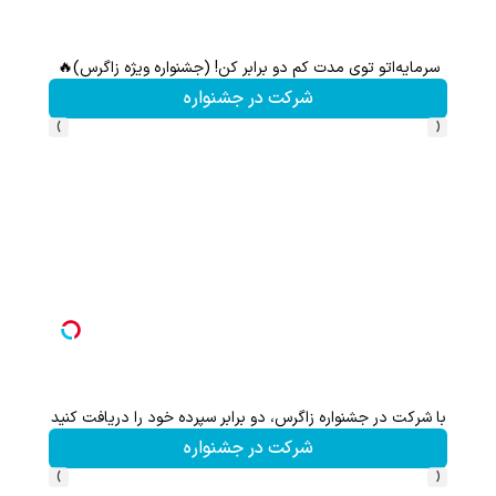
سرمایه‌اتو توی مدت کم دو برابر کن! (جشنواره ویژه زاگرس)🔥
تا %60 تخفیف محصولات جین وست + خرید در 4 
شرکت در جشنواره
›
‹
با شرکت در جشنواره زاگرس، دو برابر سپرده خود را دریافت کنید
شرکت در جشنواره
›
‹