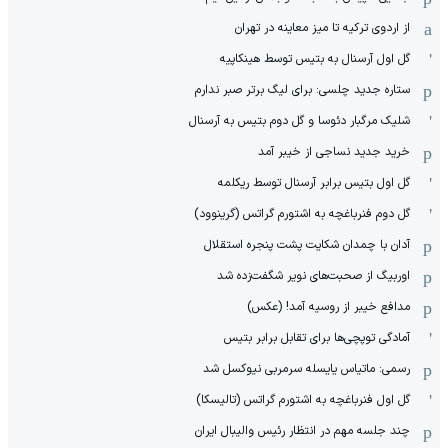
از اردوی ترکیه تا میز معاینه در تهران
گل اول آرسنال به بتیس توسط هینکاپیه
ستاره جدید چلسی: برای لیگ برتر صبر ندارم
شلیک مرگبار دئوسا و گل دوم بتیس به آرسنال
خرید جدید نساجی از خیبر آمد
گل اول بتیس برابر آرسنال توسط ریکلمه
گل دوم فنرباغچه به اشتورم گراتس (گرینوود)
آدان با چمدان شکایت پشت پنجره استقلال
اوربیگ از صحبت‌های نویر شگفت‌زده شد
مدافع خیبر از روسیه آمد! (عکس)
آمادگی توپچی‌ها برای تقابل برابر بتیس
رسمی: ماتیاس یایسله سرمربی نیوکسل شد
گل اول فنرباغچه به اشتورم گراتس (تالیسکا)
چند جلسه مهم در انتظار رئیس والیبال ایران