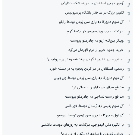
آزمون نهایی استقلال با حریف شکست‌ناپذیر
تغییر بزرگ در ساختار باشگاه پرسپولیس
گل سوم مایورکا به پاری سن ژرمن توسط رایلو
حرکت عجیب وینیسیوس در اینستاگرام
وینگر پنج‌گله آریو به چادرملو پیوست
خرید جدید خیبر از تیم قهرمان می‌آید
اعلام رسمی: تغییر ناگهانی چند شماره در پرسپولیس!
رسمی: استقلال در باز کردن پنجره به در بسته خورد
گل دوم مایورکا به پاری سن ژرمن توسط ویرجیلی
مدافع میلان هواداران را عصبانی کرد
مدافع راست نساجی به چادرملو پیوست
گل سوم بتیس به آرسنال توسط فورنالس
گل اول مایورکا به پاری سن ژرمن توسط لوومبو
با انگیزه مثل لیموچی، بازگشت به روزهای دوست داشتنی
جدایی کاپیتان با سابقه ذوب‌آهن از این تیم!