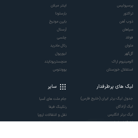
پرسپولیس
اینتر میلان
تراکتور
بارسلونا
ذوب آهن
بایرن مونیخ
سپاهان
آرسنال
فولاد
چلسی
ملوان
رئال مادرید
گل‌گهر
لیورپول
آلومینیوم اراک
منچستریونایتد
استقلال خوزستان
یوونتوس
لیگ های پرطرفدار
سایر
جدول لیگ برتر ایران (خلیج فارس)
جام ملت های آسیا
لیگ آزادگان
رنکینگ فیفا
لیگ برتر انگلیس
نقل و انتقالات اروپا
لالیگا اسپانیا
نقل و انتقالات ایران
سری آ ایتالیا
پاری سن ژرمن