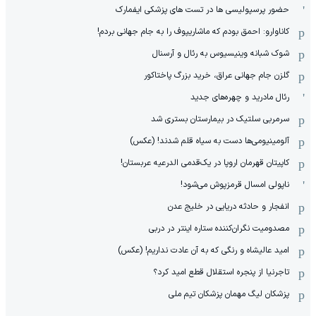
حضور پرسپولیسی ها در تست های پزشکی ایفمارک
کاناوارو: احمق بودم که ماشاریپوف را به جام جهانی بردم!
شوک شبانه وینیسیوس به رئال و آرسنال
گلزن جام جهانی عراق، خرید بزرگ پاختاکور
رئال مادرید و چهره‌های جدید
سرمربی سلتیک در بیمارستان بستری شد
آلومینیومی‌ها دست به سیاه قلم شدند! (عکس)
کاپیتان قهرمان اروپا در یک‌قدمی الدرعیه عربستان!
ناپولی امسال قرمزپوش می‌شود!
انفجار و حادثه دریایی در خلیج عدن
مصدومیت نگران‌کننده ستاره اینتر در دربی
امید عالیشاه و رنگی که به آن عادت نداریم! (عکس)
تاجرنیا از پنجره استقلال قطع امید کرد؟
پزشکان لیگ مهمان پزشکان تیم ملی