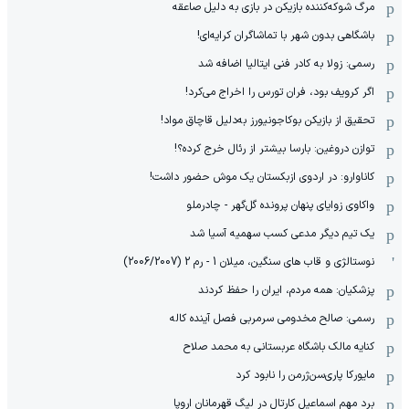
مرگ شوکه‌کننده بازیکن در بازی به دلیل صاعقه
باشگاهی بدون شهر با تماشاگران کرایه‌ای!
رسمی: زولا به کادر فنی ایتالیا اضافه شد
اگر کرویف بود، فران تورس را اخراج می‌کرد!
تحقیق از بازیکن بوکاجونیورز به‌دلیل قاچاق مواد!
توازن دروغین: بارسا بیشتر از رئال خرج کرده؟!
کاناوارو: در اردوی ازبکستان یک موش حضور داشت!
واکاوی زوایای پنهان پرونده گل‌گهر - چادرملو
یک تیم دیگر مدعی کسب سهمیه آسیا شد
نوستالژی و قاب های سنگین، میلان 1 - رم 2 (2006/2007)
پزشکیان: همه مردم، ایران را حفظ کردند
رسمی: صالح مخدومی سرمربی فصل آینده کاله
کنایه مالک باشگاه عربستانی به محمد صلاح
مایورکا پاری‌سن‌ژرمن را نابود کرد
برد مهم اسماعیل کارتال در لیگ قهرمانان اروپا