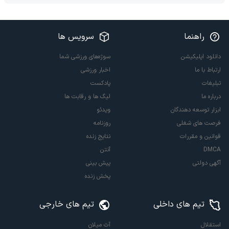
راهنما
سرویس ها
دانلود اپلیکیشن
سوژه‌های ورزشی شما
ارتباط با ما
اخبار ورزشی
تبلیغات
پادکست
درباره ما
لیگ ها و رقابت ها
ابزار توسعه دهندگان
ویدئو
فرصت های شغلی
روزنامه
قوانین و مقررات
نتایج زنده
DMCA
آنتن
آگهی دولتی
پیش بینی
پخش زنده
تیم های داخلی
تیم های خارجی
استقلال
آث میلان