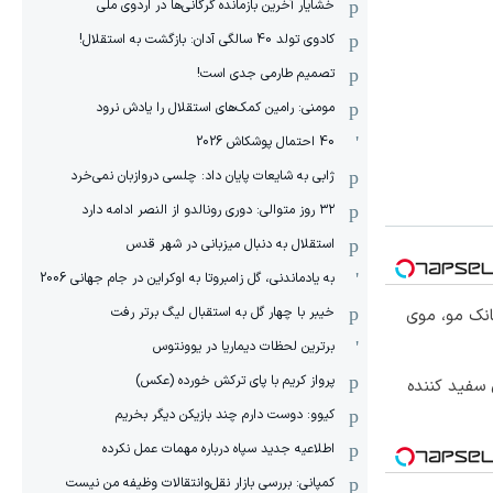
خشایار آخرین بازمانده گرگانی‌ها در اردوی ملی
کادوی تولد 40 سالگی آدان: بازگشت به استقلال!
تصمیم طارمی جدی است!
مومنی: رامین کمک‌های استقلال را یادش نرود
40 احتمال پوشکاش 2026
ژابی به شایعات پایان داد: چلسی دروازبان نمی‌خرد
۳۲ روز متوالی: دوری رونالدو از النصر ادامه دارد
استقلال به دنبال میزبانی در شهر قدس
به یادماندنی، گل زامبروتا به اوکراین در جام جهانی 2006
خیبر با چهار گل به استقبال لیگ برتر رفت
انک مو، موی
برترین لحظات دیماریا در یوونتوس
پرواز کریم با پای ترکش خورده (عکس)
 سفید کننده
کیوو: دوست دارم چند بازیکن دیگر بخریم
اطلاعیه جدید سپاه درباره مهمات عمل نکرده
کمپانی: بررسی بازار نقل‌وانتقالات وظیفه من نیست