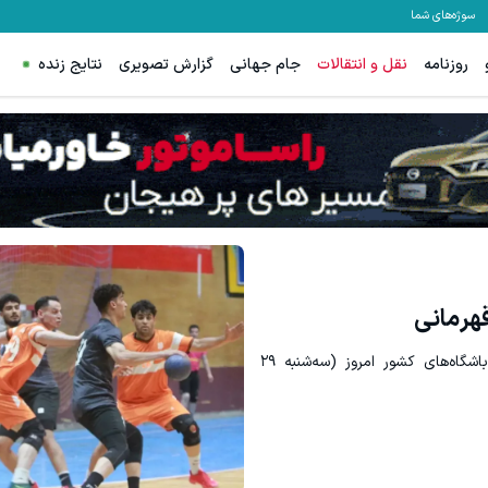
سوژه‌های شما
روزنامه
نقل و انتقالات
جام جهانی
گزارش تصویری
نتایج زنده
IM LS7 لوکس ترین شاسی بلند برقی ایران
دریافت 50 تتر !
ثبت درخواست
هرمانی
هفته هجدهم رقابت‌های لیگ برتر هندبال مردان باشگاه‌های کشور امروز (سه‌شنبه ۲۹