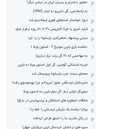
حضور دختران و پسران ایران در نیشن لیگز!
به یادماندنی، گل دلپیرو به اینتر (1998)
نروژ خواستار استعفای فوری اینفانتینو شد
شاید امروز یا فردا آتش‌بس ۳۰ تا ۶۰ روزه برقرار شود
سیتی پیشنهاد تحقیرآمیز بارسلونا را رد کرد
خلاصه بازی بایرن مونیخ 2 - استون ویلا 1
به مهاجمی که 20 گل بزند نیاز نداریم!
ضربه استثنائی گومس؛ گل اول استون ویلا به بایرن
معمای سمت چپ بارسلونا پیچیده‌تر شد
مدیرعامل ذوب‌آهن: هنوز نمی‌دانم چرا پورموسوی رفت!
سوپرگل لوئیز دیاز؛ گل دوم بایرن به استون ویلا
ملاقات اسطوره های استقلال و پرسپولیس در عراق!
پیاتزا نیامده یک بازیکن تیم ملی را خط زد!
در رئال مادرید ما را احمق فرض کرده‌اند
سیو های درخشان خردسال ترین دروازبان جهان!