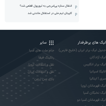
انتقال ستاره پی‌اس‌جی به لیورپول قطعی شد؟
کاپیتان تیم ملی در استقلال ماندنی شد
لیگ های پرطرفدار
سایر
جدول لیگ برتر ایران (خلیج فارس)
جام ملت های آسیا
لیگ آزادگان
رنکینگ فیفا
لیگ برتر انگلیس
نقل و انتقالات اروپا
لالیگا اسپانیا
نقل و انتقالات ایران
سری آ ایتالیا
پاری سن ژرمن
لیگ قهرمانان اروپا
لیگ نخبگان آسیا
لیگ قهرمانان آسیا دو