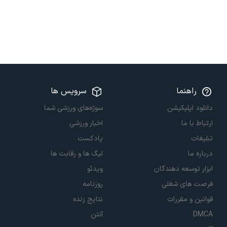
راهنما
سرویس ها
دانلود اپلیکیشن
سوژه‌های ورزشی شما
ارتباط با ما
اخبار ورزشی
تبلیغات
پادکست
درباره ما
لیگ ها و رقابت ها
ابزار توسعه دهندگان
ویدئو
فرصت های شغلی
روزنامه
قوانین و مقررات
نتایج زنده
DMCA
آنتن