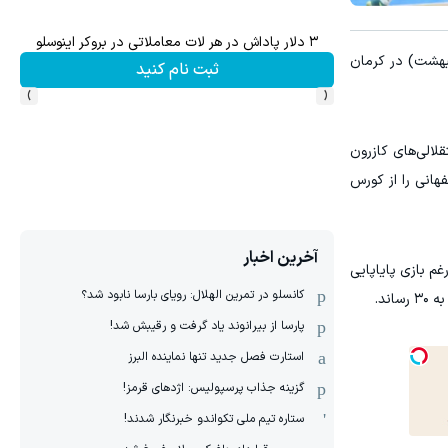
۱ میلیارد اعتبار خرید طلا | بدون ضامن و چک
ش سهام گوگل سود کسب کنی؟
 سی و هشتمین دوره مسابقات لیگ برتر هندبال مردان باشگاه‌های کشور امروز (سه‌شنبه ۲۹ اردیبهشت) در کرمان
کلیک کن!
›
‹
لالی‌های کازرون
‌پوشان اصفهانی را از کورس
آخرین اخبار
غم بازی پایاپایی
کانسلو در تمرین الهلال: رویای بارسا نابود شد؟
پارسا از بیرانوند یاد گرفت و رقیبش شد!
استارت فصل جدید تنها نماینده البرز
گزینه جذاب پرسپولیس: اژدهای قرمز!
ستاره تیم ملی تکواندو خبرنگار شدند!