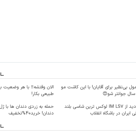
ول بی‌نظیر برای آقایان! با این کاشت مو
الان وقتشه‼️ با هر وضعیت ب
طبیعی بکار!
بازدید از IM LS7 لوکس ترین شاسی بلند
حمله به زردی دندان ها با ژل
ی ایران در باشگاه انقلاب
دندان! خرید40%تخفیف