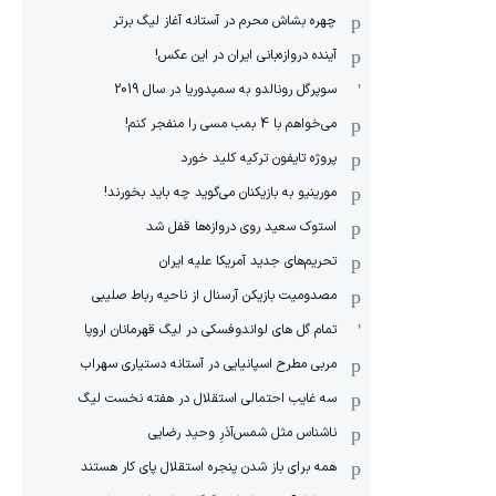
چهره بشاش محرم در آستانه آغاز لیگ برتر
آینده دروازه‌بانی ایران در این عکس!
سوپرگل رونالدو به سمپدوریا در سال 2019
می‌خواهم با 4 بمب مسی را منفجر کنم!
پروژه تایفون ترکیه کلید خورد
مورینیو به بازیکنان می‌گوید چه باید بخورند!
استوک سعید روی دروازه‌ها قفل شد
تحریم‌های جدید آمریکا علیه ایران
مصدومیت بازیکن آرسنال از ناحیه رباط صلیبی
تمام گل های لواندوفسکی در لیگ قهرمانان اروپا
مربی مطرح اسپانیایی در آستانه دستیاری سهراب
سه غایب احتمالی استقلال در هفته نخست لیگ
ناشناس مثل شمس‌آذرِ وحید رضایی
همه برای باز شدن پنجره استقلال پای کار هستند