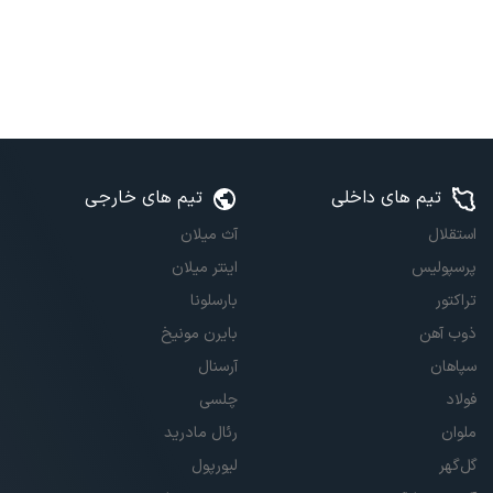
تیم های داخلی
تیم های خارجی
استقلال
آث میلان
پرسپولیس
اینتر میلان
تراکتور
بارسلونا
ذوب آهن
بایرن مونیخ
سپاهان
آرسنال
فولاد
چلسی
ملوان
رئال مادرید
گل‌گهر
لیورپول