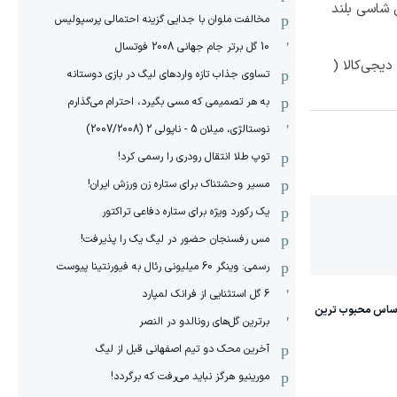
وکس ترین شاسی بلند
مخالفت ملوان با جدایی گزینه احتمالی پرسپولیس
10 گل برتر جام جهانی 2008 فوتسال
یجی‌کالا (
تساوی جذاب تازه واردهای لیگ در بازی دوستانه
به هر تصمیمی که مسی بگیرد، احترام می‌گذارم
نوستالژی، میلان 5 - ناپولی 2 (2007/2008)
توپ طلا انتقال رودری را رسمی کرد!
مسیر وحشتناک برای ستاره زن ورزش ایران!
یک رکورد ویژه برای ستاره دفاعی تراکتور
مس رفسنجان حضور در لیگ یک را پذیرفت!
رسمی: وینگر 60 میلیونی رئال به فیورنتینا پیوست
6 گل استثنایی از فرانک لمپارد
برترین گل‌های رونالدو در النصر
آخرین محک دو تیم اصفهانی قبل از لیگ
مورینیو هرگز نباید می‌رفت که برگردد!