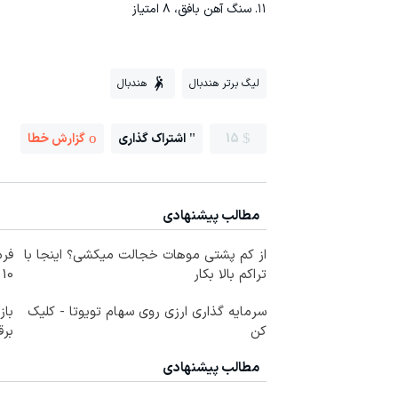
۱۱. سنگ آهن بافق، ۸ امتیاز
لیگ برتر هندبال
هندبال
15
اشتراک گذاری
گزارش خطا
مطالب پیشنهادی
از کم پشتی موهات خجالت میکشی؟ اینجا با
فرم
تراکم بالا بکار
10 سال جوانتر شو😍
سرمایه گذاری ارزی روی سهام تویوتا - کلیک
کن
برق
مطالب پیشنهادی