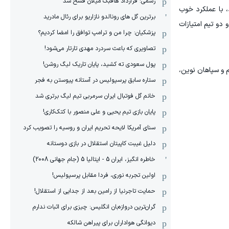
رسمی: قرارداد هافبک میلان فسخ شد
د، با عملکرد خوب
برترین گل های رونالدو نازاریو برای رئال مادرید
در نیمه دوم حفظ کند و این بازی ۲۸-۲۸ مساوی تمام شد و دو تیم امتیازات
پزشکیان: چرا من و ترامپ توافق را امضا کردیم؟
تصاویری که باعث سردرد مهدی تارتار می‌شود!
پول سعودی ته کشید، پایان تاریک لیگ روشن!
 و سپاهان نوین،
ستاره سابق پرسپولیس در آستانه پیوستن به فجر
خانم گل فوتبال ایران سرمربی تیم لیگ برتری شد
پایان بازی تیم یحیی و علی منصور با کتک‌کاری!
سنای آمریکا لایحه تحریم ایران و روسیه را تصویب کرد
دلیل غیبت کاپیتان استقلال در بازی دوستانه
خاطره انگیز، ایران 5 - ایتالیا 5 (جام جهانی 2008)
اولین تجربه نوری، فردا مقابل پرسپولیس!
حمایت تاجرنیا از رامین بعد از جدایی از استقلال!
گران‌ترین دروازه‌بان انگلیس: چیزی برای اثبات ندارم
دیوانگی هواداران برای پیراهن شالکه