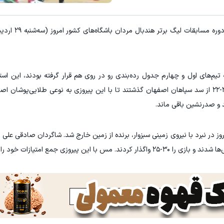
E با اسپرد از صفر پیپ
میدونستی میتونی از بالا رفتن ارز
به گزارش "ورزش سه"، هفته هجدهم
ثبت نام کنید
ثبت نام کنید
یم‌های اول و چهارم جدول رده‌بندی رو در روی هم قرار گرفته بودند، این استق
بودند که در یک دیدار نزدیک، فیزیکی و پربرخورد ۲۶-۲۲ از سد سپاهان اصفهان گذشتند تا با این پیروزی به نوعی طلایی
در نبرد با نیروی زمینی سبزوار، برنده از زمین خارج شد. شاگردان صادقی علی ر
وزی جمع امتیازات خود را به ۳۰ رساند.