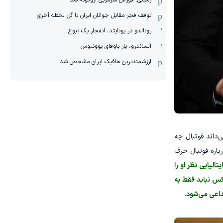
رسمی: فورلان سرمربی اروگوئه شد
توقف فجر مقابل جوانان ایران با گل لحظه آخری
رونالدو در یونایتد، انفجار یک نبوغ
الساندرو، یار باوفای یوونتوس
ارزشمندترین هافبک ایران مشخص شد
ی‌داند فوتبال چه
اره فوتبال حرف
الیایی نظر او را
کس نباید فقط به
داعی می‌شود.