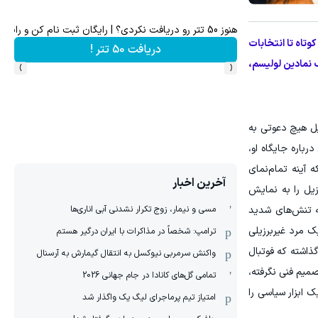
هنوز 50 تتر رو دریافت نکردی؟ | رایگان ثبت نام کن و رایگان شروع کن!
وتاه تا انتخابات
دریافت 50 تتر !
›
‹
یدان جنگ نمادین لولیسم،
برزیل هیچ دعوتی به
رباره جایگاه او،
 آینه تمام‌نمای
آخرین اخبار
یل را به نمایش
مسی و نیمار، زوج تکرار نشدنی آبی اناری‌ها
حه تنش‌های شدید
ک مرد غیربرزیلی
ترامپ: شخصاً در مذاکرات با ایران درگیر هستم
گذاشته که فوتبال
واکنش سرمربی نیوکسل به انتقال گیمارش به آرسنال
میم فنی نگرفته،
تمامی گل‌های کانادا در جام جهانی 2026
 ابزار سیاسی را
امتیاز تیم پرماجرای لیگ یک واگذار شد