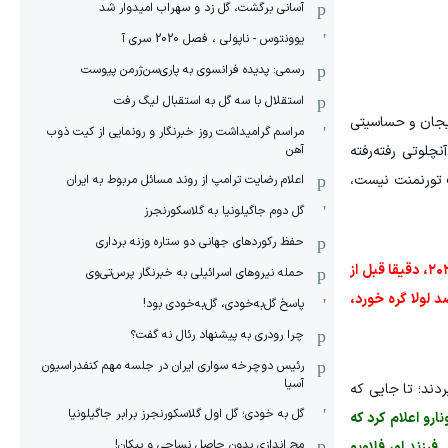
آسانی برگشت، گل زد و سهراب امیدوار شد
یوونتوس - ناپولی ، فصل 2020 سری آ
رسمی: پدیده فرانسوی به پاری‌سن‌ژرمن پیوست
استقلال با سه گل به استقبال لیگ رفت
هیجان و حساسیتی
مراسم گرامیداشت روز خبرنگار و رونمایی از کیت ذوب
آهن
چلوتی رفته‌رفته
ک تورنمنت نیست،
اعلام رضایت ترامپ از روند مسائل مربوط به ایران
گل دوم جاگیلونیا به گلاسکورنجرز
حفظ رکوردهای جهانی دو ستاره وزنه برداری
از زمان حمایت آشکار او از ژایر بولسونارو در جریان مبارزات انتخاباتی ۲۰۲۲، دقیقا قبل از
حمله نیروهای اسرائیلی به خبرنگار پرس‌تی‌وی
و ضد لولا گره خورد،
پاسخ گل‌به‌خودی، گل‌به‌خودی بود!
چرا رودری به پیشنهاد رئال نه گفت؟
رئیس دوچرخه سواری ایران در جلسه مهم کنفدراسیون
آسیا
دند؛ تا جایی که
گل به خودی؛ گل اول گلاسکورنجرز برابر جاگیلونیا
سال ۲۰۲۲، ژایر بولسونارو اعلام کرد که
مچ اندازی بدون حاصل نساجی و پیکان!
فرزند او، فلاویو