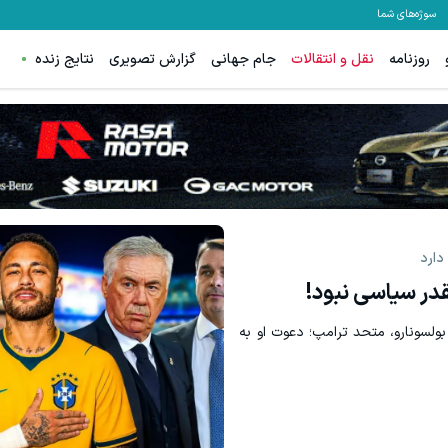
سوژه‌های شما
روزنامه
نقل و انتقالات
جام جهانی
گزارش تصویری
نتایج زنده
نواره ایمپلنت تهران خوش اومدید! | فقط ۲۵ میلیون !
فرصت ویژه‼️ استخدام بیمه سامان با
رزرورایگان نوبت
تکمیل فرم
دارد
قدر سیاسی نبود!
 بولسونارو، متحد ترامپ؛ دعوت او به