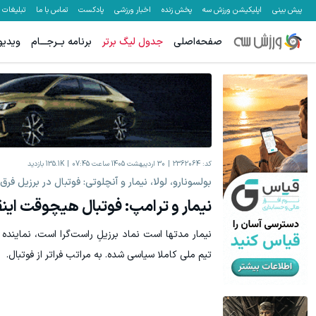
پیش بینی
اپلیکیشن ورزش سه
پخش زنده
اخبار ورزشی
پادکست
تماس با ما
تبلیغات
صفحه‌اصلی
جدول لیگ برتر
برنامه بــرجـــام
ویدیو
هنوز 50 تتر رو دریافت نکردی؟ | رایگان ثبت نام کن و رایگان شروع کن!
به بزرگترین جش
دریافت 50 تتر !
کد:
2362064
30 اردیبهشت 1405 ساعت 07:45
135.1K
بازدید
بولسونارو، لولا، نیمار و آنچلوتی: فوتبال در برزیل فرق 
نیمار و ترامپ: فوتبال هیچوقت این
نیمار مدتها است نماد برزیلِ راست‌گرا است، نماینده
تیم ملی کاملا سیاسی شده. به مراتب فراتر از فوتبال.