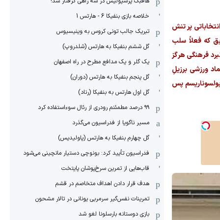
هافبک پرسپولیس در سه راهی گرفتار شد!
خلاصه بازی بنفیکا 6 - هارتس 1
 ریاست‌جمهوری ۲۰۲۶، برزیل آماده یک کارزار انتخاباتی پر تنش
تبریک جالب تونی کروس به وینیسیوس
بق که فعلاً سلب
گل ششم بنفیکا به هارتس (شلدروپ)
برد فرهنگی هرگز
یک گلر و یک مدافع مطرح در راه اصفهان
اد ورزشی برزیلِ
گل پنجم بنفیکا به هارتس (دوران)
 بولسوناریسم پس
گل اول هارتس به بنفیکا (رناد)
۹۹ درصد مطمئنم رودری از رئال سوءاستفاده کرد
مسیر ناگویا از فدراسیون می‌گذرد
گل چهارم بنفیکا به هارتس (پاولیدیس)
فدراسیون تأیید کرد: بونوچی دستیار مانچینی می‌شود
قاب‌هایی از تمرین سرخ‌پوشان پایتخت
هدف قرار دادن اهداف متخاصم در قشم
‏تمرینات نفس‌گیر سرمربی یونانی در تالار مشحون
بازی دوستانه بارسلونا لغو شد