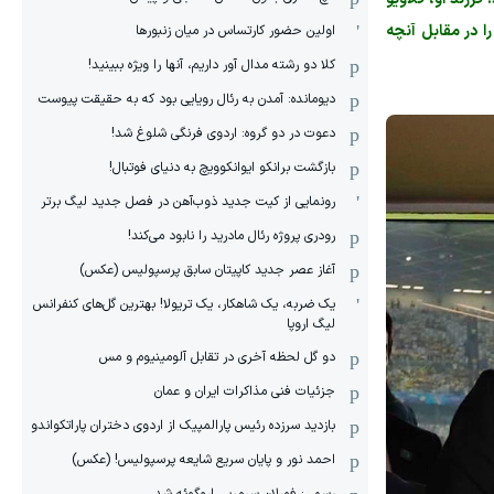
ا در مقابل آنچه
اولین حضور کارتساس در میان زنبورها
کلا دو‌ رشته مدال آور داریم، آنها را ویژه ببینید!
دیومانده: آمدن به رئال رویایی بود که به حقیقت پیوست
دعوت در دو گروه: اردوی فرنگی شلوغ شد!
بازگشت برانکو ایوانکوویچ به دنیای فوتبال!
رونمایی از کیت جدید ذوب‌آهن در فصل جدید لیگ برتر
رودری پروژه رئال مادرید را نابود می‌کند!
آغاز عصر جدید کاپیتان سابق پرسپولیس (عکس)
یک ضربه، یک شاهکار، یک تریولا! بهترین گل‌های کنفرانس
لیگ اروپا
دو گل لحظه آخری در تقابل آلومینیوم و مس
جزئیات فنی مذاکرات ایران و عمان
بازدید سرزده رئیس پارالمپیک از اردوی دختران پاراتکواندو
احمد نور و پایان سریع شایعه پرسپولیس! (عکس)