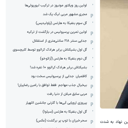
اولین روز ویکتور مونیوز در ترکیب لیورپولی‌ها
مجری مشهور مربی لیگ یک شد
گل سوم بنفیکا به هارتس (پاولیدیس)
اولین تمرین پرسپولیس در بازگشت از ترکیه
جدایی سنتر ۲۱۸ سانتی‌متری از استقلال
گل اول بشیکتاش برابر هرادک کرالوو توسط کلیچسوی
گل دوم بنفیکا به هارتس (آرائوخو)
بشیکتاش برابر هرادک کرالوو 10 نفره شد!
کاظمیان: جدایی از پرسپولیس سخت بود
بیخیال جذب مهاجم: فقط توافق با رامین رضاییان!
مربی سابق میلان از دنیا رفت
پیروزی اروپایی آبی‌ها با گلزنی جانشین اللهیار
گل اول بنفیکا به هارتس (سیلوا)
سحرخیزان با توپ پر برگشت (عکس)
ین نهاد به شدت