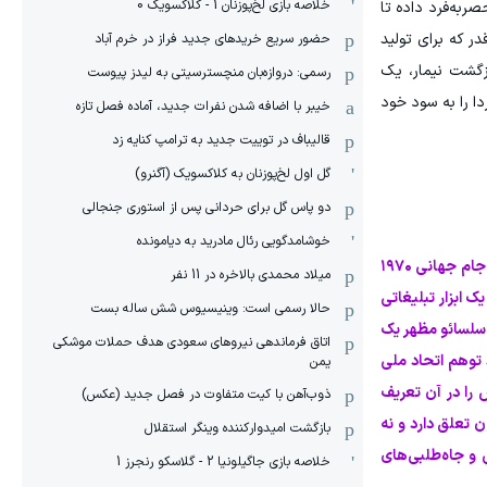
خلاصه بازی لخ‌پوزنان 1 - کلاکسویک 0
ربه‌فرد داده تا
در که برای تولید
حضور سریع خریدهای جدید فراز در خرم آباد
زگشت نیمار، یک
رسمی: دروازه‌بان منچسترسیتی به لیدز پیوست
ا را به سود خود
خیبر با اضافه شدن نفرات جدید، آماده فصل تازه
قالیباف در توییت جدید به ترامپ کنایه زد
گل اول لخ‌پوزنان به کلاکسویک (آگنرو)
دو پاس گل برای حردانی پس از استوری جنجالی
خوشامدگویی رئال مادرید به دیامونده
این اولین بار نیست که قدرت در برزیل تلاش می‌کند به رختکن سلسائو نفوذ کند. از زمان دیکتاتوری نظامی و مصادره پیروزی درخشان جام جهانی ۱۹۷۰
میلاد محمدی بالاخره در 11 نفر
ک ابزار تبلیغاتی
حالا رسمی است: وینیسیوس شش ساله بست
 سلسائو مظهر یک
اتاق فرماندهی نیروهای سعودی هدف حملات موشکی
 توهم اتحاد ملی
یمن
 را در آن تعریف
ذوب‌آهن با کیت متفاوت در فصل جدید (عکس)
 تعلق دارد و نه
بازگشت امیدوارکننده وینگر استقلال
 و جاه‌طلبی‌های
خلاصه بازی جاگیلونیا 2 - گلاسکو رنجرز 1