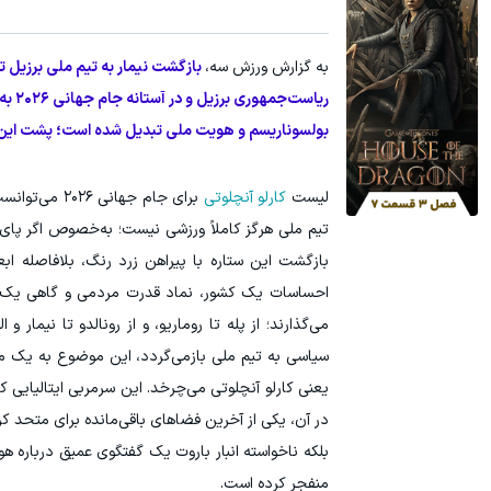
فرصت ویژه‼️ استخدام بیمه سامان با حقوق و مزایای بالا
با این روش ت
به گزارش ورزش سه،
بازگشت نیمار به تیم ملی برزیل تح
تکمیل فرم
ریاس
بولسوناریسم و هویت ملی تبدیل شده است؛ پشت این لیست ۲۶ نفره، انگار یک مبارزه انتخاباتی تمام‌عیا
لیست
کارلو آنچلوتی
برای جام جه
تیم ملی هرگز کاملاً ورزشی نیست؛ به‌خصوص اگر پای
بازگشت این ستاره با پیراهن زرد رنگ، بلافاصله ابعا
احساسات یک کشور، نماد قدرت مردمی و گاهی یک ابز
می‌گذارند؛ از پله تا روماریو، و از رونالدو تا نیم
سیاسی به تیم ملی بازمی‌گردد، این موضوع به یک مس
یعنی کارلو آنچلوتی می‌چرخد. این سرمربی ایتالیایی ک
در آن، یکی از آخرین فضاهای باقی‌مانده برای متحد ک
بلکه ناخواسته انبار باروت یک گفتگوی عمیق درباره ه
منفجر کرده است.