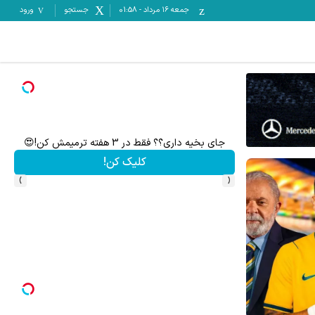
جمعه ۱۶ مرداد
-
01:58
جستجو
ورود
 حقوق و مزایای بالا
جای بخیه داری؟؟ فقط در 3 هفته ترمیمش کن!😍
کلیک کن!
›
‹