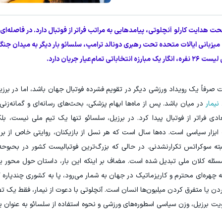
وی خونه،سفیدی و زیبایی دندوناتو برگردون(40%off)
درآمد ماهی 800 میلیونی رویا نیست! امتحانش مجانیه😉
ت هدایت کارلو آنچلوتی، پیامدهایی به مراتب فراتر از فوتبال دارد. در فاصله‌ای ک
تخفیف ویژه!
کلیک کن!
ت‌جمهوری برزیل و در آستانه جام جهانی ۲۰۲۶ به میزبانی ایالات متحده تحت رهبری دونالد ترامپ، سلسائو بار دیگر به م
ر جریان دارد.
انی ۲۰۲۶ می‌توانست صرفاً یک رویداد ورزشی دیگر در تقویم فشرده فوتبال جهان باشد، اما در 
نیمار
در میان باشد. پس از ماه‌ها ابهام پزشکی، بحث‌های رسانه‌ای و گمانه‌زنی د
دی فراتر از فوتبال پیدا کرد. در برزیل، سلسائو تنها یک تیم ملی نیست، بلکه
ار سیاسی است. ده‌ها سال است که هر نسل از بازیکنان، روایتی خاص از برز
ار و البته سوکراتس تکرارنشدنی. در حالی که بزرگ‌ترین فوتبالیست کشور در بحبو
ئله کلان ملی تبدیل شده است. مضاف بر اینکه این بار، داستان حول محور ی
ه چهره‌ای محترم و کاریزماتیک در جهان به شمار می‌رود، پا به کشوری چندپاره 
ردن یا متفرق کردن میلیون‌ها انسان است. آنچلوتی با دعوت از نیمار، فقط یک تص
ویت برزیل، وزن سیاسی اسطوره‌های ورزشی و نحوه استفاده از سلسائو به عنوان یک