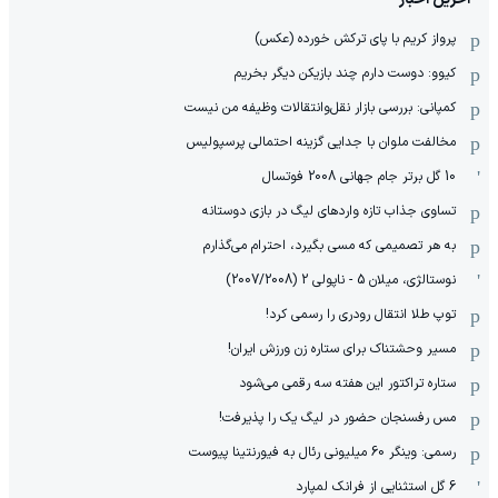
پرواز کریم با پای ترکش خورده (عکس)
کیوو: دوست دارم چند بازیکن دیگر بخریم
کمپانی: بررسی بازار نقل‌وانتقالات وظیفه من نیست
مخالفت ملوان با جدایی گزینه احتمالی پرسپولیس
10 گل برتر جام جهانی 2008 فوتسال
تساوی جذاب تازه واردهای لیگ در بازی دوستانه
به هر تصمیمی که مسی بگیرد، احترام می‌گذارم
نوستالژی، میلان 5 - ناپولی 2 (2007/2008)
توپ طلا انتقال رودری را رسمی کرد!
مسیر وحشتناک برای ستاره زن ورزش ایران!
ستاره تراکتور این هفته سه رقمی می‌شود
مس رفسنجان حضور در لیگ یک را پذیرفت!
رسمی: وینگر 60 میلیونی رئال به فیورنتینا پیوست
6 گل استثنایی از فرانک لمپارد