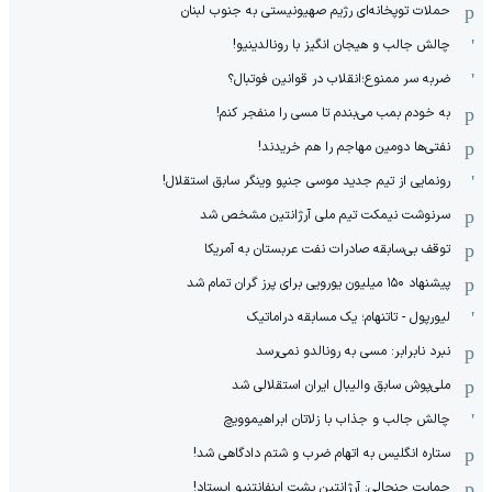
حملات توپخانه‌ای رژیم صهیونیستی به جنوب لبنان
چالش جالب و هیجان انگیز با رونالدینیو!
ضربه سر ممنوع؛انقلاب در قوانین فوتبال؟
به خودم بمب می‌بندم تا مسی را منفجر کنم!
نفتی‌ها دومین مهاجم را هم خریدند!
رونمایی از تیم جدید موسی جنپو وینگر سابق استقلال!
سرنوشت نیمکت تیم ملی آرژانتین مشخص شد
توقف بی‌سابقه صادرات نفت عربستان به آمریکا
پیشنهاد ۱۵۰ میلیون یورویی برای پرز گران تمام شد
لیورپول - تاتنهام؛ یک مسابقه دراماتیک
نبرد نابرابر: مسی به رونالدو نمی‌رسد
ملی‌پوش سابق والیبال ایران استقلالی شد
چالش جالب و جذاب با زلاتان ابراهیموویچ
ستاره انگلیس به اتهام ضرب و شتم دادگاهی شد!
حمایت جنجالی: آرژانتین پشت اینفانتنیو ایستاد!