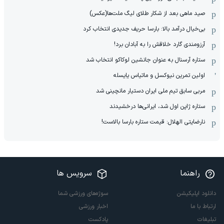
صید ماهی بعد از شکار طلای لیگ ملت‌ها(عکس)
بی‌خیال درآمد بالا: بارسا حریف جدیدی انتخاب کرد
آرزومندی گارد خلاقش را به آبادان برد!
ستاره آرسنال به عنوان جانشین لوکاکو انتخاب شد
اولین تمرین نیوکسل و ماتیاس یایسله
مربی سابق تیم ملی ایران دستیار مانچینی شد
ستاره ژاپن اول شد، ایرانی‌ها درخشیدند
نارضایتی الهلال: قیمت ستاره بارسا بالاست!
راهنما
سرویس ها
دانلود اپلیکیشن
سوژه‌های ورزشی شما
ارتباط با ما
اخبار ورزشی
تبلیغات
پادکست