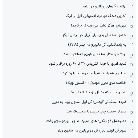
برترین گل‌های رونالدو در النصر
آخرین محک دو تیم اصفهانی قبل از لیگ
مورینیو هرگز نباید می‌رفت که برگردد!
حضور دختران و پسران ایران در نیشن لیگز!
به یادماندنی، گل دلپیرو به اینتر (1998)
نروژ خواستار استعفای فوری اینفانتینو شد
شاید امروز یا فردا آتش‌بس ۳۰ تا ۶۰ روزه برقرار شود
سیتی پیشنهاد تحقیرآمیز بارسلونا را رد کرد
خلاصه بازی بایرن مونیخ 2 - استون ویلا 1
به مهاجمی که 20 گل بزند نیاز نداریم!
ضربه استثنائی گومس؛ گل اول استون ویلا به بایرن
معمای سمت چپ بارسلونا پیچیده‌تر شد
مدیرعامل ذوب‌آهن: هنوز نمی‌دانم چرا پورموسوی رفت!
سوپرگل لوئیز دیاز؛ گل دوم بایرن به استون ویلا