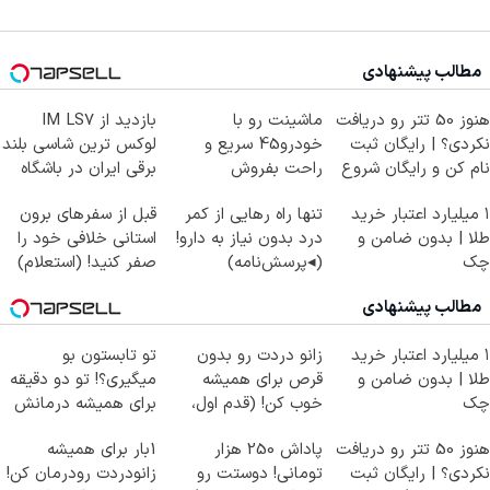
مطالب پیشنهادی
هنوز 50 تتر رو دریافت
ماشینت رو با
بازدید از IM LS7
نکردی؟ | رایگان ثبت
خودرو45 سریع و
لوکس ترین شاسی بلند
نام کن و رایگان شروع
راحت بفروش
برقی ایران در باشگاه
کن!
انقلاب
۱ میلیارد اعتبار خرید
تنها راه رهایی از کمر
قبل از سفرهای برون
طلا | بدون ضامن و
درد بدون نیاز به دارو!
استانی خلافی خود را
چک
(◂پرسش‌نامه)
صفر کنید! (استعلام)
مطالب پیشنهادی
۱ میلیارد اعتبار خرید
زانو دردت رو بدون
تو تابستون بو
طلا | بدون ضامن و
قرص برای همیشه
میگیری؟! تو دو دقیقه
چک
خوب کن! (قدم اول،
برای همیشه درمانش
پرسش‌نامه)
کن!
هنوز 50 تتر رو دریافت
پاداش 250 هزار
1بار برای همیشه
نکردی؟ | رایگان ثبت
تومانی! دوستت رو
زانودردت رودرمان کن!