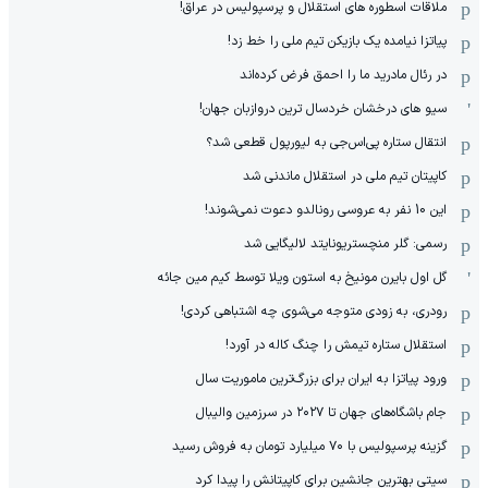
ملاقات اسطوره های استقلال و پرسپولیس در عراق!
پیاتزا نیامده یک بازیکن تیم ملی را خط زد!
در رئال مادرید ما را احمق فرض کرده‌اند
سیو های درخشان خردسال ترین دروازبان جهان!
انتقال ستاره پی‌اس‌جی به لیورپول قطعی شد؟
کاپیتان تیم ملی در استقلال ماندنی شد
این 10 نفر به عروسی رونالدو دعوت نمی‌شوند!
رسمی: گلر منچستریونایتد لالیگایی شد
گل اول بایرن مونیخ به استون ویلا توسط کیم مین جائه
رودری، به زودی متوجه می‌شوی چه اشتباهی کردی!
استقلال ستاره تیمش را چنگ کاله در آورد!
ورود پیاتزا به ایران برای بزرگ‌ترین ماموریت سال
جام باشگاه‌های جهان تا ۲۰۲۷ در سرزمین والیبال
گزینه پرسپولیس با ۷۰ میلیارد تومان به فروش رسید
سیتی بهترین جانشین برای کاپیتانش را پیدا کرد