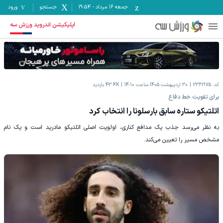
جمعه ۱۶ مرداد
-
19:54
جستجو
ورود
اپلیکیشن اندروید ورزش سه
کد:
2362175
30 اردیبهشت 1405 ساعت 14:10
43.4K
بازدید
برای تقویت خط دفاع
اتلتیکو ستاره سابق بارسلونا را انتخاب کرد
به نظر می‌رسد جذب یک مدافع کناری، اولویت اصلی اتلتیکو مادرید است و یک نام
مشخص مسیر را تعیین می‌کند.