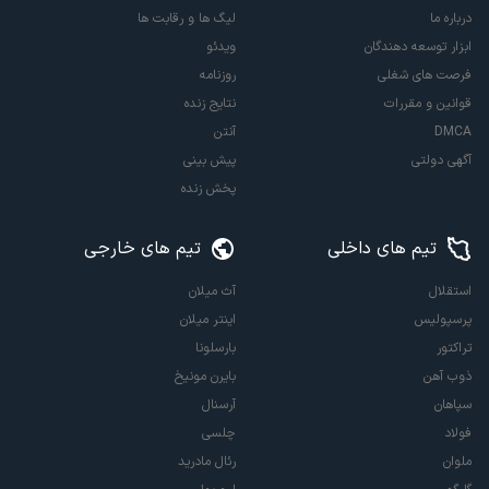
درباره ما
لیگ ها و رقابت ها
ابزار توسعه دهندگان
ویدئو
فرصت های شغلی
روزنامه
قوانین و مقررات
نتایج زنده
DMCA
آنتن
آگهی دولتی
پیش بینی
پخش زنده
تیم های داخلی
تیم های خارجی
استقلال
آث میلان
پرسپولیس
اینتر میلان
تراکتور
بارسلونا
ذوب آهن
بایرن مونیخ
سپاهان
آرسنال
فولاد
چلسی
ملوان
رئال مادرید