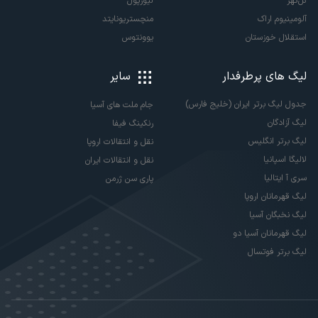
گل‌گهر
لیورپول
آلومینیوم اراک
منچستریونایتد
استقلال خوزستان
یوونتوس
لیگ های پرطرفدار
سایر
جدول لیگ برتر ایران (خلیج فارس)
جام ملت های آسیا
لیگ آزادگان
رنکینگ فیفا
لیگ برتر انگلیس
نقل و انتقالات اروپا
لالیگا اسپانیا
نقل و انتقالات ایران
سری آ ایتالیا
پاری سن ژرمن
لیگ قهرمانان اروپا
لیگ نخبگان آسیا
لیگ قهرمانان آسیا دو
لیگ برتر فوتسال