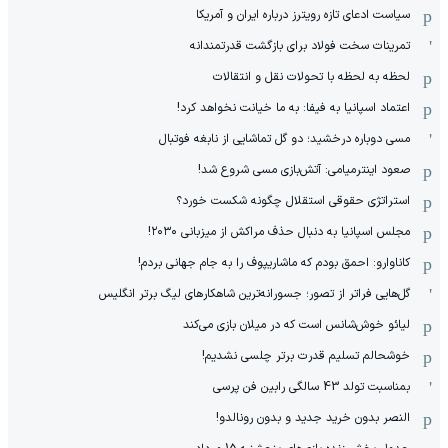
سیاست ادعای تازه رویترز درباره ایران و آمریکا
تمرینات سخت فولاد برای بازگشت قدرتمندانه
لحظه به لحظه با تحولات نقل و انتقالات
اعتماد اسپانیا به فیفا: به ما خیانت نخواهد کرد!
مسی دوباره درخشید؛ دو گل تماشایی از نابغه فوتبال
صعود اینترمیامی: آتش‌بازی مسی شروع شد!
استراتژی حقوقی استقلال چگونه شکست خورد؟
مجلس اسپانیا به دنبال حذف مراکش از میزبانی ۲۰۳۰!
کاناوارو: احمق بودم که ماشاریپوف را به جام جهانی بردم!
گل‌هایی فراتر از تصور؛ جسورانه‌ترین شاهکارهای لیگ برتر انگلیس
لیائو خوش‌شانس است که در میلان بازی می‌کند
خوشحالم تسلیم قدرت برتر چلسی نشدیم!
بمناسبت تولد 43 سالگی رابین فن پرسی
النصر بدون خرید جدید و بدون رونالدو!