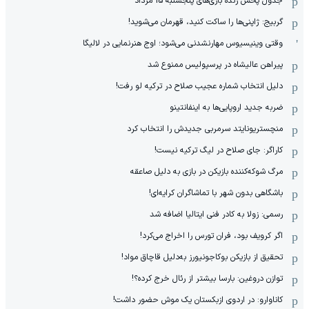
جدول پخش زنده بازی‌های پنجشنبه 15 مرداد
گربیج: ژاپنی‌ها را ساکت کنید، قهرمان می‌شوید!
وقتی وینیسیوس مهارنشدنی می‌شود؛ اوج هنرنمایی در لالیگا
پیراهن عالیشاه در پرسپولیس ممنوع شد
دلیل انتخاب شماره عجیب صلاح در ترکیه لو رفت!
ضربه جدید اروپایی‌ها به اینفانتینو
منچستریونایتد سرمربی جدیدش را انتخاب کرد
کاراگر: جای صلاح در لیگ ترکیه نیست!
مرگ شوکه‌کننده بازیکن در بازی به دلیل صاعقه
باشگاهی بدون شهر با تماشاگران کرایه‌ای!
رسمی: زولا به کادر فنی ایتالیا اضافه شد
اگر کرویف بود، فران تورس را اخراج می‌کرد!
تحقیق از بازیکن بوکاجونیورز به‌دلیل قاچاق مواد!
توازن دروغین: بارسا بیشتر از رئال خرج کرده؟!
کاناوارو: در اردوی ازبکستان یک موش حضور داشت!