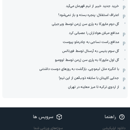
خرید جدید خیبر از تیم قهرمان می‌آید
اعتراف استقلال: پنجره بسته و باز نمی‌شود!
گل دوم مایورکا به پاری سن ژرمن توسط ویرجیلی
مدافع میلان هواداران را عصبانی کرد
مدافع راست نساجی به چادرملو پیوست
گل سوم بتیس به آرسنال توسط فورنالس
گل اول مایورکا به پاری سن ژرمن توسط لوومبو
با انگیزه مثل لیموچی، بازگشت به روزهای دوست داشتنی
جدایی کاپیتان با سابقه ذوب‌آهن از این تیم!
از اردوی ترکیه تا میز معاینه در تهران
راهنما
سرویس ها
دانلود اپلیکیشن
سوژه‌های ورزشی شما