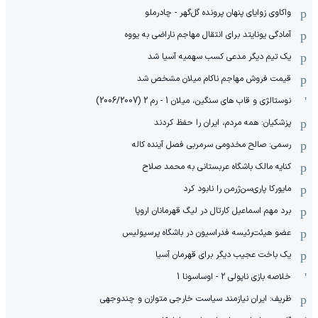
واکاوی زوایای پنهان پرونده گل‌گهر - چادرملو
آمادگی یونایتد برای انتقال مهاجم ناراضی به یووه
یک تیم دیگر مدعی کسب سهمیه آسیا شد
قیمت فروش مهاجم ناکام میلان مشخص شد
نوستالژی و قاب های سنگین، میلان 1 - رم 2 (2006/2007)
پزشکیان: همه مردم، ایران را حفظ کردند
رسمی: صالح مخدومی سرمربی فصل آینده کاله
کنایه مالک باشگاه عربستانی به محمد صلاح
مایورکا پاری‌سن‌ژرمن را نابود کرد
برد مهم اسماعیل کارتال در لیگ قهرمانان اروپا
عضو هیئت‌رئیسه فدراسیون در باشگاه پرسپولیس
یک باخت عجیب دیگر برای قهرمان آسیا
خلاصه بازی ناپولی 2 - اوساسونا 1
ظریف: ایران نیازمند سیاست خارجی متوازن و چندوجهی