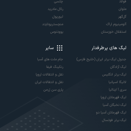
فولاد
چلسی
ملوان
رئال مادرید
گل‌گهر
لیورپول
آلومینیوم اراک
منچستریونایتد
استقلال خوزستان
یوونتوس
لیگ های پرطرفدار
سایر
جدول لیگ برتر ایران (خلیج فارس)
جام ملت های آسیا
لیگ آزادگان
رنکینگ فیفا
لیگ برتر انگلیس
نقل و انتقالات اروپا
لالیگا اسپانیا
نقل و انتقالات ایران
سری آ ایتالیا
پاری سن ژرمن
لیگ قهرمانان اروپا
لیگ نخبگان آسیا
لیگ قهرمانان آسیا دو
لیگ برتر فوتسال