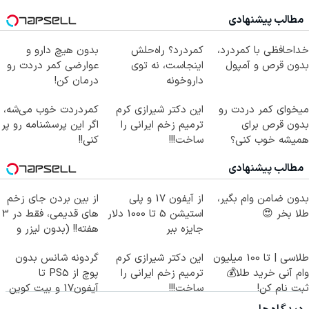
مطالب پیشنهادی
خداحافظی با کمردرد،
کمردرد؟ راه‌حلش
بدون هیچ دارو و
بدون قرص و آمپول
اینجاست، نه توی
عوارضی کمر دردت رو
داروخونه
درمان کن!
(پرسش‌نامه)
میخوای کمر دردت رو
این دکتر شیرازی کرم
کمردردت خوب می‌شه،
بدون قرص برای
ترمیم زخم ایرانی را
اگر این پرسشنامه رو پر
همیشه خوب کنی؟
ساخت!!!
کنی!!
(◂پرسش‌نامه رو پر
مطالب پیشنهادی
کن)
بدون ضامن وام بگیر،
از آیفون 17 و پلی
از بین بردن جای زخم
طلا بخر 😍
استیشن 5 تا 1000 دلار
های قدیمی، فقط در 3
جایزه ببر
هفته!! (بدون لیزر و
جراحی)
طلاسی | تا 100 میلیون
این دکتر شیرازی کرم
گردونه شانس بدون
وام آنی خرید طلا💰
ترمیم زخم ایرانی را
پوچ از PS5 تا
ثبت نام کن!
ساخت!!!
آیفون17 و بیت کوین
🔥