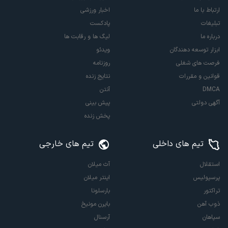
ارتباط با ما
اخبار ورزشی
تبلیغات
پادکست
درباره ما
لیگ ها و رقابت ها
ابزار توسعه دهندگان
ویدئو
فرصت های شغلی
روزنامه
قوانین و مقررات
نتایج زنده
DMCA
آنتن
آگهی دولتی
پیش بینی
پخش زنده
تیم های داخلی
تیم های خارجی
استقلال
آث میلان
پرسپولیس
اینتر میلان
تراکتور
بارسلونا
ذوب آهن
بایرن مونیخ
سپاهان
آرسنال