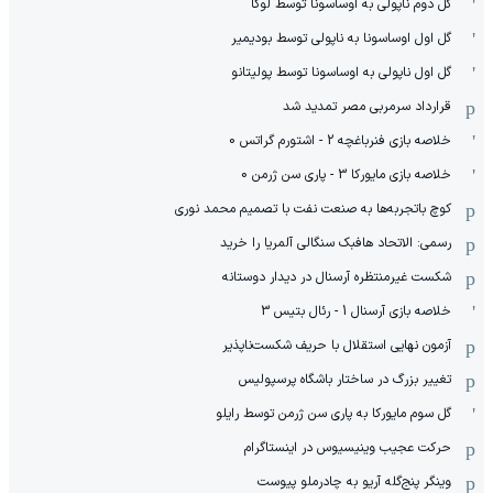
گل دوم ناپولی به اوساسونا توسط لوکا
گل اول اوساسونا به ناپولی توسط بودیمیر
گل اول ناپولی به اوساسونا توسط پولیتانو
قرارداد سرمربی مصر تمدید شد
خلاصه بازی فنرباغچه 2 - اشتورم گراتس 0
خلاصه بازی مایورکا 3 - پاری سن ژرمن 0
کوچ باتجربه‌ها به صنعت نفت با تصمیم محمد نوری
رسمی: الاتحاد هافبک سنگالی آلمریا را خرید
شکست غیرمنتظره آرسنال در دیدار دوستانه
خلاصه بازی آرسنال 1 - رئال بتیس 3
آزمون نهایی استقلال با حریف شکست‌ناپذیر
تغییر بزرگ در ساختار باشگاه پرسپولیس
گل سوم مایورکا به پاری سن ژرمن توسط رایلو
حرکت عجیب وینیسیوس در اینستاگرام
وینگر پنج‌گله آریو به چادرملو پیوست