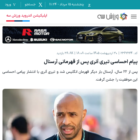
پنجشنبه ۱۵ مرداد
-
11:24
جستجو
ورود
اپلیکیشن اندروید ورزش سه
کد:
2362224
30 اردیبهشت 1405 ساعت 18:08
38.8K
بازدید
پیام احساسی تیری آنری پس از قهرمانی آرسنال
پس از ۲۲ سال، آرسنال بار دیگر قهرمان انگلیس شد و تیری آنری با انتشار پیامی احساسی
این موفقیت را جشن گرفت.