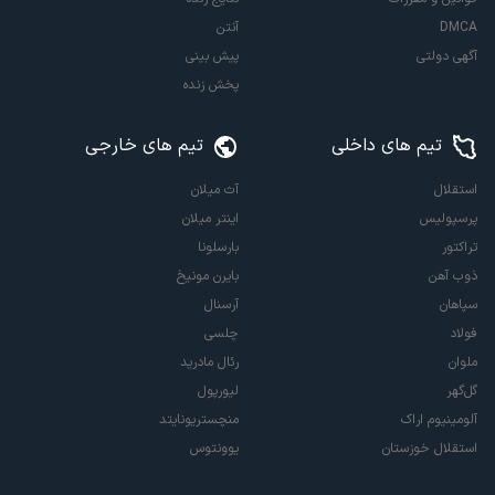
DMCA
آنتن
آگهی دولتی
پیش بینی
پخش زنده
تیم های داخلی
تیم های خارجی
استقلال
آث میلان
پرسپولیس
اینتر میلان
تراکتور
بارسلونا
ذوب آهن
بایرن مونیخ
سپاهان
آرسنال
فولاد
چلسی
ملوان
رئال مادرید
گل‌گهر
لیورپول
آلومینیوم اراک
منچستریونایتد
استقلال خوزستان
یوونتوس