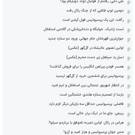
علی دایی: رفتنم از فوتبال تولد دوباره‌ام بود!
دومین توپ طلایی که از چنگ رئال رفت
رأفت: این یک پرسپولیس فول آپشن است
تست ژنتیک، خوابگاه و دندانپزشکی در آکادمی استقلال
جوان‌ترین قهرمانان جام جهانی: ورود دو ستاره جدید
اولین تصویر عالیشاه در گل‌گهر (عکس)
نسل زد سپاهان زیر دست محرم (عکس)
همسر فودن پیراهن انگلیس را برای فروش گذاشت!
پرسپولیس برای ششمین خرید از گل‌گهر ترسید
در انتظار شهریور جنجالی بین استقلال و تیم امید
بارسا از تصمیم ستاره هلندی خشمگین است
فاضلی: پرسپولیس حداقل سه بازیکن دیگر لازم دارد
ربیعی: جای ما در لیگ برتر خالی است
هراس در رئال: اولین تجربه ناموفق با برناردو سیلوا!
مدیر جوان پرسپولیس و هزار امید و آرزو!