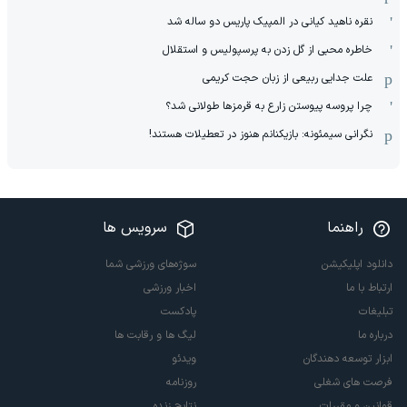
نقره ناهید کیانی در المپیک پاریس دو ساله شد
خاطره محبی از گل زدن به پرسپولیس و استقلال
علت جدایی ربیعی از زبان حجت کریمی
چرا پروسه پیوستن زارع به قرمزها طولانی شد؟
نگرانی سیمئونه: بازیکنانم هنوز در تعطیلات هستند!
راهنما
سرویس ها
دانلود اپلیکیشن
سوژه‌های ورزشی شما
ارتباط با ما
اخبار ورزشی
تبلیغات
پادکست
درباره ما
لیگ ها و رقابت ها
ابزار توسعه دهندگان
ویدئو
فرصت های شغلی
روزنامه
قوانین و مقررات
نتایج زنده