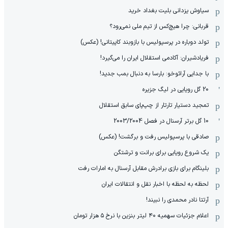
سیاوش یزدانی بلیت بغداد خرید
قربانی: چرا هیچ‌کس از تیم ملی نمی‌رود؟
تولد دوباره در پرسپولیس با بازوبند کاپیتانی! (عکس)
فریادشیران: آکادمی استقلال ایران را می‌گیرد!
با جدایی آرائوخو: بارسا به دنبال بمب جدید!
20 گل رویایی در لیگ جزیره
تمجید دستیار تارتار از چپ‌پای سابق استقلال
10 گل برتر آرسنال در فصل 2003/2004
صادقی با پرسپولیس رفت و برگشت! (عکس)
یک شروع رویایی برای برانت و ترشتگن
بلینگام برای بازی برادرش مقابل آرسنال به امارات رفت
لحظه به لحظه با اخبار نقل و انتقالات ایران
آرتتا نادر محمدی را نبیند!
اعلام جزئیات سهمیه ۴۰ لیتر بنزین با نرخ ۵ هزار تومان