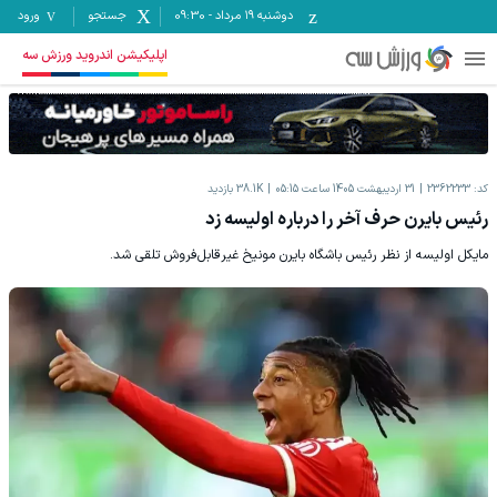
دوشنبه ۱۹ مرداد
-
09:30
جستجو
ورود
اپلیکیشن اندروید ورزش سه
کد:
2362233
31 اردیبهشت 1405 ساعت 05:15
38.1K
بازدید
رئیس بایرن حرف آخر را درباره اولیسه زد
مایکل اولیسه از نظر رئیس باشگاه بایرن مونیخ غیرقابل‌فروش تلقی شد.