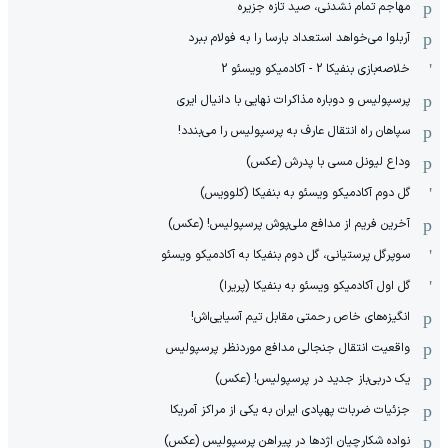
مهاجم تمام نشدنی، صید تازه جزیره
آربلوا می‌خواهد استعداد بارسا را به فولام ببرد
خلاصه‌بازی بنفیکا 2 - آکادمیکو ویسئو 2
پرسپولیس و دوباره مذاکرات نهایی با دانیال ایری
سپاهان راه انتقال عارف به پرسپولیس را می‌بندد!
وداع لیونل مسی با پدرش (عکس)
گل دوم آکادمیکو ویسئو به بنفیکا (کلوویس)
آخرین فریم از مدافع ملی‌پوش پرسپولیس! (عکس)
سوپرگل پرستیانی، گل دوم بنفیکا به آکادمیکو ویسئو
گل اول آکادمیکو ویسئو به بنفیکا (پریرا)
انگیزه‌های خاص رحمتی مقابل تیم‌ آسیایی‌اش!
واقعیت انتقال جنجالی مدافع موردنظر پرسپولیس
یک دربی‌باز جدید در پرسپولیس! (عکس)
جزئیات ضربات پهپادی ایران به یکی از مراکز آمریکا
نواده شکارچیان اژدها در پیراهن پرسپولیس (عکس)