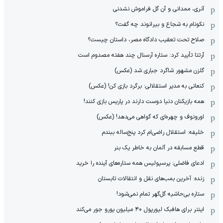
آنری، ممدانی و آن گل فراموش نشدنی
نکونام به شجاع و بیرانوند چه گفت؟
صلاح تحت تعقیب دادگاه مصر، داستان چیست؟
آرتتا تأیید کرد: ستاره آرسنال چند هفته مصدوم است
گلزن مشهور شاگرد جباری شد (عکس)
کنعانی به مدیر استقلالی: برگرد بازی کن! (عکس)
همه بازیکنان دنیا دوست دارند در پاریس بازی کنند!
اورونوف و چهره‌ای که گواهی می‌دهد! (عکس)
خلیفه: استقلال راضی‌ام کرد پنج‌ساله ببندم
قطع مسابقه در آلمان به خاطر یک بنر
ادعای فاضلی: پرسپولیس همه ستاره‌های آینده را خرید
زنده: آخرین بمب‌های نقل و انتقالات تابستان
ستاره بی‌حاشیه گل‌گهر تمام نمی‌شود!
اینتر برای هافبک لیورپول ۴۰ میلیون یورو جور می‌کند