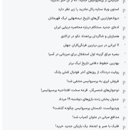
جزئیاتی از پرسپولیسِ جدید، که از آن ‌خبر ندارید!
استون ویلا ستاره رئال مادرید را زیر نظر دارد
دیوانه‌وارترین گل‌های تاریخ نیمه‌نهایی لیگ قهرمانان
ادعای جدید سنتکام درباره محاصره دریایی ایران
همبازیان و شاگردان پرتعداد نکو در تراکتور
7 ایرانی در بین برترین فرنگی‌کاران جهان
بصره عراق گزینه اول استقلال برای میزبانی در آسیا
بهترین خطوط دفاعی تاریخ لیگ برتر
روایت دردناک از روزهای آخر فوتبال اشلی یانگ
فروش ایری به پرسپولیس منتفی شد!
نوجوان‌های شمس‌آذر، قرعه سخت افتتاحیه پرسپولیس!
جدول پخش زنده بازی‌های دوشنبه 19 مرداد
ویدیوکست: تابستان پرسپولیس چگونه گذشت؟
مدافع میانی در ملوان کمیاب شد!
فلیک با صبر و اعتماد یک بازیکن جدید خرید!