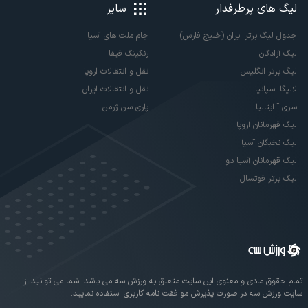
لیگ های پرطرفدار
سایر
جدول لیگ برتر ایران (خلیج فارس)
جام ملت های آسیا
لیگ آزادگان
رنکینگ فیفا
لیگ برتر انگلیس
نقل و انتقالات اروپا
لالیگا اسپانیا
نقل و انتقالات ایران
سری آ ایتالیا
پاری سن ژرمن
لیگ قهرمانان اروپا
لیگ نخبگان آسیا
لیگ قهرمانان آسیا دو
لیگ برتر فوتسال
تمام حقوق مادی و معنوی این سایت متعلق به ورزش سه می باشد. شما می توانید از
سایت ورزش سه در صورت پذیرش موافقت نامه کاربری استفاده نمایید.