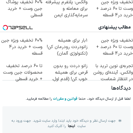
تخفیف ویژه جین
والکس: پلتفرم پیشرفته
60% تخفیف پوشاک
وست تا 60 درصد +
برای معامله و
جین وست + خرید
خرید در4 قسطه
سرمایه‌گذاری ایمن
قسطی
مطالب پیشنهادی
تخفیف ویژه جین
1بار برای همیشه
60% تخفیف ویژه جین
وست تا 60 درصد +
زانودردت رودرمان کن!
وست + خرید در4
خرید در4 قسطه
(تکنولوژی آلمان)
قسطه
◂پرسشنامه▸
تجربه‌ی نوین ترید با
زانو دردت رو بدون
تا 60 درصد تخفیف
والکس، آینده‌ای روشن
قرص برای همیشه
محصولات جین وست
در انتظار شماست
خوب کن! (قدم اول،
+ خرید قسطی
پرسش‌نامه)
دیدگاه‌ها
لطفا قبل از ارسال دیدگاه خود، حتما
قوانین و مقررات
را مطالعه فرمایید.
جهت ارسال نظر و دیدگاه خود باید ابتدا وارد سایت شوید. جهت ورود به
سایت
اینجا
را کلیک کنید