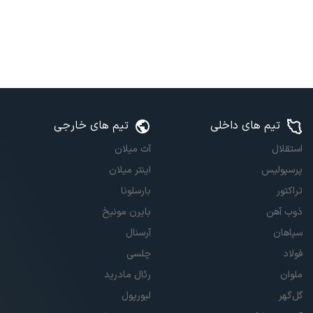
تیم های داخلی
تیم های خارجی
استقلال
آث میلان
پرسپولیس
اینتر میلان
تراکتور
بارسلونا
ذوب آهن
بایرن مونیخ
سپاهان
آرسنال
فولاد
چلسی
ملوان
رئال مادرید
گل‌گهر
لیورپول