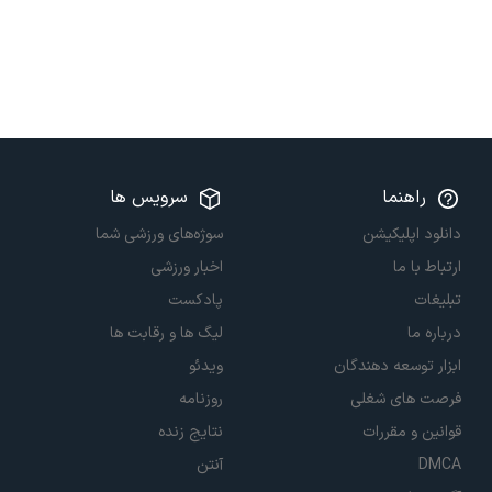
راهنما
سرویس ها
دانلود اپلیکیشن
سوژه‌های ورزشی شما
ارتباط با ما
اخبار ورزشی
تبلیغات
پادکست
درباره ما
لیگ ها و رقابت ها
ابزار توسعه دهندگان
ویدئو
فرصت های شغلی
روزنامه
قوانین و مقررات
نتایج زنده
DMCA
آنتن