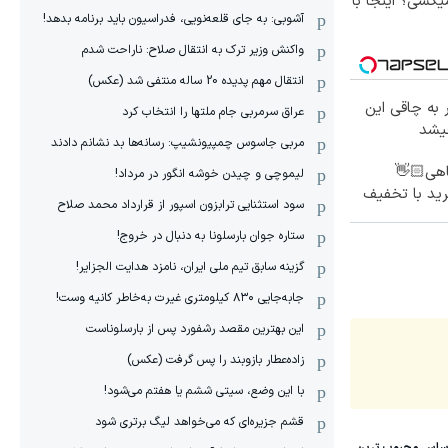
کشی؟ اینجا با
آشوبی: به جای قلعه‌نویی، فدراسیون باید برنامه بدهد!
واکنش وزیر ترک به انتقال صلاح: ناراحت شدم
انتقال مهم پدیده 20 ساله منتفی شد (عکس)
 به چاقی این
عراق سرمربی جام ملتها را انتخاب کرد
چیشد
مربی جاسوس چمپیونشیپ: رسانه‌ها بد نشانم دادند
یاهی👋🏻
لیموچی و چیدن خوشه انگور در مرداد!
ید با تخفیف
سود استثنایی ترابزون اسپور از قرارداد محمد صلاح
ستاره جوان بارسلونا به دنبال در خروج!
گزینه سابق تیم ملی ایران، نامزد هدایت الجزایر!
جابه‌جایی ۸۳۰ کیلومتری غیرت به‌خاطر کانیه وست!
این بهترین مقصد رشفورد پس از بارسلوناست
زاده‌عطار بازوبند را پس گرفت (عکس)
با این وضع، سیتی ششم یا هفتم می‌شود!
قشم جزیره‌ای که می‌خواهد لیگ برتری شود