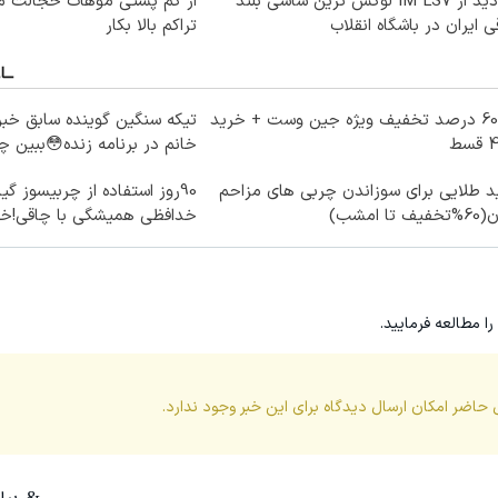
بازدید از IM LS7 لوکس ترین شاسی بلند
از کم پشتی موهات خجالت می
ی ایران در باشگاه انقلاب
تراکم بالا بکار
تا 60 درصد تخفیف ویژه جین وست + خرید
تیکه سنگین گوینده سابق خبر
خانم در برنامه زنده😳ببین 
د طلایی برای سوزاندن چربی های مزاحم
90روز استفاده از چربیسوز گ
یف تا امشب)
خدافظی همیشگی با چاقی!خر
را مطالعه فرمایید.
 حاضر امکان ارسال دیدگاه برای این
خبر
وجود ندارد.