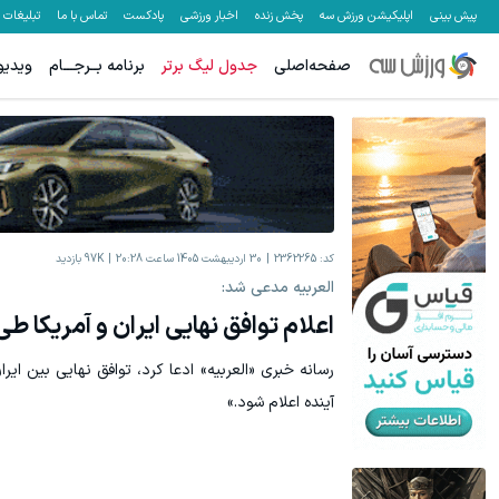
پیش بینی
اپلیکیشن ورزش سه
پخش زنده
اخبار ورزشی
پادکست
تماس با ما
تبلیغات
صفحه‌اصلی
جدول لیگ برتر
برنامه بــرجـــام
ویدیو
کد:
2362265
30 اردیبهشت 1405 ساعت 20:28
97K
بازدید
العربیه مدعی شد:
اعلام توافق نهایی ایران و آمریکا ط
رسانه خبری «العربیه» ادعا کرد، توافق نهایی بین ای
آینده اعلام شود.»