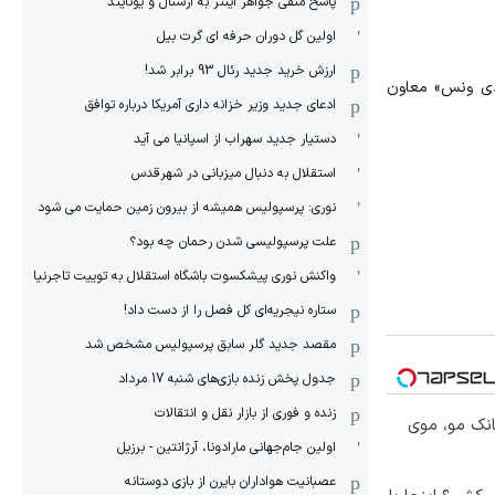
پاسخ منفی جواهر اینتر به آرسنال و یونایتد
اولین گل دوران حرفه ای گرت بیل
ارزش خرید جدید رئال 93 برابر شد!
‌دی ونس» معاون
ادعای جدید وزیر خزانه داری آمریکا درباره توافق
دستیار جدید سهراب از اسپانیا می آید
استقلال به دنبال میزبانی در شهرقدس
نوری: پرسپولیس همیشه از بیرون زمین حمایت می شود
علت پرسپولیسی شدن رحمان چه بود؟
واکنش نوری پیشکسوت باشگاه استقلال به توییت تاجرنیا
ستاره نیجریه‌ای کل فصل را از دست داد!
مقصد جدید گلر سابق پرسپولیس مشخص شد
جدول پخش زنده بازی‌های شنبه 17 مرداد
زنده و فوری از بازار نقل و انتقالات
انک مو، موی
اولین جام‌جهانی مارادونا، آرژانتین - برزیل
عصبانیت هواداران بایرن از بازی دوستانه