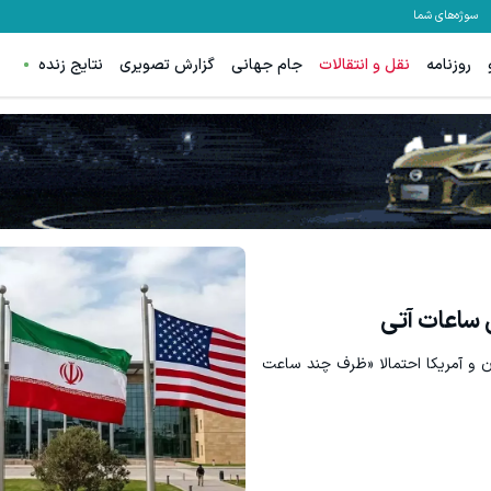
سوژه‌های شما
روزنامه
نقل و انتقالات
جام جهانی
گزارش تصویری
نتایج زنده
جای بخیه داری؟؟ فقط در 3 هفته ترمیمش کن!😍
60% تخفیف ویژه جین وست + خرید در4 قسط
کلیک کن!
مشا
ی ساعات آتی
ران و آمریکا احتمالا «ظرف چند ساعت