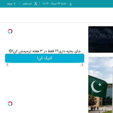
شنبه ۱۷ مرداد
-
10:12
جستجو
ورود
گردونه شانس ps5 جایزه میده 🔥
هده و خرید
بچرخونش
›
‹