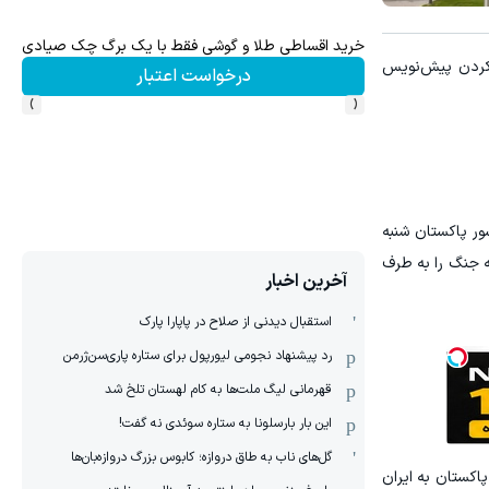
سرمایه گذاری امن با طلا و نقره دیجی کا
ی کردن پیش‌نویس
لیک کن!
سرمایه گذاری
›
‹
ور پاکستان شنبه
ه جنگ را به طرف
آخرین اخبار
استقبال دیدنی از صلاح در پاپارا پارک
رد پیشنهاد نجومی لیورپول برای ستاره پاری‌سن‌ژرمن
قهرمانی لیگ ملت‌ها به کام لهستان تلخ شد
این بار بارسلونا به ستاره سوئدی نه گفت!
گل‌های ناب به طاق دروازه؛ کابوس بزرگ دروازه‌بان‌ها
پاکستان به ایران