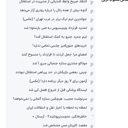
انتقاد صریح واعظ آشتیانی از مدیریت در استقلال
آنچه بیش از همه رئال را درباره رودری آزار می‌دهد
جوانترین تیم لیگ برتر در غرب تهران ! (عکس)
تمدید قرارداد وینیسیوس به ضرر بارسلونا شد
تیم جدید جنپو به کمک استقلال آمد؟
خریدهای جنون‌آمیز چلسی تمامی ندارد!
امضای مرا جعل کردند تا قرارداد را منسوخ کنند
موناکو مشتری ستاره جنجالی سری آ شد
چینی: بعضی بازیکنان در حد پیراهن استقلال نبودند
آزمون برای 7 روز دیگر برنامه دارد! (عکس)
ایستگاه پزشکی قبل از شروع فصل آبی شد
سرنوشت عجیب: هیچکس ستاره آلمانی را نمی‌خواهد!
لحظه به لحظه با اخبار نقل و انتقالات ایران
خاطره‌انگیز، منچستریونایتد2 - آرسنال 0
مقصد کاپیتان مس مشخص شد