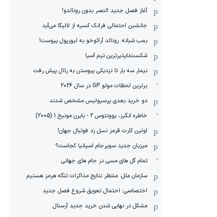
آغاز فصل جدید النصر بدون رونالدو!
جانشین احتمالی فرانک کسیه از لالیگا می‌آید
بمب شبانه: رونالد آرائوخو به لیورپول پیوست!
شکست‌ناپذیرترین تیم آسیا
نیمار سه بار تا نزدیکی پیوستن به رئال پیش رفت
برترین لحظات موتو GP در سال 2026
دو خرید بعدی پرسپولیس مشخص شدند
خاطره انگیز، یوونتوس 2 - بایرن مونیخ 1 (2005)
اولین کارت قرمز نسل زد فوتبال جهان!
میزبان جدید سوپرجام اسپانیا کجاست؟
تمام گل های مسی در جام های جهانی
سازمان ملل: منتظر نتایج مذاکرات تنگه هرمز هستیم
اختصاصی: احتمال تعویق شروع فصل جدید
مشکل در نهایی شدن خرید جدید آرسنال