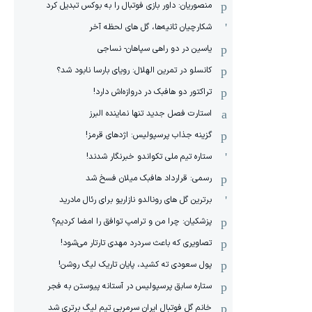
منصوریان: داور بازی فوتبال را به بوکس تبدیل کرد
شکارچیان ثانیه‌ها، گل های لحظه آخر
یاسین در دو راهی سپاهان- نساجی
کانسلو در تمرین الهلال: رویای بارسا نابود شد؟
تراکتور دو هافبک در دروازه‌اش دارد!
استارت فصل جدید تنها نماینده البرز
گزینه جذاب پرسپولیس: اژدهای قرمز!
ستاره تیم ملی تکواندو خبرنگار شدند!
رسمی: قرارداد هافبک میلان فسخ شد
برترین گل های رونالدو نازاریو برای رئال مادرید
پزشکیان: چرا من و ترامپ توافق را امضا کردیم؟
تصاویری که باعث سردرد مهدی تارتار می‌شود!
پول سعودی ته کشید، پایان تاریک لیگ روشن!
ستاره سابق پرسپولیس در آستانه پیوستن به فجر
خانم گل فوتبال ایران سرمربی تیم لیگ برتری شد