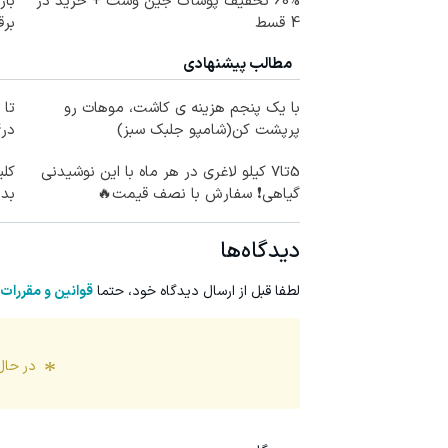
60% تخفیف پوشاک جین وست + خرید در
4 قسط
برق
مطالب پیشنهادی
با یک پنجم هزینه ی کاشت، موهات رو
پرپشت کن(شامپو جلبک سبز)
در4 قسط
5تا7 کیلو لاغری در هر ماه با این نوشیدنی
کلی
گیاهی❗ سفارش با نصف قیمت🔥
بدن(60%تخف
دیدگاه‌ها
لطفا قبل از ارسال دیدگاه خود، حتما
قوانین و مقررات
در حال