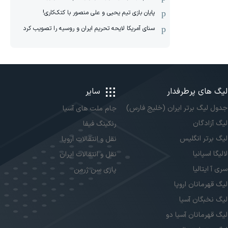
پایان بازی تیم یحیی و علی منصور با کتک‌کاری!
سنای آمریکا لایحه تحریم ایران و روسیه را تصویب کرد
لیگ های پرطرفدار
سایر
جدول لیگ برتر ایران (خلیج فارس)
جام ملت های آسیا
لیگ آزادگان
رنکینگ فیفا
لیگ برتر انگلیس
نقل و انتقالات اروپا
لالیگا اسپانیا
نقل و انتقالات ایران
سری آ ایتالیا
پاری سن ژرمن
لیگ قهرمانان اروپا
لیگ نخبگان آسیا
لیگ قهرمانان آسیا دو