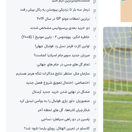
شکست‌ناپذیرترین تیم آسیا
نیمار سه بار تا نزدیکی پیوستن به رئال پیش رفت
برترین لحظات موتو GP در سال 2026
دو خرید بعدی پرسپولیس مشخص شدند
خاطره انگیز، یوونتوس 2 - بایرن مونیخ 1 (2005)
اولین کارت قرمز نسل زد فوتبال جهان!
میزبان جدید سوپرجام اسپانیا کجاست؟
تمام گل های مسی در جام های جهانی
سازمان ملل: منتظر نتایج مذاکرات تنگه هرمز هستیم
اختصاصی: احتمال تعویق شروع فصل جدید
مشکل در نهایی شدن خرید جدید آرسنال
منصوریان: داور بازی فوتبال را به بوکس تبدیل کرد
شکارچیان ثانیه‌ها، گل های لحظه آخر
یاسین در دو راهی سپاهان- نساجی
کانسلو در تمرین الهلال: رویای بارسا نابود شد؟