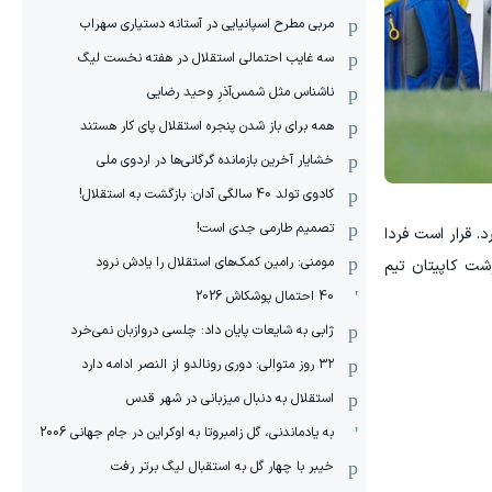
مربی مطرح اسپانیایی در آستانه دستیاری سهراب
سه غایب احتمالی استقلال در هفته نخست لیگ
ناشناس مثل شمس‌آذرِ وحید رضایی
همه برای باز شدن پنجره استقلال پای کار هستند
خشایار آخرین بازمانده گرگانی‌ها در اردوی ملی
کادوی تولد 40 سالگی آدان: بازگشت به استقلال!
تصمیم طارمی جدی است!
. قرار است فردا
مومنی: رامین کمک‌های استقلال را یادش نرود
شت کاپیتان تیم
40 احتمال پوشکاش 2026
ژابی به شایعات پایان داد: چلسی دروازبان نمی‌خرد
۳۲ روز متوالی: دوری رونالدو از النصر ادامه دارد
استقلال به دنبال میزبانی در شهر قدس
به یادماندنی، گل زامبروتا به اوکراین در جام جهانی 2006
خیبر با چهار گل به استقبال لیگ برتر رفت