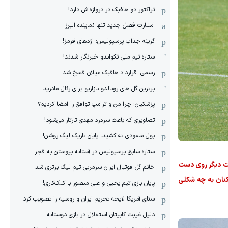
تراکتور دو هافبک در دروازه‌اش دارد!
استارت فصل جدید تنها نماینده البرز
گزینه جذاب پرسپولیس: اژدهای قرمز!
ستاره تیم ملی تکواندو خبرنگار شدند!
رسمی: قرارداد هافبک میلان فسخ شد
برترین گل های رونالدو نازاریو برای رئال مادرید
پزشکیان: چرا من و ترامپ توافق را امضا کردیم؟
تصاویری که باعث سردرد مهدی تارتار می‌شود!
پول سعودی ته کشید، پایان تاریک لیگ روشن!
ستاره سابق پرسپولیس در آستانه پیوستن به فجر
یت دیگر روی دست
خانم گل فوتبال ایران سرمربی تیم لیگ برتری شد
ه ویزای بازیکنان به چه شکلی
پایان بازی تیم یحیی و علی منصور با کتک‌کاری!
سنای آمریکا لایحه تحریم ایران و روسیه را تصویب کرد
دلیل غیبت کاپیتان استقلال در بازی دوستانه