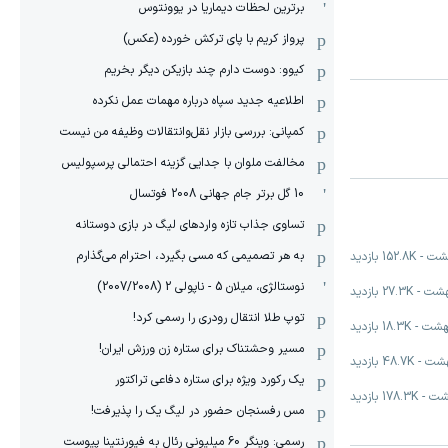
برترین لحظات دیماریا در یوونتوس
پرواز کریم با پای ترکش خورده (عکس)
کیوو: دوست دارم چند بازیکن دیگر بخریم
اطلاعیه جدید سپاه درباره مهمات عمل نکرده
کمپانی: بررسی بازار نقل‌وانتقالات وظیفه من نیست
مخالفت ملوان با جدایی گزینه احتمالی پرسپولیس
10 گل برتر جام جهانی 2008 فوتسال
تساوی جذاب تازه واردهای لیگ در بازی دوستانه
به هر تصمیمی که مسی بگیرد، احترام می‌گذارم
-
152.8K
بازدید
نوستالژی، میلان 5 - ناپولی 2 (2007/2008)
-
27.3K
بازدید
توپ طلا انتقال رودری را رسمی کرد!
-
18.3K
بازدید
مسیر وحشتناک برای ستاره زن ورزش ایران!
-
48.7K
بازدید
یک رکورد ویژه برای ستاره دفاعی تراکتور
-
178.3K
بازدید
مس رفسنجان حضور در لیگ یک را پذیرفت!
رسمی: وینگر 60 میلیونی رئال به فیورنتینا پیوست