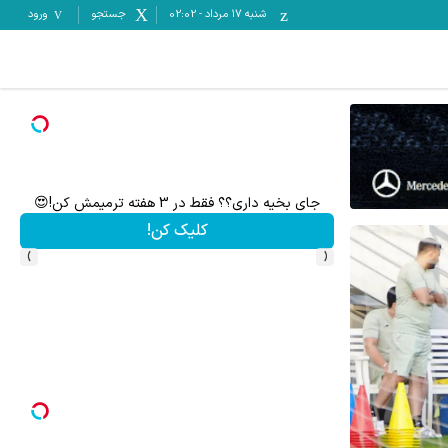
شنبه ۱۷ مرداد
-
02:02
جستجو
ورود
جای بخیه داری؟؟ فقط در 3 هفته ترمیمش کن!😍
رشد 
کلیک کن!
›
‹