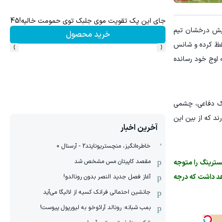
جای این پک تقویت موی جلبک توی حمومت خالیه!45%تخفیف
رشد 
مایش درخشان تیم
خرید محصول
›
‹
 حفظ کرده و شانس
 اوج خود رسانده
فبک دفاعی، چشمی
ند که از بین این
آخرین اخبار
خاطره‌انگیز، منچستریونایتد2 - آرسنال 0
مقصد کاپیتان مس مشخص شد
سترینگ را متوجه
هد داشت که درجه
آغاز فصل جدید النصر بدون رونالدو!
جانشین احتمالی فرانک کسیه از لالیگا می‌آید
بمب شبانه: رونالد آرائوخو به لیورپول پیوست!