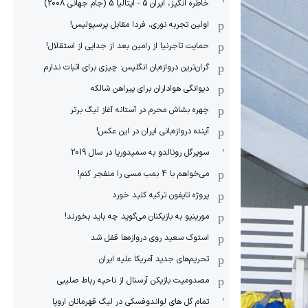
خاطره انگیز، ایران 5 - ایتالیا 5 (جام جهانی 2008)
اولین تجربه نوری، فردا مقابل پرسپولیس!
حمایت تاجرنیا از رامین بعد از جدایی از استقلال!
گران‌ترین دروازه‌بان انگلیس: چیزی برای اثبات ندارم
دیوانگی هواداران برای پیراهن شالکه
چهره بشاش محرم در آستانه آغاز لیگ برتر
آینده دروازه‌بانی ایران در این عکس!
سوپرگل رونالدو به سمپدوریا در سال 2019
می‌خواهم با 4 بمب مسی را منفجر کنم!
پروژه تایفون ترکیه کلید خورد
مورینیو به بازیکنان می‌گوید چه باید بخورند!
استوک سعید روی دروازه‌ها قفل شد
تحریم‌های جدید آمریکا علیه ایران
مصدومیت بازیکن آرسنال از ناحیه رباط صلیبی
تمام گل های لواندوفسکی در لیگ قهرمانان اروپا