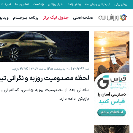
پیش بینی
اپلیکیشن ورزش سه
پخش زنده
اخبار ورزشی
پادکست
تماس با ما
تبلیغات
صفحه‌اصلی
جدول لیگ برتر
برنامه بــرجـــام
ویدیو
کد:
2362294
30 اردیبهشت 1405 ساعت 22:57
47.9K
بازدید
لحظه مصدومیت روزبه و نگرانی تی
ساعاتی بعد از مصدومیت روزبه چشمی، گمانه‌زنی و نگ
بازیکن ادامه دارد.