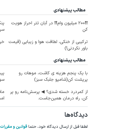
مطالب پیشنهادی
❗❗200 میلیون وام❗❗ در آبان تتر احراز هویت
پنک
کن
سرا
ترکیبی از خنکی، لطافت هوا و زیبایی (قیمت
خری
باور نکردنی!)
مطالب پیشنهادی
با یک پنجم هزینه ی کاشت، موهات رو
پیش
پرپشت کن(شامپو جلبک سبز)
سور
از کمردرد خسته شدی؟ ◀ پرسش‌نامه رو پر
ماش
کن، راه درمان همین‌جاست.
ام
دیدگاه‌ها
لطفا قبل از ارسال دیدگاه خود، حتما
قوانین و مقررات