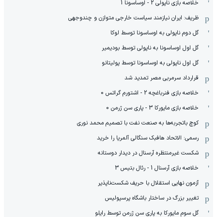
خلاصه بازی ناپولی 2 - اوساسونا 1
ظریف: ایران نیازمند سیاست خارجی متوازن و چندوجهی
گل دوم ناپولی به اوساسونا توسط لوکا
گل اول اوساسونا به ناپولی توسط بودیمیر
گل اول ناپولی به اوساسونا توسط پولیتانو
قرارداد سرمربی مصر تمدید شد
خلاصه بازی فنرباغچه 2 - اشتورم گراتس 0
خلاصه بازی مایورکا 3 - پاری سن ژرمن 0
کوچ باتجربه‌ها به صنعت نفت با تصمیم محمد نوری
رسمی: الاتحاد هافبک سنگالی آلمریا را خرید
شکست غیرمنتظره آرسنال در دیدار دوستانه
خلاصه بازی آرسنال 1 - رئال بتیس 3
آزمون نهایی استقلال با حریف شکست‌ناپذیر
تغییر بزرگ در ساختار باشگاه پرسپولیس
گل سوم مایورکا به پاری سن ژرمن توسط رایلو