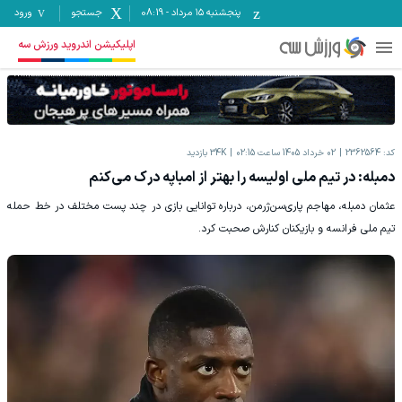
پنجشنبه ۱۵ مرداد
-
08:19
جستجو
ورود
اپلیکیشن اندروید ورزش سه
کد:
2362564
02 خرداد 1405 ساعت 02:15
34K
بازدید
دمبله: در تیم ملی اولیسه را بهتر از امباپه درک می‌کنم
عثمان دمبله، مهاجم پاری‌سن‌ژرمن، درباره توانایی بازی در چند پست مختلف در خط حمله
تیم ملی فرانسه و بازیکنان کنارش صحبت کرد.