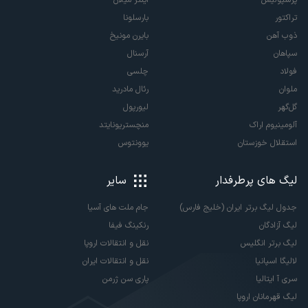
تراکتور
بارسلونا
ذوب آهن
بایرن مونیخ
سپاهان
آرسنال
فولاد
چلسی
ملوان
رئال مادرید
گل‌گهر
لیورپول
آلومینیوم اراک
منچستریونایتد
استقلال خوزستان
یوونتوس
لیگ های پرطرفدار
سایر
جدول لیگ برتر ایران (خلیج فارس)
جام ملت های آسیا
لیگ آزادگان
رنکینگ فیفا
لیگ برتر انگلیس
نقل و انتقالات اروپا
لالیگا اسپانیا
نقل و انتقالات ایران
سری آ ایتالیا
پاری سن ژرمن
لیگ قهرمانان اروپا