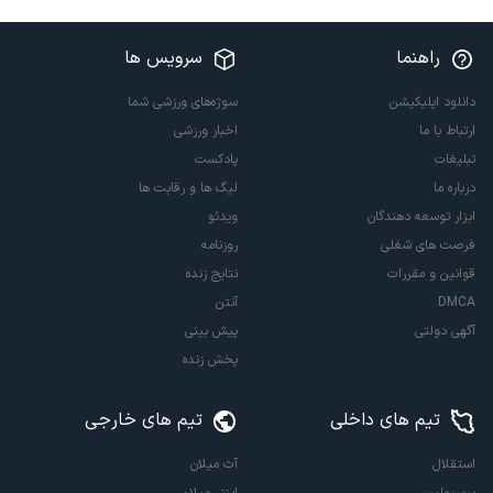
راهنما
سرویس ها
دانلود اپلیکیشن
سوژه‌های ورزشی شما
ارتباط با ما
اخبار ورزشی
تبلیغات
پادکست
درباره ما
لیگ ها و رقابت ها
ابزار توسعه دهندگان
ویدئو
فرصت های شغلی
روزنامه
قوانین و مقررات
نتایج زنده
DMCA
آنتن
آگهی دولتی
پیش بینی
پخش زنده
تیم های داخلی
تیم های خارجی
استقلال
آث میلان
پرسپولیس
اینتر میلان