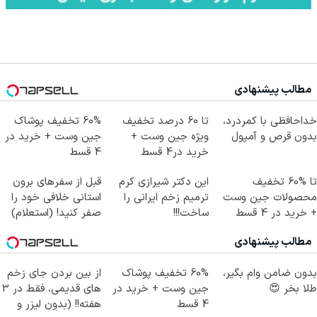
مطالب پیشنهادی
خداحافظی با کمردرد،
تا 60 درصد تخفیف
60% تخفیف پوشاک
بدون قرص و آمپول
ویژه جین وست +
جین وست + خرید در
خرید در4 قسط
4 قسط
تا %60 تخفیف
این دکتر شیرازی کرم
قبل از سفرهای برون
محصولات جین وست
ترمیم زخم ایرانی را
استانی خلافی خود را
+ خرید در 4 قسط
ساخت!!!
صفر کنید! (استعلام)
مطالب پیشنهادی
بدون ضامن وام بگیر،
60% تخفیف پوشاک
از بین بردن جای زخم
طلا بخر 😍
جین وست + خرید در
های قدیمی، فقط در 3
4 قسط
هفته!! (بدون لیزر و