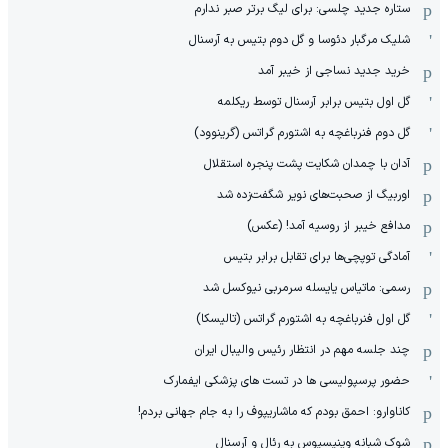
ستاره جدید چلسی: برای لیگ برتر صبر ندارم
شلیک مرگبار دئوسا و گل دوم بتیس به آرسنال
خرید جدید نساجی از خیبر آمد
گل اول بتیس برابر آرسنال توسط ریکلمه
گل دوم فنرباغچه به اشتورم گراتس (گرینوود)
آدان با چمدان شکایت پشت پنجره استقلال
اوربیگ از صحبت‌های نویر شگفت‌زده شد
مدافع خیبر از روسیه آمد! (عکس)
آمادگی توپچی‌ها برای تقابل برابر بتیس
رسمی: ماتیاس یایسله سرمربی نیوکسل شد
گل اول فنرباغچه به اشتورم گراتس (تالیسکا)
چند جلسه مهم در انتظار رئیس والیبال ایران
حضور پرسپولیسی ها در تست های پزشکی ایفمارک
کاناوارو: احمق بودم که ماشاریپوف را به جام جهانی بردم!
شوک شبانه وینیسیوس به رئال و آرسنال