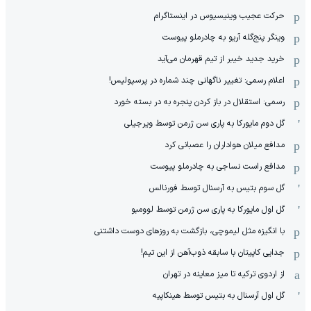
حرکت عجیب وینیسیوس در اینستاگرام
وینگر پنج‌گله آریو به چادرملو پیوست
خرید جدید خیبر از تیم قهرمان می‌آید
اعلام رسمی: تغییر ناگهانی چند شماره در پرسپولیس!
رسمی: استقلال در باز کردن پنجره به در بسته خورد
گل دوم مایورکا به پاری سن ژرمن توسط ویرجیلی
مدافع میلان هواداران را عصبانی کرد
مدافع راست نساجی به چادرملو پیوست
گل سوم بتیس به آرسنال توسط فورنالس
گل اول مایورکا به پاری سن ژرمن توسط لوومبو
با انگیزه مثل لیموچی، بازگشت به روزهای دوست داشتنی
جدایی کاپیتان با سابقه ذوب‌آهن از این تیم!
از اردوی ترکیه تا میز معاینه در تهران
گل اول آرسنال به بتیس توسط هینکاپیه