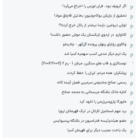
اگر کرویف بود، فران تورس را اخراج می‌کرد!
تحقیق از بازیکن بوکاجونیورز به‌دلیل قاچاق مواد!
توازن دروغین: بارسا بیشتر از رئال خرج کرده؟!
کاناوارو: در اردوی ازبکستان یک موش حضور داشت!
واکاوی زوایای پنهان پرونده گل‌گهر - چادرملو
یک تیم دیگر مدعی کسب سهمیه آسیا شد
نوستالژی و قاب های سنگین، میلان 1 - رم 2 (2006/2007)
پزشکیان: همه مردم، ایران را حفظ کردند
رسمی: صالح مخدومی سرمربی فصل آینده کاله
کنایه مالک باشگاه عربستانی به محمد صلاح
مایورکا پاری‌سن‌ژرمن را نابود کرد
برد مهم اسماعیل کارتال در لیگ قهرمانان اروپا
عضو هیئت‌رئیسه فدراسیون در باشگاه پرسپولیس
یک باخت عجیب دیگر برای قهرمان آسیا