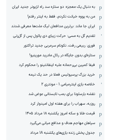
به دنبال یک معجزه: دو ستاره سد راه لژیونر جدید ایران
من به یووه خیانت نکردم، فقط به اینتر رفتم!
ایران جا ماند: برترین مدافعان لیگ ملت‌ها معرفی شدند
تقدیم گل به مسی؛ حرکت زیبای دی پائول پس از گل‌زنی
فوری: ربیعی رفت، نکونام سرمربی جدید تراکتور
ستاره‌ای بدون جایگاه در رئال مادرید مورینیو!
فیفا کمپین بی‌رحمانه علیه اینفانتینو را محکوم کرد
خرید بزرگ پرسپولیس فعلا در حد یک نیمه
خلاصه بازی اینترمیامی 1 - مونتری 2
نقشه بارسلونا برای بمب تابستانی عوض شد
روزبه، سهراب را برای هفته اول امیدوار کرد
قیمت طلا و سکه امروز یکشنبه ۱۸ مرداد ۱۴۰۵
سپاهان مهاجم هدف و مدافع میانی می‌گیرد
جدول پخش زنده بازی‌های یکشنبه 18 مرداد