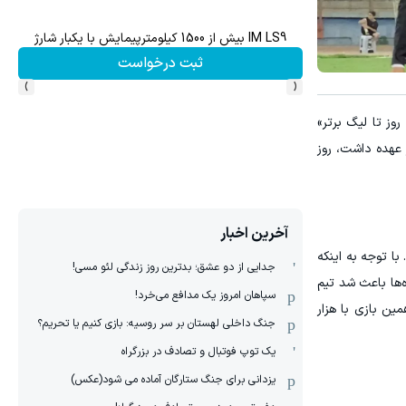
IM LS9 بیش از 1500 کیلومترپیمایش با یکبار شارژ
ن
ثبت درخواست
›
‹
وقتی به لیگ یک صعود، خودش را به عنوان یک مدعی جدی معرفی کرد. آنها از شعار «400 روز تا لیگ برتر»
را بر عهده داشت، روز
آخرین اخبار
ا توجه به اینکه
جدایی از دو عشق؛ بدترین روز زندگی لئو مسی!
‌ها باعث شد تیم
سپاهان امروز یک مدافع می‌خرد!
ن بازی با هزار
جنگ داخلی لهستان بر سر روسیه: بازی کنیم یا تحریم؟
یک توپ فوتبال و تصادف در بزرگراه
یزدانی برای جنگ ستارگان آماده می شود(عکس)