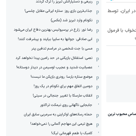
ربیعی و دستیارانش تبریز را ترک کردند
کس‌ترین شاسی‌بلند EREV در ایران، توسط
جذاب‌ترین بازی روز: ستاره ایرانی مقابل چلسی!
نکونام وارد تبریز شد (عکس)
خواب با فرمول
رضا نور: زارع در پرسپولیس بهترین دفاع ایران می‌شود
ابی صادقی: جوانها به سایپا بیایند و پیشرفت کنند!
مسی با جت شخصی در مراسم تدفین پدر
نصی: استقلال بازیکنی در حد رامین پیدا نخواهد کرد
عصبانیت شدید و عجیب اوسیمن در دیدار دوستانه!
موضع ستاره بارسا: رودری بازیکن ما نیست!
دومین اتفاق مهم برای نکونام در یک روز!
انقلاب مارسکا با تغییر جنجالی در سیتی!
جابجایی ناگهانی روی نیمکت تراکتور
حمله رسانه‌های اوکراینی به سرمربی سابق ایران
هیچ‌ تیمی این مهاجم آلمانی را نمی‌خواهد!
کامبک با طعم قهرمانی لیگ!