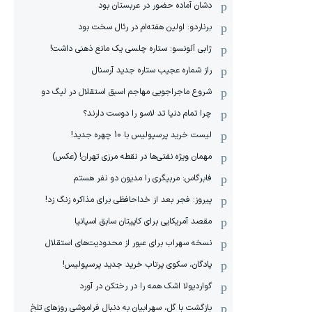
دشان آماده حضور در عربستان بود
برناردو: اولین هفته‌ام در رئال سخت بود
ژابی آلونسو: ستاره چلسی یک مانع ذهنی داشت!
راز شماره عجیب ستاره جدید آرسنال
شروع ماجراجویی مهاجم اسبق استقلال در لیگ دو
چرا تمام دنیا تد لاسو را دوست دارند؟
لیست خرید پرسپولیس با 10 چهره جدید!
مهمان‌ ویژه نفتی‌ها در نقطه مرزی تهران! (عکس)
فابرگاس: مربیگری را مدیون دو نفر هستم
پیروز: فجر بعد از خداحافظی برای مذاکره زنگ زد!
مقصد آمریکایی برای کاپیتان سابق اسپانیا
نسخه سهراب برای عبور از محدودیت‌های استقلال
پادگان، سکوی پرتاب خرید جدید پرسپولیس!
گواردیولا اشک همه را در رختکن در آورد
بازگشت با گل، سهرابیان به دنبال فراموشی روزهای تلخ