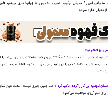
«آن شعار از این جهت بود که وعده هایی داده بودند اما وقتی امروز 9 بازیکن ترکیب اصلی را نداریم و با جوانها باز
م از بحران خارج شود.»
 نیز اعلام کرد:
نی بودند که با ما صحبت کردند و گفتند می‌خواهند مشکلات را از بین ببرند. با اح
 میکنم. شرایط ادامه دادن با این تیم بسیار خوب را ندارم. انشاالله بعد از من 
دانند.»
ان ارومیه این کار را کرده، تاکید کرد:
«اصلا چنین چیزی نیست. تحت هیچ شرای
 برای تیم آرزوی موفقیت می‌کنم.»