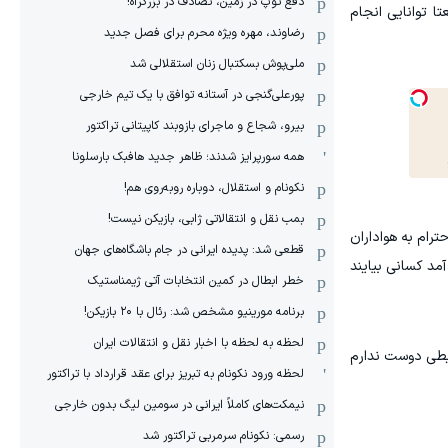
دفع توپ در زمین، تصادف در بزرگراه!
ی می‌کنیم طبیعتا توانایی انجام
رضاوند، مهره ویژه محرم برای فصل جدید
ملی‌پوش بسکتبال زنان استقلالی شد
پورعلی‌گنجی در آستانه توافق با یک تیم خارجی
بیرو، شجاع و ماجرای بازوبند کاپیتانی تراکتور
همه سورپرایز شدند؛ ظاهر جدید هافبک بارسلونا
نکونام و استقلال، دوباره روبه‌روی هم!
بمب نقل و انتقالاتی ژابی، بازیکن نیست!
ترام به هواداران
قطعی شد: پدیده ایرانی در جام باشگاه‌های جهان
آمد کسانی بیایند
خطر ابطال در کمین انتخابات آتی ژیمناستیک
برنامه مورینیو مشخص شد: رئال با ۲۰ بازیکن!
لحظه به لحظه با اخبار نقل و انتقالات ایران
طی دوست ندارم
لحظه ورود نکونام به تبریز برای عقد قرارداد با تراکتور
نیمکت‌های کاملاً ایرانی در سومین لیگ بدون خارجی
رسمی: نکونام سرمربی تراکتور شد