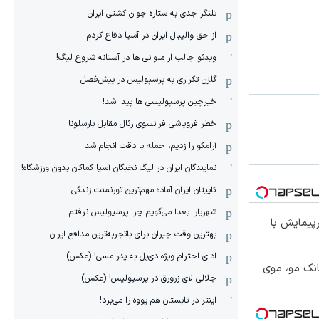
تلنگر جدی به ستاره جوان کشتی ایران
از حق والیبال ایران در آسیا دفاع کردم
ویدئو جالب از ملوانی ها در آستانه شروع لیگ!
گلزن تکراری به پرسپولیس در پیش‌فصل
خبرچین پرسپولیسی ها پیدا شد!
خطر فروپاشی فرانسوی رئال مقابل بارسلونا
آرامکو را زدیم، حمله با دقت انجام شد
نمایندگان ایران در لیگ نخبگان آسیا کماکان بدون ورزشگاه!
کاپیتان ایران آماده مهم‌ترین تورنمنت زندگی
شهریار: بعدا می‌گویم چرا پرسپولیس نرفتم
150 کیلومترپیمایش با
بهترین وقت جبران برای باتجربه‌ترین مدافع ایران
ادای احترام ویژه دی‌پل به پدر مسی! (عکس)
انک مو، موی
جلالی لای زرورق در پرسپولیس! (عکس)
اینتر در تابستان هم یووه را می‌برد!