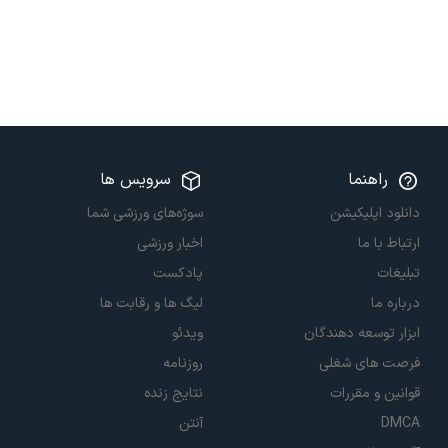
راهنما
سرویس ها
دانلود اپلیکیشن
سوژه‌های ورزشی شما
ارتباط با ما
اخبار ورزشی
تبلیغات
پادکست
درباره ما
لیگ ها و رقابت ها
ابزار توسعه دهندگان
ویدئو
فرصت های شغلی
روزنامه
قوانین و مقررات
نتایج زنده
DMCA
آنتن