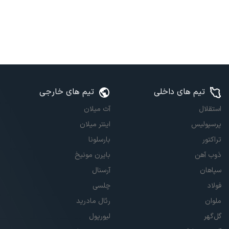
تیم های داخلی
تیم های خارجی
استقلال
آث میلان
پرسپولیس
اینتر میلان
تراکتور
بارسلونا
ذوب آهن
بایرن مونیخ
سپاهان
آرسنال
فولاد
چلسی
ملوان
رئال مادرید
گل‌گهر
لیورپول