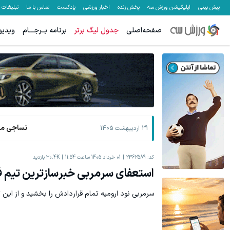
پیش بینی
اپلیکیشن ورزش سه
پخش زنده
اخبار ورزشی
پادکست
تماس با ما
تبلیغات
صفحه‌اصلی
جدول لیگ برتر
برنامه بــرجـــام
ویدیو
نساجی ما
31 اردیبهشت 1405
کد:
2362589
01 خرداد 1405 ساعت 11:54
30.4K
بازدید
استعفای سرمربی خبرسازترین تیم
سرمربی نود ارومیه تمام قراردادش را بخشید و از این 