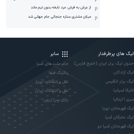
از عرش به فرش: مرد نابغه‌ بدون تیم ماند
میلان مشتری ستاره جنجالی جام جهانی شد
لیگ های پرطرفدار
سایر
جدول لیگ برتر ایران (خلیج فارس)
جام ملت های آسیا
لیگ آزادگان
رنکینگ فیفا
لیگ برتر انگلیس
نقل و انتقالات اروپا
لالیگا اسپانیا
نقل و انتقالات ایران
سری آ ایتالیا
پاری سن ژرمن
لیگ قهرمانان اروپا
لیگ نخبگان آسیا
لیگ قهرمانان آسیا دو